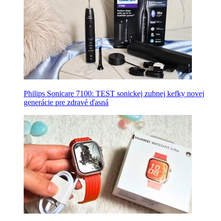
Philips Sonicare 7100: TEST sonickej zubnej kefky novej
generácie pre zdravé ďasná