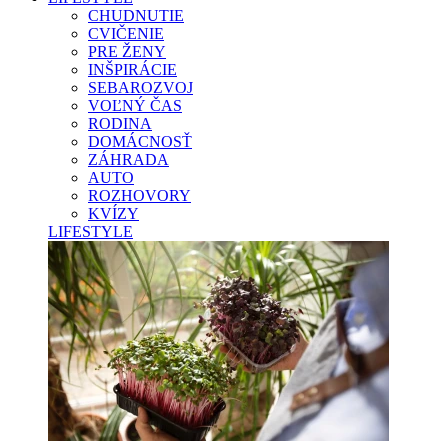
CHUDNUTIE
CVIČENIE
PRE ŽENY
INŠPIRÁCIE
SEBAROZVOJ
VOĽNÝ ČAS
RODINA
DOMÁCNOSŤ
ZÁHRADA
AUTO
ROZHOVORY
KVÍZY
LIFESTYLE