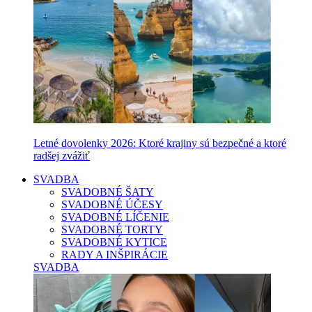
Letné dovolenky 2026: Ktoré krajiny sú bezpečné a ktoré
radšej zvážiť
SVADBA
SVADOBNÉ ŠATY
SVADOBNÉ ÚČESY
SVADOBNÉ LÍČENIE
SVADOBNÉ TORTY
SVADOBNÉ KYTICE
RADY A INŠPIRÁCIE
SVADBA