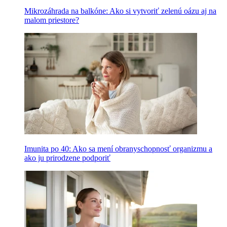
Mikrozáhrada na balkóne: Ako si vytvoriť zelenú oázu aj na
malom priestore?
Imunita po 40: Ako sa mení obranyschopnosť organizmu a
ako ju prirodzene podporiť