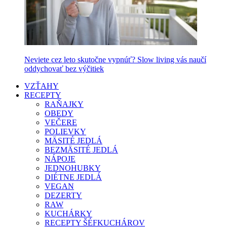
Neviete cez leto skutočne vypnúť? Slow living vás naučí
oddychovať bez výčitiek
VZŤAHY
RECEPTY
RAŇAJKY
OBEDY
VEČERE
POLIEVKY
MÄSITÉ JEDLÁ
BEZMÄSITÉ JEDLÁ
NÁPOJE
JEDNOHUBKY
DIÉTNE JEDLÁ
VEGAN
DEZERTY
RAW
KUCHÁRKY
RECEPTY ŠÉFKUCHÁROV