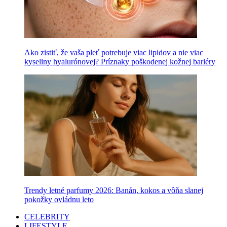
Ako zistiť, že vaša pleť potrebuje viac lipidov a nie viac
kyseliny hyalurónovej? Príznaky poškodenej kožnej bariéry
Trendy letné parfumy 2026: Banán, kokos a vôňa slanej
pokožky ovládnu leto
CELEBRITY
LIFESTYLE