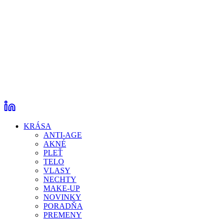
KRÁSA
ANTI-AGE
AKNÉ
PLEŤ
TELO
VLASY
NECHTY
MAKE-UP
NOVINKY
PORADŇA
PREMENY