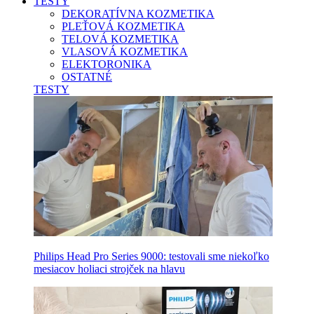
TESTY
DEKORATÍVNA KOZMETIKA
PLEŤOVÁ KOZMETIKA
TELOVÁ KOZMETIKA
VLASOVÁ KOZMETIKA
ELEKTORONIKA
OSTATNÉ
TESTY
Philips Head Pro Series 9000: testovali sme niekoľko
mesiacov holiaci strojček na hlavu