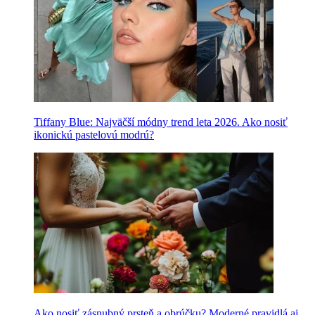
Tiffany Blue: Najväčší módny trend leta 2026. Ako nosiť
ikonickú pastelovú modrú?
Ako nosiť zásnubný prsteň a obrúčku? Moderné pravidlá aj