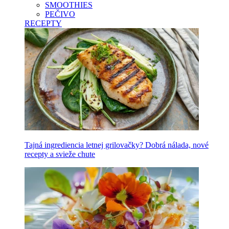
SMOOTHIES
PEČIVO
RECEPTY
Tajná ingrediencia letnej grilovačky? Dobrá nálada, nové
recepty a svieže chute