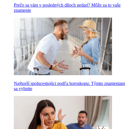
Prečo sa vám v posledných dňoch nedarí? Môže za to vaše
znamenie
Najhorší spolucestujúci podľa horoskopu: Týmto znameniam
sa vyhnite