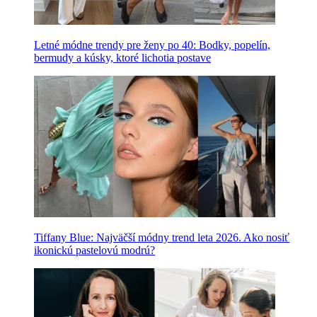
Letné módne trendy pre ženy po 40: Bodky, popelín,
bermudy a kúsky, ktoré lichotia postave
Tiffany Blue: Najväčší módny trend leta 2026. Ako nosiť
ikonickú pastelovú modrú?