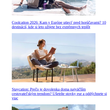
Coolcation 2026: Kam v Európe utiecť pred horúčavami? 10
destinácií, kde si leto užijete bez extrémnych teplôt
Staycation: Prečo je dovolenka doma najväčším
cestovateľským trendom? Ušetríte stovky eur a oddýchnete si
viac