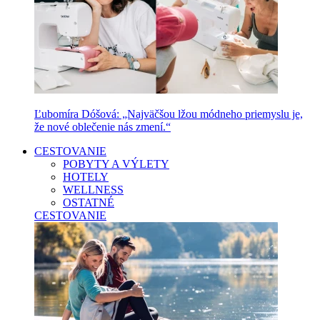
Ľubomíra Dóšová: „Najväčšou lžou módneho priemyslu je,
že nové oblečenie nás zmení.“
CESTOVANIE
POBYTY A VÝLETY
HOTELY
WELLNESS
OSTATNÉ
CESTOVANIE