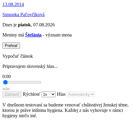
13.08.2014
Simonka Paľovčíková
Dnes je
piatok
, 07.08.2026
Meniny má
Štefánia
- význam mena
Prehrať
Vypočuť článok
Pripravujem slovenský hlas...
0:00
--:--
Rýchlosť
Hlas
Zastaviť
V dnešnom testovaní sa budeme venovať chúlostivej ženskej téme,
ktorou je práve intímna hygiena. Každej z nás vyhovuje v rámci
hygieny niečo iné.