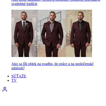
svadobné tradície
Ako sa líši oblek na svadbu, do práce a na spoločenské
udalosti?
SÚŤAŽE
TV