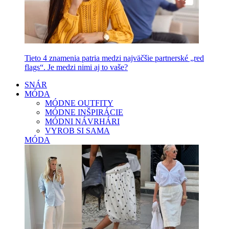
Tieto 4 znamenia patria medzi najväčšie partnerské „red
flags“. Je medzi nimi aj to vaše?
SNÁR
MÓDA
MÓDNE OUTFITY
MÓDNE INŠPIRÁCIE
MÓDNI NÁVRHÁRI
VYROB SI SAMA
MÓDA