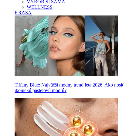
VYROB SI SAMA
WELLNESS
KRÁSA
Tiffany Blue: Najväčší módny trend leta 2026. Ako nosiť
ikonickú pastelovú modrú?