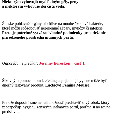
Niektorým vyhovujú mydlá, iným gély, peny
a niektorým vyhovuje iba čistá voda
.
Ženské pohlavné orgány sú citlivé na mnohé škodlivé baktérie,
ktoré môžu spôsobovať nepríjemné zápaly, mykózy či infekcie.
Preto je potrebné vytvárať vhodné podmienky pre udržanie
prirodzeného prostredia intímnych partií
.
Odporúčame prečítať:
Jesenný horoskop – časť I.
Šikovným pomocníkom k efektnej a príjemnej hygiene môže byť
dnešný testovaný produkt,
Lactacyd Femina Mousse
.
Pretože doposiaľ sme nemali možnosť predstaviť si výrobok, ktorý
zabezpečuje hygienu ženských intímnych partií, poďme si ho rovno
predstaviť.