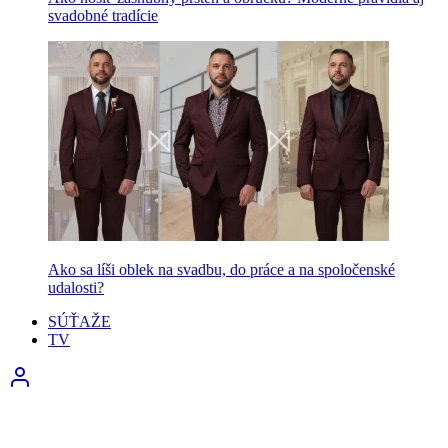
svadobné tradície
Ako sa líši oblek na svadbu, do práce a na spoločenské
udalosti?
SÚŤAŽE
TV