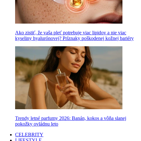
Ako zistiť, že vaša pleť potrebuje viac lipidov a nie viac
kyseliny hyalurónovej? Príznaky poškodenej kožnej bariéry
Trendy letné parfumy 2026: Banán, kokos a vôňa slanej
pokožky ovládnu leto
CELEBRITY
LIFESTYLE