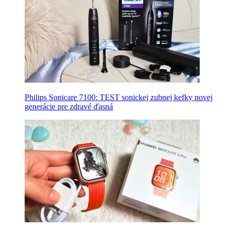
Philips Sonicare 7100: TEST sonickej zubnej kefky novej
generácie pre zdravé ďasná