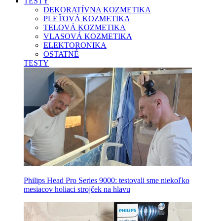
TESTY
DEKORATÍVNA KOZMETIKA
PLEŤOVÁ KOZMETIKA
TELOVÁ KOZMETIKA
VLASOVÁ KOZMETIKA
ELEKTORONIKA
OSTATNÉ
TESTY
Philips Head Pro Series 9000: testovali sme niekoľko
mesiacov holiaci strojček na hlavu