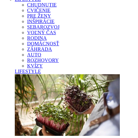
CHUDNUTIE
CVIČENIE
PRE ŽENY
INŠPIRÁCIE
SEBAROZVOJ
VOĽNÝ ČAS
RODINA
DOMÁCNOSŤ
ZÁHRADA
AUTO
ROZHOVORY
KVÍZY
LIFESTYLE