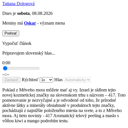
Tatiana Dologová
Dnes je
sobota
, 08.08.2026
Meniny má
Oskar
- význam mena
Prehrať
Vypočuť článok
Pripravujem slovenský hlas...
0:00
--:--
Rýchlosť
Hlas
Zastaviť
Poklad z Mŕtveho mora môžete mať aj vy. Izrael je sídlom tejto
novej kozmetickej značky na slovenskom trhu s názvom – 417. Toto
pomenovanie je nezvyčajné a je odvodené od toho, že prírodné
aktívne látky a minerály obsiahnuté v produktoch tejto značky,
pochádzajú z najnižšie položeného miesta na svete, a to z Mŕtveho
mora. Aj tieto noviniy - 417 Aromatický telový peeling a maslo s
vôňou kiwi a mango podrobím testu.