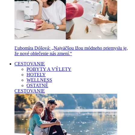
Ľubomíra Dóšová: „Najväčšou lžou módneho priemyslu je,
že nové oblečenie nás zmení.“
CESTOVANIE
POBYTY A VÝLETY
HOTELY
WELLNESS
OSTATNÉ
CESTOVANIE