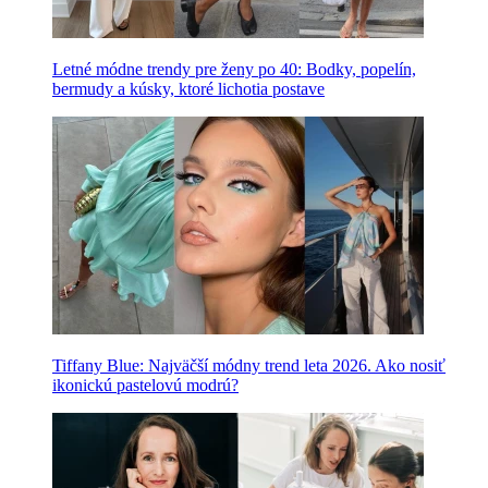
Letné módne trendy pre ženy po 40: Bodky, popelín,
bermudy a kúsky, ktoré lichotia postave
Tiffany Blue: Najväčší módny trend leta 2026. Ako nosiť
ikonickú pastelovú modrú?