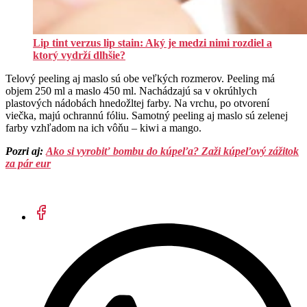
Lip tint verzus lip stain: Aký je medzi nimi rozdiel a
ktorý vydrží dlhšie?
Telový peeling aj maslo sú obe veľkých rozmerov. Peeling má
objem 250 ml a maslo 450 ml. Nachádzajú sa v okrúhlych
plastových nádobách hnedožltej farby. Na vrchu, po otvorení
viečka, majú ochrannú fóliu. Samotný peeling aj maslo sú zelenej
farby vzhľadom na ich vôňu – kiwi a mango.
Pozri aj:
Ako si vyrobiť bombu do kúpeľa? Zaži kúpeľový zážitok
za pár eur