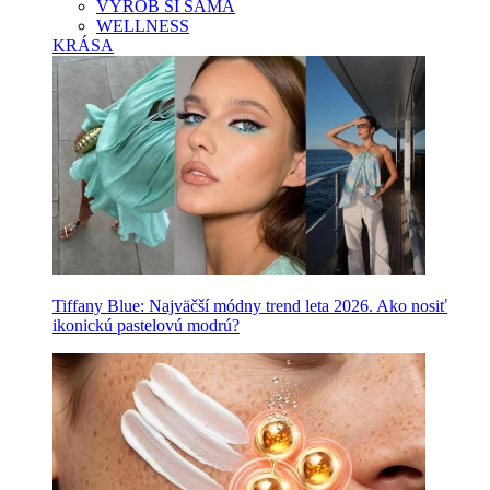
VYROB SI SAMA
WELLNESS
KRÁSA
Tiffany Blue: Najväčší módny trend leta 2026. Ako nosiť
ikonickú pastelovú modrú?