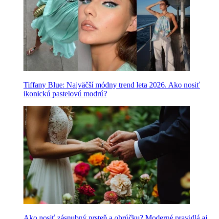
Tiffany Blue: Najväčší módny trend leta 2026. Ako nosiť
ikonickú pastelovú modrú?
Ako nosiť zásnubný prsteň a obrúčku? Moderné pravidlá aj