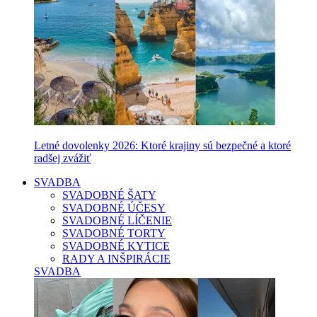
Letné dovolenky 2026: Ktoré krajiny sú bezpečné a ktoré
radšej zvážiť
SVADBA
SVADOBNÉ ŠATY
SVADOBNÉ ÚČESY
SVADOBNÉ LÍČENIE
SVADOBNÉ TORTY
SVADOBNÉ KYTICE
RADY A INŠPIRÁCIE
SVADBA