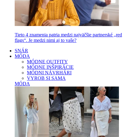
Tieto 4 znamenia patria medzi najväčšie partnerské „red
flags“. Je medzi nimi aj to vaše?
SNÁR
MÓDA
MÓDNE OUTFITY
MÓDNE INŠPIRÁCIE
MÓDNI NÁVRHÁRI
VYROB SI SAMA
MÓDA