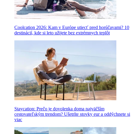
Coolcation 2026: Kam v Európe utiecť pred horúčavami? 10
destinácií, kde si leto užijete bez extrémnych teplôt
Staycation: Prečo je dovolenka doma najväčším
cestovateľským trendom? Ušetríte stovky eur a oddýchnete si
viac