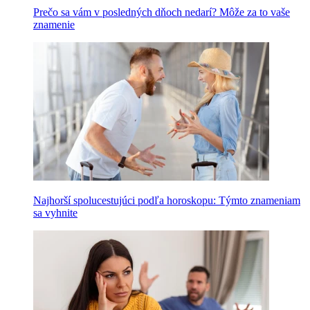
Prečo sa vám v posledných dňoch nedarí? Môže za to vaše
znamenie
Najhorší spolucestujúci podľa horoskopu: Týmto znameniam
sa vyhnite