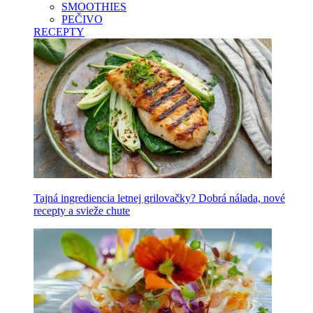
SMOOTHIES
PEČIVO
RECEPTY
Tajná ingrediencia letnej grilovačky? Dobrá nálada, nové
recepty a svieže chute