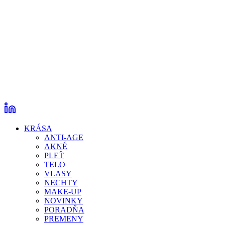
KRÁSA
ANTI-AGE
AKNÉ
PLEŤ
TELO
VLASY
NECHTY
MAKE-UP
NOVINKY
PORADŇA
PREMENY