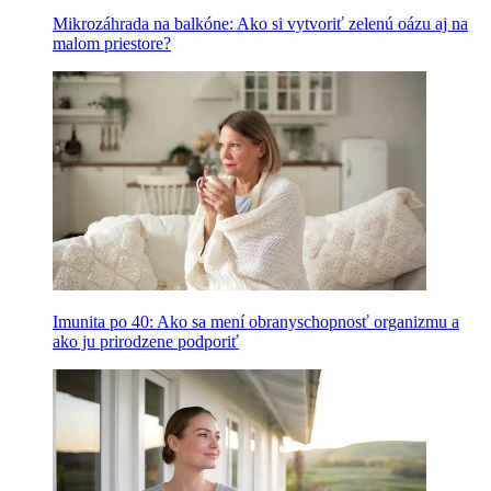
Mikrozáhrada na balkóne: Ako si vytvoriť zelenú oázu aj na
malom priestore?
Imunita po 40: Ako sa mení obranyschopnosť organizmu a
ako ju prirodzene podporiť