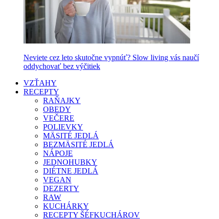
Neviete cez leto skutočne vypnúť? Slow living vás naučí
oddychovať bez výčitiek
VZŤAHY
RECEPTY
RAŇAJKY
OBEDY
VEČERE
POLIEVKY
MÄSITÉ JEDLÁ
BEZMÄSITÉ JEDLÁ
NÁPOJE
JEDNOHUBKY
DIÉTNE JEDLÁ
VEGAN
DEZERTY
RAW
KUCHÁRKY
RECEPTY ŠÉFKUCHÁROV