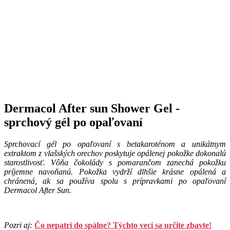
Dermacol After sun Shower Gel -
sprchový gél po opaľovaní
Sprchovací gél po opaľovaní s betakaroténom a unikátnym
extraktom z vlašských orechov poskytuje opálenej pokožke dokonalú
starostlivosť. Vôňa čokolády s pomarančom zanechá pokožku
príjemne navoňanú. Pokožka vydrží dlhšie krásne opálená a
chránená, ak sa používa spolu s prípravkami po opaľovaní
Dermacol After Sun.
Pozri aj:
Čo nepatrí do spálne? Týchto vecí sa určite zbavte!