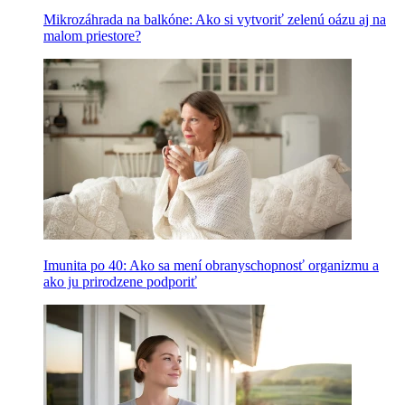
Mikrozáhrada na balkóne: Ako si vytvoriť zelenú oázu aj na
malom priestore?
Imunita po 40: Ako sa mení obranyschopnosť organizmu a
ako ju prirodzene podporiť