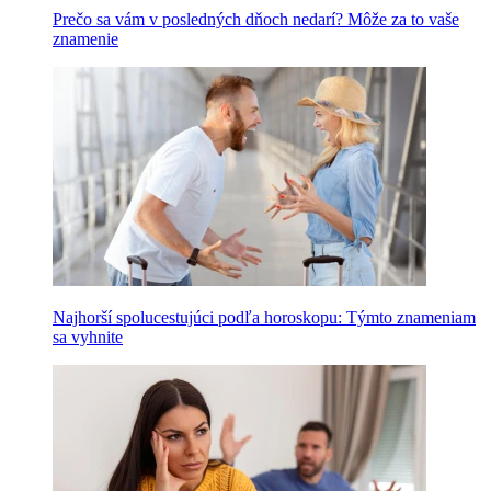
Prečo sa vám v posledných dňoch nedarí? Môže za to vaše
znamenie
Najhorší spolucestujúci podľa horoskopu: Týmto znameniam
sa vyhnite