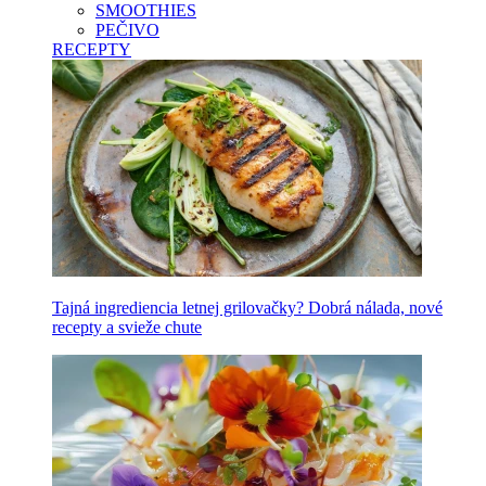
SMOOTHIES
PEČIVO
RECEPTY
Tajná ingrediencia letnej grilovačky? Dobrá nálada, nové
recepty a svieže chute