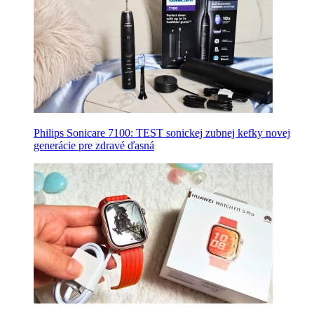
Philips Sonicare 7100: TEST sonickej zubnej kefky novej
generácie pre zdravé ďasná