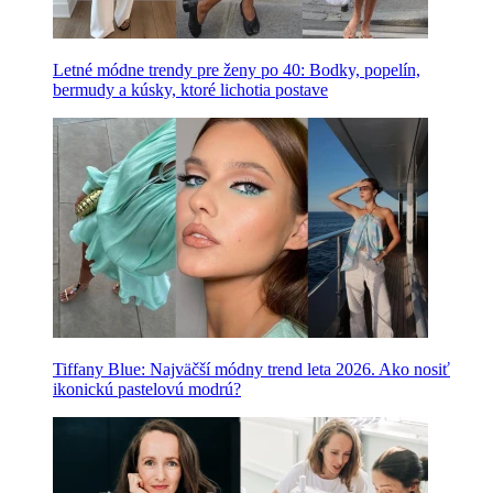
Letné módne trendy pre ženy po 40: Bodky, popelín,
bermudy a kúsky, ktoré lichotia postave
Tiffany Blue: Najväčší módny trend leta 2026. Ako nosiť
ikonickú pastelovú modrú?