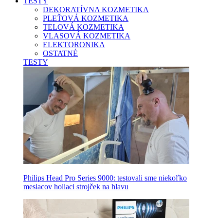
TESTY
DEKORATÍVNA KOZMETIKA
PLEŤOVÁ KOZMETIKA
TELOVÁ KOZMETIKA
VLASOVÁ KOZMETIKA
ELEKTORONIKA
OSTATNÉ
TESTY
Philips Head Pro Series 9000: testovali sme niekoľko
mesiacov holiaci strojček na hlavu