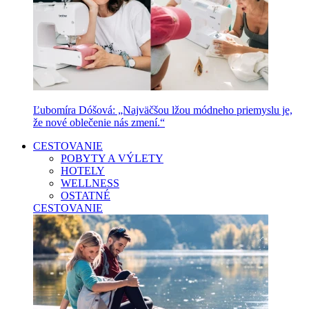
Ľubomíra Dóšová: „Najväčšou lžou módneho priemyslu je,
že nové oblečenie nás zmení.“
CESTOVANIE
POBYTY A VÝLETY
HOTELY
WELLNESS
OSTATNÉ
CESTOVANIE