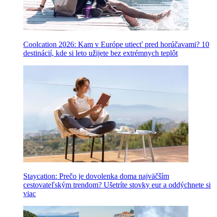
Coolcation 2026: Kam v Európe utiecť pred horúčavami? 10
destinácií, kde si leto užijete bez extrémnych teplôt
Staycation: Prečo je dovolenka doma najväčším
cestovateľským trendom? Ušetríte stovky eur a oddýchnete si
viac