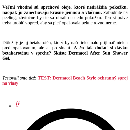
Veľmi vhodné sú sprchové oleje, ktoré nedráždia pokožku,
naopak ju zanechávajú krásne jemnou a vláčnou.
Zabudnite na
peeling, zbytočne by ste sa obrali o snedú pokožku. Ten si práve
treba urobiť vopred, aby sa pleť opaľovala pekne rovnomerne.
Dôležitý je aj betakarotén, ktorý by naše telo malo prijímať nielen
pred opaľovaním, ale aj po slnení.
A čo tak dodať si dávku
betakaroténu v sprche?
Skúste Dermacol After Sun Shower
Gel.
Testovali sme tiež:
TEST: Dermacol Beach Style ochranný sprej
na vlasy