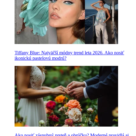
Tiffany Blue: Najväčší módny trend leta 2026. Ako nosiť
ikonickú pastelovú modrú?
Ako nosiť zásnubný prsteň a obrúčku? Moderné pravidlá aj