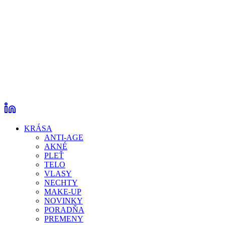
KRÁSA
ANTI-AGE
AKNÉ
PLEŤ
TELO
VLASY
NECHTY
MAKE-UP
NOVINKY
PORADŇA
PREMENY