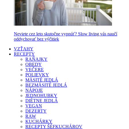
Neviete cez leto skutočne vypnúť? Slow living vás naučí
oddychovať bez výčitiek
VZŤAHY
RECEPTY
RAŇAJKY
OBEDY
VEČERE
POLIEVKY
MÄSITÉ JEDLÁ
BEZMÄSITÉ JEDLÁ
NÁPOJE
JEDNOHUBKY
DIÉTNE JEDLÁ
VEGAN
DEZERTY
RAW
KUCHÁRKY
RECEPTY ŠÉFKUCHÁROV