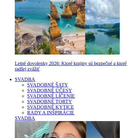
Letné dovolenky 2026: Ktoré krajiny sú bezpečné a ktoré
radšej zvážiť
SVADBA
SVADOBNÉ ŠATY
SVADOBNÉ ÚČESY
SVADOBNÉ LÍČENIE
SVADOBNÉ TORTY
SVADOBNÉ KYTICE
RADY A INŠPIRÁCIE
SVADBA