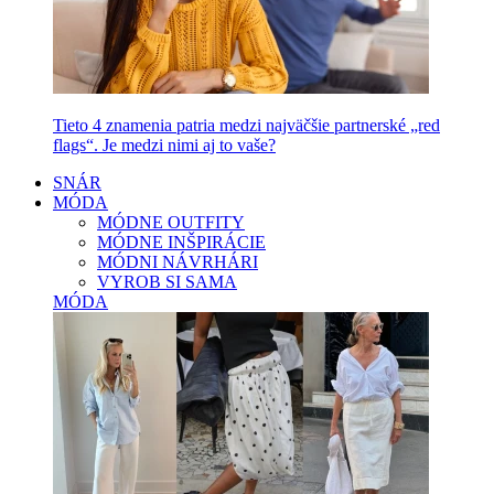
Tieto 4 znamenia patria medzi najväčšie partnerské „red
flags“. Je medzi nimi aj to vaše?
SNÁR
MÓDA
MÓDNE OUTFITY
MÓDNE INŠPIRÁCIE
MÓDNI NÁVRHÁRI
VYROB SI SAMA
MÓDA