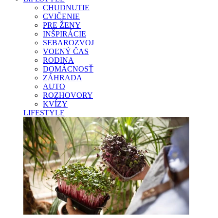
CHUDNUTIE
CVIČENIE
PRE ŽENY
INŠPIRÁCIE
SEBAROZVOJ
VOĽNÝ ČAS
RODINA
DOMÁCNOSŤ
ZÁHRADA
AUTO
ROZHOVORY
KVÍZY
LIFESTYLE