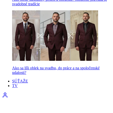
svadobné tradície
Ako sa líši oblek na svadbu, do práce a na spoločenské
udalosti?
SÚŤAŽE
TV