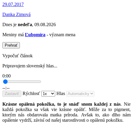
29.07.2017
Danka Zimová
Dnes je
nedeľa
, 09.08.2026
Meniny má
Ľubomíra
- význam mena
Prehrať
Vypočuť článok
Pripravujem slovenský hlas...
0:00
--:--
Rýchlosť
Hlas
Zastaviť
Krásne opálená pokožka, to je snáď snom každej z nás
. Nie
každá pokožka sa však vie krásne opáliť. Môže za to pigment,
ktorým nás obdarovala matka príroda. Avšak to, ako dlho nám
opálenie vydrží, závisí od našej starostlivosti o opálenú pokožku.