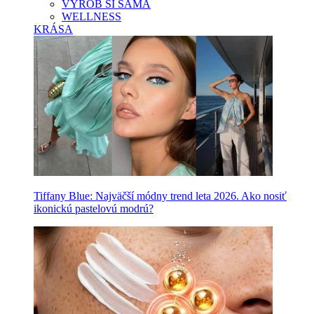
VYROB SI SAMA
WELLNESS
KRÁSA
Tiffany Blue: Najväčší módny trend leta 2026. Ako nosiť
ikonickú pastelovú modrú?