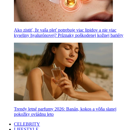
Ako zistiť, že vaša pleť potrebuje viac lipidov a nie viac
kyseliny hyalurónovej? Príznaky poškodenej kožnej bariéry
Trendy letné parfumy 2026: Banán, kokos a vôňa slanej
pokožky ovládnu leto
CELEBRITY
LIFESTYLE