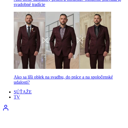
svadobné tradície
Ako sa líši oblek na svadbu, do práce a na spoločenské
udalosti?
SÚŤAŽE
TV