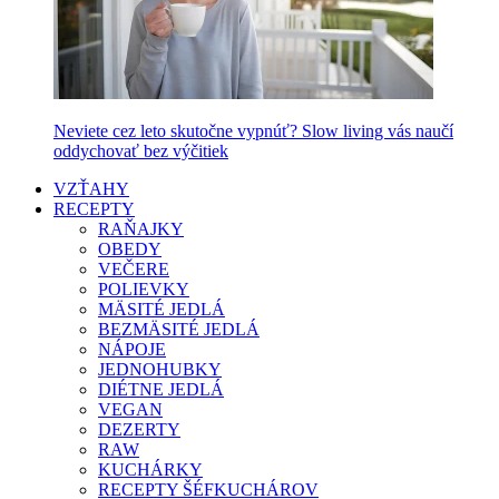
Neviete cez leto skutočne vypnúť? Slow living vás naučí
oddychovať bez výčitiek
VZŤAHY
RECEPTY
RAŇAJKY
OBEDY
VEČERE
POLIEVKY
MÄSITÉ JEDLÁ
BEZMÄSITÉ JEDLÁ
NÁPOJE
JEDNOHUBKY
DIÉTNE JEDLÁ
VEGAN
DEZERTY
RAW
KUCHÁRKY
RECEPTY ŠÉFKUCHÁROV