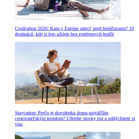
Coolcation 2026: Kam v Európe utiecť pred horúčavami? 10
destinácií, kde si leto užijete bez extrémnych teplôt
Staycation: Prečo je dovolenka doma najväčším
cestovateľským trendom? Ušetríte stovky eur a oddýchnete si
viac