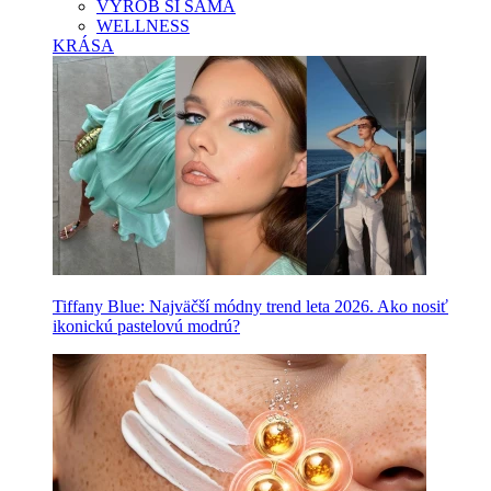
VYROB SI SAMA
WELLNESS
KRÁSA
Tiffany Blue: Najväčší módny trend leta 2026. Ako nosiť
ikonickú pastelovú modrú?