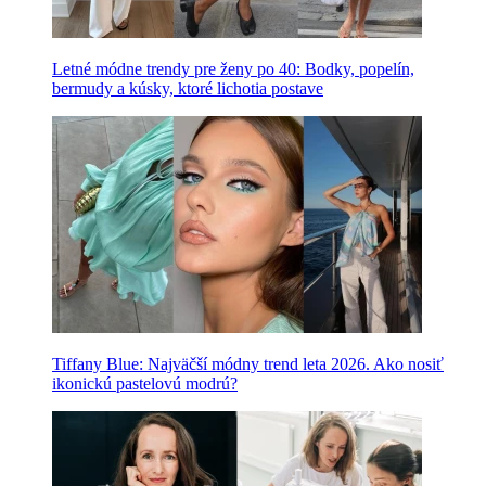
Letné módne trendy pre ženy po 40: Bodky, popelín,
bermudy a kúsky, ktoré lichotia postave
Tiffany Blue: Najväčší módny trend leta 2026. Ako nosiť
ikonickú pastelovú modrú?