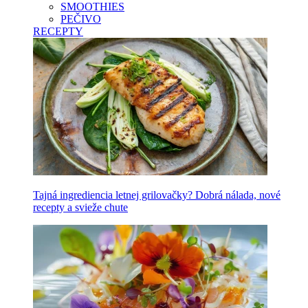
SMOOTHIES
PEČIVO
RECEPTY
Tajná ingrediencia letnej grilovačky? Dobrá nálada, nové
recepty a svieže chute