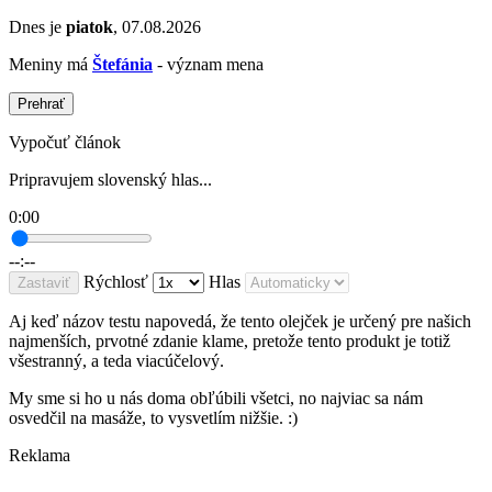
Dnes je
piatok
, 07.08.2026
Meniny má
Štefánia
- význam mena
Prehrať
Vypočuť článok
Pripravujem slovenský hlas...
0:00
--:--
Rýchlosť
Hlas
Zastaviť
Aj keď názov testu napovedá, že tento olejček je určený pre našich
najmenších, prvotné zdanie klame, pretože tento produkt je totiž
všestranný, a teda viacúčelový.
My sme si ho u nás doma obľúbili všetci, no najviac sa nám
osvedčil na masáže, to vysvetlím nižšie. :)
Reklama