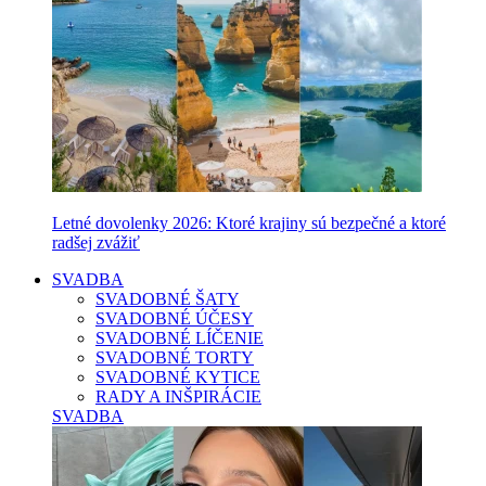
Letné dovolenky 2026: Ktoré krajiny sú bezpečné a ktoré
radšej zvážiť
SVADBA
SVADOBNÉ ŠATY
SVADOBNÉ ÚČESY
SVADOBNÉ LÍČENIE
SVADOBNÉ TORTY
SVADOBNÉ KYTICE
RADY A INŠPIRÁCIE
SVADBA