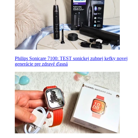
Philips Sonicare 7100: TEST sonickej zubnej kefky novej
generácie pre zdravé ďasná