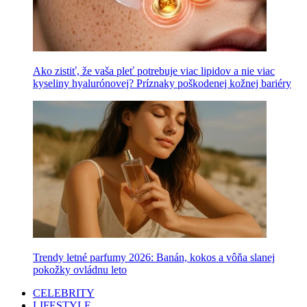
Ako zistiť, že vaša pleť potrebuje viac lipidov a nie viac
kyseliny hyalurónovej? Príznaky poškodenej kožnej bariéry
Trendy letné parfumy 2026: Banán, kokos a vôňa slanej
pokožky ovládnu leto
CELEBRITY
LIFESTYLE