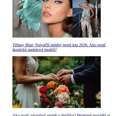
Tiffany Blue: Najväčší módny trend leta 2026. Ako nosiť
ikonickú pastelovú modrú?
Ako nosiť zásnubný prsteň a obrúčku? Moderné pravidlá aj