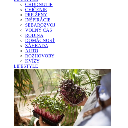
CHUDNUTIE
CVIČENIE
PRE ŽENY
INŠPIRÁCIE
SEBAROZVOJ
VOĽNÝ ČAS
RODINA
DOMÁCNOSŤ
ZÁHRADA
AUTO
ROZHOVORY
KVÍZY
LIFESTYLE