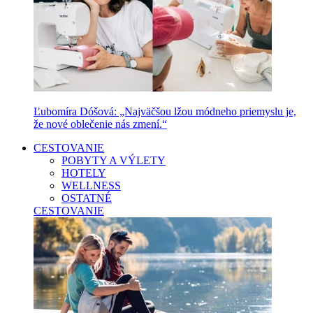
Ľubomíra Dóšová: „Najväčšou lžou módneho priemyslu je,
že nové oblečenie nás zmení.“
CESTOVANIE
POBYTY A VÝLETY
HOTELY
WELLNESS
OSTATNÉ
CESTOVANIE