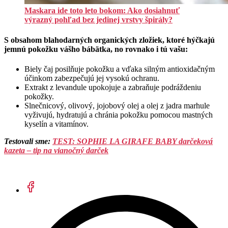
Maskara ide toto leto bokom: Ako dosiahnuť
výrazný pohľad bez jedinej vrstvy špirály?
S obsahom blahodarných organických zložiek, ktoré hýčkajú
jemnú pokožku vášho bábätka, no rovnako i tú vašu:
Biely čaj posilňuje pokožku a vďaka silným antioxidačným
účinkom zabezpečujú jej vysokú ochranu.
Extrakt z levandule upokojuje a zabraňuje podráždeniu
pokožky.
Slnečnicový, olivový, jojobový olej a olej z jadra marhule
vyživujú, hydratujú a chránia pokožku pomocou mastných
kyselín a vitamínov.
Testovali sme:
TEST: SOPHIE LA GIRAFE BABY darčeková
kazeta – tip na vianočný darček