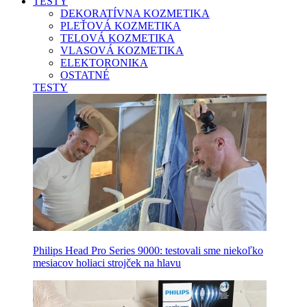
TESTY
DEKORATÍVNA KOZMETIKA
PLEŤOVÁ KOZMETIKA
TELOVÁ KOZMETIKA
VLASOVÁ KOZMETIKA
ELEKTORONIKA
OSTATNÉ
TESTY
Philips Head Pro Series 9000: testovali sme niekoľko
mesiacov holiaci strojček na hlavu