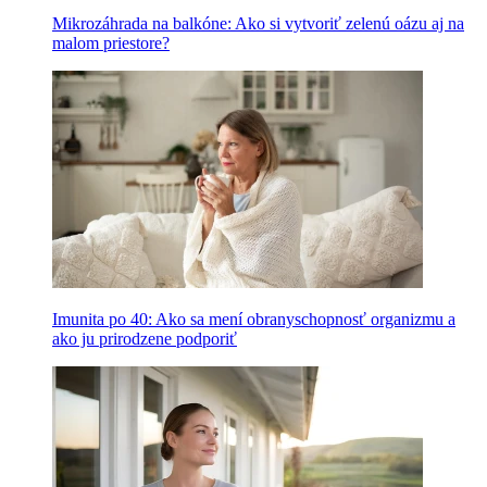
Mikrozáhrada na balkóne: Ako si vytvoriť zelenú oázu aj na
malom priestore?
Imunita po 40: Ako sa mení obranyschopnosť organizmu a
ako ju prirodzene podporiť