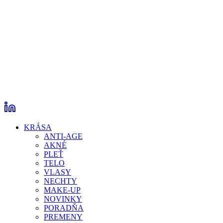
KRÁSA
ANTI-AGE
AKNÉ
PLEŤ
TELO
VLASY
NECHTY
MAKE-UP
NOVINKY
PORADŇA
PREMENY