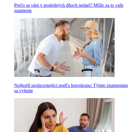
Prečo sa vám v posledných dňoch nedarí? Môže za to vaše
znamenie
Najhorší spolucestujúci podľa horoskopu: Týmto znameniam
sa vyhnite