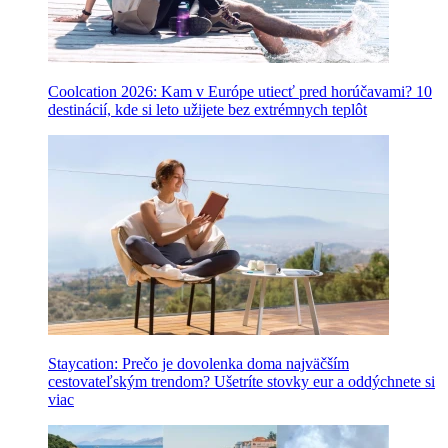
Coolcation 2026: Kam v Európe utiecť pred horúčavami? 10
destinácií, kde si leto užijete bez extrémnych teplôt
Staycation: Prečo je dovolenka doma najväčším
cestovateľským trendom? Ušetríte stovky eur a oddýchnete si
viac