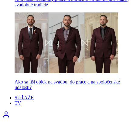
svadobné tradície
Ako sa líši oblek na svadbu, do práce a na spoločenské
udalosti?
SÚŤAŽE
TV