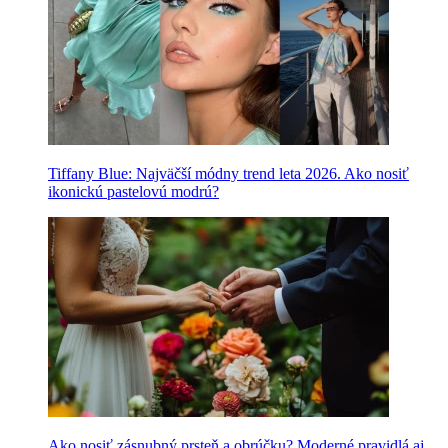
Tiffany Blue: Najväčší módny trend leta 2026. Ako nosiť
ikonickú pastelovú modrú?
Ako nosiť zásnubný prsteň a obrúčku? Moderné pravidlá aj