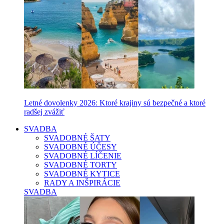
Letné dovolenky 2026: Ktoré krajiny sú bezpečné a ktoré
radšej zvážiť
SVADBA
SVADOBNÉ ŠATY
SVADOBNÉ ÚČESY
SVADOBNÉ LÍČENIE
SVADOBNÉ TORTY
SVADOBNÉ KYTICE
RADY A INŠPIRÁCIE
SVADBA