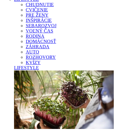
CHUDNUTIE
CVIČENIE
PRE ŽENY
INŠPIRÁCIE
SEBAROZVOJ
VOĽNÝ ČAS
RODINA
DOMÁCNOSŤ
ZÁHRADA
AUTO
ROZHOVORY
KVÍZY
LIFESTYLE