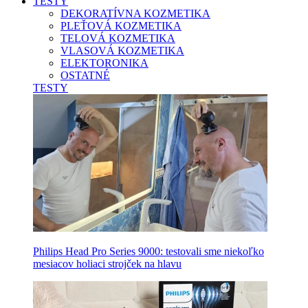
TESTY
DEKORATÍVNA KOZMETIKA
PLEŤOVÁ KOZMETIKA
TELOVÁ KOZMETIKA
VLASOVÁ KOZMETIKA
ELEKTORONIKA
OSTATNÉ
TESTY
Philips Head Pro Series 9000: testovali sme niekoľko
mesiacov holiaci strojček na hlavu