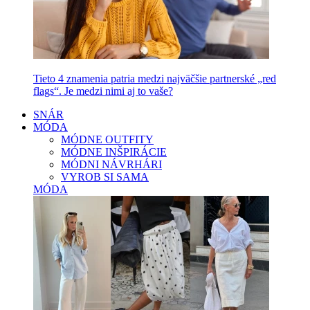
Tieto 4 znamenia patria medzi najväčšie partnerské „red
flags“. Je medzi nimi aj to vaše?
SNÁR
MÓDA
MÓDNE OUTFITY
MÓDNE INŠPIRÁCIE
MÓDNI NÁVRHÁRI
VYROB SI SAMA
MÓDA