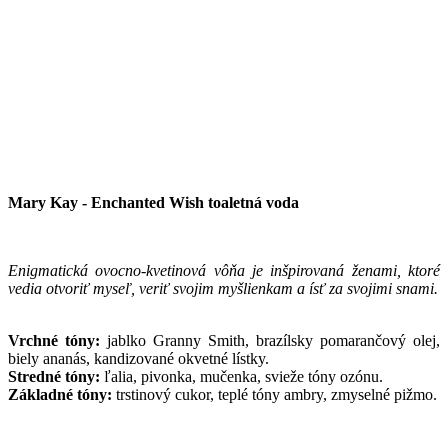
Mary Kay - Enchanted Wish toaletná voda
Enigmatická ovocno-kvetinová vôňa je inšpirovaná ženami, ktoré
vedia otvoriť myseľ, veriť svojim myšlienkam a ísť za svojimi snami.
Vrchné tóny:
jablko Granny Smith, brazílsky pomarančový olej,
biely ananás, kandizované okvetné lístky.
Stredné tóny:
ľalia, pivonka, mučenka, svieže tóny ozónu.
Základné tóny:
trstinový cukor, teplé tóny ambry, zmyselné pižmo.