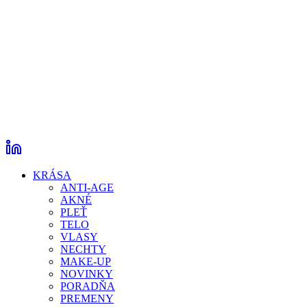
KRÁSA
ANTI-AGE
AKNÉ
PLEŤ
TELO
VLASY
NECHTY
MAKE-UP
NOVINKY
PORADŇA
PREMENY