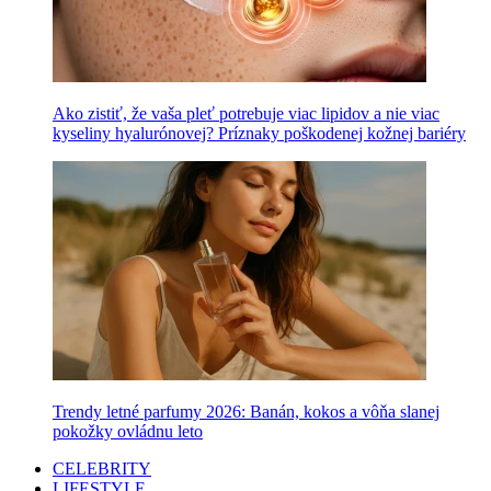
Ako zistiť, že vaša pleť potrebuje viac lipidov a nie viac
kyseliny hyalurónovej? Príznaky poškodenej kožnej bariéry
Trendy letné parfumy 2026: Banán, kokos a vôňa slanej
pokožky ovládnu leto
CELEBRITY
LIFESTYLE