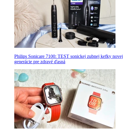
Philips Sonicare 7100: TEST sonickej zubnej kefky novej
generácie pre zdravé ďasná