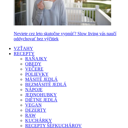
Neviete cez leto skutočne vypnúť? Slow living vás naučí
oddychovať bez výčitiek
VZŤAHY
RECEPTY
RAŇAJKY
OBEDY
VEČERE
POLIEVKY
MÄSITÉ JEDLÁ
BEZMÄSITÉ JEDLÁ
NÁPOJE
JEDNOHUBKY
DIÉTNE JEDLÁ
VEGAN
DEZERTY
RAW
KUCHÁRKY
RECEPTY ŠÉFKUCHÁROV