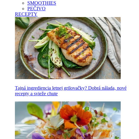
SMOOTHIES
PEČIVO
RECEPTY
Tajná ingrediencia letnej grilovačky? Dobrá nálada, nové
recepty a svieže chute