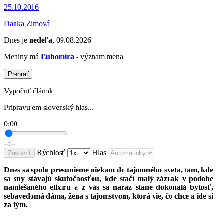
25.10.2016
Danka Zimová
Dnes je
nedeľa
, 09.08.2026
Meniny má
Ľubomíra
- význam mena
Prehrať
Vypočuť článok
Pripravujem slovenský hlas...
0:00
--:--
Rýchlosť
Hlas
Zastaviť
Dnes sa spolu presunieme niekam do tajomného sveta, tam, kde
sa sny stávajú skutočnosťou, kde stačí malý zázrak v podobe
namiešaného elixíru a z vás sa naraz stane dokonalá bytosť,
sebavedomá dáma, žena s tajomstvom, ktorá vie, čo chce a ide si
za tým.