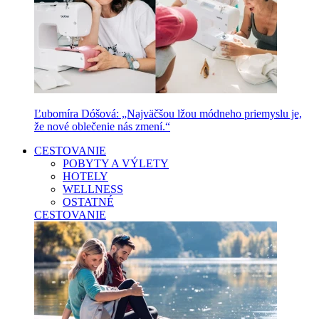
Ľubomíra Dóšová: „Najväčšou lžou módneho priemyslu je,
že nové oblečenie nás zmení.“
CESTOVANIE
POBYTY A VÝLETY
HOTELY
WELLNESS
OSTATNÉ
CESTOVANIE