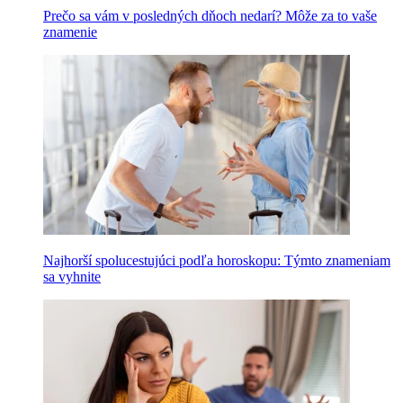
Prečo sa vám v posledných dňoch nedarí? Môže za to vaše
znamenie
Najhorší spolucestujúci podľa horoskopu: Týmto znameniam
sa vyhnite