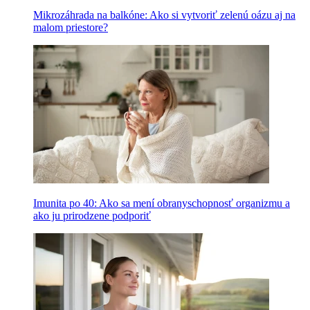
Mikrozáhrada na balkóne: Ako si vytvoriť zelenú oázu aj na
malom priestore?
Imunita po 40: Ako sa mení obranyschopnosť organizmu a
ako ju prirodzene podporiť