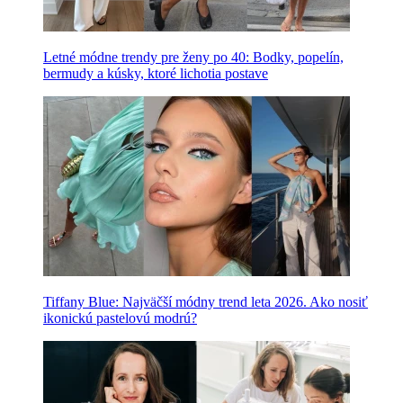
Letné módne trendy pre ženy po 40: Bodky, popelín,
bermudy a kúsky, ktoré lichotia postave
Tiffany Blue: Najväčší módny trend leta 2026. Ako nosiť
ikonickú pastelovú modrú?