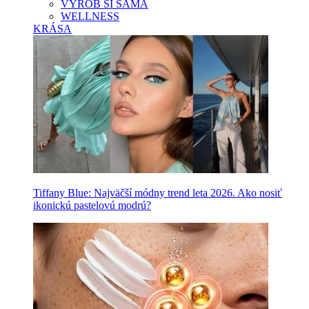
VYROB SI SAMA
WELLNESS
KRÁSA
Tiffany Blue: Najväčší módny trend leta 2026. Ako nosiť
ikonickú pastelovú modrú?