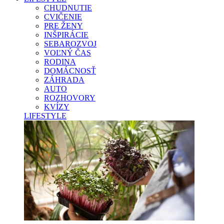
CHUDNUTIE
CVIČENIE
PRE ŽENY
INŠPIRÁCIE
SEBAROZVOJ
VOĽNÝ ČAS
RODINA
DOMÁCNOSŤ
ZÁHRADA
AUTO
ROZHOVORY
KVÍZY
LIFESTYLE