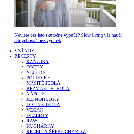
Neviete cez leto skutočne vypnúť? Slow living vás naučí
oddychovať bez výčitiek
VZŤAHY
RECEPTY
RAŇAJKY
OBEDY
VEČERE
POLIEVKY
MÄSITÉ JEDLÁ
BEZMÄSITÉ JEDLÁ
NÁPOJE
JEDNOHUBKY
DIÉTNE JEDLÁ
VEGAN
DEZERTY
RAW
KUCHÁRKY
RECEPTY ŠÉFKUCHÁROV