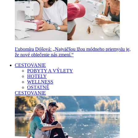
Ľubomíra Dóšová: „Najväčšou lžou módneho priemyslu je,
že nové oblečenie nás zmení.“
CESTOVANIE
POBYTY A VÝLETY
HOTELY
WELLNESS
OSTATNÉ
CESTOVANIE