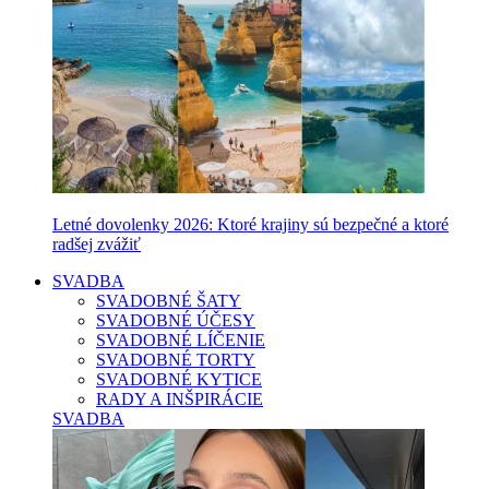
Letné dovolenky 2026: Ktoré krajiny sú bezpečné a ktoré
radšej zvážiť
SVADBA
SVADOBNÉ ŠATY
SVADOBNÉ ÚČESY
SVADOBNÉ LÍČENIE
SVADOBNÉ TORTY
SVADOBNÉ KYTICE
RADY A INŠPIRÁCIE
SVADBA