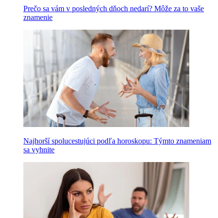
Prečo sa vám v posledných dňoch nedarí? Môže za to vaše
znamenie
Najhorší spolucestujúci podľa horoskopu: Týmto znameniam
sa vyhnite