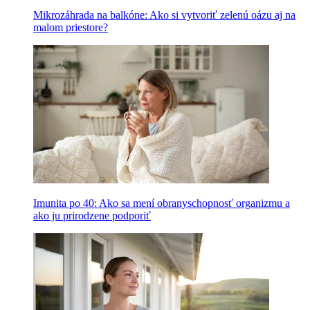
Mikrozáhrada na balkóne: Ako si vytvoriť zelenú oázu aj na
malom priestore?
Imunita po 40: Ako sa mení obranyschopnosť organizmu a
ako ju prirodzene podporiť