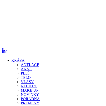
KRÁSA
ANTI-AGE
AKNÉ
PLEŤ
TELO
VLASY
NECHTY
MAKE-UP
NOVINKY
PORADŇA
PREMENY