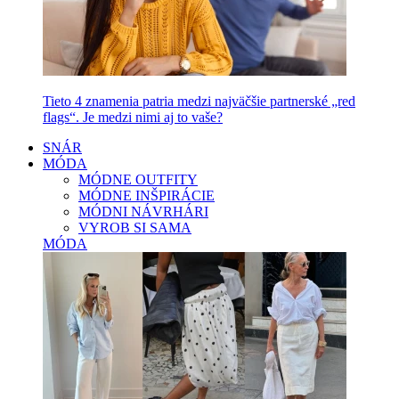
Tieto 4 znamenia patria medzi najväčšie partnerské „red
flags“. Je medzi nimi aj to vaše?
SNÁR
MÓDA
MÓDNE OUTFITY
MÓDNE INŠPIRÁCIE
MÓDNI NÁVRHÁRI
VYROB SI SAMA
MÓDA