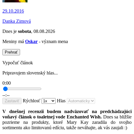
29.10.2016
Danka Zimová
Dnes je
sobota
, 08.08.2026
Meniny má
Oskar
- význam mena
Prehrať
Vypočuť článok
Pripravujem slovenský hlas...
0:00
--:--
Rýchlosť
Hlas
Zastaviť
V dnešnej recenzii budem nadväzovať na predchádzajúci
voňavý článok o toaletnej vode Enchanted Wish.
Dnes sa bližšie
pozrieme na produkty, ktoré Mary Kay zaradila do svojho
sortimentu ako limitovanú edíciu, takže neváhajte, ak vás zaujali :)