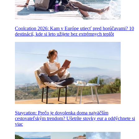
Coolcation 2026: Kam v Európe utiecť pred horúčavami? 10
destinácií, kde si leto užijete bez extrémnych teplôt
Staycation: Prečo je dovolenka doma najväčším
cestovateľským trendom? Ušetríte stovky eur a oddýchnete si
viac