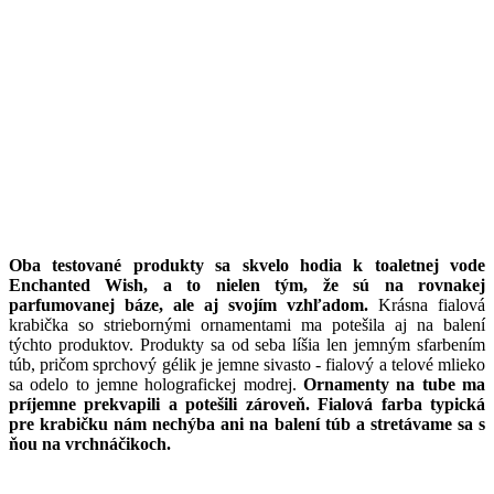
Oba testované produkty sa skvelo hodia k toaletnej vode
Enchanted Wish, a to nielen tým, že sú na rovnakej
parfumovanej báze, ale aj svojím vzhľadom.
Krásna fialová
krabička so striebornými ornamentami ma potešila aj na balení
týchto produktov. Produkty sa od seba líšia len jemným sfarbením
túb, pričom sprchový gélik je jemne sivasto - fialový a telové mlieko
sa odelo to jemne holografickej modrej.
Ornamenty na tube ma
príjemne prekvapili a potešili zároveň. Fialová farba typická
pre krabičku nám nechýba ani na balení túb a stretávame sa s
ňou na vrchnáčikoch.