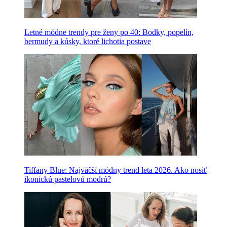
Letné módne trendy pre ženy po 40: Bodky, popelín,
bermudy a kúsky, ktoré lichotia postave
Tiffany Blue: Najväčší módny trend leta 2026. Ako nosiť
ikonickú pastelovú modrú?