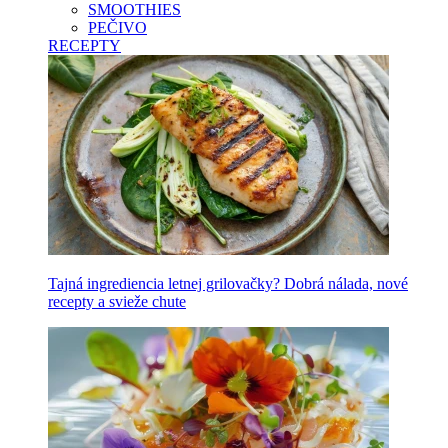
SMOOTHIES
PEČIVO
RECEPTY
Tajná ingrediencia letnej grilovačky? Dobrá nálada, nové
recepty a svieže chute