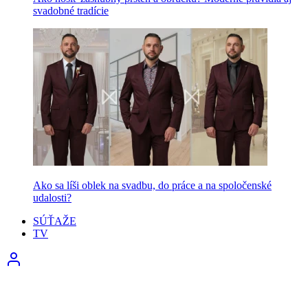
svadobné tradície
Ako sa líši oblek na svadbu, do práce a na spoločenské
udalosti?
SÚŤAŽE
TV