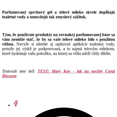
Parfumovaný sprchový gél a telové mlieko skvele dopĺňajú
toaletné vody a umocňujú tak zmyslový zážitok.
Tým, že používate produkty na rovnakej parfumovanej báze sa
vám nemôže stať, že by sa vaše telové mlieko bilo s použitou
vôňou.
Navyše si ušetríte aj opätovné aplikácie toaletnej vody,
pretože jej výdrž je podporovaná, a to najmä telovým mliekom,
ktoré hydratuje vašu pokožku, na ktorej sa vôňa udrží vždy dlhšie.
Testovali sme tiež:
TEST: Mary Kay - lak na nechty Coral
Blossom