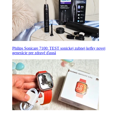
Philips Sonicare 7100: TEST sonickej zubnej kefky novej
generácie pre zdravé ďasná