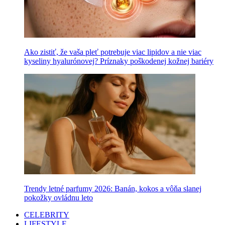
Ako zistiť, že vaša pleť potrebuje viac lipidov a nie viac
kyseliny hyalurónovej? Príznaky poškodenej kožnej bariéry
Trendy letné parfumy 2026: Banán, kokos a vôňa slanej
pokožky ovládnu leto
CELEBRITY
LIFESTYLE