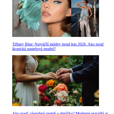
Tiffany Blue: Najväčší módny trend leta 2026. Ako nosiť
ikonickú pastelovú modrú?
Ako nosiť zásnubný prsteň a obrúčku? Moderné pravidlá aj