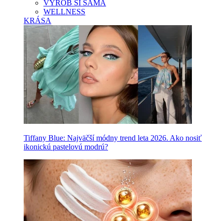
VYROB SI SAMA
WELLNESS
KRÁSA
Tiffany Blue: Najväčší módny trend leta 2026. Ako nosiť
ikonickú pastelovú modrú?