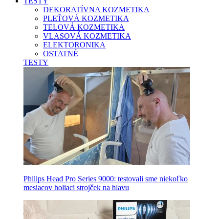
TESTY
DEKORATÍVNA KOZMETIKA
PLEŤOVÁ KOZMETIKA
TELOVÁ KOZMETIKA
VLASOVÁ KOZMETIKA
ELEKTORONIKA
OSTATNÉ
TESTY
Philips Head Pro Series 9000: testovali sme niekoľko
mesiacov holiaci strojček na hlavu