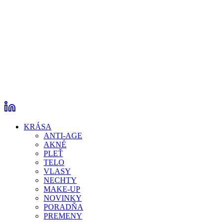
KRÁSA
ANTI-AGE
AKNÉ
PLEŤ
TELO
VLASY
NECHTY
MAKE-UP
NOVINKY
PORADŇA
PREMENY