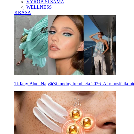
VYROB SI SAMA
WELLNESS
KRÁSA
Tiffany Blue: Najväčší módny trend leta 2026. Ako nosiť ikon