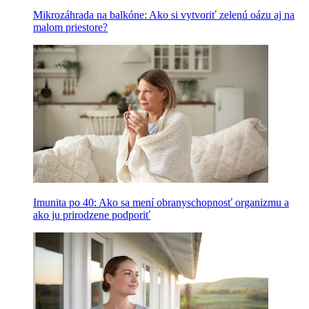
Mikrozáhrada na balkóne: Ako si vytvoriť zelenú oázu aj na
malom priestore?
Imunita po 40: Ako sa mení obranyschopnosť organizmu a
ako ju prirodzene podporiť