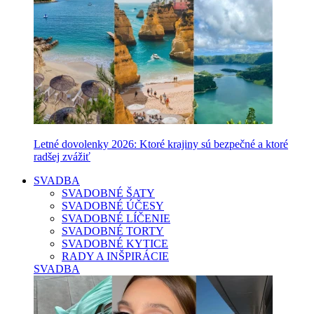
Letné dovolenky 2026: Ktoré krajiny sú bezpečné a ktoré
radšej zvážiť
SVADBA
SVADOBNÉ ŠATY
SVADOBNÉ ÚČESY
SVADOBNÉ LÍČENIE
SVADOBNÉ TORTY
SVADOBNÉ KYTICE
RADY A INŠPIRÁCIE
SVADBA