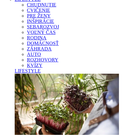
CHUDNUTIE
CVIČENIE
PRE ŽENY
INŠPIRÁCIE
SEBAROZVOJ
VOĽNÝ ČAS
RODINA
DOMÁCNOSŤ
ZÁHRADA
AUTO
ROZHOVORY
KVÍZY
LIFESTYLE