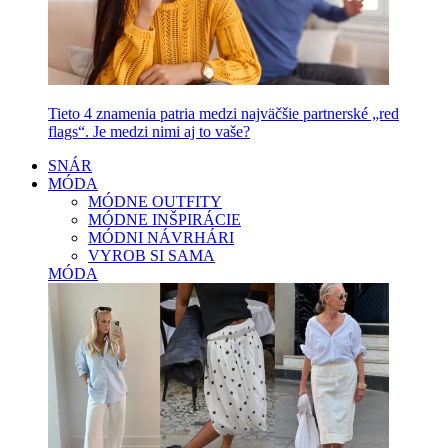
Tieto 4 znamenia patria medzi najväčšie partnerské „red
flags“. Je medzi nimi aj to vaše?
SNÁR
MÓDA
MÓDNE OUTFITY
MÓDNE INŠPIRÁCIE
MÓDNI NÁVRHÁRI
VYROB SI SAMA
MÓDA