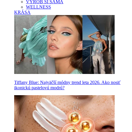
VYROB SI SAMA
WELLNESS
KRÁSA
Tiffany Blue: Najväčší módny trend leta 2026. Ako nosiť
ikonickú pastelovú modrú?