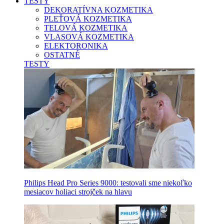
TESTY
DEKORATÍVNA KOZMETIKA
PLEŤOVÁ KOZMETIKA
TELOVÁ KOZMETIKA
VLASOVÁ KOZMETIKA
ELEKTORONIKA
OSTATNÉ
TESTY
Philips Head Pro Series 9000: testovali sme niekoľko
mesiacov holiaci strojček na hlavu