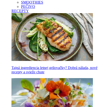
SMOOTHIES
PEČIVO
RECEPTY
Tajná ingrediencia letnej grilovačky? Dobrá nálada, nové
recepty a svieže chute