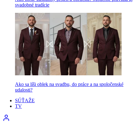
svadobné tradície
Ako sa líši oblek na svadbu, do práce a na spoločenské
udalosti?
SÚŤAŽE
TV