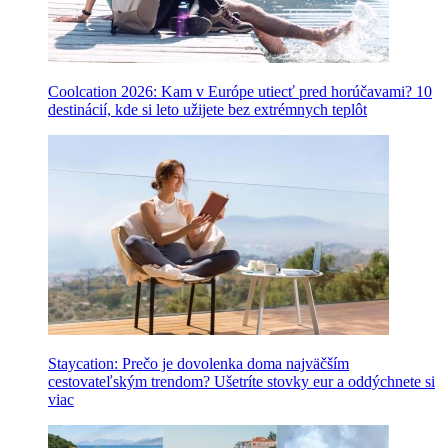
Coolcation 2026: Kam v Európe utiecť pred horúčavami? 10
destinácií, kde si leto užijete bez extrémnych teplôt
Staycation: Prečo je dovolenka doma najväčším
cestovateľským trendom? Ušetríte stovky eur a oddýchnete si
viac