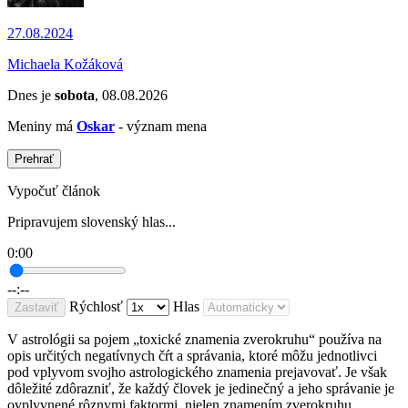
27.08.2024
Michaela Kožáková
Dnes je
sobota
, 08.08.2026
Meniny má
Oskar
- význam mena
Prehrať
Vypočuť článok
Pripravujem slovenský hlas...
0:00
--:--
Rýchlosť
Hlas
Zastaviť
V astrológii sa pojem „toxické znamenia zverokruhu“ používa na
opis určitých negatívnych čŕt a správania, ktoré môžu jednotlivci
pod vplyvom svojho astrologického znamenia prejavovať. Je však
dôležité zdôrazniť, že každý človek je jedinečný a jeho správanie je
ovplyvnené rôznymi faktormi, nielen znamením zverokruhu.