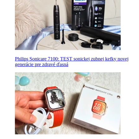
Philips Sonicare 7100: TEST sonickej zubnej kefky novej
generácie pre zdravé ďasná