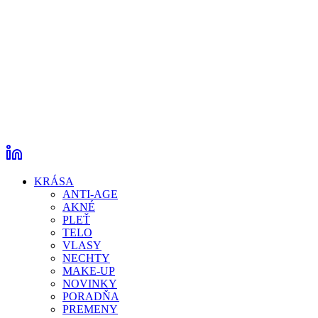
KRÁSA
ANTI-AGE
AKNÉ
PLEŤ
TELO
VLASY
NECHTY
MAKE-UP
NOVINKY
PORADŇA
PREMENY