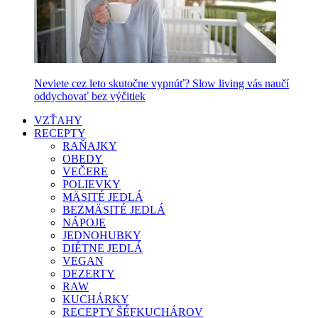
Neviete cez leto skutočne vypnúť? Slow living vás naučí
oddychovať bez výčitiek
VZŤAHY
RECEPTY
RAŇAJKY
OBEDY
VEČERE
POLIEVKY
MÄSITÉ JEDLÁ
BEZMÄSITÉ JEDLÁ
NÁPOJE
JEDNOHUBKY
DIÉTNE JEDLÁ
VEGAN
DEZERTY
RAW
KUCHÁRKY
RECEPTY ŠÉFKUCHÁROV