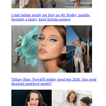
Letné módne trendy pre ženy po 40: Bodky, popelín,
bermudy a kúsky, ktoré lichotia postave
Tiffany Blue: Najväčší módny trend leta 2026. Ako nosiť
ikonickú pastelovú modrú?