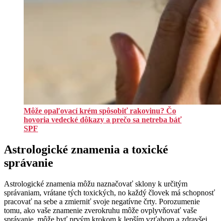
Môže opaľovací krém spôsobiť rakovinu? Čo
hovoria vedecké dôkazy a prečo sa netreba báť
SPF
Astrologické znamenia a toxické
správanie
Astrologické znamenia môžu naznačovať sklony k určitým
správaniam, vrátane tých toxických, no každý človek má schopnosť
pracovať na sebe a zmierniť svoje negatívne črty. Porozumenie
tomu, ako vaše znamenie zverokruhu môže ovplyvňovať vaše
správanie, môže byť prvým krokom k lepším vzťahom a zdravšej