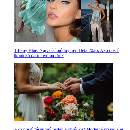
Tiffany Blue: Najväčší módny trend leta 2026. Ako nosiť
ikonickú pastelovú modrú?
Ako nosiť zásnubný prsteň a obrúčku? Moderné pravidlá aj