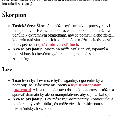
interakcii s ostatnými.
Škorpión
Toxické črty:
Škorpióni môžu byť intenzívni, pomstychtiví a
manipulatívni. Keď sa cítia ohrození alebo zradení, môžu sa
uchýliť k extrémnym opatreniam, aby sa pomstili alebo získali
kontrolu nad situáciou. Ich silné emócie môžu niekedy viesť k
nebezpečnému
správaniu vo vzťahoch
.
Ako sa prejavuje:
Škorpión môže byť žiarlivý, tajomný a
mať sklony k citovému vydieraniu, najmä keď sa cíti
zraniteľný.
Lev
Toxické črty:
Lev môže byť arogantný, egocentrický a
potrebuje neustále uznanie, obdiv a
byť stredobodom
pozornosti
. Ak sa mu nedostáva dostatok pozornosti, môže sa
správať dramaticky alebo manipulatívne, aby si ju získal späť.
Ako sa prejavuje:
Lev môže byť dominantný, kontrolujúci a
netolerantný voči kritike, čo môže viesť k problémom v
medziľudských vzťahoch.