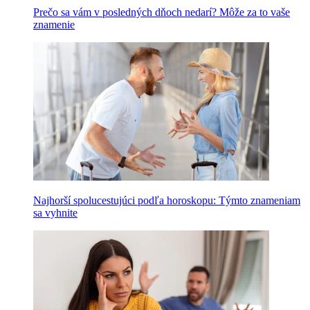
Prečo sa vám v posledných dňoch nedarí? Môže za to vaše
znamenie
Najhorší spolucestujúci podľa horoskopu: Týmto znameniam
sa vyhnite