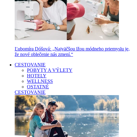
Ľubomíra Dóšová: „Najväčšou lžou módneho priemyslu je,
že nové oblečenie nás zmení.“
CESTOVANIE
POBYTY A VÝLETY
HOTELY
WELLNESS
OSTATNÉ
CESTOVANIE