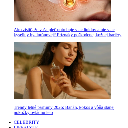
Ako zistiť, že vaša pleť potrebuje viac lipidov a nie viac
kyseliny hyalurónovej? Príznaky poškodenej kožnej bariéry
Trendy letné parfumy 2026: Banán, kokos a vôňa slanej
pokožky ovládnu leto
CELEBRITY
LIFESTYLE