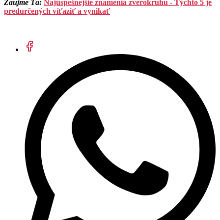
Zaujme Ťa:
Najúspešnejšie znamenia zverokruhu - Týchto 5 je
predurčených víťaziť a vynikať