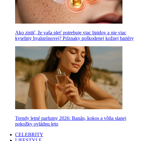
Ako zistiť, že vaša pleť potrebuje viac lipidov a nie viac
kyseliny hyalurónovej? Príznaky poškodenej kožnej bariéry
Trendy letné parfumy 2026: Banán, kokos a vôňa slanej
pokožky ovládnu leto
CELEBRITY
LIFESTYLE