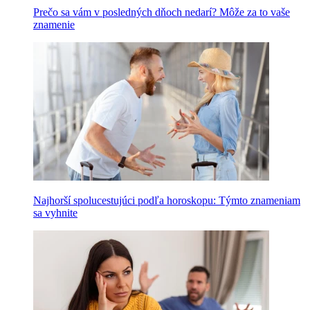
Prečo sa vám v posledných dňoch nedarí? Môže za to vaše
znamenie
Najhorší spolucestujúci podľa horoskopu: Týmto znameniam
sa vyhnite