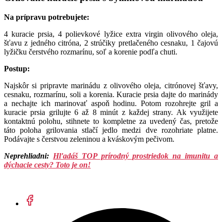
Na prípravu potrebujete:
4 kuracie prsia, 4 polievkové lyžice extra virgin olivového oleja,
šťavu z jedného citróna, 2 strúčiky pretlačeného cesnaku, 1 čajovú
lyžičku čerstvého rozmarínu, soľ a korenie podľa chuti.
Postup:
Najskôr si pripravte marinádu z olivového oleja, citrónovej šťavy,
cesnaku, rozmarínu, soli a korenia. Kuracie prsia dajte do marinády
a nechajte ich marinovať aspoň hodinu. Potom rozohrejte gril a
kuracie prsia grilujte 6 až 8 minút z každej strany. Ak využijete
kontaktnú polohu, stihnete to kompletne za uvedený čas, pretože
táto poloha grilovania stlačí jedlo medzi dve rozohriate platne.
Podávajte s čerstvou zeleninou a kváskovým pečivom.
Neprehliadni:
Hľadáš TOP prírodný prostriedok na imunitu a
dýchacie cesty? Toto je on!