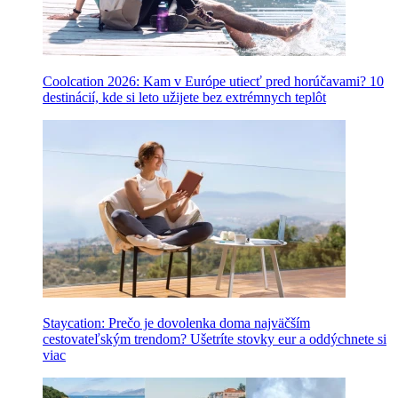
Coolcation 2026: Kam v Európe utiecť pred horúčavami? 10
destinácií, kde si leto užijete bez extrémnych teplôt
Staycation: Prečo je dovolenka doma najväčším
cestovateľským trendom? Ušetríte stovky eur a oddýchnete si
viac