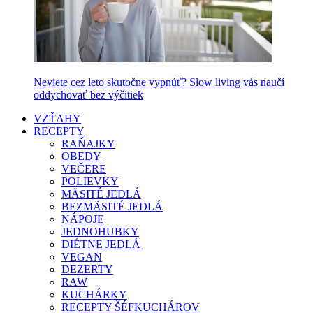
Neviete cez leto skutočne vypnúť? Slow living vás naučí
oddychovať bez výčitiek
VZŤAHY
RECEPTY
RAŇAJKY
OBEDY
VEČERE
POLIEVKY
MÄSITÉ JEDLÁ
BEZMÄSITÉ JEDLÁ
NÁPOJE
JEDNOHUBKY
DIÉTNE JEDLÁ
VEGAN
DEZERTY
RAW
KUCHÁRKY
RECEPTY ŠÉFKUCHÁROV