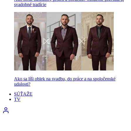
svadobné tradície
Ako sa líši oblek na svadbu, do práce a na spoločenské
udalosti?
SÚŤAŽE
TV