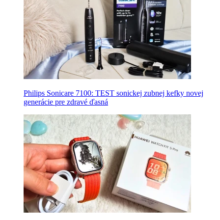
Philips Sonicare 7100: TEST sonickej zubnej kefky novej
generácie pre zdravé ďasná