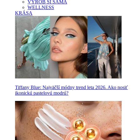
VYROB SI SAMA
WELLNESS
KRÁSA
Tiffany Blue: Najväčší módny trend leta 2026. Ako nosiť
ikonickú pastelovú modrú?