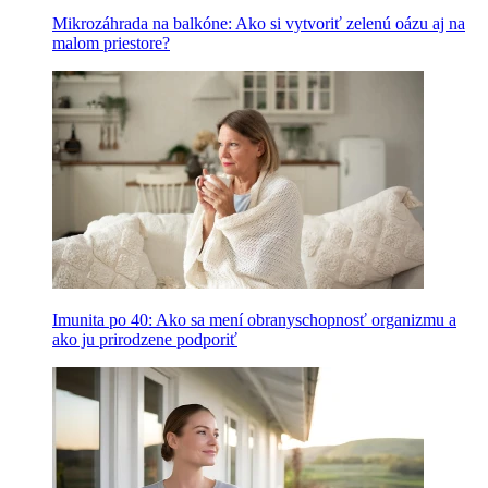
Mikrozáhrada na balkóne: Ako si vytvoriť zelenú oázu aj na
malom priestore?
Imunita po 40: Ako sa mení obranyschopnosť organizmu a
ako ju prirodzene podporiť