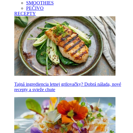
SMOOTHIES
PEČIVO
RECEPTY
Tajná ingrediencia letnej grilovačky? Dobrá nálada, nové
recepty a svieže chute