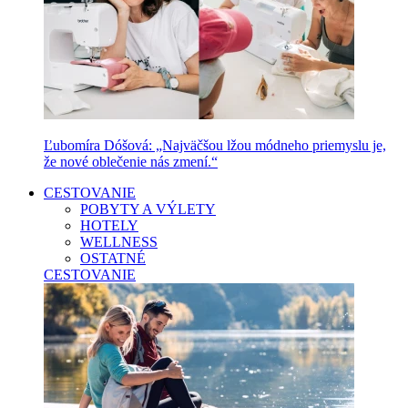
Ľubomíra Dóšová: „Najväčšou lžou módneho priemyslu je,
že nové oblečenie nás zmení.“
CESTOVANIE
POBYTY A VÝLETY
HOTELY
WELLNESS
OSTATNÉ
CESTOVANIE