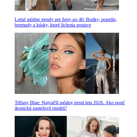
Letné módne trendy pre ženy po 40: Bodky, popelín,
bermudy a kúsky, ktoré lichotia postave
Tiffany Blue: Najväčší módny trend leta 2026. Ako nosiť
ikonickú pastelovú modrú?