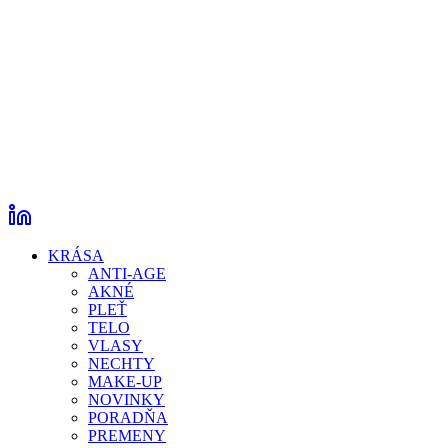
KRÁSA
ANTI-AGE
AKNÉ
PLEŤ
TELO
VLASY
NECHTY
MAKE-UP
NOVINKY
PORADŇA
PREMENY