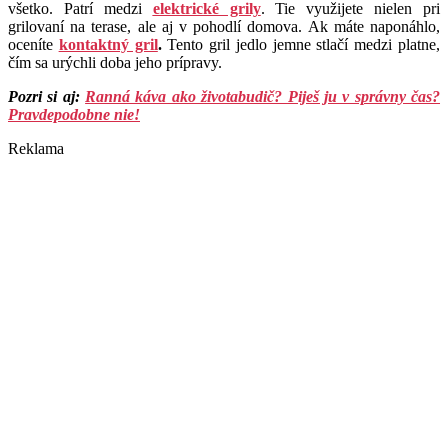
všetko. Patrí medzi
elektrické grily
. Tie využijete nielen pri
grilovaní na terase, ale aj v pohodlí domova. Ak máte naponáhlo,
oceníte
kontaktný gril
.
Tento gril jedlo jemne stlačí medzi platne,
čím sa urýchli doba jeho prípravy.
Pozri si aj:
Ranná káva ako životabudič? Piješ ju v správny čas?
Pravdepodobne nie!
Reklama