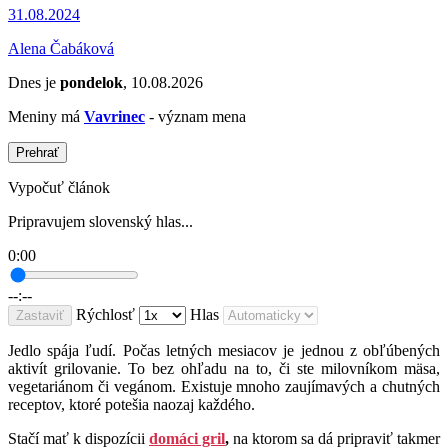
31.08.2024
Alena Čabáková
Dnes je
pondelok
, 10.08.2026
Meniny má
Vavrinec
- význam mena
Prehrať
Vypočuť článok
Pripravujem slovenský hlas...
0:00
--:--
Rýchlosť
Hlas
Zastaviť
Jedlo spája ľudí. Počas letných mesiacov je jednou z obľúbených
aktivít grilovanie. To bez ohľadu na to, či ste milovníkom mäsa,
vegetariánom či vegánom. Existuje mnoho zaujímavých a chutných
receptov, ktoré potešia naozaj každého.
Stačí mať k dispozícii
domáci gril
,
na ktorom sa dá pripraviť takmer