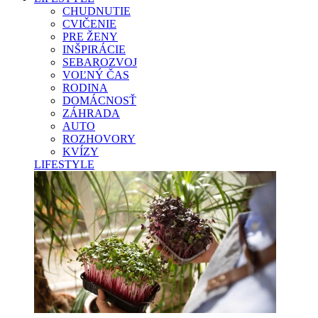
CHUDNUTIE
CVIČENIE
PRE ŽENY
INŠPIRÁCIE
SEBAROZVOJ
VOĽNÝ ČAS
RODINA
DOMÁCNOSŤ
ZÁHRADA
AUTO
ROZHOVORY
KVÍZY
LIFESTYLE