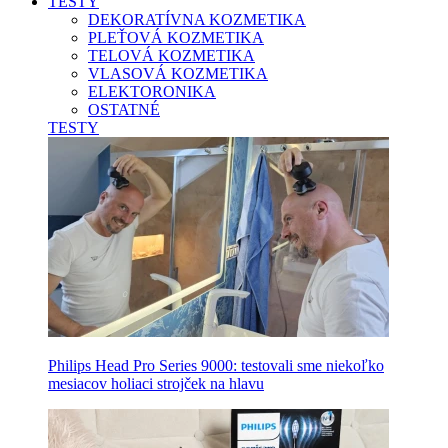
TESTY
DEKORATÍVNA KOZMETIKA
PLEŤOVÁ KOZMETIKA
TELOVÁ KOZMETIKA
VLASOVÁ KOZMETIKA
ELEKTORONIKA
OSTATNÉ
TESTY
Philips Head Pro Series 9000: testovali sme niekoľko
mesiacov holiaci strojček na hlavu