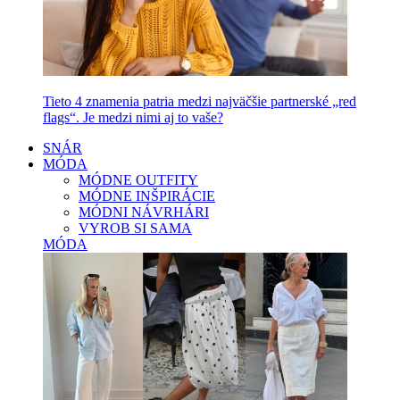
Tieto 4 znamenia patria medzi najväčšie partnerské „red
flags“. Je medzi nimi aj to vaše?
SNÁR
MÓDA
MÓDNE OUTFITY
MÓDNE INŠPIRÁCIE
MÓDNI NÁVRHÁRI
VYROB SI SAMA
MÓDA