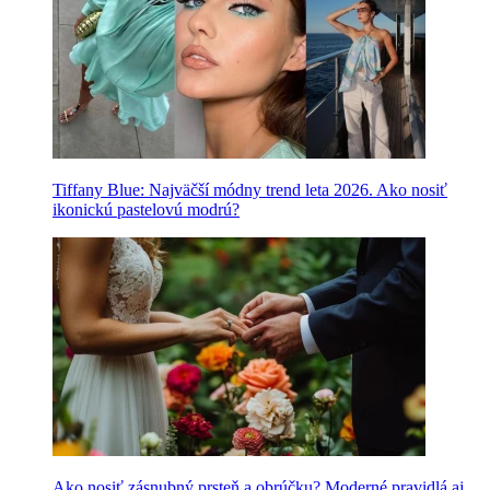
Tiffany Blue: Najväčší módny trend leta 2026. Ako nosiť
ikonickú pastelovú modrú?
Ako nosiť zásnubný prsteň a obrúčku? Moderné pravidlá aj