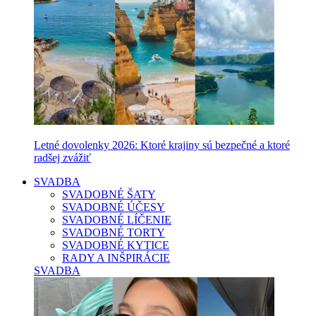
Letné dovolenky 2026: Ktoré krajiny sú bezpečné a ktoré
radšej zvážiť
SVADBA
SVADOBNÉ ŠATY
SVADOBNÉ ÚČESY
SVADOBNÉ LÍČENIE
SVADOBNÉ TORTY
SVADOBNÉ KYTICE
RADY A INŠPIRÁCIE
SVADBA