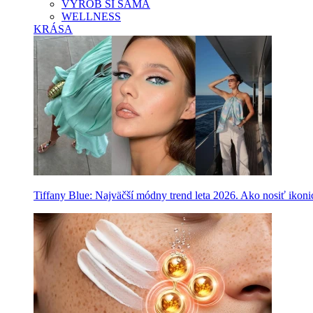
VYROB SI SAMA
WELLNESS
KRÁSA
Tiffany Blue: Najväčší módny trend leta 2026. Ako nosiť ikon