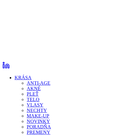
KRÁSA
ANTI-AGE
AKNÉ
PLEŤ
TELO
VLASY
NECHTY
MAKE-UP
NOVINKY
PORADŇA
PREMENY