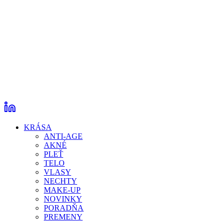
KRÁSA
ANTI-AGE
AKNÉ
PLEŤ
TELO
VLASY
NECHTY
MAKE-UP
NOVINKY
PORADŇA
PREMENY