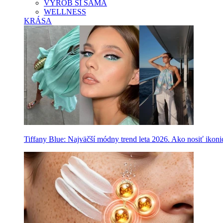
VYROB SI SAMA
WELLNESS
KRÁSA
Tiffany Blue: Najväčší módny trend leta 2026. Ako nosiť ikon