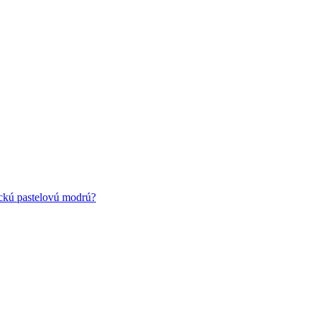
ickú pastelovú modrú?