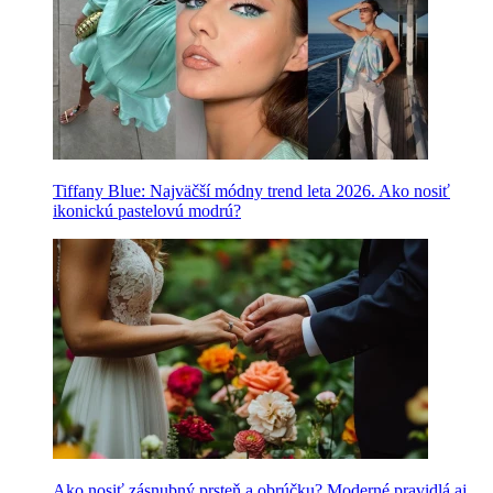
Tiffany Blue: Najväčší módny trend leta 2026. Ako nosiť
ikonickú pastelovú modrú?
Ako nosiť zásnubný prsteň a obrúčku? Moderné pravidlá aj