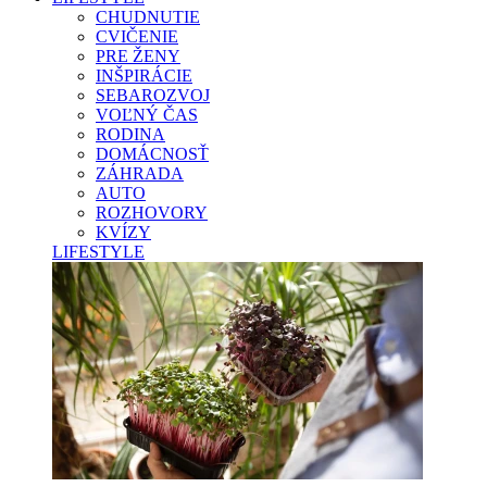
CHUDNUTIE
CVIČENIE
PRE ŽENY
INŠPIRÁCIE
SEBAROZVOJ
VOĽNÝ ČAS
RODINA
DOMÁCNOSŤ
ZÁHRADA
AUTO
ROZHOVORY
KVÍZY
LIFESTYLE