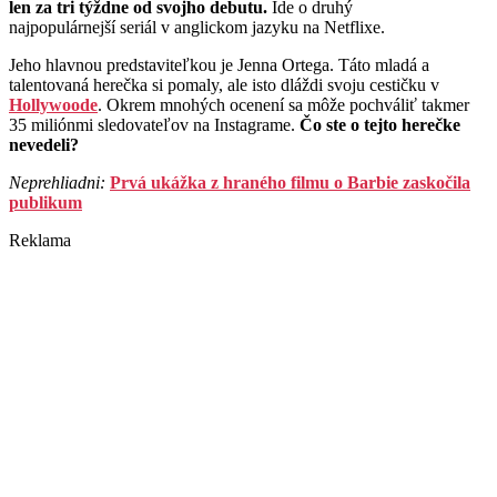
len za tri týždne od svojho debutu.
Ide o druhý
najpopulárnejší seriál v anglickom jazyku na Netflixe.
Jeho hlavnou predstaviteľkou je Jenna Ortega. Táto mladá a
talentovaná herečka si pomaly, ale isto dláždi svoju cestičku v
Hollywoode
. Okrem mnohých ocenení sa môže pochváliť takmer
35 miliónmi sledovateľov na Instagrame.
Čo ste o tejto herečke
nevedeli?
Neprehliadni:
Prvá ukážka z hraného filmu o Barbie zaskočila
publikum
Reklama