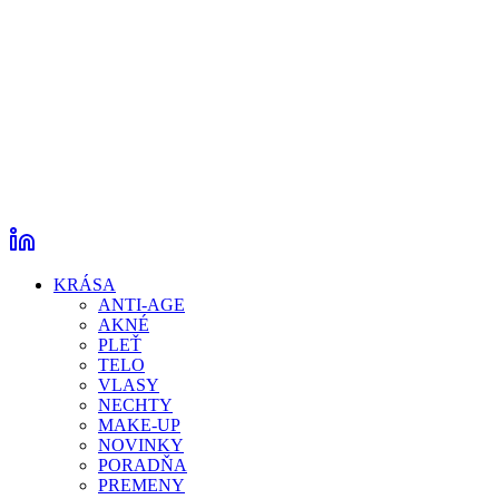
KRÁSA
ANTI-AGE
AKNÉ
PLEŤ
TELO
VLASY
NECHTY
MAKE-UP
NOVINKY
PORADŇA
PREMENY