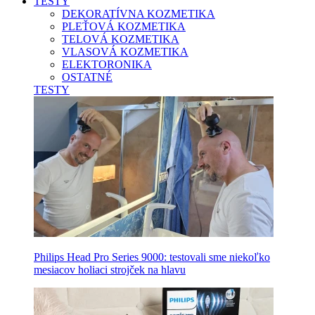
TESTY
DEKORATÍVNA KOZMETIKA
PLEŤOVÁ KOZMETIKA
TELOVÁ KOZMETIKA
VLASOVÁ KOZMETIKA
ELEKTORONIKA
OSTATNÉ
TESTY
Philips Head Pro Series 9000: testovali sme niekoľko
mesiacov holiaci strojček na hlavu