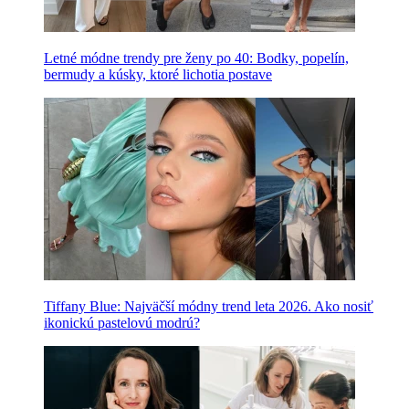
Letné módne trendy pre ženy po 40: Bodky, popelín,
bermudy a kúsky, ktoré lichotia postave
Tiffany Blue: Najväčší módny trend leta 2026. Ako nosiť
ikonickú pastelovú modrú?