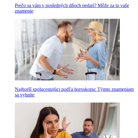
Prečo sa vám v posledných dňoch nedarí? Môže za to vaše
znamenie
Najhorší spolucestujúci podľa horoskopu: Týmto znameniam
sa vyhnite