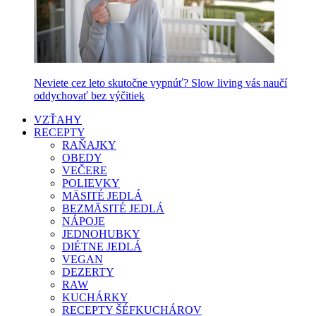
Neviete cez leto skutočne vypnúť? Slow living vás naučí
oddychovať bez výčitiek
VZŤAHY
RECEPTY
RAŇAJKY
OBEDY
VEČERE
POLIEVKY
MÄSITÉ JEDLÁ
BEZMÄSITÉ JEDLÁ
NÁPOJE
JEDNOHUBKY
DIÉTNE JEDLÁ
VEGAN
DEZERTY
RAW
KUCHÁRKY
RECEPTY ŠÉFKUCHÁROV