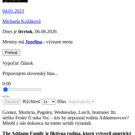
04.01.2023
Michaela Kožáková
Dnes je
štvrtok
, 06.08.2026
Meniny má
Jozefína
- význam mena
Prehrať
Vypočuť článok
Pripravujem slovenský hlas...
0:00
--:--
Rýchlosť
Hlas
Zastaviť
Gomez, Morticia, Pugsley, Wednesday, Lurch, bratranec Itt,
strýko Fester či ruka Vec – kto by nepoznal rodinu Addamsovcov?
Mnohí z nás dokonca na tomto seriáli vyrastali.
The Addams Family je fiktívna rodina, ktorú vytvoril americký