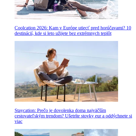
Coolcation 2026: Kam v Európe utiecť pred horúčavami? 10
destinácií, kde si leto užijete bez extrémnych teplôt
Staycation: Prečo je dovolenka doma najväčším
cestovateľským trendom? Ušetríte stovky eur a oddýchnete si
viac