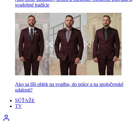
svadobné tradície
Ako sa líši oblek na svadbu, do práce a na spoločenské
udalosti?
SÚŤAŽE
TV