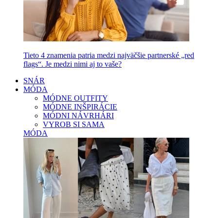
Tieto 4 znamenia patria medzi najväčšie partnerské „red
flags“. Je medzi nimi aj to vaše?
SNÁR
MÓDA
MÓDNE OUTFITY
MÓDNE INŠPIRÁCIE
MÓDNI NÁVRHÁRI
VYROB SI SAMA
MÓDA