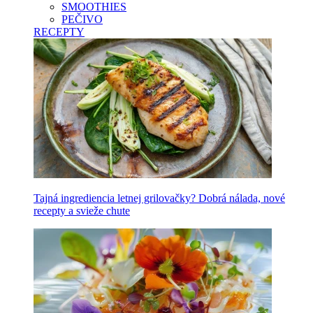
SMOOTHIES
PEČIVO
RECEPTY
Tajná ingrediencia letnej grilovačky? Dobrá nálada, nové
recepty a svieže chute