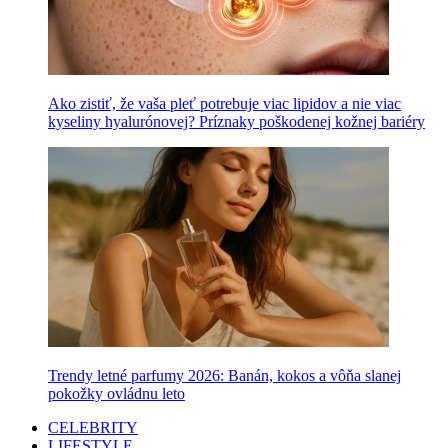
Ako zistiť, že vaša pleť potrebuje viac lipidov a nie viac
kyseliny hyalurónovej? Príznaky poškodenej kožnej bariéry
Trendy letné parfumy 2026: Banán, kokos a vôňa slanej
pokožky ovládnu leto
CELEBRITY
LIFESTYLE