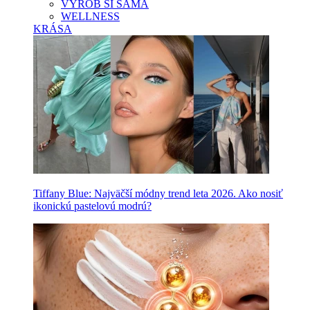
VYROB SI SAMA
WELLNESS
KRÁSA
Tiffany Blue: Najväčší módny trend leta 2026. Ako nosiť
ikonickú pastelovú modrú?