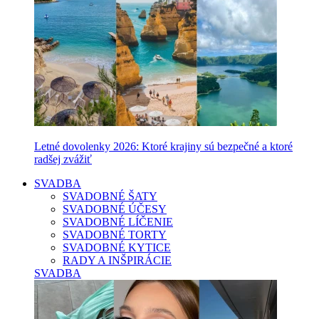
Letné dovolenky 2026: Ktoré krajiny sú bezpečné a ktoré
radšej zvážiť
SVADBA
SVADOBNÉ ŠATY
SVADOBNÉ ÚČESY
SVADOBNÉ LÍČENIE
SVADOBNÉ TORTY
SVADOBNÉ KYTICE
RADY A INŠPIRÁCIE
SVADBA