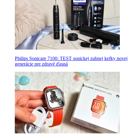
Philips Sonicare 7100: TEST sonickej zubnej kefky novej
generácie pre zdravé ďasná