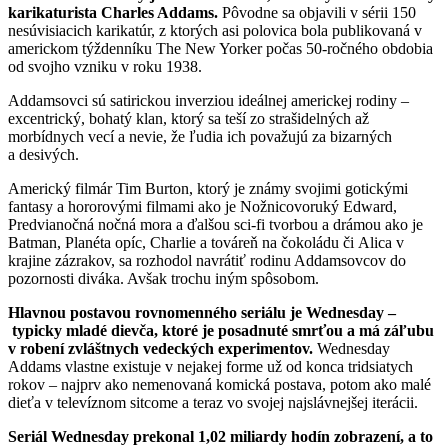
karikaturista Charles Addams.
Pôvodne sa objavili v sérii 150
nesúvisiacich karikatúr, z ktorých asi polovica bola publikovaná v
americkom týždenníku The New Yorker počas 50-ročného obdobia
od svojho vzniku v roku 1938.
Addamsovci sú satirickou inverziou ideálnej americkej rodiny –
excentrický, bohatý klan, ktorý sa teší zo strašidelných až
morbídnych vecí a nevie, že ľudia ich považujú za bizarných
a desivých.
Americký filmár Tim Burton, ktorý je známy svojimi gotickými
fantasy a hororovými filmami ako je Nožnicovoruký Edward,
Predvianočná nočná mora a ďalšou sci-fi tvorbou a drámou ako je
Batman, Planéta opíc, Charlie a továreň na čokoládu či Alica v
krajine zázrakov, sa rozhodol navrátiť rodinu Addamsovcov do
pozornosti diváka. Avšak trochu iným spôsobom.
Hlavnou postavou rovnomenného seriálu je Wednesday –
typicky mladé dievča, ktoré je posadnuté smrťou a má záľubu
v robení zvláštnych vedeckých experimentov.
Wednesday
Addams vlastne existuje v nejakej forme už od konca tridsiatych
rokov – najprv ako nemenovaná komická postava, potom ako malé
dieťa v televíznom sitcome a teraz vo svojej najslávnejšej iterácii.
Seriál Wednesday prekonal 1,02 miliardy hodín
zobrazení, a to