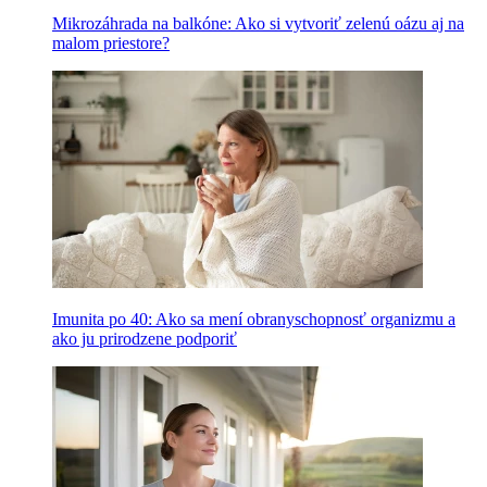
Mikrozáhrada na balkóne: Ako si vytvoriť zelenú oázu aj na
malom priestore?
Imunita po 40: Ako sa mení obranyschopnosť organizmu a
ako ju prirodzene podporiť