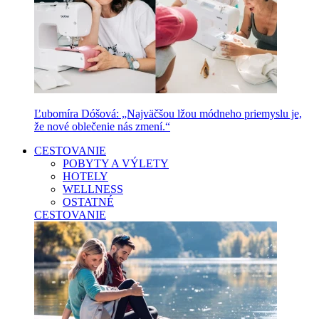
Ľubomíra Dóšová: „Najväčšou lžou módneho priemyslu je,
že nové oblečenie nás zmení.“
CESTOVANIE
POBYTY A VÝLETY
HOTELY
WELLNESS
OSTATNÉ
CESTOVANIE