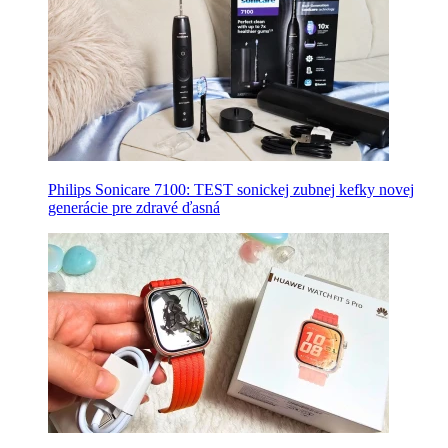
Philips Sonicare 7100: TEST sonickej zubnej kefky novej
generácie pre zdravé ďasná