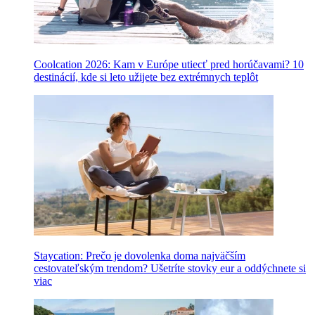
Coolcation 2026: Kam v Európe utiecť pred horúčavami? 10
destinácií, kde si leto užijete bez extrémnych teplôt
Staycation: Prečo je dovolenka doma najväčším
cestovateľským trendom? Ušetríte stovky eur a oddýchnete si
viac