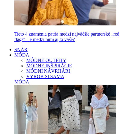
Tieto 4 znamenia patria medzi najväčšie partnerské „red
flags“. Je medzi nimi aj to vaše?
SNÁR
MÓDA
MÓDNE OUTFITY
MÓDNE INŠPIRÁCIE
MÓDNI NÁVRHÁRI
VYROB SI SAMA
MÓDA