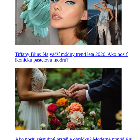
Tiffany Blue: Najväčší módny trend leta 2026. Ako nosiť
ikonickú pastelovú modrú?
Ako nosiť zásnubný prsteň a obrúčku? Moderné pravidlá aj