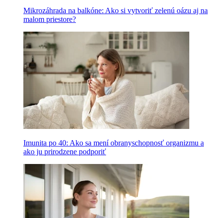
Mikrozáhrada na balkóne: Ako si vytvoriť zelenú oázu aj na
malom priestore?
Imunita po 40: Ako sa mení obranyschopnosť organizmu a
ako ju prirodzene podporiť