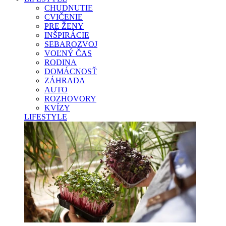
CHUDNUTIE
CVIČENIE
PRE ŽENY
INŠPIRÁCIE
SEBAROZVOJ
VOĽNÝ ČAS
RODINA
DOMÁCNOSŤ
ZÁHRADA
AUTO
ROZHOVORY
KVÍZY
LIFESTYLE