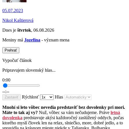
05.07.2023
Nikol Kaštierová
Dnes je
štvrtok
, 06.08.2026
Meniny má
Jozefína
- význam mena
Prehrať
Vypočuť článok
Pripravujem slovenský hlas...
0:00
--:--
Rýchlosť
Hlas
Zastaviť
Mnohí si leto vôbec nevedia predstaviť bez dovolenky pri mori.
Máte to tak aj vy?
Nuž, vôbec sa vám nečudujeme. Práve
letná
dovolenka
predstavuje akýsi každoročný zaslúžený oddych, počas
ktorého myslí človek len na relax, slniečko, more, dobré jedlo, a to
spravidla na krásnom mieste niekde v Taliansku, Bulharsku,