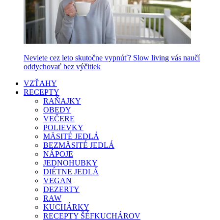
Neviete cez leto skutočne vypnúť? Slow living vás naučí
oddychovať bez výčitiek
VZŤAHY
RECEPTY
RAŇAJKY
OBEDY
VEČERE
POLIEVKY
MÄSITÉ JEDLÁ
BEZMÄSITÉ JEDLÁ
NÁPOJE
JEDNOHUBKY
DIÉTNE JEDLÁ
VEGAN
DEZERTY
RAW
KUCHÁRKY
RECEPTY ŠÉFKUCHÁROV