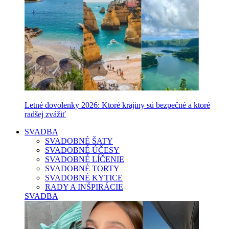
Letné dovolenky 2026: Ktoré krajiny sú bezpečné a ktoré
radšej zvážiť
SVADBA
SVADOBNÉ ŠATY
SVADOBNÉ ÚČESY
SVADOBNÉ LÍČENIE
SVADOBNÉ TORTY
SVADOBNÉ KYTICE
RADY A INŠPIRÁCIE
SVADBA