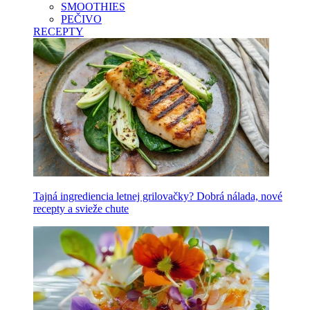
SMOOTHIES
PEČIVO
RECEPTY
Tajná ingrediencia letnej grilovačky? Dobrá nálada, nové
recepty a svieže chute