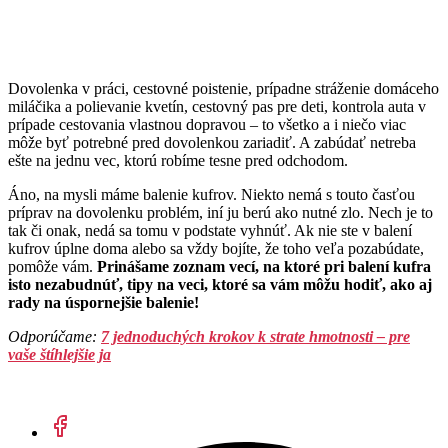
Dovolenka v práci, cestovné poistenie, prípadne stráženie domáceho
miláčika a polievanie kvetín, cestovný pas pre deti, kontrola auta v
prípade cestovania vlastnou dopravou – to všetko a i niečo viac
môže byť potrebné pred dovolenkou zariadiť. A zabúdať netreba
ešte na jednu vec, ktorú robíme tesne pred odchodom.
Áno, na mysli máme balenie kufrov. Niekto nemá s touto časťou
príprav na dovolenku problém, iní ju berú ako nutné zlo. Nech je to
tak či onak, nedá sa tomu v podstate vyhnúť. Ak nie ste v balení
kufrov úplne doma alebo sa vždy bojíte, že toho veľa pozabúdate,
pomôže vám.
Prinášame zoznam vecí, na ktoré pri balení kufra
isto nezabudnúť, tipy na veci, ktoré sa vám môžu hodiť, ako aj
rady na úspornejšie balenie!
Odporúčame:
7 jednoduchých krokov k strate hmotnosti – pre
vaše štíhlejšie ja