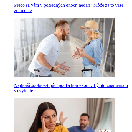
Prečo sa vám v posledných dňoch nedarí? Môže za to vaše
znamenie
Najhorší spolucestujúci podľa horoskopu: Týmto znameniam
sa vyhnite