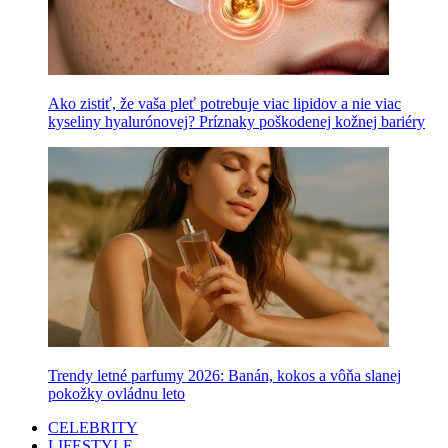
Ako zistiť, že vaša pleť potrebuje viac lipidov a nie viac
kyseliny hyalurónovej? Príznaky poškodenej kožnej bariéry
Trendy letné parfumy 2026: Banán, kokos a vôňa slanej
pokožky ovládnu leto
CELEBRITY
LIFESTYLE