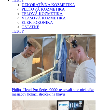
TESTY
DEKORATÍVNA KOZMETIKA
PLEŤOVÁ KOZMETIKA
TELOVÁ KOZMETIKA
VLASOVÁ KOZMETIKA
ELEKTORONIKA
OSTATNÉ
TESTY
Philips Head Pro Series 9000: testovali sme niekoľko
mesiacov holiaci strojček na hlavu