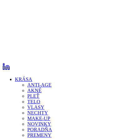
KRÁSA
ANTI-AGE
AKNÉ
PLEŤ
TELO
VLASY
NECHTY
MAKE-UP
NOVINKY
PORADŇA
PREMENY