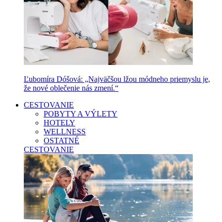
Ľubomíra Dóšová: „Najväčšou lžou módneho priemyslu je,
že nové oblečenie nás zmení.“
CESTOVANIE
POBYTY A VÝLETY
HOTELY
WELLNESS
OSTATNÉ
CESTOVANIE