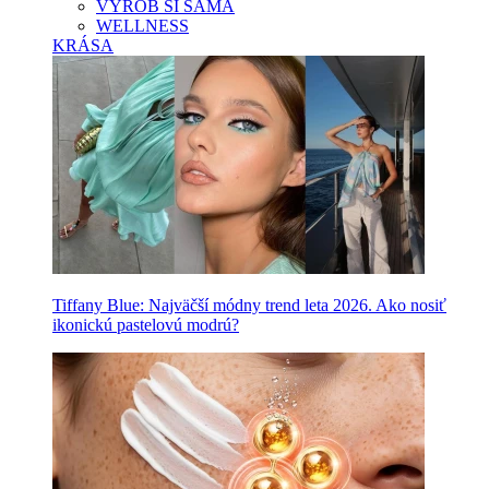
VYROB SI SAMA
WELLNESS
KRÁSA
Tiffany Blue: Najväčší módny trend leta 2026. Ako nosiť
ikonickú pastelovú modrú?