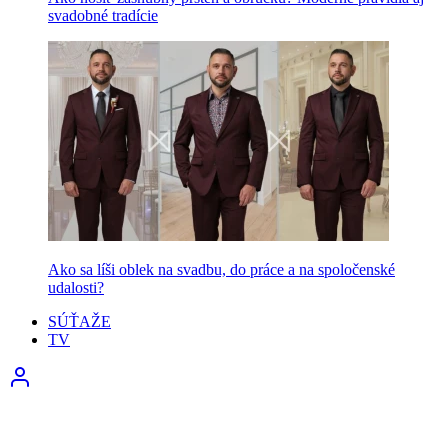
svadobné tradície
Ako sa líši oblek na svadbu, do práce a na spoločenské
udalosti?
SÚŤAŽE
TV