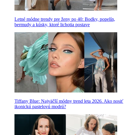
Letné módne trendy pre ženy po 40: Bodky, popelín,
bermudy a kúsky, ktoré lichotia postave
Tiffany Blue: Najväčší módny trend leta 2026. Ako nosiť
ikonickú pastelovú modrú?