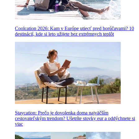
Coolcation 2026: Kam v Európe utiecť pred horúčavami? 10
destinácií, kde si leto užijete bez extrémnych teplôt
Staycation: Prečo je dovolenka doma najväčším
cestovateľským trendom? Ušetríte stovky eur a oddýchnete si
viac