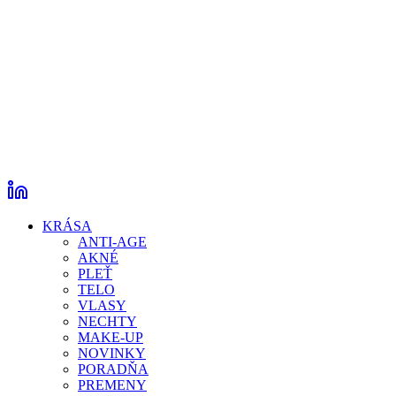
KRÁSA
ANTI-AGE
AKNÉ
PLEŤ
TELO
VLASY
NECHTY
MAKE-UP
NOVINKY
PORADŇA
PREMENY