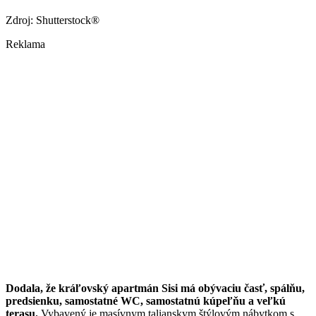
Zdroj: Shutterstock®
Reklama
Dodala, že kráľovský apartmán Sisi má obývaciu časť, spálňu,
predsienku, samostatné WC, samostatnú kúpeľňu a veľkú
terasu.
Vybavený je masívnym talianskym štýlovým nábytkom s