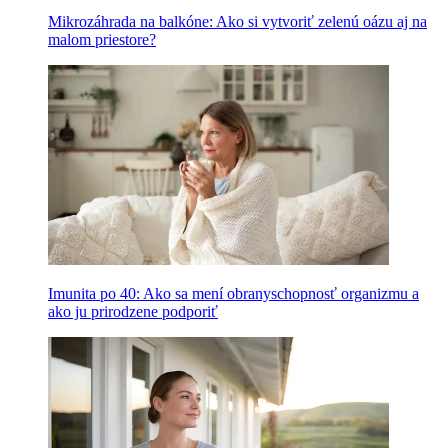
Mikrozáhrada na balkóne: Ako si vytvoriť zelenú oázu aj na
malom priestore?
Imunita po 40: Ako sa mení obranyschopnosť organizmu a
ako ju prirodzene podporiť