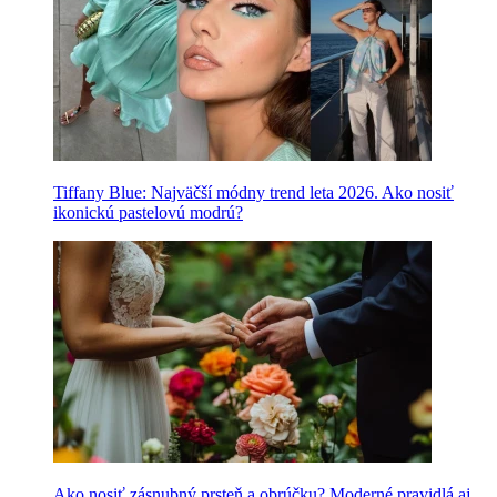
Tiffany Blue: Najväčší módny trend leta 2026. Ako nosiť
ikonickú pastelovú modrú?
Ako nosiť zásnubný prsteň a obrúčku? Moderné pravidlá aj