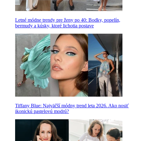
Letné módne trendy pre ženy po 40: Bodky, popelín,
bermudy a kúsky, ktoré lichotia postave
Tiffany Blue: Najväčší módny trend leta 2026. Ako nosiť
ikonickú pastelovú modrú?