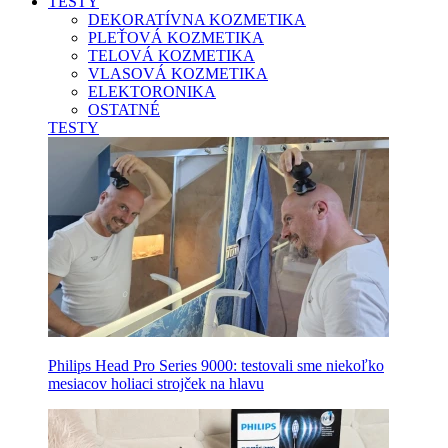
TESTY
DEKORATÍVNA KOZMETIKA
PLEŤOVÁ KOZMETIKA
TELOVÁ KOZMETIKA
VLASOVÁ KOZMETIKA
ELEKTORONIKA
OSTATNÉ
TESTY
Philips Head Pro Series 9000: testovali sme niekoľko
mesiacov holiaci strojček na hlavu