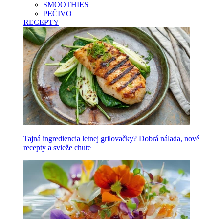
SMOOTHIES
PEČIVO
RECEPTY
Tajná ingrediencia letnej grilovačky? Dobrá nálada, nové
recepty a svieže chute