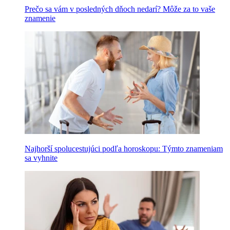
Prečo sa vám v posledných dňoch nedarí? Môže za to vaše
znamenie
Najhorší spolucestujúci podľa horoskopu: Týmto znameniam
sa vyhnite