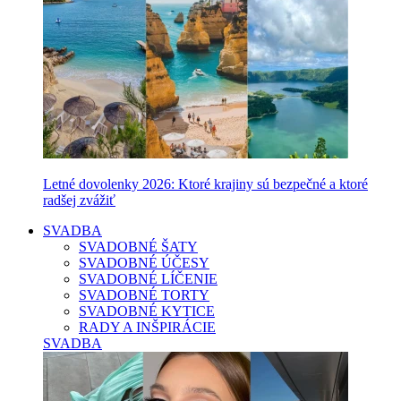
Letné dovolenky 2026: Ktoré krajiny sú bezpečné a ktoré
radšej zvážiť
SVADBA
SVADOBNÉ ŠATY
SVADOBNÉ ÚČESY
SVADOBNÉ LÍČENIE
SVADOBNÉ TORTY
SVADOBNÉ KYTICE
RADY A INŠPIRÁCIE
SVADBA