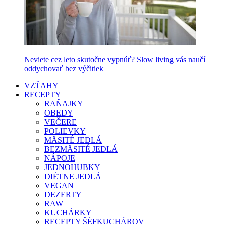
Neviete cez leto skutočne vypnúť? Slow living vás naučí
oddychovať bez výčitiek
VZŤAHY
RECEPTY
RAŇAJKY
OBEDY
VEČERE
POLIEVKY
MÄSITÉ JEDLÁ
BEZMÄSITÉ JEDLÁ
NÁPOJE
JEDNOHUBKY
DIÉTNE JEDLÁ
VEGAN
DEZERTY
RAW
KUCHÁRKY
RECEPTY ŠÉFKUCHÁROV