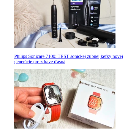
Philips Sonicare 7100: TEST sonickej zubnej kefky novej
generácie pre zdravé ďasná