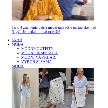
Tieto 4 znamenia patria medzi najväčšie partnerské „red
flags“. Je medzi nimi aj to vaše?
SNÁR
MÓDA
MÓDNE OUTFITY
MÓDNE INŠPIRÁCIE
MÓDNI NÁVRHÁRI
VYROB SI SAMA
MÓDA