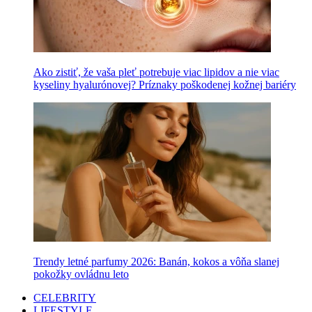
Ako zistiť, že vaša pleť potrebuje viac lipidov a nie viac
kyseliny hyalurónovej? Príznaky poškodenej kožnej bariéry
Trendy letné parfumy 2026: Banán, kokos a vôňa slanej
pokožky ovládnu leto
CELEBRITY
LIFESTYLE