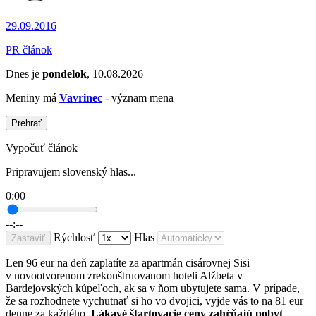
29.09.2016
PR článok
Dnes je
pondelok
, 10.08.2026
Meniny má
Vavrinec
- význam mena
Prehrať
Vypočuť článok
Pripravujem slovenský hlas...
0:00
--:--
Rýchlosť
Hlas
Zastaviť
Len 96 eur na deň zaplatíte za apartmán cisárovnej Sisi
v novootvorenom zrekonštruovanom hoteli Alžbeta v
Bardejovských kúpeľoch, ak sa v ňom ubytujete sama. V prípade,
že sa rozhodnete vychutnať si ho vo dvojici, vyjde vás to na 81 eur
denne za každého.
Lákavé štartovacie ceny zahŕňajú pobyt