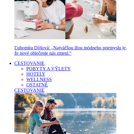
Ľubomíra Dóšová: „Najväčšou lžou módneho priemyslu je,
že nové oblečenie nás zmení.“
CESTOVANIE
POBYTY A VÝLETY
HOTELY
WELLNESS
OSTATNÉ
CESTOVANIE