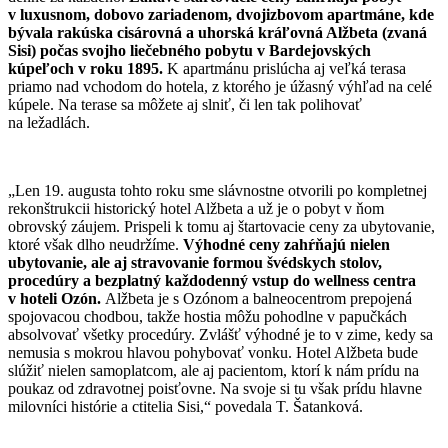
v luxusnom, dobovo zariadenom, dvojizbovom apartmáne, kde
bývala rakúska cisárovná a uhorská kráľovná Alžbeta (zvaná
Sisi) počas svojho liečebného pobytu v Bardejovských
kúpeľoch v roku 1895.
K apartmánu prislúcha aj veľká terasa
priamo nad vchodom do hotela, z ktorého je úžasný výhľad na celé
kúpele. Na terase sa môžete aj slniť, či len tak polihovať
na ležadlách.
„Len 19. augusta tohto roku sme slávnostne otvorili po kompletnej
rekonštrukcii historický hotel Alžbeta a už je o pobyt v ňom
obrovský záujem. Prispeli k tomu aj štartovacie ceny za ubytovanie,
ktoré však dlho neudržíme.
Výhodné ceny zahŕňajú nielen
ubytovanie, ale aj stravovanie formou švédskych stolov,
procedúry a bezplatný každodenný vstup do wellness centra
v hoteli Ozón.
Alžbeta je s Ozónom a balneocentrom prepojená
spojovacou chodbou, takže hostia môžu pohodlne v papučkách
absolvovať všetky procedúry. Zvlášť výhodné je to v zime, kedy sa
nemusia s mokrou hlavou pohybovať vonku. Hotel Alžbeta bude
slúžiť nielen samoplatcom, ale aj pacientom, ktorí k nám prídu na
poukaz od zdravotnej poisťovne. Na svoje si tu však prídu hlavne
milovníci histórie a ctitelia Sisi,“ povedala T. Šatanková.