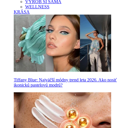
VYROB SI SAMA
WELLNESS
KRÁSA
Tiffany Blue: Najväčší módny trend leta 2026. Ako nosiť
ikonickú pastelovú modrú?