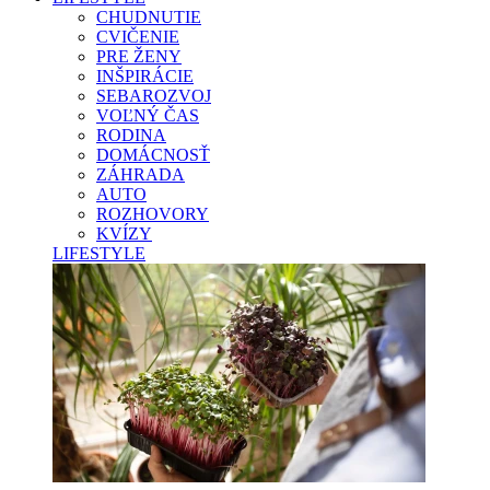
CHUDNUTIE
CVIČENIE
PRE ŽENY
INŠPIRÁCIE
SEBAROZVOJ
VOĽNÝ ČAS
RODINA
DOMÁCNOSŤ
ZÁHRADA
AUTO
ROZHOVORY
KVÍZY
LIFESTYLE