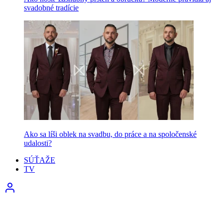
svadobné tradície
Ako sa líši oblek na svadbu, do práce a na spoločenské
udalosti?
SÚŤAŽE
TV