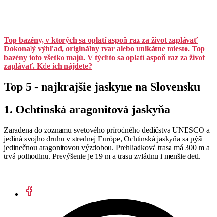
Top bazény, v ktorých sa oplatí aspoň raz za život zaplávať
Dokonalý výhľad, originálny tvar alebo unikátne miesto. Top
bazény toto všetko majú. V týchto sa oplatí aspoň raz za život
zaplávať. Kde ich nájdete?
Top 5 - najkrajšie jaskyne na Slovensku
1. Ochtinská aragonitová jaskyňa
Zaradená do zoznamu svetového prírodného dedičstva UNESCO a
jediná svojho druhu v strednej Európe, Ochtinská jaskyňa sa pýši
jedinečnou aragonitovou výzdobou. Prehliadková trasa má 300 m a
trvá polhodinu. Prevýšenie je 19 m a trasu zvládnu i menšie deti.