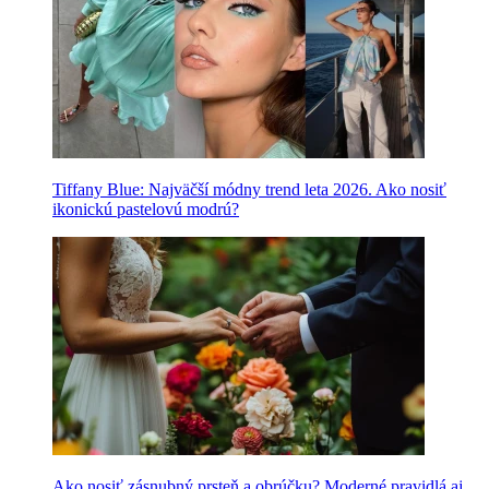
Tiffany Blue: Najväčší módny trend leta 2026. Ako nosiť
ikonickú pastelovú modrú?
Ako nosiť zásnubný prsteň a obrúčku? Moderné pravidlá aj