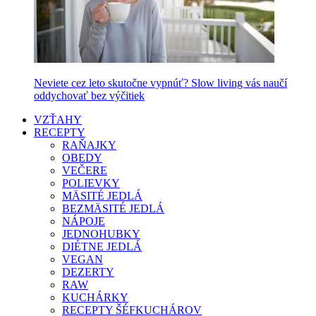
Neviete cez leto skutočne vypnúť? Slow living vás naučí
oddychovať bez výčitiek
VZŤAHY
RECEPTY
RAŇAJKY
OBEDY
VEČERE
POLIEVKY
MÄSITÉ JEDLÁ
BEZMÄSITÉ JEDLÁ
NÁPOJE
JEDNOHUBKY
DIÉTNE JEDLÁ
VEGAN
DEZERTY
RAW
KUCHÁRKY
RECEPTY ŠÉFKUCHÁROV