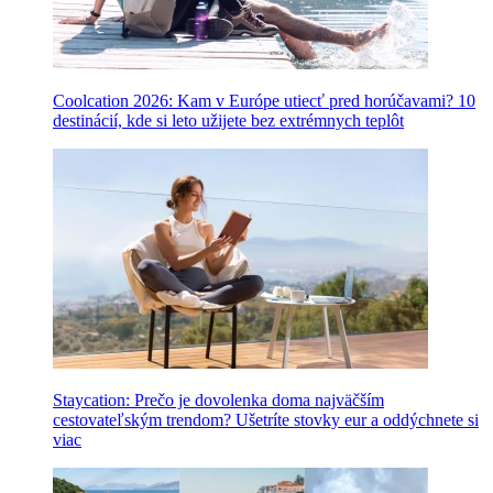
Coolcation 2026: Kam v Európe utiecť pred horúčavami? 10
destinácií, kde si leto užijete bez extrémnych teplôt
Staycation: Prečo je dovolenka doma najväčším
cestovateľským trendom? Ušetríte stovky eur a oddýchnete si
viac