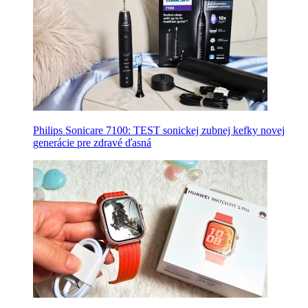
Philips Sonicare 7100: TEST sonickej zubnej kefky novej
generácie pre zdravé ďasná