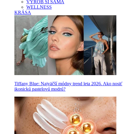
VYROB SI SAMA
WELLNESS
KRÁSA
Tiffany Blue: Najväčší módny trend leta 2026. Ako nosiť
ikonickú pastelovú modrú?