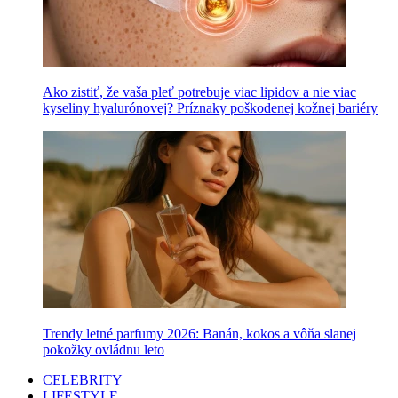
Ako zistiť, že vaša pleť potrebuje viac lipidov a nie viac
kyseliny hyalurónovej? Príznaky poškodenej kožnej bariéry
Trendy letné parfumy 2026: Banán, kokos a vôňa slanej
pokožky ovládnu leto
CELEBRITY
LIFESTYLE