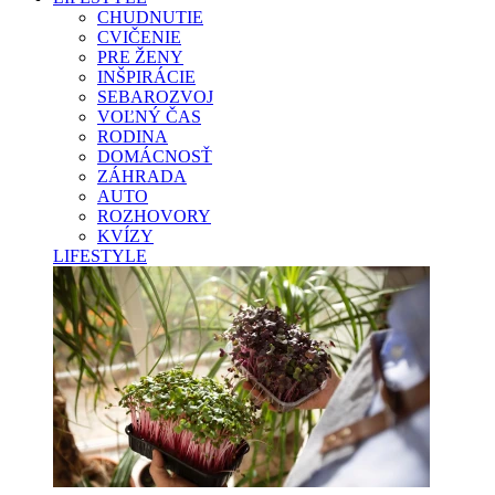
CHUDNUTIE
CVIČENIE
PRE ŽENY
INŠPIRÁCIE
SEBAROZVOJ
VOĽNÝ ČAS
RODINA
DOMÁCNOSŤ
ZÁHRADA
AUTO
ROZHOVORY
KVÍZY
LIFESTYLE