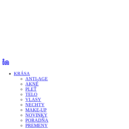
KRÁSA
ANTI-AGE
AKNÉ
PLEŤ
TELO
VLASY
NECHTY
MAKE-UP
NOVINKY
PORADŇA
PREMENY