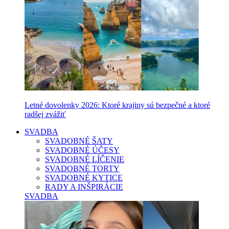
Letné dovolenky 2026: Ktoré krajiny sú bezpečné a ktoré
radšej zvážiť
SVADBA
SVADOBNÉ ŠATY
SVADOBNÉ ÚČESY
SVADOBNÉ LÍČENIE
SVADOBNÉ TORTY
SVADOBNÉ KYTICE
RADY A INŠPIRÁCIE
SVADBA