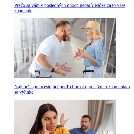
Prečo sa vám v posledných dňoch nedarí? Môže za to vaše
znamenie
Najhorší spolucestujúci podľa horoskopu: Týmto znameniam
sa vyhnite