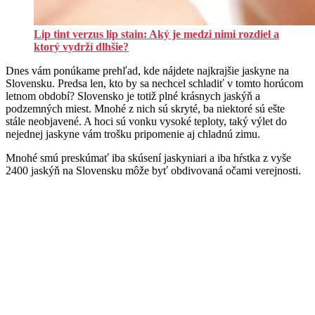
Lip tint verzus lip stain: Aký je medzi nimi rozdiel a
ktorý vydrží dlhšie?
Dnes vám ponúkame prehľad, kde nájdete najkrajšie jaskyne na
Slovensku. Predsa len, kto by sa nechcel schladiť v tomto horúcom
letnom období? Slovensko je totiž plné krásnych jaskýň a
podzemných miest. Mnohé z nich sú skryté, ba niektoré sú ešte
stále neobjavené. A hoci sú vonku vysoké teploty, taký výlet do
nejednej jaskyne vám trošku pripomenie aj chladnú zimu.
Mnohé smú preskúmať iba skúsení jaskyniari a iba hŕstka z vyše
2400 jaskýň na Slovensku môže byť obdivovaná očami verejnosti.