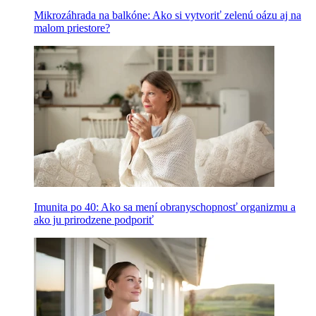
Mikrozáhrada na balkóne: Ako si vytvoriť zelenú oázu aj na
malom priestore?
Imunita po 40: Ako sa mení obranyschopnosť organizmu a
ako ju prirodzene podporiť