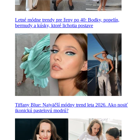
Letné módne trendy pre ženy po 40: Bodky, popelín,
bermudy a kúsky, ktoré lichotia postave
Tiffany Blue: Najväčší módny trend leta 2026. Ako nosiť
ikonickú pastelovú modrú?