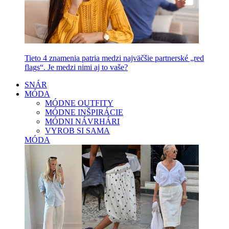
Tieto 4 znamenia patria medzi najväčšie partnerské „red
flags“. Je medzi nimi aj to vaše?
SNÁR
MÓDA
MÓDNE OUTFITY
MÓDNE INŠPIRÁCIE
MÓDNI NÁVRHÁRI
VYROB SI SAMA
MÓDA