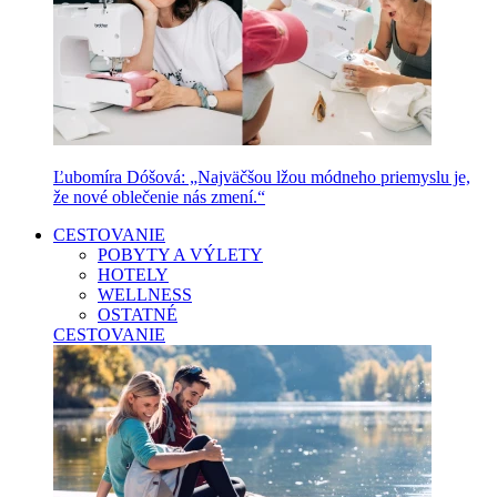
Ľubomíra Dóšová: „Najväčšou lžou módneho priemyslu je,
že nové oblečenie nás zmení.“
CESTOVANIE
POBYTY A VÝLETY
HOTELY
WELLNESS
OSTATNÉ
CESTOVANIE