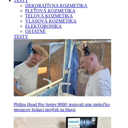
TESTY
DEKORATÍVNA KOZMETIKA
PLEŤOVÁ KOZMETIKA
TELOVÁ KOZMETIKA
VLASOVÁ KOZMETIKA
ELEKTORONIKA
OSTATNÉ
TESTY
Philips Head Pro Series 9000: testovali sme niekoľko
mesiacov holiaci strojček na hlavu