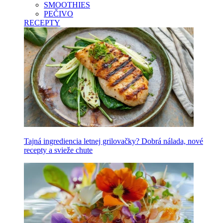
SMOOTHIES
PEČIVO
RECEPTY
Tajná ingrediencia letnej grilovačky? Dobrá nálada, nové
recepty a svieže chute