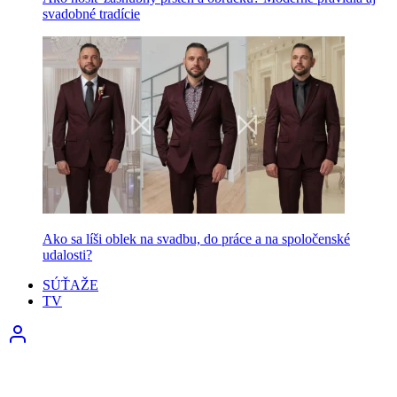
svadobné tradície
Ako sa líši oblek na svadbu, do práce a na spoločenské
udalosti?
SÚŤAŽE
TV