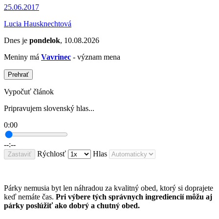
25.06.2017
Lucia Hausknechtová
Dnes je
pondelok
, 10.08.2026
Meniny má
Vavrinec
- význam mena
Prehrať
Vypočuť článok
Pripravujem slovenský hlas...
0:00
--:--
Rýchlosť
Hlas
Zastaviť
Párky nemusia byt len náhradou za kvalitný obed, ktorý si doprajete
keď nemáte čas.
Pri výbere tých správnych ingrediencií môžu aj
párky poslúžiť ako dobrý a chutný obed.