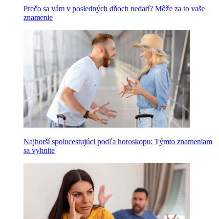
Prečo sa vám v posledných dňoch nedarí? Môže za to vaše
znamenie
Najhorší spolucestujúci podľa horoskopu: Týmto znameniam
sa vyhnite