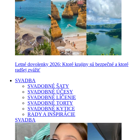
Letné dovolenky 2026: Ktoré krajiny sú bezpečné a ktoré
radšej zvážiť
SVADBA
SVADOBNÉ ŠATY
SVADOBNÉ ÚČESY
SVADOBNÉ LÍČENIE
SVADOBNÉ TORTY
SVADOBNÉ KYTICE
RADY A INŠPIRÁCIE
SVADBA