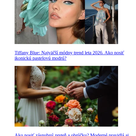
Tiffany Blue: Najväčší módny trend leta 2026. Ako nosiť
ikonickú pastelovú modrú?
Ako nosiť zásnubný prsteň a obrúčku? Moderné pravidlá aj