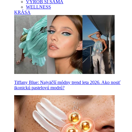
VYROB SI SAMA
WELLNESS
KRÁSA
Tiffany Blue: Najväčší módny trend leta 2026. Ako nosiť
ikonickú pastelovú modrú?