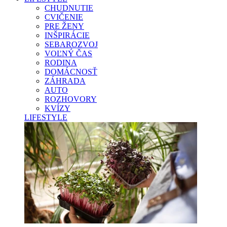
CHUDNUTIE
CVIČENIE
PRE ŽENY
INŠPIRÁCIE
SEBAROZVOJ
VOĽNÝ ČAS
RODINA
DOMÁCNOSŤ
ZÁHRADA
AUTO
ROZHOVORY
KVÍZY
LIFESTYLE