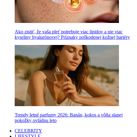
Ako zistiť, že vaša pleť potrebuje viac lipidov a nie viac
kyseliny hyalurónovej? Príznaky poškodenej kožnej bariéry
Trendy letné parfumy 2026: Banán, kokos a vôňa slanej
pokožky ovládnu leto
CELEBRITY
LIFESTYLE