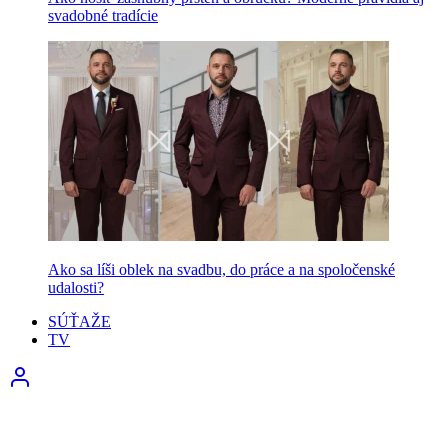
svadobné tradície
Ako sa líši oblek na svadbu, do práce a na spoločenské
udalosti?
SÚŤAŽE
TV