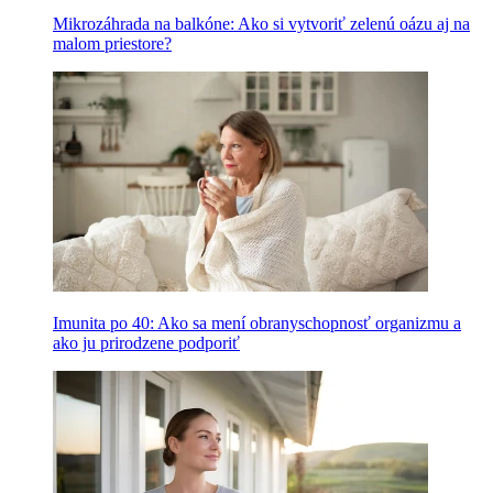
Mikrozáhrada na balkóne: Ako si vytvoriť zelenú oázu aj na
malom priestore?
Imunita po 40: Ako sa mení obranyschopnosť organizmu a
ako ju prirodzene podporiť