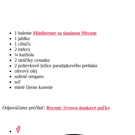
1 balenie
Miniberner so slaninou Mecom
1 jablko
1 cibuľa
2 mrkvy
¼ karfiolu
2 strúčiky cesnaku
2 polievkové lyžice paradajkového pretlaku
olivový olej
sušené oregano
soľ
mleté čierne korenie
Odporúčame prečítať:
Recept: Syrovo-šunkové guľky