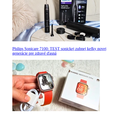
Philips Sonicare 7100: TEST sonickej zubnej kefky novej
generácie pre zdravé ďasná