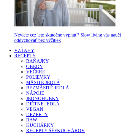
Neviete cez leto skutočne vypnúť? Slow living vás naučí
oddychovať bez výčitiek
VZŤAHY
RECEPTY
RAŇAJKY
OBEDY
VEČERE
POLIEVKY
MÄSITÉ JEDLÁ
BEZMÄSITÉ JEDLÁ
NÁPOJE
JEDNOHUBKY
DIÉTNE JEDLÁ
VEGAN
DEZERTY
RAW
KUCHÁRKY
RECEPTY ŠÉFKUCHÁROV