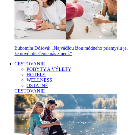
Ľubomíra Dóšová: „Najväčšou lžou módneho priemyslu je,
že nové oblečenie nás zmení.“
CESTOVANIE
POBYTY A VÝLETY
HOTELY
WELLNESS
OSTATNÉ
CESTOVANIE