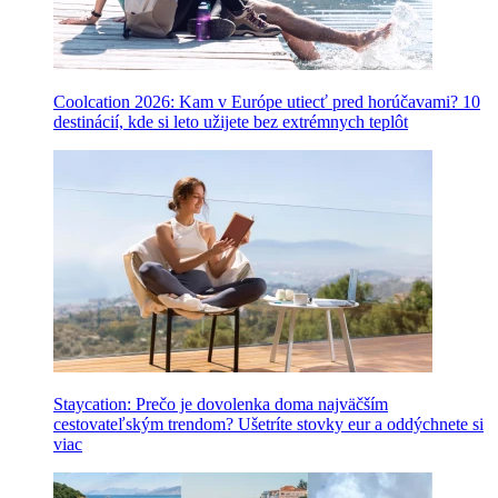
Coolcation 2026: Kam v Európe utiecť pred horúčavami? 10
destinácií, kde si leto užijete bez extrémnych teplôt
Staycation: Prečo je dovolenka doma najväčším
cestovateľským trendom? Ušetríte stovky eur a oddýchnete si
viac