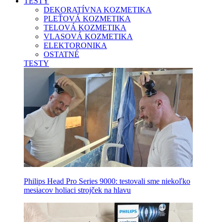
TESTY
DEKORATÍVNA KOZMETIKA
PLEŤOVÁ KOZMETIKA
TELOVÁ KOZMETIKA
VLASOVÁ KOZMETIKA
ELEKTORONIKA
OSTATNÉ
TESTY
Philips Head Pro Series 9000: testovali sme niekoľko
mesiacov holiaci strojček na hlavu