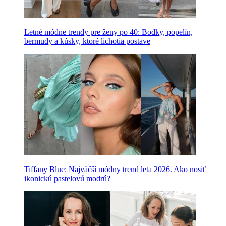
Letné módne trendy pre ženy po 40: Bodky, popelín,
bermudy a kúsky, ktoré lichotia postave
Tiffany Blue: Najväčší módny trend leta 2026. Ako nosiť
ikonickú pastelovú modrú?