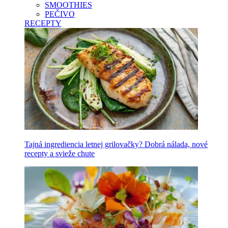
SMOOTHIES
PEČIVO
RECEPTY
Tajná ingrediencia letnej grilovačky? Dobrá nálada, nové
recepty a svieže chute