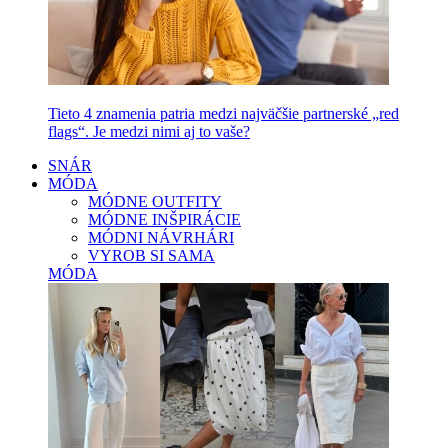
Tieto 4 znamenia patria medzi najväčšie partnerské „red
flags“. Je medzi nimi aj to vaše?
SNÁR
MÓDA
MÓDNE OUTFITY
MÓDNE INŠPIRÁCIE
MÓDNI NÁVRHÁRI
VYROB SI SAMA
MÓDA