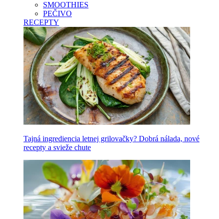
SMOOTHIES
PEČIVO
RECEPTY
Tajná ingrediencia letnej grilovačky? Dobrá nálada, nové
recepty a svieže chute