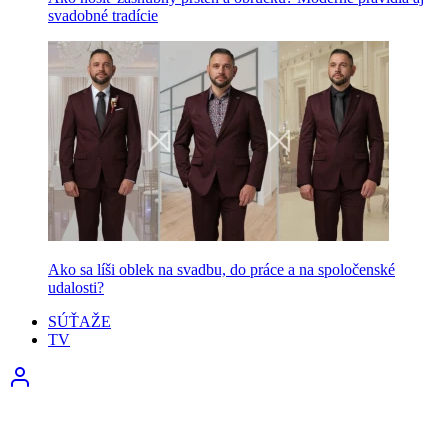
svadobné tradície
Ako sa líši oblek na svadbu, do práce a na spoločenské
udalosti?
SÚŤAŽE
TV