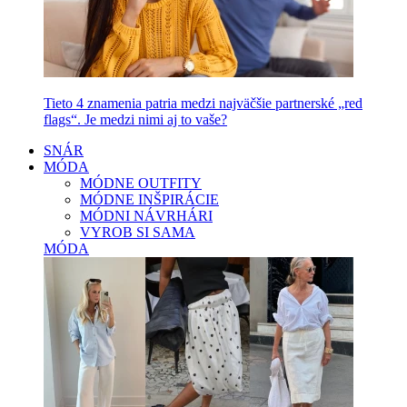
Tieto 4 znamenia patria medzi najväčšie partnerské „red
flags“. Je medzi nimi aj to vaše?
SNÁR
MÓDA
MÓDNE OUTFITY
MÓDNE INŠPIRÁCIE
MÓDNI NÁVRHÁRI
VYROB SI SAMA
MÓDA