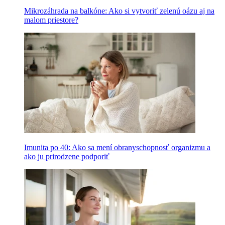
Mikrozáhrada na balkóne: Ako si vytvoriť zelenú oázu aj na
malom priestore?
Imunita po 40: Ako sa mení obranyschopnosť organizmu a
ako ju prirodzene podporiť