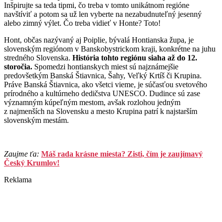
Inšpirujte sa teda tipmi, čo treba v tomto unikátnom regióne
navštíviť a potom sa už len vyberte na nezabudnuteľný jesenný
alebo zimný výlet. Čo treba vidieť v Honte? Toto!
Hont, občas nazývaný aj Poiplie, bývalá Hontianska župa, je
slovenským regiónom v Banskobystrickom kraji, konkrétne na juhu
stredného Slovenska.
História tohto regiónu siaha až do 12.
storočia.
Spomedzi hontianskych miest sú najznámejšie
predovšetkým Banská Štiavnica, Šahy, Veľký Krtíš či Krupina.
Práve Banská Štiavnica, ako všetci vieme, je súčasťou svetového
prírodného a kultúrneho dedičstva UNESCO. Dudince sú zase
významným kúpeľným mestom, avšak rozlohou jedným
z najmenších na Slovensku a mesto Krupina patrí k najstarším
slovenským mestám.
Zaujme ťa:
Máš rada krásne miesta? Zisti, čím je zaujímavý
Český Krumlov!
Reklama