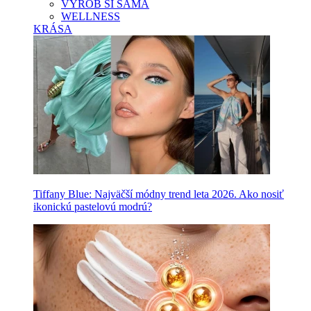
VYROB SI SAMA
WELLNESS
KRÁSA
Tiffany Blue: Najväčší módny trend leta 2026. Ako nosiť
ikonickú pastelovú modrú?