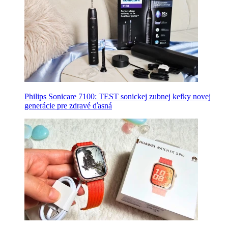
Philips Sonicare 7100: TEST sonickej zubnej kefky novej
generácie pre zdravé ďasná