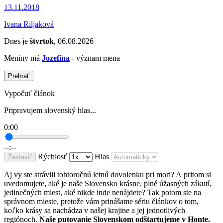
13.11.2018
Ivana Riljaková
Dnes je
štvrtok
, 06.08.2026
Meniny má
Jozefína
- význam mena
Prehrať
Vypočuť článok
Pripravujem slovenský hlas...
0:00
--:--
Rýchlosť
Hlas
Zastaviť
Aj vy ste strávili tohtoročnú letnú dovolenku pri mori? A pritom si
uvedomujete, aké je naše Slovensko krásne, plné úžasných zákutí,
jedinečných miest, aké nikde inde nenájdete? Tak potom ste na
správnom mieste, pretože vám prinášame sériu článkov o tom,
koľko krásy sa nachádza v našej krajine a jej jednotlivých
regiónoch.
Naše putovanie Slovenskom odštartujeme v Honte.