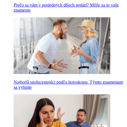
Prečo sa vám v posledných dňoch nedarí? Môže za to vaše
znamenie
Najhorší spolucestujúci podľa horoskopu: Týmto znameniam
sa vyhnite