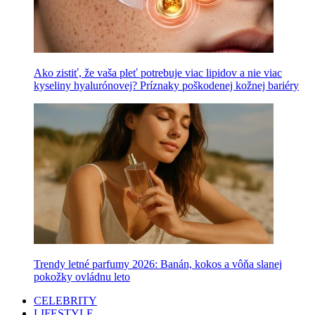
Ako zistiť, že vaša pleť potrebuje viac lipidov a nie viac
kyseliny hyalurónovej? Príznaky poškodenej kožnej bariéry
Trendy letné parfumy 2026: Banán, kokos a vôňa slanej
pokožky ovládnu leto
CELEBRITY
LIFESTYLE