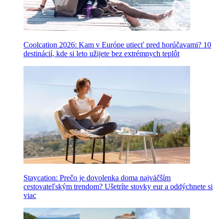
Coolcation 2026: Kam v Európe utiecť pred horúčavami? 10
destinácií, kde si leto užijete bez extrémnych teplôt
Staycation: Prečo je dovolenka doma najväčším
cestovateľským trendom? Ušetríte stovky eur a oddýchnete si
viac