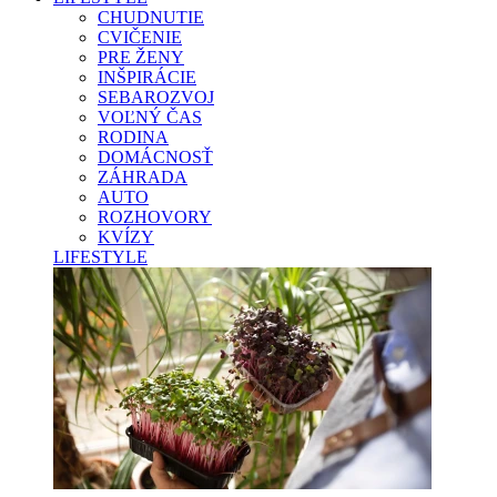
CHUDNUTIE
CVIČENIE
PRE ŽENY
INŠPIRÁCIE
SEBAROZVOJ
VOĽNÝ ČAS
RODINA
DOMÁCNOSŤ
ZÁHRADA
AUTO
ROZHOVORY
KVÍZY
LIFESTYLE