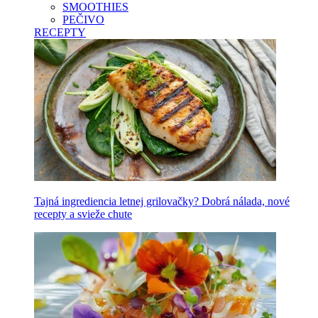
SMOOTHIES
PEČIVO
RECEPTY
Tajná ingrediencia letnej grilovačky? Dobrá nálada, nové
recepty a svieže chute