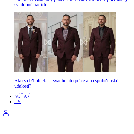
svadobné tradície
Ako sa líši oblek na svadbu, do práce a na spoločenské
udalosti?
SÚŤAŽE
TV