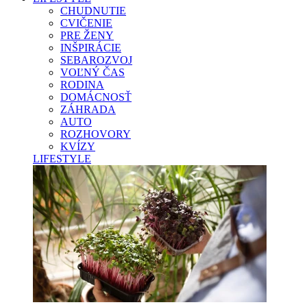
CHUDNUTIE
CVIČENIE
PRE ŽENY
INŠPIRÁCIE
SEBAROZVOJ
VOĽNÝ ČAS
RODINA
DOMÁCNOSŤ
ZÁHRADA
AUTO
ROZHOVORY
KVÍZY
LIFESTYLE