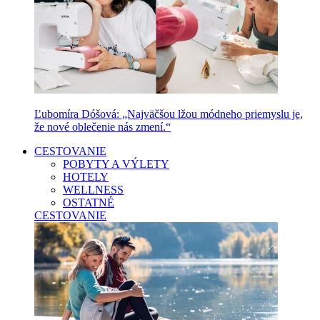
Ľubomíra Dóšová: „Najväčšou lžou módneho priemyslu je,
že nové oblečenie nás zmení.“
CESTOVANIE
POBYTY A VÝLETY
HOTELY
WELLNESS
OSTATNÉ
CESTOVANIE