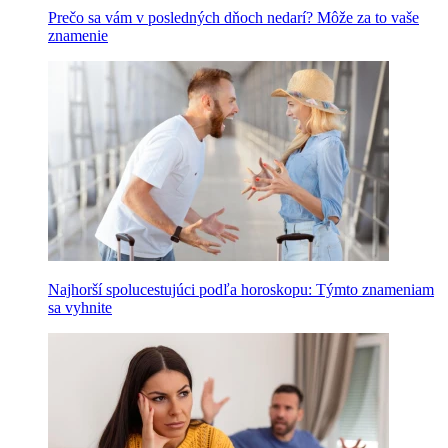
Prečo sa vám v posledných dňoch nedarí? Môže za to vaše
znamenie
Najhorší spolucestujúci podľa horoskopu: Týmto znameniam
sa vyhnite