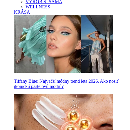
VYROB SI SAMA
WELLNESS
KRÁSA
Tiffany Blue: Najväčší módny trend leta 2026. Ako nosiť
ikonickú pastelovú modrú?