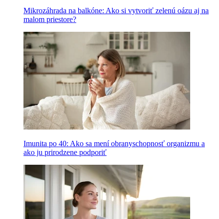
Mikrozáhrada na balkóne: Ako si vytvoriť zelenú oázu aj na
malom priestore?
Imunita po 40: Ako sa mení obranyschopnosť organizmu a
ako ju prirodzene podporiť