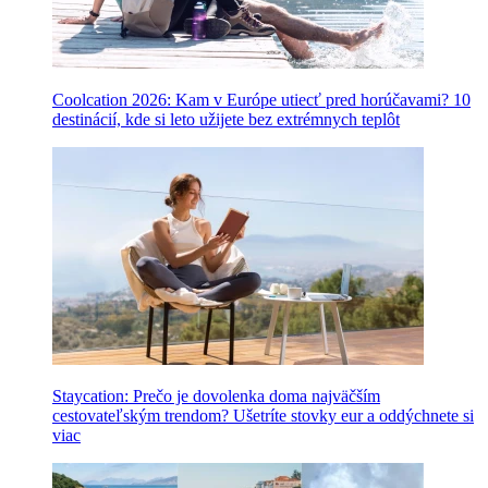
Coolcation 2026: Kam v Európe utiecť pred horúčavami? 10
destinácií, kde si leto užijete bez extrémnych teplôt
Staycation: Prečo je dovolenka doma najväčším
cestovateľským trendom? Ušetríte stovky eur a oddýchnete si
viac