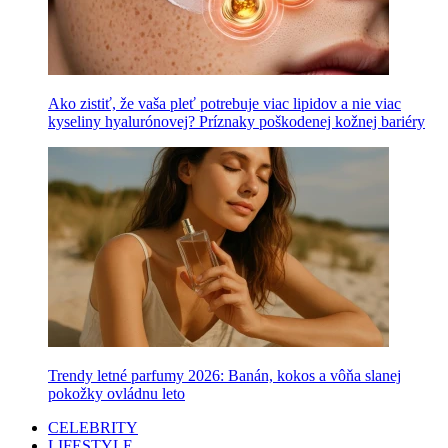
Ako zistiť, že vaša pleť potrebuje viac lipidov a nie viac
kyseliny hyalurónovej? Príznaky poškodenej kožnej bariéry
Trendy letné parfumy 2026: Banán, kokos a vôňa slanej
pokožky ovládnu leto
CELEBRITY
LIFESTYLE