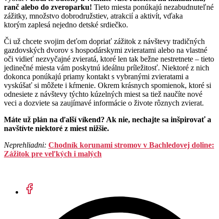
ranč alebo do zveroparku!
Tieto miesta ponúkajú nezabudnuteľné
zážitky, množstvo dobrodružstiev, atrakcií a aktivít, vďaka
ktorým zaplesá nejedno detské srdiečko.
Či už chcete svojim deťom dopriať zážitok z návštevy tradičných
gazdovských dvorov s hospodárskymi zvieratami alebo na vlastné
oči vidieť nezvyčajné zvieratá, ktoré len tak bežne nestretnete – tieto
jedinečné miesta vám poskytnú ideálnu príležitosť. Niektoré z nich
dokonca ponúkajú priamy kontakt s vybranými zvieratami a
vyskúšať si môžete i kŕmenie. Okrem krásnych spomienok, ktoré si
odnesiete z návštevy týchto kúzelných miest sa tiež naučíte nové
veci a dozviete sa zaujímavé informácie o živote rôznych zvierat.
Máte už plán na ďalší víkend? Ak nie, nechajte sa inšpirovať a
navštívte niektoré z miest nižšie.
Neprehliadni:
Chodník korunami stromov v Bachledovej doline:
Zážitok pre veľkých i malých