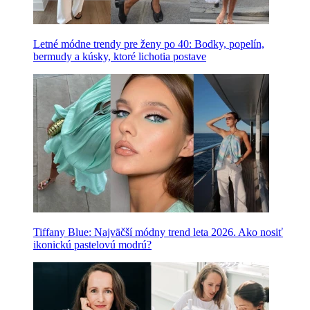
Letné módne trendy pre ženy po 40: Bodky, popelín,
bermudy a kúsky, ktoré lichotia postave
Tiffany Blue: Najväčší módny trend leta 2026. Ako nosiť
ikonickú pastelovú modrú?