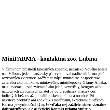
MiniFARMA - kontaktná zoo, Lubina
V čarovnom prostredí lubinských kopaníc, neďaleko Nového Mesta
nad Váhom, jeden manželský pár vybudoval nádhernú farmu plnú
rozkošných zvieratiek. Môžete tu nájsť miniatúrne hospodárske
zvieratká ako minikone, miniovečky, minisliepočky či lamy Alpaka,
maxi zvieratá, lesné zvieratká ako jeleň, veveričky, kengury ako aj
užitočných živočíšnych priateľov od prepeličiek, mačiek cez
indických bežcov až po kalifornského králika a nosnice. Pri
návšteve neobíďte ani zookútik s morčatami, škrečkami či ježkom.
Farma je výnimočná tým, že vďaka nej zažijete nielen vizuálne
dobrodružstvo, ale aj fyzický kontakt priamo vnútri v