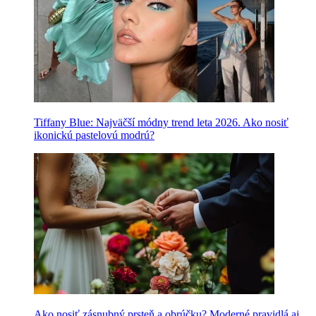
Tiffany Blue: Najväčší módny trend leta 2026. Ako nosiť
ikonickú pastelovú modrú?
Ako nosiť zásnubný prsteň a obrúčku? Moderné pravidlá aj