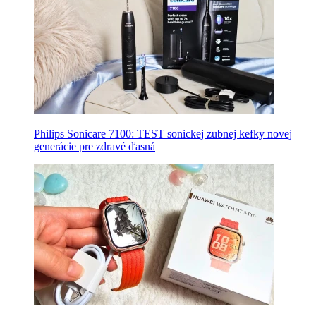
Philips Sonicare 7100: TEST sonickej zubnej kefky novej
generácie pre zdravé ďasná