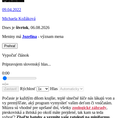
09.04.2022
Michaela Kožáková
Dnes je
štvrtok
, 06.08.2026
Meniny má
Jozefína
- význam mena
Prehrať
Vypočuť článok
Pripravujem slovenský hlas...
0:00
--:--
Rýchlosť
Hlas
Zastaviť
Počasie je každým dňom krajšie, teplé slnečné lúče nás lákajú von a
vy premýšľate, aký program vymyslieť vašim deťom či vnúčatám.
Múzea sú vhodné pre upršané dní, všetky
zoologické záhrady
,
pieskoviská a ihriská po okolí máte prejdené, tak kam sa teda
vybrať?
Zbaľte batohy a vezmite vaše ratolesti na minifarmu,