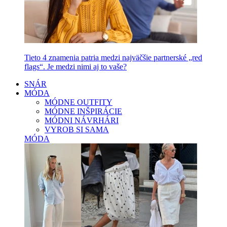
Tieto 4 znamenia patria medzi najväčšie partnerské „red
flags“. Je medzi nimi aj to vaše?
SNÁR
MÓDA
MÓDNE OUTFITY
MÓDNE INŠPIRÁCIE
MÓDNI NÁVRHÁRI
VYROB SI SAMA
MÓDA