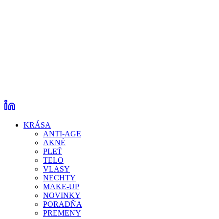
KRÁSA
ANTI-AGE
AKNÉ
PLEŤ
TELO
VLASY
NECHTY
MAKE-UP
NOVINKY
PORADŇA
PREMENY