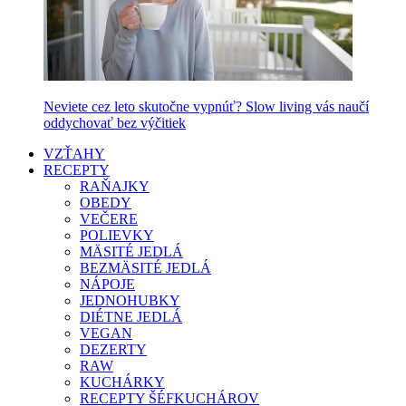
Neviete cez leto skutočne vypnúť? Slow living vás naučí
oddychovať bez výčitiek
VZŤAHY
RECEPTY
RAŇAJKY
OBEDY
VEČERE
POLIEVKY
MÄSITÉ JEDLÁ
BEZMÄSITÉ JEDLÁ
NÁPOJE
JEDNOHUBKY
DIÉTNE JEDLÁ
VEGAN
DEZERTY
RAW
KUCHÁRKY
RECEPTY ŠÉFKUCHÁROV