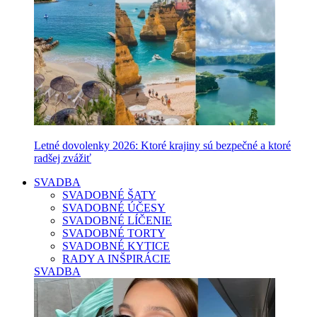
Letné dovolenky 2026: Ktoré krajiny sú bezpečné a ktoré
radšej zvážiť
SVADBA
SVADOBNÉ ŠATY
SVADOBNÉ ÚČESY
SVADOBNÉ LÍČENIE
SVADOBNÉ TORTY
SVADOBNÉ KYTICE
RADY A INŠPIRÁCIE
SVADBA