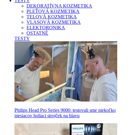
TESTY
DEKORATÍVNA KOZMETIKA
PLEŤOVÁ KOZMETIKA
TELOVÁ KOZMETIKA
VLASOVÁ KOZMETIKA
ELEKTORONIKA
OSTATNÉ
TESTY
Philips Head Pro Series 9000: testovali sme niekoľko
mesiacov holiaci strojček na hlavu