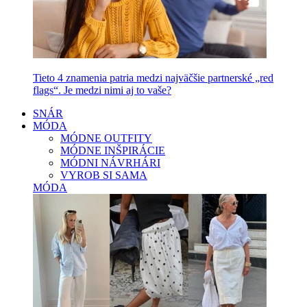
Tieto 4 znamenia patria medzi najväčšie partnerské „red
flags“. Je medzi nimi aj to vaše?
SNÁR
MÓDA
MÓDNE OUTFITY
MÓDNE INŠPIRÁCIE
MÓDNI NÁVRHÁRI
VYROB SI SAMA
MÓDA