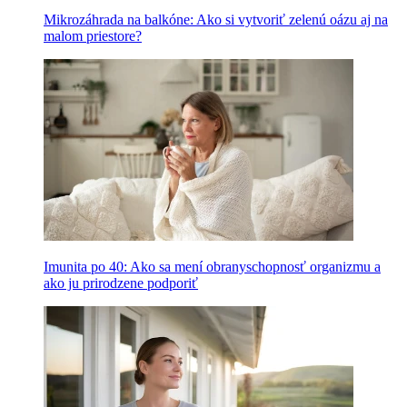
Mikrozáhrada na balkóne: Ako si vytvoriť zelenú oázu aj na
malom priestore?
Imunita po 40: Ako sa mení obranyschopnosť organizmu a
ako ju prirodzene podporiť