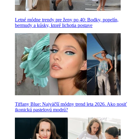
Letné módne trendy pre ženy po 40: Bodky, popelín,
bermudy a kúsky, ktoré lichotia postave
Tiffany Blue: Najväčší módny trend leta 2026. Ako nosiť
ikonickú pastelovú modrú?