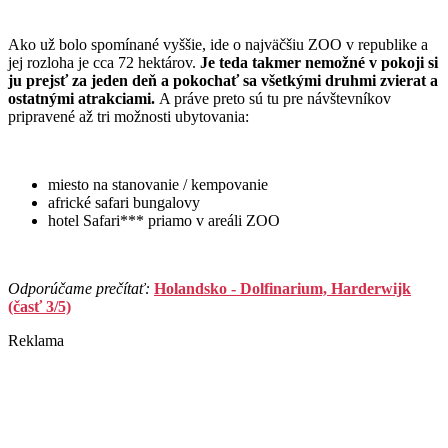
Ako už bolo spomínané vyššie, ide o najväčšiu ZOO v republike a
jej rozloha je cca 72 hektárov.
Je teda takmer nemožné v pokoji si
ju prejsť za jeden deň a pokochať sa všetkými druhmi zvierat a
ostatnými atrakciami.
A práve preto sú tu pre návštevníkov
pripravené až tri možnosti ubytovania:
miesto na stanovanie / kempovanie
africké safari bungalovy
hotel Safari*** priamo v areáli ZOO
Odporúčame prečítať:
Holandsko - Dolfinarium, Harderwijk
(časť 3/5)
Reklama