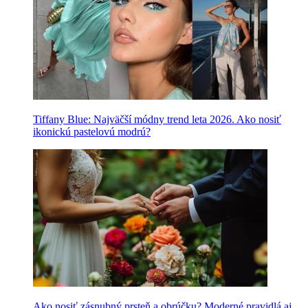
Tiffany Blue: Najväčší módny trend leta 2026. Ako nosiť
ikonickú pastelovú modrú?
Ako nosiť zásnubný prsteň a obrúčku? Moderné pravidlá aj