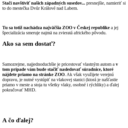
Stačí navštíviť našich západných susedov...
presnejšie, namieriť si
to do mestečka Dvůr Králové nad Labem.
Tu sa totiž nachádza najväčšia ZOO v Českej republike
a jej
špecializácia smeruje najmä na zvieratá afrického pôvodu.
Ako sa sem dostať?
Samozrejme, najjednoduchšie je pricestovať vlastným autom a
v
tom prípade vám bude stačiť nasledovať súradnice, ktoré
nájdete priamo na stránke ZOO
. Ak však využijete verejnú
dopravu, je nutné vystúpiť na vlakovej stanici (ktorá je našťastie
priamo v meste a stoja tu všetky vlaky, osobné i rýchliky) a ďalej
pokračovať MHD.
A čo ďalej?