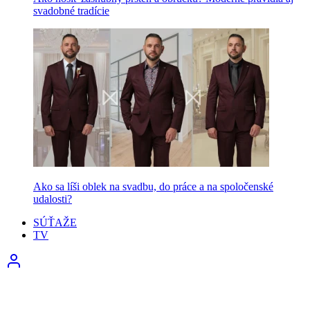
svadobné tradície
Ako sa líši oblek na svadbu, do práce a na spoločenské
udalosti?
SÚŤAŽE
TV