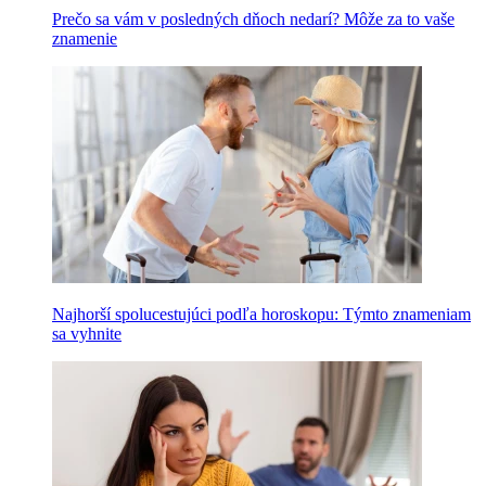
Prečo sa vám v posledných dňoch nedarí? Môže za to vaše
znamenie
Najhorší spolucestujúci podľa horoskopu: Týmto znameniam
sa vyhnite