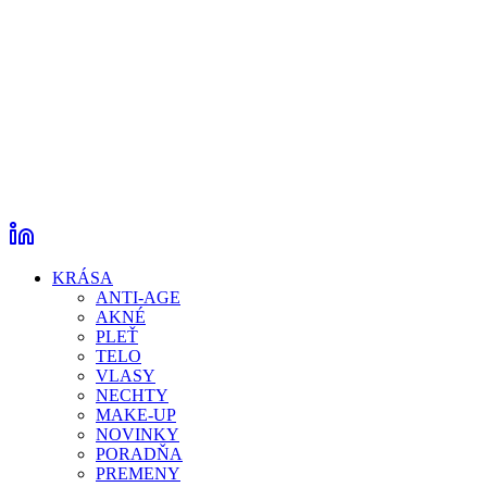
KRÁSA
ANTI-AGE
AKNÉ
PLEŤ
TELO
VLASY
NECHTY
MAKE-UP
NOVINKY
PORADŇA
PREMENY