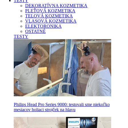
TESTY
DEKORATÍVNA KOZMETIKA
PLEŤOVÁ KOZMETIKA
TELOVÁ KOZMETIKA
VLASOVÁ KOZMETIKA
ELEKTORONIKA
OSTATNÉ
TESTY
Philips Head Pro Series 9000: testovali sme niekoľko
mesiacov holiaci strojček na hlavu