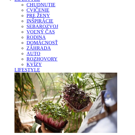
CHUDNUTIE
CVIČENIE
PRE ŽENY
INŠPIRÁCIE
SEBAROZVOJ
VOĽNÝ ČAS
RODINA
DOMÁCNOSŤ
ZÁHRADA
AUTO
ROZHOVORY
KVÍZY
LIFESTYLE