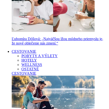
Ľubomíra Dóšová: „Najväčšou lžou módneho priemyslu je,
že nové oblečenie nás zmení.“
CESTOVANIE
POBYTY A VÝLETY
HOTELY
WELLNESS
OSTATNÉ
CESTOVANIE