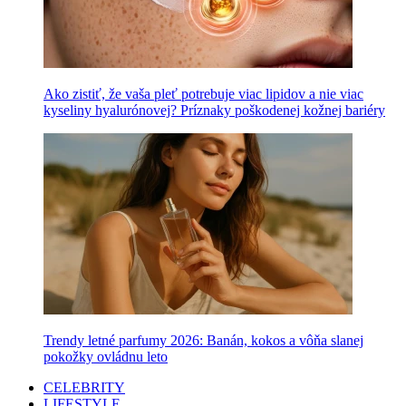
Ako zistiť, že vaša pleť potrebuje viac lipidov a nie viac
kyseliny hyalurónovej? Príznaky poškodenej kožnej bariéry
Trendy letné parfumy 2026: Banán, kokos a vôňa slanej
pokožky ovládnu leto
CELEBRITY
LIFESTYLE