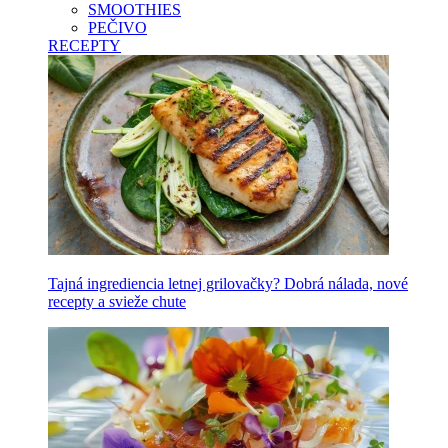
SMOOTHIES
PEČIVO
RECEPTY
Tajná ingrediencia letnej grilovačky? Dobrá nálada, nové
recepty a svieže chute