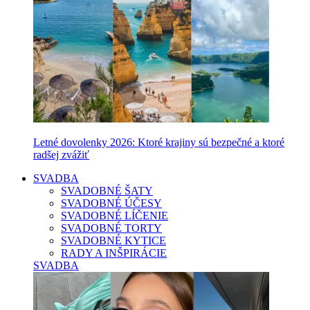
Letné dovolenky 2026: Ktoré krajiny sú bezpečné a ktoré
radšej zvážiť
SVADBA
SVADOBNÉ ŠATY
SVADOBNÉ ÚČESY
SVADOBNÉ LÍČENIE
SVADOBNÉ TORTY
SVADOBNÉ KYTICE
RADY A INŠPIRÁCIE
SVADBA