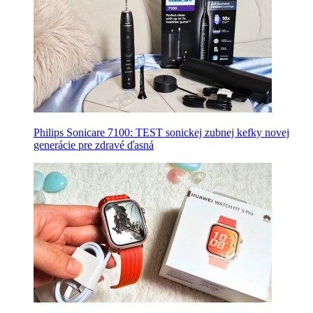
Philips Sonicare 7100: TEST sonickej zubnej kefky novej
generácie pre zdravé ďasná