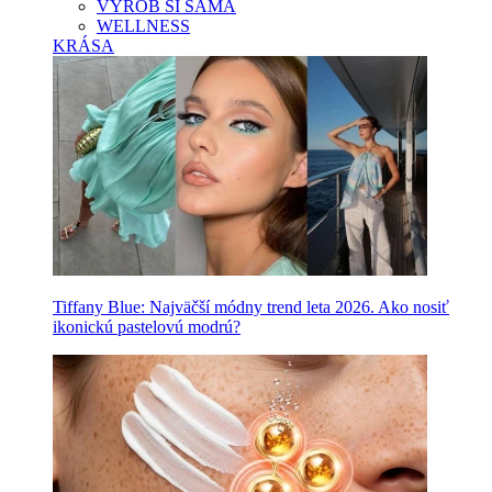
VYROB SI SAMA
WELLNESS
KRÁSA
Tiffany Blue: Najväčší módny trend leta 2026. Ako nosiť
ikonickú pastelovú modrú?