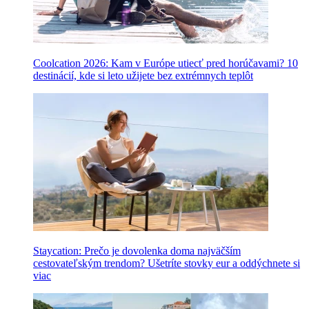
Coolcation 2026: Kam v Európe utiecť pred horúčavami? 10
destinácií, kde si leto užijete bez extrémnych teplôt
Staycation: Prečo je dovolenka doma najväčším
cestovateľským trendom? Ušetríte stovky eur a oddýchnete si
viac