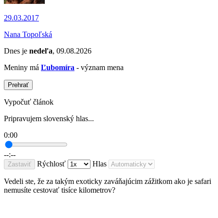
29.03.2017
Nana Topoľská
Dnes je
nedeľa
, 09.08.2026
Meniny má
Ľubomíra
- význam mena
Prehrať
Vypočuť článok
Pripravujem slovenský hlas...
0:00
--:--
Rýchlosť
Hlas
Zastaviť
Vedeli ste, že za takým exoticky zaváňajúcim zážitkom ako je safari
nemusíte cestovať tisíce kilometrov?