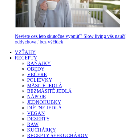
Neviete cez leto skutočne vypnúť? Slow living vás naučí
oddychovať bez výčitiek
VZŤAHY
RECEPTY
RAŇAJKY
OBEDY
VEČERE
POLIEVKY
MÄSITÉ JEDLÁ
BEZMÄSITÉ JEDLÁ
NÁPOJE
JEDNOHUBKY
DIÉTNE JEDLÁ
VEGAN
DEZERTY
RAW
KUCHÁRKY
RECEPTY ŠÉFKUCHÁROV