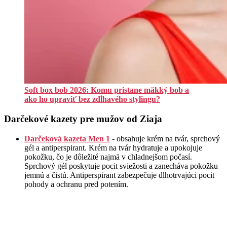
Soft box bob 2026: Komu pristane mäkký bob a
ako ho upraviť bez zdĺhavého stylingu?
Darčekové kazety pre mužov od Ziaja
Darčeková kazeta Men 1
- obsahuje krém na tvár, sprchový
gél a antiperspirant. Krém na tvár hydratuje a upokojuje
pokožku, čo je dôležité najmä v chladnejšom počasí.
Sprchový gél poskytuje pocit sviežosti a zanecháva pokožku
jemnú a čistú. Antiperspirant zabezpečuje dlhotrvajúci pocit
pohody a ochranu pred potením.