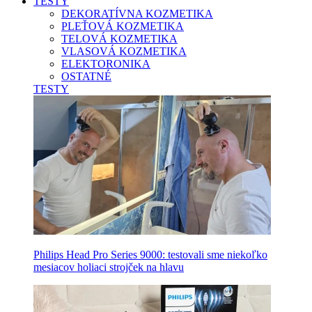
TESTY
DEKORATÍVNA KOZMETIKA
PLEŤOVÁ KOZMETIKA
TELOVÁ KOZMETIKA
VLASOVÁ KOZMETIKA
ELEKTORONIKA
OSTATNÉ
TESTY
Philips Head Pro Series 9000: testovali sme niekoľko
mesiacov holiaci strojček na hlavu