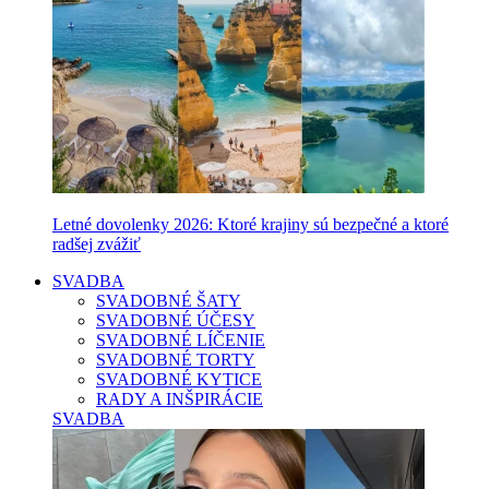
Letné dovolenky 2026: Ktoré krajiny sú bezpečné a ktoré
radšej zvážiť
SVADBA
SVADOBNÉ ŠATY
SVADOBNÉ ÚČESY
SVADOBNÉ LÍČENIE
SVADOBNÉ TORTY
SVADOBNÉ KYTICE
RADY A INŠPIRÁCIE
SVADBA