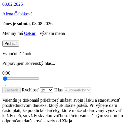
03.02.2025
Alena Čabáková
Dnes je
sobota
, 08.08.2026
Meniny má
Oskar
- význam mena
Prehrať
Vypočuť článok
Pripravujem slovenský hlas...
0:00
--:--
Rýchlosť
Hlas
Zastaviť
Valentín je dokonalá príležitosť ukázať svoju lásku a starostlivosť
prostredníctvom darčeka, ktorý skutočne poteší. Pri výbere daru
často platí, že praktické darčeky, ktoré môže obdarovaný využívať
každý deň, sú vždy skvelou voľbou. Preto vám s čistým svedomím
odporúčam darčekové kazety od
Ziaja
.