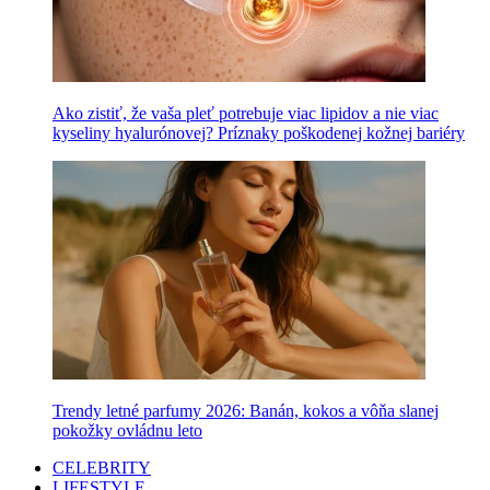
Ako zistiť, že vaša pleť potrebuje viac lipidov a nie viac
kyseliny hyalurónovej? Príznaky poškodenej kožnej bariéry
Trendy letné parfumy 2026: Banán, kokos a vôňa slanej
pokožky ovládnu leto
CELEBRITY
LIFESTYLE