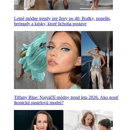
Letné módne trendy pre ženy po 40: Bodky, popelín,
bermudy a kúsky, ktoré lichotia postave
Tiffany Blue: Najväčší módny trend leta 2026. Ako nosiť
ikonickú pastelovú modrú?