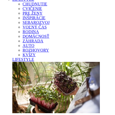
CHUDNUTIE
CVIČENIE
PRE ŽENY
INŠPIRÁCIE
SEBAROZVOJ
VOĽNÝ ČAS
RODINA
DOMÁCNOSŤ
ZÁHRADA
AUTO
ROZHOVORY
KVÍZY
LIFESTYLE