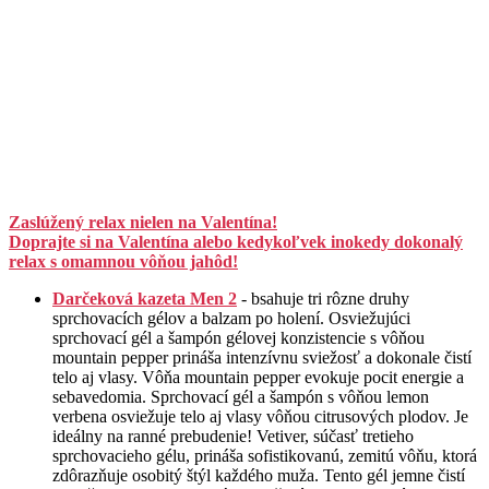
Zaslúžený relax nielen na Valentína!
Doprajte si na Valentína alebo kedykoľvek inokedy dokonalý
relax s omamnou vôňou jahôd!
Darčeková kazeta Men 2
- bsahuje tri rôzne druhy
sprchovacích gélov a balzam po holení. Osviežujúci
sprchovací gél a šampón gélovej konzistencie s vôňou
mountain pepper prináša intenzívnu sviežosť a dokonale čistí
telo aj vlasy. Vôňa mountain pepper evokuje pocit energie a
sebavedomia. Sprchovací gél a šampón s vôňou lemon
verbena osviežuje telo aj vlasy vôňou citrusových plodov. Je
ideálny na ranné prebudenie! Vetiver, súčasť tretieho
sprchovacieho gélu, prináša sofistikovanú, zemitú vôňu, ktorá
zdôrazňuje osobitý štýl každého muža. Tento gél jemne čistí