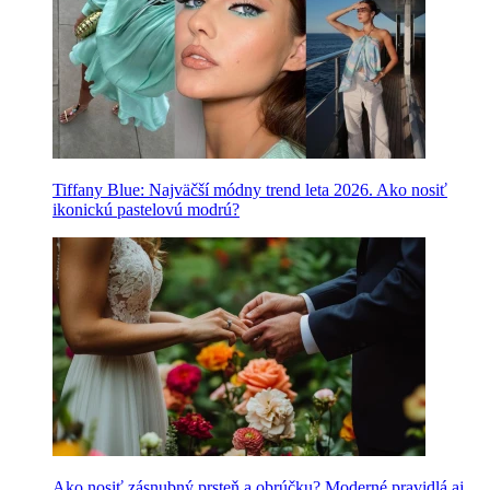
Tiffany Blue: Najväčší módny trend leta 2026. Ako nosiť
ikonickú pastelovú modrú?
Ako nosiť zásnubný prsteň a obrúčku? Moderné pravidlá aj