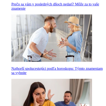
Prečo sa vám v posledných dňoch nedarí? Môže za to vaše
znamenie
Najhorší spolucestujúci podľa horoskopu: Týmto znameniam
sa vyhnite