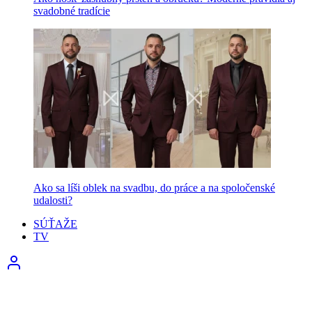
svadobné tradície
Ako sa líši oblek na svadbu, do práce a na spoločenské
udalosti?
SÚŤAŽE
TV