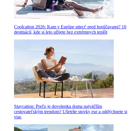
Coolcation 2026: Kam v Európe utiecť pred horúčavami? 10
destinácií, kde si leto užijete bez extrémnych teplôt
Staycation: Prečo je dovolenka doma najväčším
cestovateľským trendom? Ušetríte stovky eur a oddýchnete si
viac