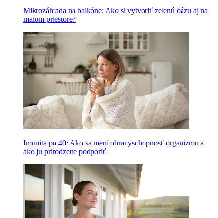
Mikrozáhrada na balkóne: Ako si vytvoriť zelenú oázu aj na
malom priestore?
Imunita po 40: Ako sa mení obranyschopnosť organizmu a
ako ju prirodzene podporiť