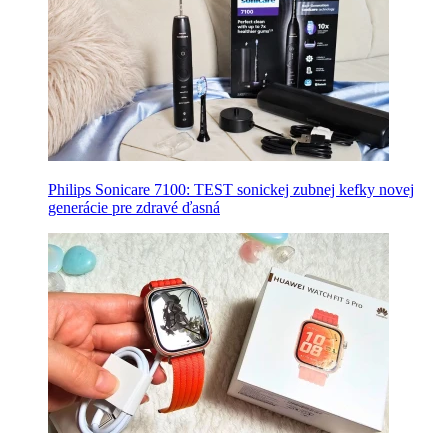
Philips Sonicare 7100: TEST sonickej zubnej kefky novej
generácie pre zdravé ďasná