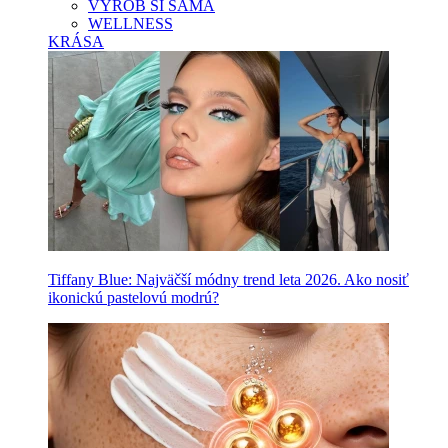
VYROB SI SAMA
WELLNESS
KRÁSA
Tiffany Blue: Najväčší módny trend leta 2026. Ako nosiť
ikonickú pastelovú modrú?