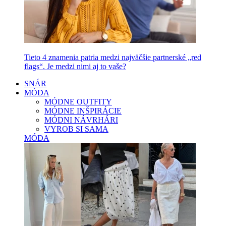
Tieto 4 znamenia patria medzi najväčšie partnerské „red
flags“. Je medzi nimi aj to vaše?
SNÁR
MÓDA
MÓDNE OUTFITY
MÓDNE INŠPIRÁCIE
MÓDNI NÁVRHÁRI
VYROB SI SAMA
MÓDA