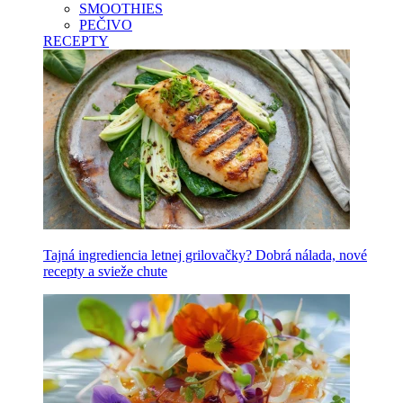
SMOOTHIES
PEČIVO
RECEPTY
Tajná ingrediencia letnej grilovačky? Dobrá nálada, nové
recepty a svieže chute