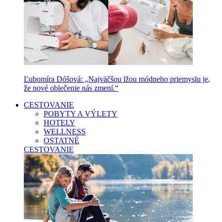
Ľubomíra Dóšová: „Najväčšou lžou módneho priemyslu je,
že nové oblečenie nás zmení.“
CESTOVANIE
POBYTY A VÝLETY
HOTELY
WELLNESS
OSTATNÉ
CESTOVANIE