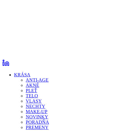
KRÁSA
ANTI-AGE
AKNÉ
PLEŤ
TELO
VLASY
NECHTY
MAKE-UP
NOVINKY
PORADŇA
PREMENY