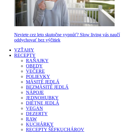
Neviete cez leto skutočne vypnúť? Slow living vás naučí
oddychovať bez výčitiek
VZŤAHY
RECEPTY
RAŇAJKY
OBEDY
VEČERE
POLIEVKY
MÄSITÉ JEDLÁ
BEZMÄSITÉ JEDLÁ
NÁPOJE
JEDNOHUBKY
DIÉTNE JEDLÁ
VEGAN
DEZERTY
RAW
KUCHÁRKY
RECEPTY ŠÉFKUCHÁROV