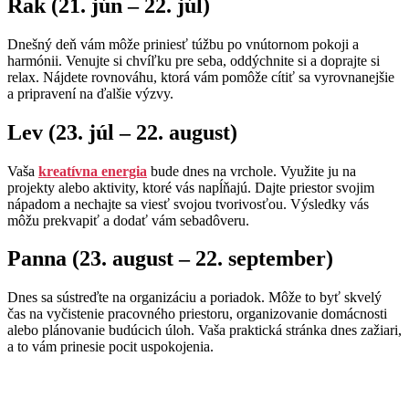
Rak (21. jún – 22. júl)
Dnešný deň vám môže priniesť túžbu po vnútornom pokoji a
harmónii. Venujte si chvíľku pre seba, oddýchnite si a doprajte si
relax. Nájdete rovnováhu, ktorá vám pomôže cítiť sa vyrovnanejšie
a pripravení na ďalšie výzvy.
Lev (23. júl – 22. august)
Vaša
kreatívna energia
bude dnes na vrchole. Využite ju na
projekty alebo aktivity, ktoré vás napĺňajú. Dajte priestor svojim
nápadom a nechajte sa viesť svojou tvorivosťou. Výsledky vás
môžu prekvapiť a dodať vám sebadôveru.
Panna (23. august – 22. september)
Dnes sa sústreďte na organizáciu a poriadok. Môže to byť skvelý
čas na vyčistenie pracovného priestoru, organizovanie domácnosti
alebo plánovanie budúcich úloh. Vaša praktická stránka dnes zažiari,
a to vám prinesie pocit uspokojenia.