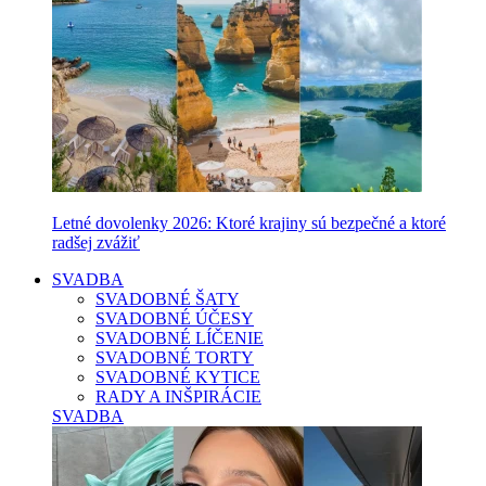
Letné dovolenky 2026: Ktoré krajiny sú bezpečné a ktoré
radšej zvážiť
SVADBA
SVADOBNÉ ŠATY
SVADOBNÉ ÚČESY
SVADOBNÉ LÍČENIE
SVADOBNÉ TORTY
SVADOBNÉ KYTICE
RADY A INŠPIRÁCIE
SVADBA