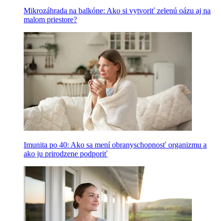
Mikrozáhrada na balkóne: Ako si vytvoriť zelenú oázu aj na
malom priestore?
Imunita po 40: Ako sa mení obranyschopnosť organizmu a
ako ju prirodzene podporiť