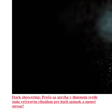
Dark showering: Prečo sa sprcha v tlmenom svetle
stala večerným rituálom pre lepší spánok a menej
stresu?