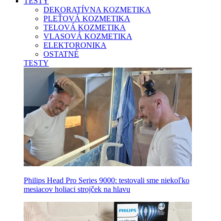
TESTY
DEKORATÍVNA KOZMETIKA
PLEŤOVÁ KOZMETIKA
TELOVÁ KOZMETIKA
VLASOVÁ KOZMETIKA
ELEKTORONIKA
OSTATNÉ
TESTY
Philips Head Pro Series 9000: testovali sme niekoľko
mesiacov holiaci strojček na hlavu