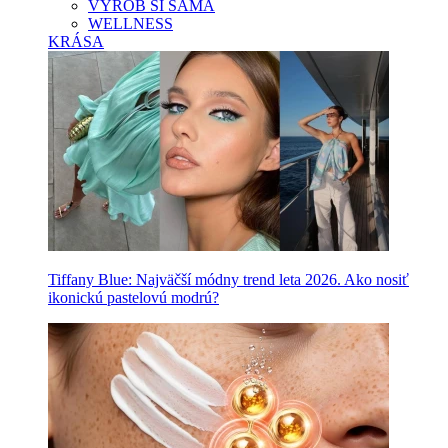
VYROB SI SAMA
WELLNESS
KRÁSA
Tiffany Blue: Najväčší módny trend leta 2026. Ako nosiť
ikonickú pastelovú modrú?