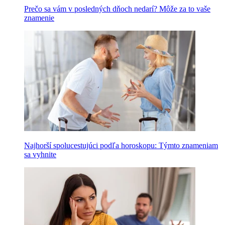
Prečo sa vám v posledných dňoch nedarí? Môže za to vaše
znamenie
Najhorší spolucestujúci podľa horoskopu: Týmto znameniam
sa vyhnite