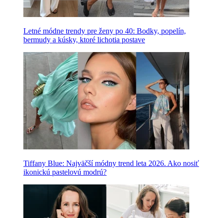
Letné módne trendy pre ženy po 40: Bodky, popelín,
bermudy a kúsky, ktoré lichotia postave
Tiffany Blue: Najväčší módny trend leta 2026. Ako nosiť
ikonickú pastelovú modrú?