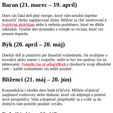
Baran (21. marec – 19. apríl)
Dnes vás čaká deň plný energie, ktorý vám umožní úspešne
dokončiť všetky naplánované úlohy. Môžete sa cítiť motivovaní k
fyzickým aktivitám
alebo k riešeniu problémov, ktoré ste dlhšie
odkladali. Využite túto dynamiku a venujte sa veciam, ktoré vás
posunú dopredu.
Býk (20. apríl – 20. máj)
Dnešný deň je priaznivý pre finančné rozhodnutia. Ak uvažujete o
investícii alebo zmene v rozpočte, môže to byť ten správny čas na
plánovanie.
Venujte čas aj sebareflexii
a zhodnoťte svoje dlhodobé
ciele – každé rozhodnutie vás môže posilniť.
Blíženci (21. máj – 20. jún)
Komunikácia s okolím dnes bude kľúčová. Môžete očakávať
zaujímavé rozhovory alebo diskusie, ktoré vás inšpirujú a prinesú
nové perspektívy. Vaša schopnosť prispôsobiť sa a vcítiť sa do
druhých vám pomôže posilniť vzťahy.