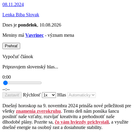
08.11.2024
Lenka Biba Slovak
Dnes je
pondelok
, 10.08.2026
Meniny má
Vavrinec
- význam mena
Prehrať
Vypočuť článok
Pripravujem slovenský hlas...
0:00
--:--
Rýchlosť
Hlas
Zastaviť
Dnešný horoskop na 9. novembra 2024 prináša nové príležitosti pre
všetky
znamenia zverokruhu
. Tento deň nám ponúka šancu
posilniť naše vzťahy, rozvíjať kreativitu a prehodnotiť naše
dlhodobé plány. Pozrite sa,
čo vám hviezdy prichystali
, a využite
dnešné energie na osobný rast a dosiahnutie stability.