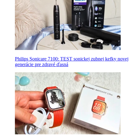
Philips Sonicare 7100: TEST sonickej zubnej kefky novej
generácie pre zdravé ďasná