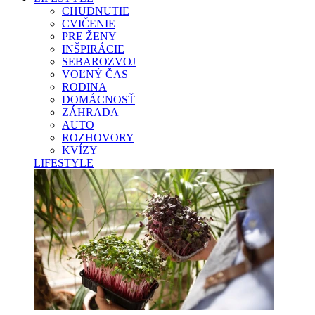
CHUDNUTIE
CVIČENIE
PRE ŽENY
INŠPIRÁCIE
SEBAROZVOJ
VOĽNÝ ČAS
RODINA
DOMÁCNOSŤ
ZÁHRADA
AUTO
ROZHOVORY
KVÍZY
LIFESTYLE