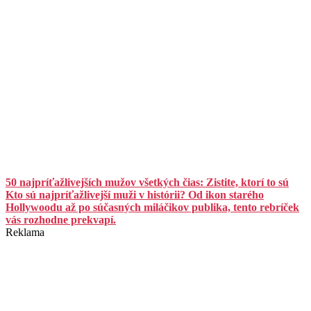
50 najpríťažlivejších mužov všetkých čias: Zistite, ktorí to sú
Kto sú najpríťažlivejší muži v histórii? Od ikon starého
Hollywoodu až po súčasných miláčikov publika, tento rebríček
vás rozhodne prekvapí.
Reklama