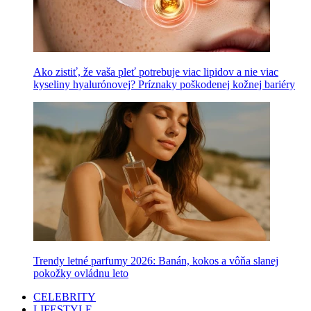
Ako zistiť, že vaša pleť potrebuje viac lipidov a nie viac
kyseliny hyalurónovej? Príznaky poškodenej kožnej bariéry
Trendy letné parfumy 2026: Banán, kokos a vôňa slanej
pokožky ovládnu leto
CELEBRITY
LIFESTYLE