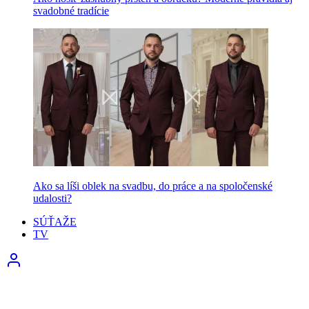
svadobné tradície
Ako sa líši oblek na svadbu, do práce a na spoločenské
udalosti?
SÚŤAŽE
TV