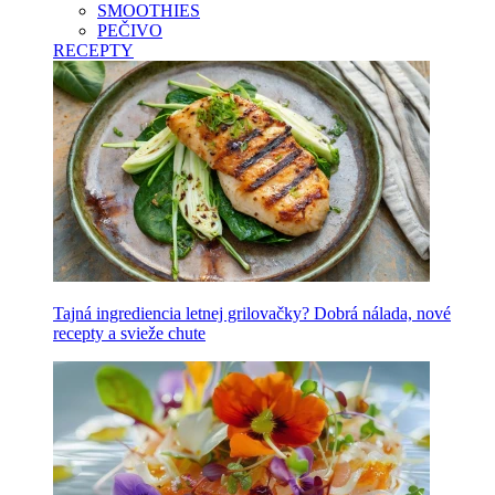
SMOOTHIES
PEČIVO
RECEPTY
Tajná ingrediencia letnej grilovačky? Dobrá nálada, nové
recepty a svieže chute