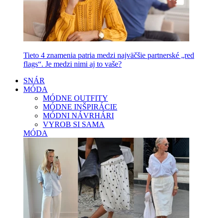
Tieto 4 znamenia patria medzi najväčšie partnerské „red
flags“. Je medzi nimi aj to vaše?
SNÁR
MÓDA
MÓDNE OUTFITY
MÓDNE INŠPIRÁCIE
MÓDNI NÁVRHÁRI
VYROB SI SAMA
MÓDA