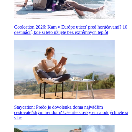
Coolcation 2026: Kam v Európe utiecť pred horúčavami? 10
destinácií, kde si leto užijete bez extrémnych teplôt
Staycation: Prečo je dovolenka doma najväčším
cestovateľským trendom? Ušetríte stovky eur a oddýchnete si
viac