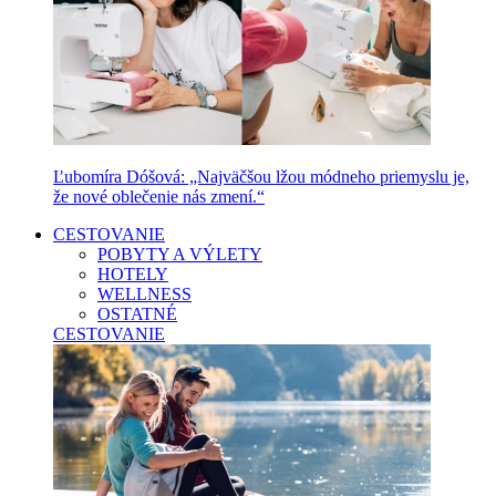
Ľubomíra Dóšová: „Najväčšou lžou módneho priemyslu je,
že nové oblečenie nás zmení.“
CESTOVANIE
POBYTY A VÝLETY
HOTELY
WELLNESS
OSTATNÉ
CESTOVANIE