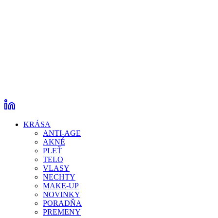
KRÁSA
ANTI-AGE
AKNÉ
PLEŤ
TELO
VLASY
NECHTY
MAKE-UP
NOVINKY
PORADŇA
PREMENY