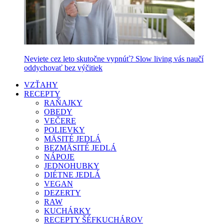
Neviete cez leto skutočne vypnúť? Slow living vás naučí
oddychovať bez výčitiek
VZŤAHY
RECEPTY
RAŇAJKY
OBEDY
VEČERE
POLIEVKY
MÄSITÉ JEDLÁ
BEZMÄSITÉ JEDLÁ
NÁPOJE
JEDNOHUBKY
DIÉTNE JEDLÁ
VEGAN
DEZERTY
RAW
KUCHÁRKY
RECEPTY ŠÉFKUCHÁROV