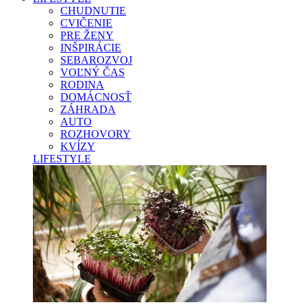
CHUDNUTIE
CVIČENIE
PRE ŽENY
INŠPIRÁCIE
SEBAROZVOJ
VOĽNÝ ČAS
RODINA
DOMÁCNOSŤ
ZÁHRADA
AUTO
ROZHOVORY
KVÍZY
LIFESTYLE