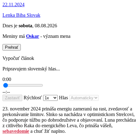
22.11.2024
Lenka Biba Slovak
Dnes je
sobota
, 08.08.2026
Meniny má
Oskar
- význam mena
Prehrať
Vypočuť článok
Pripravujem slovenský hlas...
0:00
--:--
Rýchlosť
Hlas
Zastaviť
23. november 2024 prináša energiu zameranú na rast, zvedavosť a
prekonávanie limitov. Slnko sa nachádza v optimistickom Strelcovi,
čo podporuje túžbu po dobrodružstve a objavovaní. Luna prechádza
z citlivého Raka do energického Leva, čo prináša vášeň,
sebavedomie
a chuť žiť naplno.