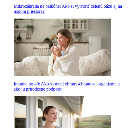
Mikrozáhrada na balkóne: Ako si vytvoriť zelenú oázu aj na
malom priestore?
Imunita po 40: Ako sa mení obranyschopnosť organizmu a
ako ju prirodzene podporiť