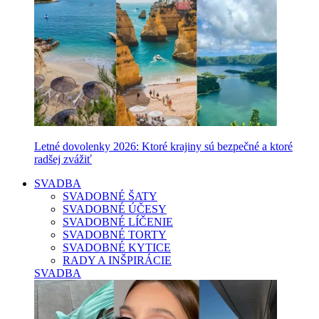
Letné dovolenky 2026: Ktoré krajiny sú bezpečné a ktoré
radšej zvážiť
SVADBA
SVADOBNÉ ŠATY
SVADOBNÉ ÚČESY
SVADOBNÉ LÍČENIE
SVADOBNÉ TORTY
SVADOBNÉ KYTICE
RADY A INŠPIRÁCIE
SVADBA