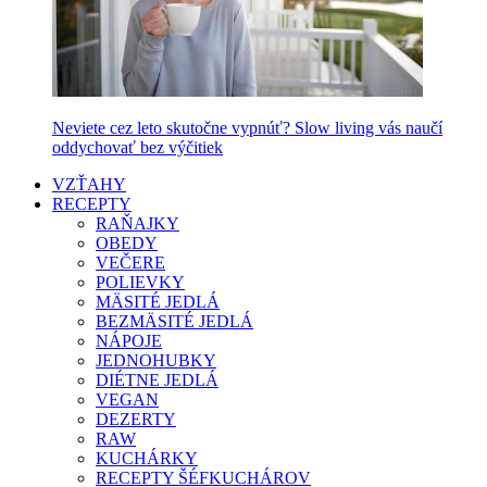
Neviete cez leto skutočne vypnúť? Slow living vás naučí
oddychovať bez výčitiek
VZŤAHY
RECEPTY
RAŇAJKY
OBEDY
VEČERE
POLIEVKY
MÄSITÉ JEDLÁ
BEZMÄSITÉ JEDLÁ
NÁPOJE
JEDNOHUBKY
DIÉTNE JEDLÁ
VEGAN
DEZERTY
RAW
KUCHÁRKY
RECEPTY ŠÉFKUCHÁROV