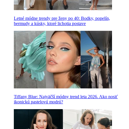
Letné módne trendy pre ženy po 40: Bodky, popelín,
bermudy a kúsky, ktoré lichotia postave
Tiffany Blue: Najväčší módny trend leta 2026. Ako nosiť
ikonickú pastelovú modrú?