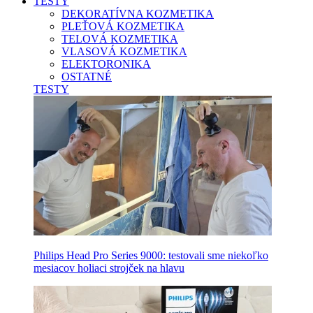
TESTY
DEKORATÍVNA KOZMETIKA
PLEŤOVÁ KOZMETIKA
TELOVÁ KOZMETIKA
VLASOVÁ KOZMETIKA
ELEKTORONIKA
OSTATNÉ
TESTY
Philips Head Pro Series 9000: testovali sme niekoľko
mesiacov holiaci strojček na hlavu