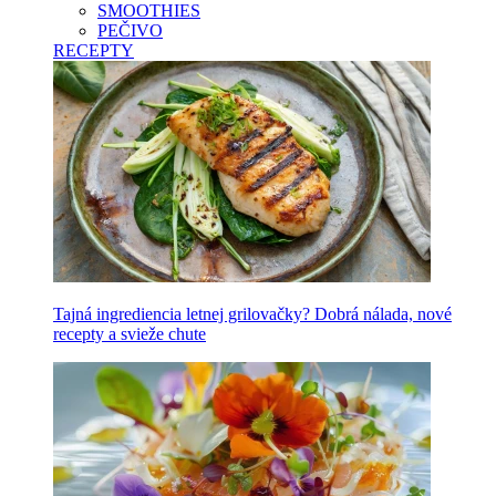
SMOOTHIES
PEČIVO
RECEPTY
Tajná ingrediencia letnej grilovačky? Dobrá nálada, nové
recepty a svieže chute