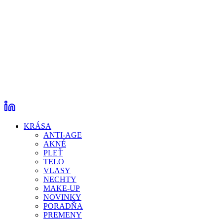
KRÁSA
ANTI-AGE
AKNÉ
PLEŤ
TELO
VLASY
NECHTY
MAKE-UP
NOVINKY
PORADŇA
PREMENY