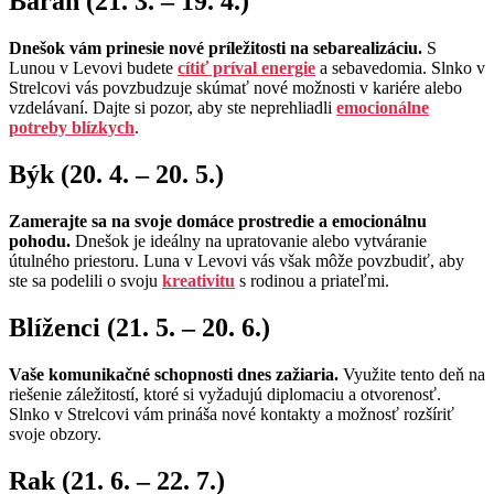
Baran (21. 3. – 19. 4.)
Dnešok vám prinesie nové príležitosti na sebarealizáciu.
S
Lunou v Levovi budete
cítiť príval energie
a sebavedomia. Slnko v
Strelcovi vás povzbudzuje skúmať nové možnosti v kariére alebo
vzdelávaní. Dajte si pozor, aby ste neprehliadli
emocionálne
potreby blízkych
.
Býk (20. 4. – 20. 5.)
Zamerajte sa na svoje domáce prostredie a emocionálnu
pohodu.
Dnešok je ideálny na upratovanie alebo vytváranie
útulného priestoru. Luna v Levovi vás však môže povzbudiť, aby
ste sa podelili o svoju
kreativitu
s rodinou a priateľmi.
Blíženci (21. 5. – 20. 6.)
Vaše komunikačné schopnosti dnes zažiaria.
Využite tento deň na
riešenie záležitostí, ktoré si vyžadujú diplomaciu a otvorenosť.
Slnko v Strelcovi vám prináša nové kontakty a možnosť rozšíriť
svoje obzory.
Rak (21. 6. – 22. 7.)