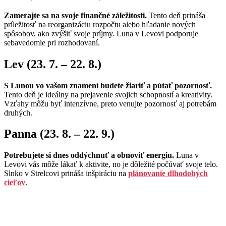
Zamerajte sa na svoje finančné záležitosti.
Tento deň prináša
príležitosť na reorganizáciu rozpočtu alebo hľadanie nových
spôsobov, ako zvýšiť svoje príjmy. Luna v Levovi podporuje
sebavedomie pri rozhodovaní.
Lev (23. 7. – 22. 8.)
S Lunou vo vašom znamení budete žiariť a pútať pozornosť.
Tento deň je ideálny na prejavenie svojich schopností a kreativity.
Vzťahy môžu byť intenzívne, preto venujte pozornosť aj potrebám
druhých.
Panna (23. 8. – 22. 9.)
Potrebujete si dnes oddýchnuť a obnoviť energiu.
Luna v
Levovi vás môže lákať k aktivite, no je dôležité počúvať svoje telo.
Slnko v Strelcovi prináša inšpiráciu na
plánovanie dlhodobých
cieľov
.