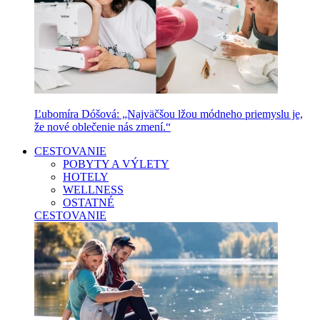
Ľubomíra Dóšová: „Najväčšou lžou módneho priemyslu je,
že nové oblečenie nás zmení.“
CESTOVANIE
POBYTY A VÝLETY
HOTELY
WELLNESS
OSTATNÉ
CESTOVANIE