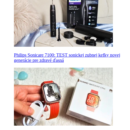
Philips Sonicare 7100: TEST sonickej zubnej kefky novej
generácie pre zdravé ďasná