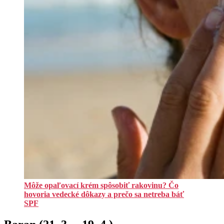
Môže opaľovací krém spôsobiť rakovinu? Čo
hovoria vedecké dôkazy a prečo sa netreba báť
SPF