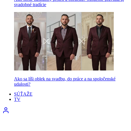
svadobné tradície
Ako sa líši oblek na svadbu, do práce a na spoločenské
udalosti?
SÚŤAŽE
TV