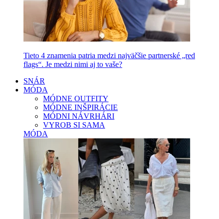
Tieto 4 znamenia patria medzi najväčšie partnerské „red
flags“. Je medzi nimi aj to vaše?
SNÁR
MÓDA
MÓDNE OUTFITY
MÓDNE INŠPIRÁCIE
MÓDNI NÁVRHÁRI
VYROB SI SAMA
MÓDA