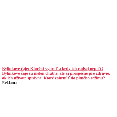
Bylinkové čaje: Ktoré si vybrať a kedy ich radšej nepiť?!
Bylinkové čaje sú nielen chutné, ale aj prospešné pre zdravie,
ak ich užívate správne. Ktoré zahrnúť do pitného režimu?
Reklama