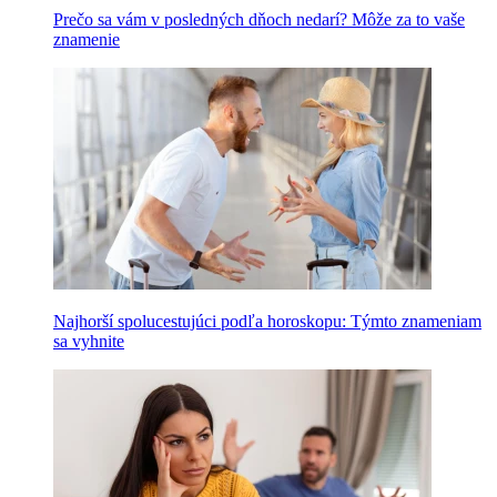
Prečo sa vám v posledných dňoch nedarí? Môže za to vaše
znamenie
Najhorší spolucestujúci podľa horoskopu: Týmto znameniam
sa vyhnite