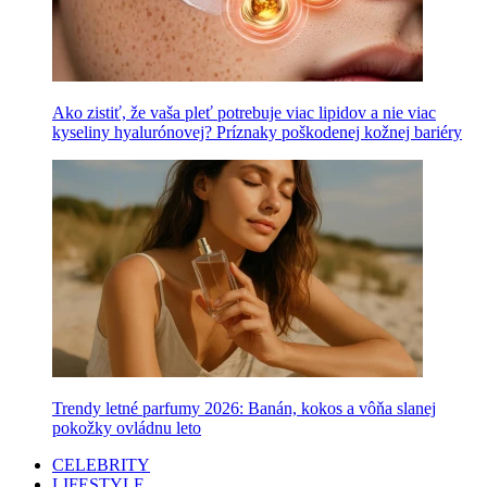
Ako zistiť, že vaša pleť potrebuje viac lipidov a nie viac
kyseliny hyalurónovej? Príznaky poškodenej kožnej bariéry
Trendy letné parfumy 2026: Banán, kokos a vôňa slanej
pokožky ovládnu leto
CELEBRITY
LIFESTYLE