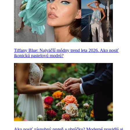
Tiffany Blue: Najväčší módny trend leta 2026. Ako nosiť
ikonickú pastelovú modrú?
Ako nosiť zásnubný prsteň a obrúčku? Moderné pravidlá aj