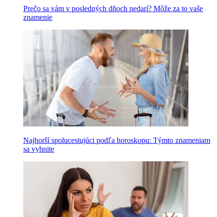
Prečo sa vám v posledných dňoch nedarí? Môže za to vaše
znamenie
Najhorší spolucestujúci podľa horoskopu: Týmto znameniam
sa vyhnite