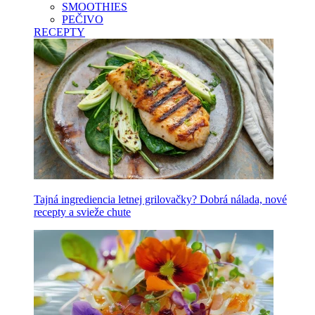
SMOOTHIES
PEČIVO
RECEPTY
Tajná ingrediencia letnej grilovačky? Dobrá nálada, nové
recepty a svieže chute