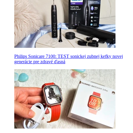
Philips Sonicare 7100: TEST sonickej zubnej kefky novej
generácie pre zdravé ďasná