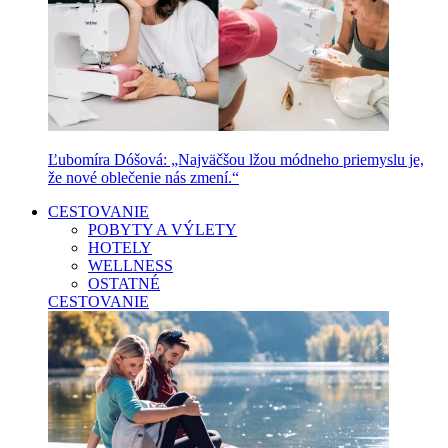
Ľubomíra Dóšová: „Najväčšou lžou módneho priemyslu je,
že nové oblečenie nás zmení.“
CESTOVANIE
POBYTY A VÝLETY
HOTELY
WELLNESS
OSTATNÉ
CESTOVANIE