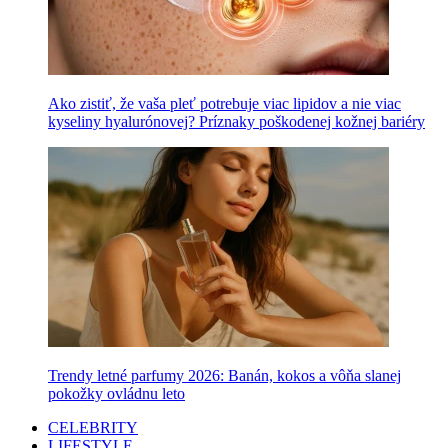
Ako zistiť, že vaša pleť potrebuje viac lipidov a nie viac
kyseliny hyalurónovej? Príznaky poškodenej kožnej bariéry
Trendy letné parfumy 2026: Banán, kokos a vôňa slanej
pokožky ovládnu leto
CELEBRITY
LIFESTYLE