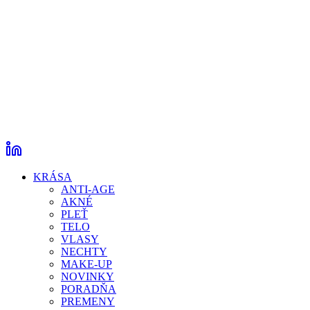
KRÁSA
ANTI-AGE
AKNÉ
PLEŤ
TELO
VLASY
NECHTY
MAKE-UP
NOVINKY
PORADŇA
PREMENY