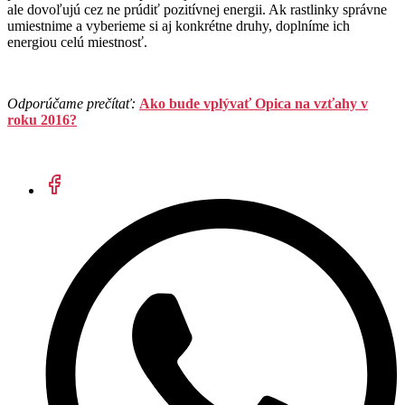
ale dovoľujú cez ne prúdiť pozitívnej energii. Ak rastlinky správne
umiestnime a vyberieme si aj konkrétne druhy, doplníme ich
energiou celú miestnosť.
Odporúčame prečítať:
Ako bude vplývať Opica na vzťahy v
roku 2016?