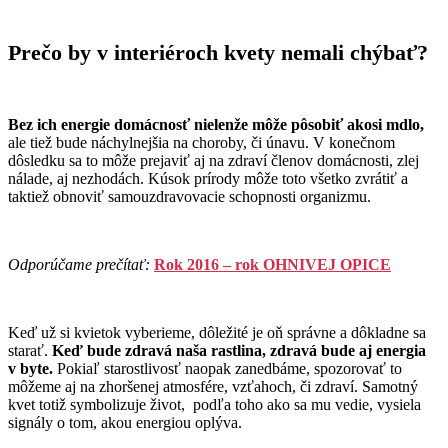
Prečo by v interiéroch kvety nemali chýbať?
Bez ich energie domácnosť nielenže môže pôsobiť akosi mdlo,
ale tiež bude náchylnejšia na choroby, či únavu. V konečnom
dôsledku sa to môže prejaviť aj na zdraví členov domácnosti, zlej
nálade, aj nezhodách. Kúsok prírody môže toto všetko zvrátiť a
taktiež obnoviť samouzdravovacie schopnosti organizmu.
Odporúčame prečítať:
Rok 2016 – rok OHNIVEJ OPICE
Keď už si kvietok vyberieme, dôležité je oň správne a dôkladne sa
starať.
Keď bude zdravá naša rastlina, zdravá bude aj energia
v byte.
Pokiaľ starostlivosť naopak zanedbáme, spozorovať to
môžeme aj na zhoršenej atmosfére, vzťahoch, či zdraví. Samotný
kvet totiž symbolizuje život, podľa toho ako sa mu vedie, vysiela
signály o tom, akou energiou oplýva.