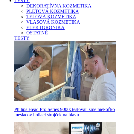
TESTY
DEKORATÍVNA KOZMETIKA
PLEŤOVÁ KOZMETIKA
TELOVÁ KOZMETIKA
VLASOVÁ KOZMETIKA
ELEKTORONIKA
OSTATNÉ
TESTY
Philips Head Pro Series 9000: testovali sme niekoľko
mesiacov holiaci strojček na hlavu