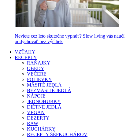
Neviete cez leto skutočne vypnúť? Slow living vás naučí
oddychovať bez výčitiek
VZŤAHY
RECEPTY
RAŇAJKY
OBEDY
VEČERE
POLIEVKY
MÄSITÉ JEDLÁ
BEZMÄSITÉ JEDLÁ
NÁPOJE
JEDNOHUBKY
DIÉTNE JEDLÁ
VEGAN
DEZERTY
RAW
KUCHÁRKY
RECEPTY ŠÉFKUCHÁROV