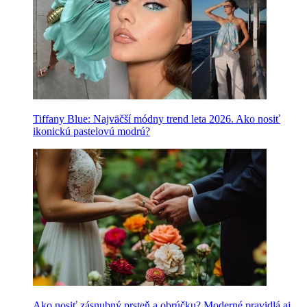
Tiffany Blue: Najväčší módny trend leta 2026. Ako nosiť
ikonickú pastelovú modrú?
Ako nosiť zásnubný prsteň a obrúčku? Moderné pravidlá aj