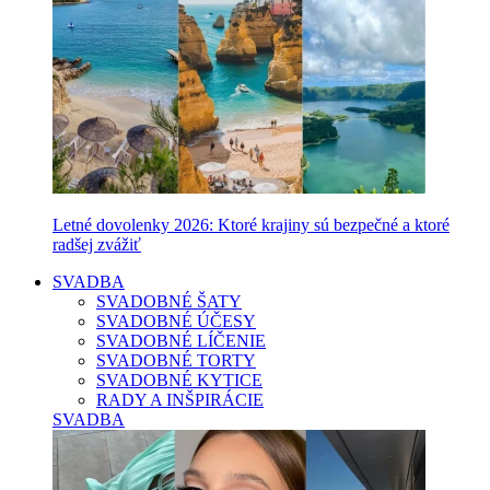
Letné dovolenky 2026: Ktoré krajiny sú bezpečné a ktoré
radšej zvážiť
SVADBA
SVADOBNÉ ŠATY
SVADOBNÉ ÚČESY
SVADOBNÉ LÍČENIE
SVADOBNÉ TORTY
SVADOBNÉ KYTICE
RADY A INŠPIRÁCIE
SVADBA