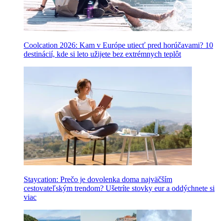
Coolcation 2026: Kam v Európe utiecť pred horúčavami? 10
destinácií, kde si leto užijete bez extrémnych teplôt
Staycation: Prečo je dovolenka doma najväčším
cestovateľským trendom? Ušetríte stovky eur a oddýchnete si
viac