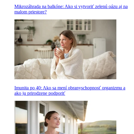
Mikrozáhrada na balkóne: Ako si vytvoriť zelenú oázu aj na
malom priestore?
Imunita po 40: Ako sa mení obranyschopnosť organizmu a
ako ju prirodzene podporiť