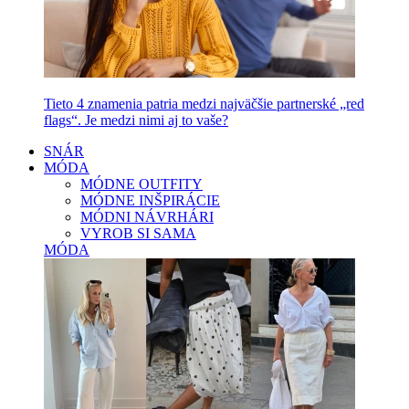
Tieto 4 znamenia patria medzi najväčšie partnerské „red
flags“. Je medzi nimi aj to vaše?
SNÁR
MÓDA
MÓDNE OUTFITY
MÓDNE INŠPIRÁCIE
MÓDNI NÁVRHÁRI
VYROB SI SAMA
MÓDA