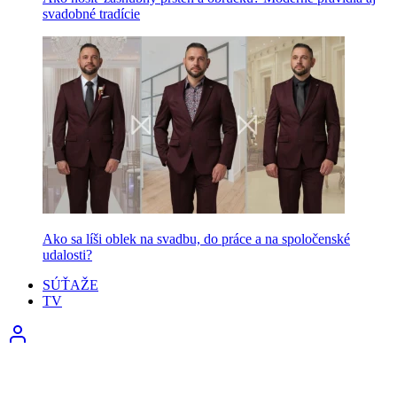
svadobné tradície
Ako sa líši oblek na svadbu, do práce a na spoločenské
udalosti?
SÚŤAŽE
TV