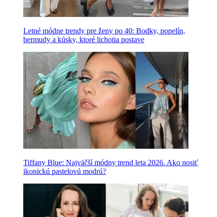
Letné módne trendy pre ženy po 40: Bodky, popelín,
bermudy a kúsky, ktoré lichotia postave
Tiffany Blue: Najväčší módny trend leta 2026. Ako nosiť
ikonickú pastelovú modrú?