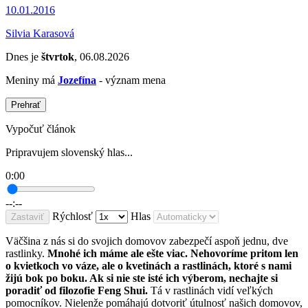
10.01.2016
Silvia Karasová
Dnes je
štvrtok
, 06.08.2026
Meniny má
Jozefína
- význam mena
Prehrať
Vypočuť článok
Pripravujem slovenský hlas...
0:00
--:--
Rýchlosť
Hlas
Zastaviť
Väčšina z nás si do svojich domovov zabezpečí aspoň jednu, dve
rastlinky.
Mnohé ich máme ale ešte viac. Nehovoríme pritom len
o kvietkoch vo váze, ale o kvetinách a rastlinách, ktoré s nami
žijú bok po boku. Ak si nie ste isté ich výberom, nechajte si
poradiť od filozofie Feng Shui.
Tá v rastlinách vidí veľkých
pomocníkov. Nielenže pomáhajú dotvoriť útulnosť našich domovov,