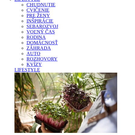
CHUDNUTIE
CVIČENIE
PRE ŽENY
INŠPIRÁCIE
SEBAROZVOJ
VOĽNÝ ČAS
RODINA
DOMÁCNOSŤ
ZÁHRADA
AUTO
ROZHOVORY
KVÍZY
LIFESTYLE