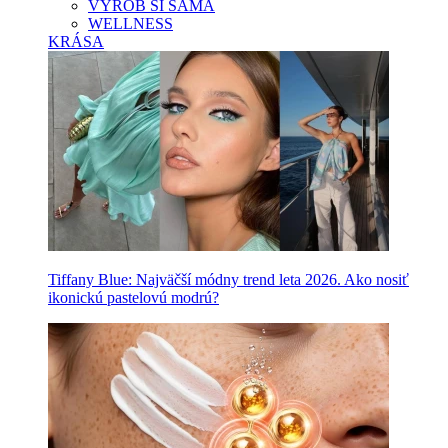
VYROB SI SAMA
WELLNESS
KRÁSA
Tiffany Blue: Najväčší módny trend leta 2026. Ako nosiť
ikonickú pastelovú modrú?