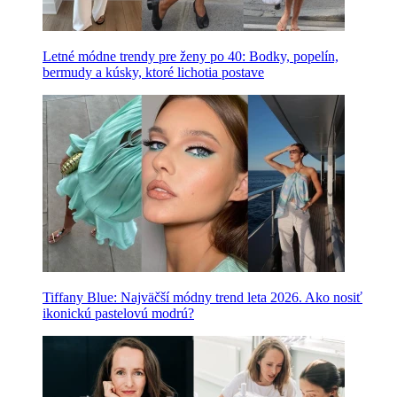
Letné módne trendy pre ženy po 40: Bodky, popelín,
bermudy a kúsky, ktoré lichotia postave
Tiffany Blue: Najväčší módny trend leta 2026. Ako nosiť
ikonickú pastelovú modrú?