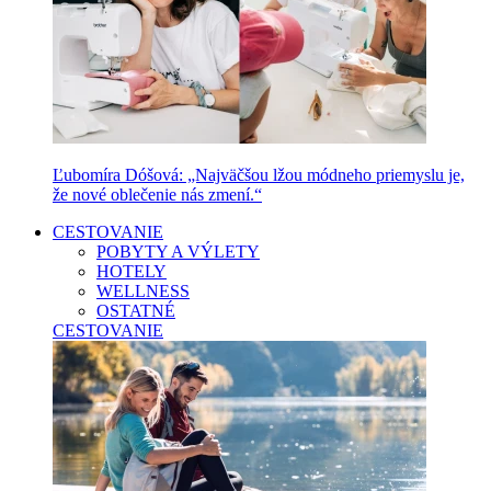
Ľubomíra Dóšová: „Najväčšou lžou módneho priemyslu je,
že nové oblečenie nás zmení.“
CESTOVANIE
POBYTY A VÝLETY
HOTELY
WELLNESS
OSTATNÉ
CESTOVANIE