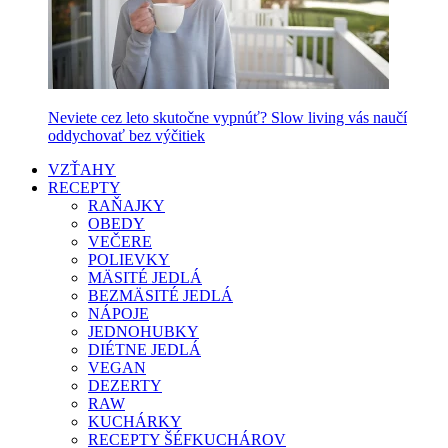
Neviete cez leto skutočne vypnúť? Slow living vás naučí
oddychovať bez výčitiek
VZŤAHY
RECEPTY
RAŇAJKY
OBEDY
VEČERE
POLIEVKY
MÄSITÉ JEDLÁ
BEZMÄSITÉ JEDLÁ
NÁPOJE
JEDNOHUBKY
DIÉTNE JEDLÁ
VEGAN
DEZERTY
RAW
KUCHÁRKY
RECEPTY ŠÉFKUCHÁROV