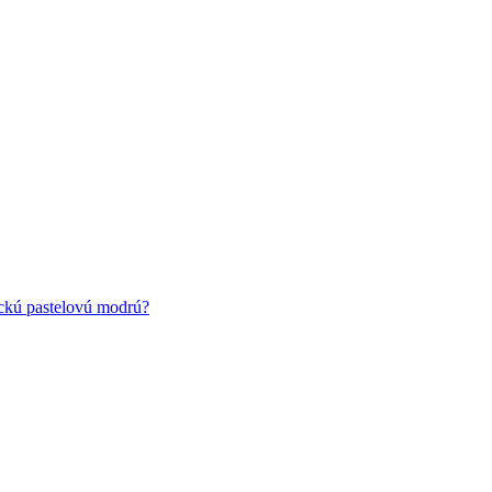
ickú pastelovú modrú?