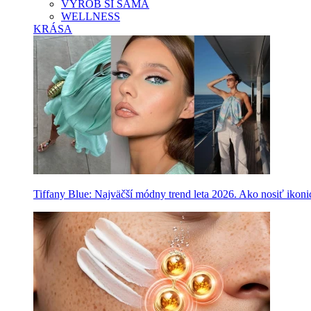
VYROB SI SAMA
WELLNESS
KRÁSA
Tiffany Blue: Najväčší módny trend leta 2026. Ako nosiť ikon