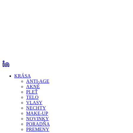
KRÁSA
ANTI-AGE
AKNÉ
PLEŤ
TELO
VLASY
NECHTY
MAKE-UP
NOVINKY
PORADŇA
PREMENY