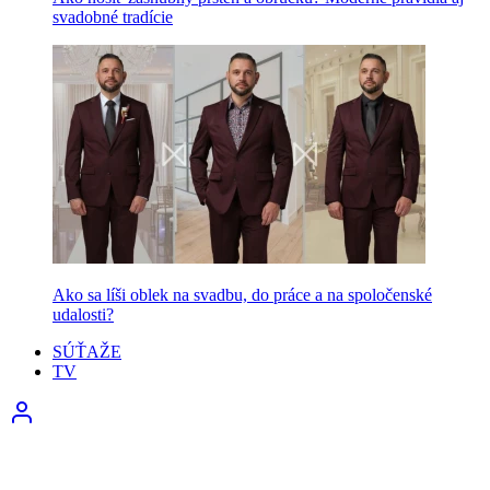
svadobné tradície
Ako sa líši oblek na svadbu, do práce a na spoločenské
udalosti?
SÚŤAŽE
TV