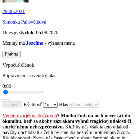
29.06.2021
Simonka Paľovčíková
Dnes je
štvrtok
, 06.08.2026
Meniny má
Jozefína
- význam mena
Prehrať
Vypočuť článok
Pripravujem slovenský hlas...
0:00
--:--
Rýchlosť
Hlas
Zastaviť
Veríte v anjelov strážnych
? Mnoho ľudí na nich neverí až do
okamihu, keď sa akoby zázrakom vyhnú tragickej udalosti či
smrteľnému nebezpečenstvu.
Kiež by nás však takéto udalosti
navždy obchádzali a čelili by sme iba bežným problémom života.
Rýchly spôsob života nás často oberá o rôzne čarovné okamihy