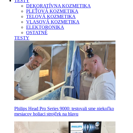
TESTY
DEKORATÍVNA KOZMETIKA
PLEŤOVÁ KOZMETIKA
TELOVÁ KOZMETIKA
VLASOVÁ KOZMETIKA
ELEKTORONIKA
OSTATNÉ
TESTY
Philips Head Pro Series 9000: testovali sme niekoľko
mesiacov holiaci strojček na hlavu