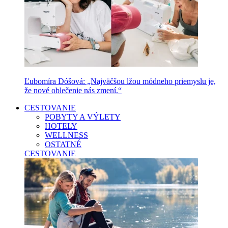
Ľubomíra Dóšová: „Najväčšou lžou módneho priemyslu je,
že nové oblečenie nás zmení.“
CESTOVANIE
POBYTY A VÝLETY
HOTELY
WELLNESS
OSTATNÉ
CESTOVANIE