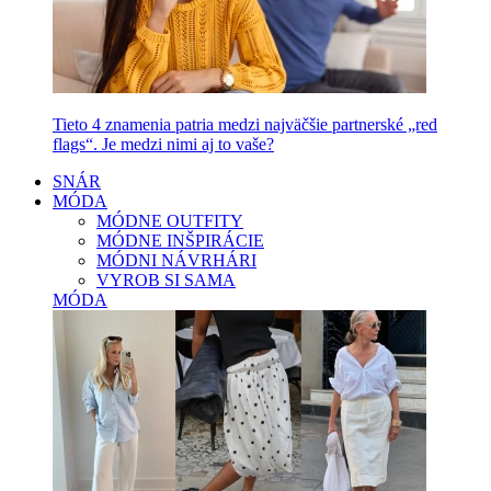
Tieto 4 znamenia patria medzi najväčšie partnerské „red
flags“. Je medzi nimi aj to vaše?
SNÁR
MÓDA
MÓDNE OUTFITY
MÓDNE INŠPIRÁCIE
MÓDNI NÁVRHÁRI
VYROB SI SAMA
MÓDA