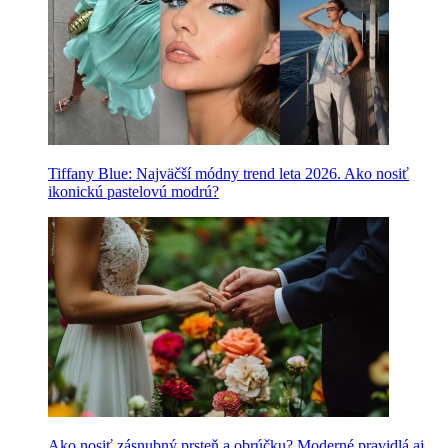
Tiffany Blue: Najväčší módny trend leta 2026. Ako nosiť
ikonickú pastelovú modrú?
Ako nosiť zásnubný prsteň a obrúčku? Moderné pravidlá aj