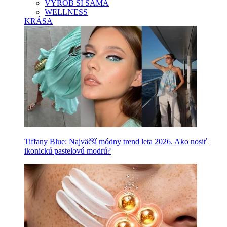
VYROB SI SAMA
WELLNESS
KRÁSA
Tiffany Blue: Najväčší módny trend leta 2026. Ako nosiť
ikonickú pastelovú modrú?