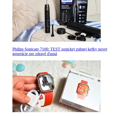
Philips Sonicare 7100: TEST sonickej zubnej kefky novej
generácie pre zdravé ďasná