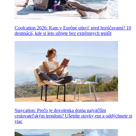
Coolcation 2026: Kam v Európe utiecť pred horúčavami? 10
destinácií, kde si leto užijete bez extrémnych teplôt
Staycation: Prečo je dovolenka doma najväčším
cestovateľským trendom? Ušetríte stovky eur a oddýchnete si
viac