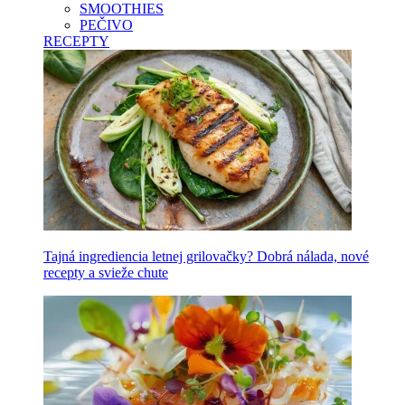
SMOOTHIES
PEČIVO
RECEPTY
Tajná ingrediencia letnej grilovačky? Dobrá nálada, nové
recepty a svieže chute