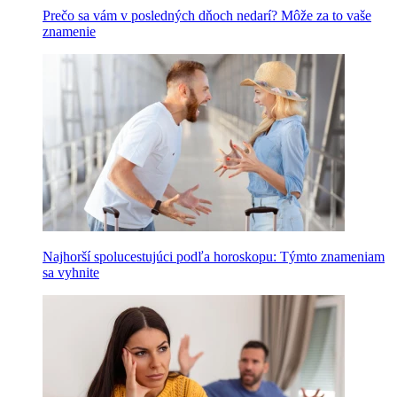
Prečo sa vám v posledných dňoch nedarí? Môže za to vaše
znamenie
Najhorší spolucestujúci podľa horoskopu: Týmto znameniam
sa vyhnite