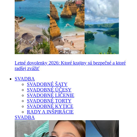
Letné dovolenky 2026: Ktoré krajiny sú bezpečné a ktoré
radšej zvážiť
SVADBA
SVADOBNÉ ŠATY
SVADOBNÉ ÚČESY
SVADOBNÉ LÍČENIE
SVADOBNÉ TORTY
SVADOBNÉ KYTICE
RADY A INŠPIRÁCIE
SVADBA