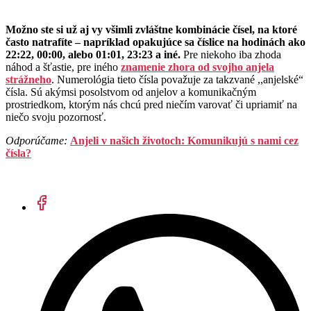
Možno ste si už aj vy všimli zvláštne kombinácie čísel, na ktoré
často natrafíte – napríklad opakujúce sa číslice na hodinách ako
22:22, 00:00, alebo 01:01, 23:23 a iné.
Pre niekoho iba zhoda
náhod a šťastie, pre iného
znamenie zhora od svojho anjela
strážneho
. Numerológia tieto čísla považuje za takzvané ,,anjelské“
čísla. Sú akýmsi posolstvom od anjelov a komunikačným
prostriedkom, ktorým nás chcú pred niečím varovať či upriamiť na
niečo svoju pozornosť.
Odporúčame:
Anjeli v našich životoch: Komunikujú s nami cez
čísla?