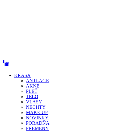
KRÁSA
ANTI-AGE
AKNÉ
PLEŤ
TELO
VLASY
NECHTY
MAKE-UP
NOVINKY
PORADŇA
PREMENY