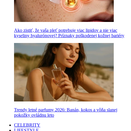
Ako zistiť, že vaša pleť potrebuje viac lipidov a nie viac
kyseliny hyalurónovej? Príznaky poškodenej kožnej bariéry
Trendy letné parfumy 2026: Banán, kokos a vôňa slanej
pokožky ovládnu leto
CELEBRITY
LIFESTYLE