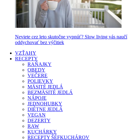
Neviete cez leto skutočne vypnúť? Slow living vás naučí
oddychovať bez výčitiek
VZŤAHY
RECEPTY
RAŇAJKY
OBEDY
VEČERE
POLIEVKY
MÄSITÉ JEDLÁ
BEZMÄSITÉ JEDLÁ
NÁPOJE
JEDNOHUBKY
DIÉTNE JEDLÁ
VEGAN
DEZERTY
RAW
KUCHÁRKY
RECEPTY ŠÉFKUCHÁROV