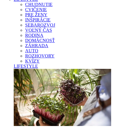
CHUDNUTIE
CVIČENIE
PRE ŽENY
INŠPIRÁCIE
SEBAROZVOJ
VOĽNÝ ČAS
RODINA
DOMÁCNOSŤ
ZÁHRADA
AUTO
ROZHOVORY
KVÍZY
LIFESTYLE