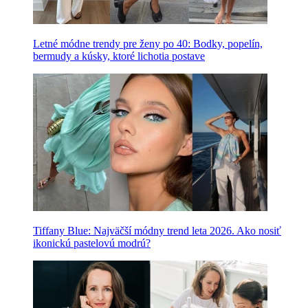
Letné módne trendy pre ženy po 40: Bodky, popelín,
bermudy a kúsky, ktoré lichotia postave
Tiffany Blue: Najväčší módny trend leta 2026. Ako nosiť
ikonickú pastelovú modrú?