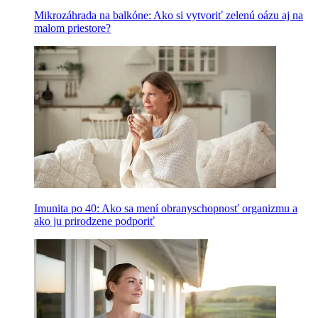
Mikrozáhrada na balkóne: Ako si vytvoriť zelenú oázu aj na
malom priestore?
Imunita po 40: Ako sa mení obranyschopnosť organizmu a
ako ju prirodzene podporiť