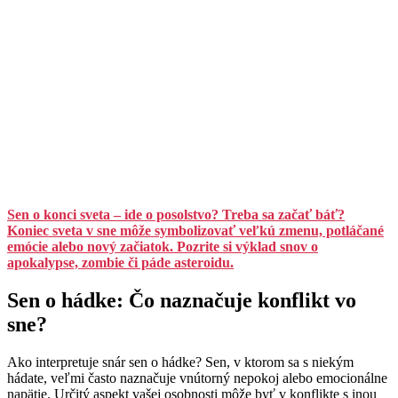
Sen o konci sveta – ide o posolstvo? Treba sa začať báť?
Koniec sveta v sne môže symbolizovať veľkú zmenu, potláčané
emócie alebo nový začiatok. Pozrite si výklad snov o
apokalypse, zombie či páde asteroidu.
Sen o hádke: Čo naznačuje konflikt vo
sne?
Ako interpretuje snár sen o hádke? Sen, v ktorom sa s niekým
hádate, veľmi často naznačuje vnútorný nepokoj alebo emocionálne
napätie. Určitý aspekt vašej osobnosti môže byť v konflikte s inou