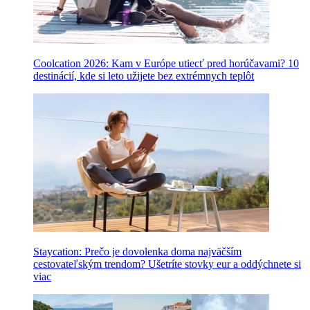
Coolcation 2026: Kam v Európe utiecť pred horúčavami? 10
destinácií, kde si leto užijete bez extrémnych teplôt
Staycation: Prečo je dovolenka doma najväčším
cestovateľským trendom? Ušetríte stovky eur a oddýchnete si
viac