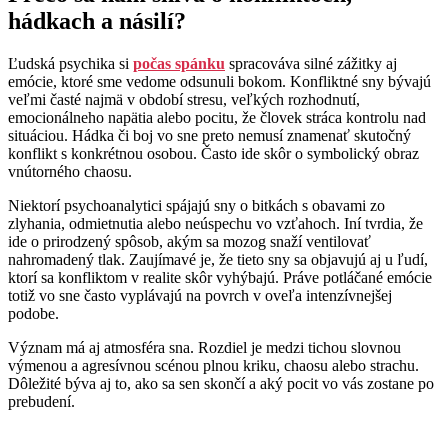
hádkach a násilí?
Ľudská psychika si
počas spánku
spracováva silné zážitky aj
emócie, ktoré sme vedome odsunuli bokom. Konfliktné sny bývajú
veľmi časté najmä v období stresu, veľkých rozhodnutí,
emocionálneho napätia alebo pocitu, že človek stráca kontrolu nad
situáciou. Hádka či boj vo sne preto nemusí znamenať skutočný
konflikt s konkrétnou osobou. Často ide skôr o symbolický obraz
vnútorného chaosu.
Niektorí psychoanalytici spájajú sny o bitkách s obavami zo
zlyhania, odmietnutia alebo neúspechu vo vzťahoch. Iní tvrdia, že
ide o prirodzený spôsob, akým sa mozog snaží ventilovať
nahromadený tlak. Zaujímavé je, že tieto sny sa objavujú aj u ľudí,
ktorí sa konfliktom v realite skôr vyhýbajú. Práve potláčané emócie
totiž vo sne často vyplávajú na povrch v oveľa intenzívnejšej
podobe.
Význam má aj atmosféra sna. Rozdiel je medzi tichou slovnou
výmenou a agresívnou scénou plnou kriku, chaosu alebo strachu.
Dôležité býva aj to, ako sa sen skončí a aký pocit vo vás zostane po
prebudení.