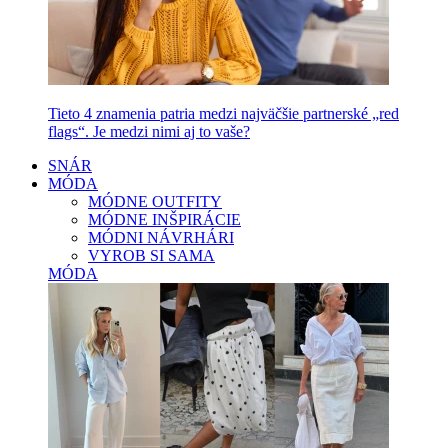
Tieto 4 znamenia patria medzi najväčšie partnerské „red
flags“. Je medzi nimi aj to vaše?
SNÁR
MÓDA
MÓDNE OUTFITY
MÓDNE INŠPIRÁCIE
MÓDNI NÁVRHÁRI
VYROB SI SAMA
MÓDA