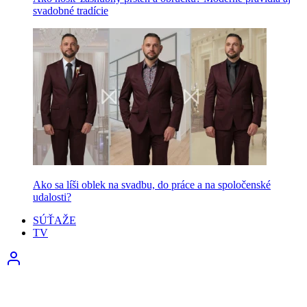
svadobné tradície
Ako sa líši oblek na svadbu, do práce a na spoločenské
udalosti?
SÚŤAŽE
TV