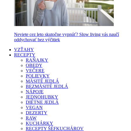
Neviete cez leto skutočne vypnúť? Slow living vás naučí
oddychovať bez výčitiek
VZŤAHY
RECEPTY
RAŇAJKY
OBEDY
VEČERE
POLIEVKY
MÄSITÉ JEDLÁ
BEZMÄSITÉ JEDLÁ
NÁPOJE
JEDNOHUBKY
DIÉTNE JEDLÁ
VEGAN
DEZERTY
RAW
KUCHÁRKY
RECEPTY ŠÉFKUCHÁROV