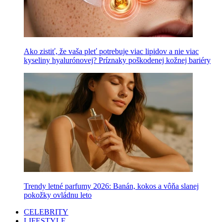
Ako zistiť, že vaša pleť potrebuje viac lipidov a nie viac
kyseliny hyalurónovej? Príznaky poškodenej kožnej bariéry
Trendy letné parfumy 2026: Banán, kokos a vôňa slanej
pokožky ovládnu leto
CELEBRITY
LIFESTYLE