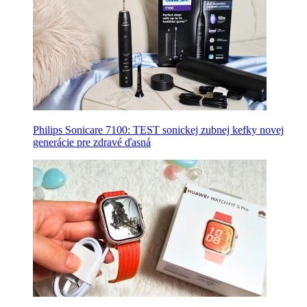
Philips Sonicare 7100: TEST sonickej zubnej kefky novej
generácie pre zdravé ďasná