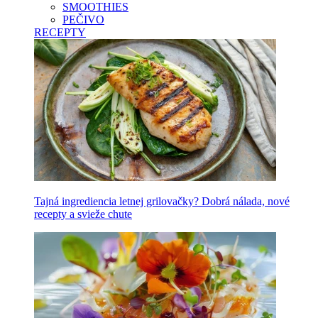
SMOOTHIES
PEČIVO
RECEPTY
Tajná ingrediencia letnej grilovačky? Dobrá nálada, nové
recepty a svieže chute