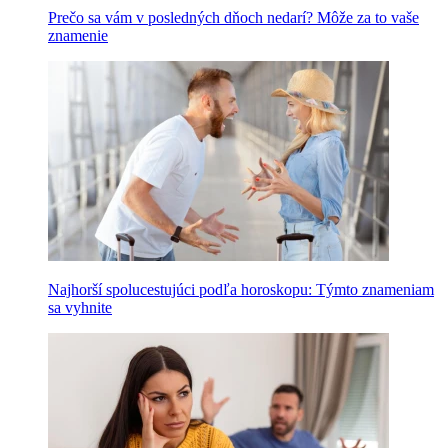
Prečo sa vám v posledných dňoch nedarí? Môže za to vaše
znamenie
Najhorší spolucestujúci podľa horoskopu: Týmto znameniam
sa vyhnite