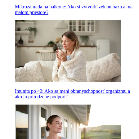
Mikrozáhrada na balkóne: Ako si vytvoriť zelenú oázu aj na
malom priestore?
Imunita po 40: Ako sa mení obranyschopnosť organizmu a
ako ju prirodzene podporiť