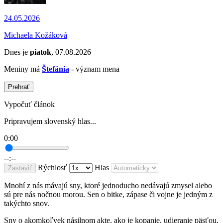
24.05.2026
Michaela Kožáková
Dnes je
piatok
, 07.08.2026
Meniny má
Štefánia
- význam mena
Prehrať
Vypočuť článok
Pripravujem slovenský hlas...
0:00
--:--
Rýchlosť
Hlas
Zastaviť
Mnohí z nás mávajú sny, ktoré jednoducho nedávajú zmysel alebo
sú pre nás nočnou morou. Sen o bitke, zápase či vojne je jedným z
takýchto snov.
Sny o akomkoľvek násilnom akte, ako je kopanie, udieranie päsťou,