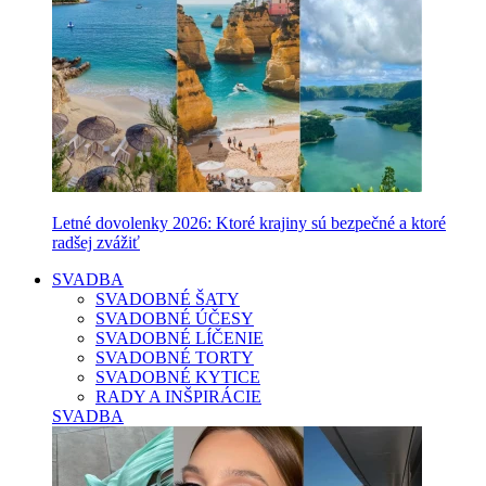
Letné dovolenky 2026: Ktoré krajiny sú bezpečné a ktoré
radšej zvážiť
SVADBA
SVADOBNÉ ŠATY
SVADOBNÉ ÚČESY
SVADOBNÉ LÍČENIE
SVADOBNÉ TORTY
SVADOBNÉ KYTICE
RADY A INŠPIRÁCIE
SVADBA