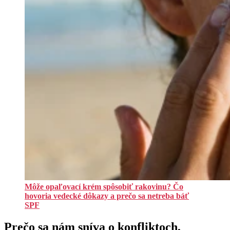
Môže opaľovací krém spôsobiť rakovinu? Čo
hovoria vedecké dôkazy a prečo sa netreba báť
SPF
Prečo sa nám sníva o konfliktoch,