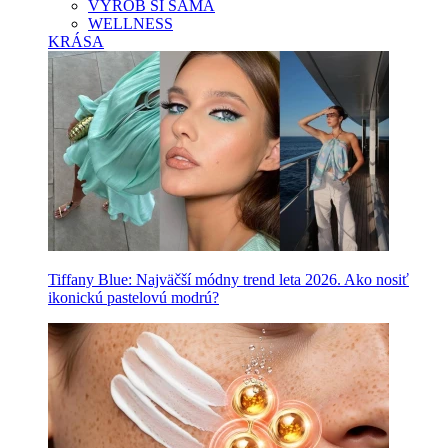
VYROB SI SAMA
WELLNESS
KRÁSA
Tiffany Blue: Najväčší módny trend leta 2026. Ako nosiť
ikonickú pastelovú modrú?