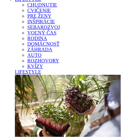
CHUDNUTIE
CVIČENIE
PRE ŽENY
INŠPIRÁCIE
SEBAROZVOJ
VOĽNÝ ČAS
RODINA
DOMÁCNOSŤ
ZÁHRADA
AUTO
ROZHOVORY
KVÍZY
LIFESTYLE