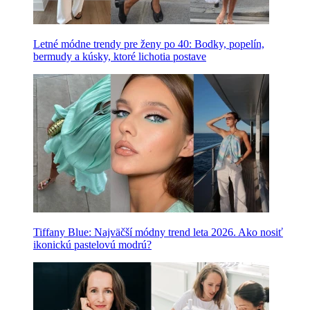
Letné módne trendy pre ženy po 40: Bodky, popelín,
bermudy a kúsky, ktoré lichotia postave
Tiffany Blue: Najväčší módny trend leta 2026. Ako nosiť
ikonickú pastelovú modrú?