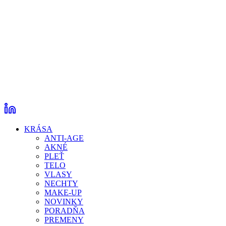
KRÁSA
ANTI-AGE
AKNÉ
PLEŤ
TELO
VLASY
NECHTY
MAKE-UP
NOVINKY
PORADŇA
PREMENY