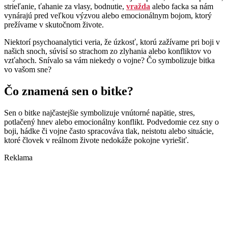
strieľanie, ťahanie za vlasy, bodnutie,
vražda
alebo facka sa nám
vynárajú pred veľkou výzvou alebo emocionálnym bojom, ktorý
prežívame v skutočnom živote.
Niektorí psychoanalytici veria, že úzkosť, ktorú zažívame pri boji v
našich snoch, súvisí so strachom zo zlyhania alebo konfliktov vo
vzťahoch. Snívalo sa vám niekedy o vojne? Čo symbolizuje bitka
vo vašom sne?
Čo znamená sen o bitke?
Sen o bitke najčastejšie symbolizuje vnútorné napätie, stres,
potlačený hnev alebo emocionálny konflikt. Podvedomie cez sny o
boji, hádke či vojne často spracováva tlak, neistotu alebo situácie,
ktoré človek v reálnom živote nedokáže pokojne vyriešiť.
Reklama