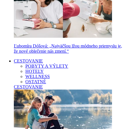
Ľubomíra Dóšová: „Najväčšou lžou módneho priemyslu je,
že nové oblečenie nás zmení.“
CESTOVANIE
POBYTY A VÝLETY
HOTELY
WELLNESS
OSTATNÉ
CESTOVANIE