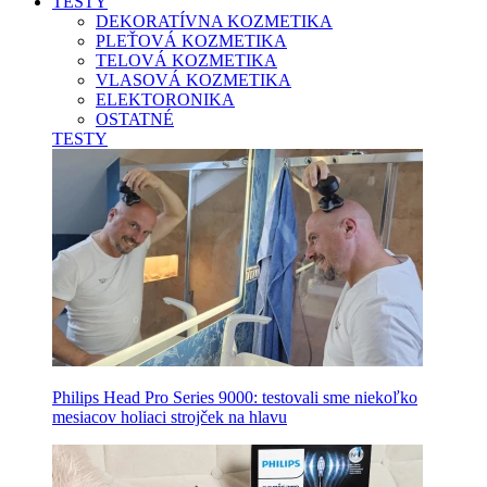
TESTY
DEKORATÍVNA KOZMETIKA
PLEŤOVÁ KOZMETIKA
TELOVÁ KOZMETIKA
VLASOVÁ KOZMETIKA
ELEKTORONIKA
OSTATNÉ
TESTY
Philips Head Pro Series 9000: testovali sme niekoľko
mesiacov holiaci strojček na hlavu