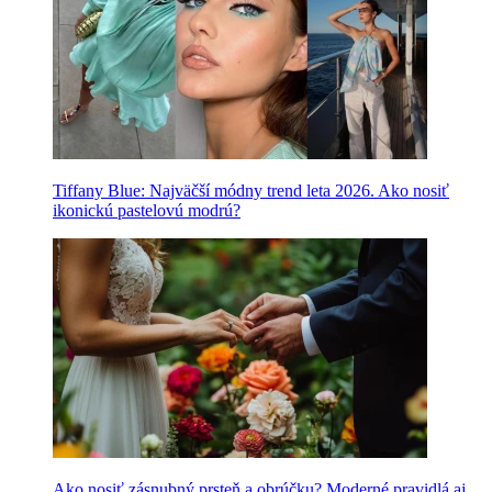
Tiffany Blue: Najväčší módny trend leta 2026. Ako nosiť
ikonickú pastelovú modrú?
Ako nosiť zásnubný prsteň a obrúčku? Moderné pravidlá aj