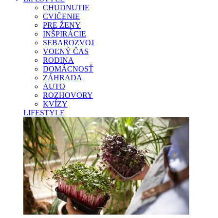
CHUDNUTIE
CVIČENIE
PRE ŽENY
INŠPIRÁCIE
SEBAROZVOJ
VOĽNÝ ČAS
RODINA
DOMÁCNOSŤ
ZÁHRADA
AUTO
ROZHOVORY
KVÍZY
LIFESTYLE