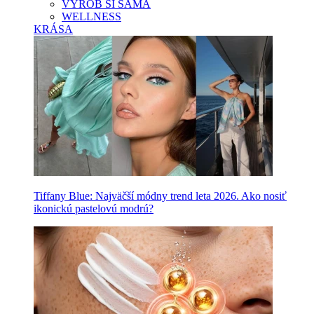
VYROB SI SAMA
WELLNESS
KRÁSA
Tiffany Blue: Najväčší módny trend leta 2026. Ako nosiť
ikonickú pastelovú modrú?