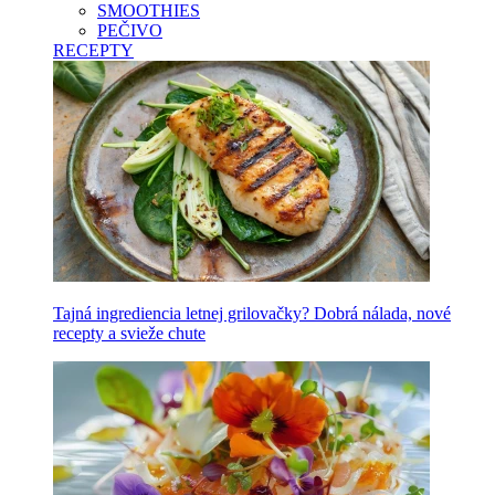
SMOOTHIES
PEČIVO
RECEPTY
Tajná ingrediencia letnej grilovačky? Dobrá nálada, nové
recepty a svieže chute