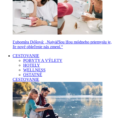
Ľubomíra Dóšová: „Najväčšou lžou módneho priemyslu je,
že nové oblečenie nás zmení.“
CESTOVANIE
POBYTY A VÝLETY
HOTELY
WELLNESS
OSTATNÉ
CESTOVANIE