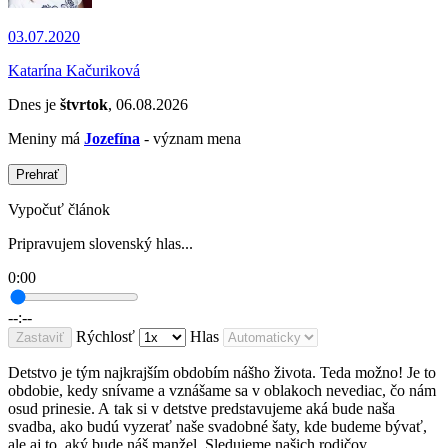
03.07.2020
Katarína Kačuriková
Dnes je
štvrtok
, 06.08.2026
Meniny má
Jozefína
- význam mena
Prehrať
Vypočuť článok
Pripravujem slovenský hlas...
0:00
--:--
Rýchlosť
Hlas
Zastaviť
Detstvo je tým najkrajším obdobím nášho života. Teda možno! Je to
obdobie, kedy snívame a vznášame sa v oblakoch nevediac, čo nám
osud prinesie. A tak si v detstve predstavujeme aká bude naša
svadba, ako budú vyzerať naše svadobné šaty, kde budeme bývať,
ale aj to, aký bude náš manžel. Sledujeme našich rodičov