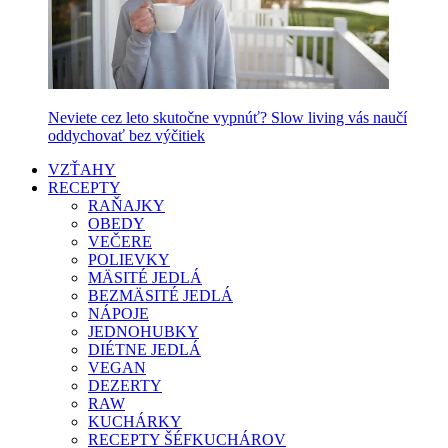
Neviete cez leto skutočne vypnúť? Slow living vás naučí
oddychovať bez výčitiek
VZŤAHY
RECEPTY
RAŇAJKY
OBEDY
VEČERE
POLIEVKY
MÄSITÉ JEDLÁ
BEZMÄSITÉ JEDLÁ
NÁPOJE
JEDNOHUBKY
DIÉTNE JEDLÁ
VEGAN
DEZERTY
RAW
KUCHÁRKY
RECEPTY ŠÉFKUCHÁROV