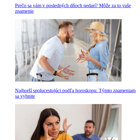
Prečo sa vám v posledných dňoch nedarí? Môže za to vaše
znamenie
Najhorší spolucestujúci podľa horoskopu: Týmto znameniam
sa vyhnite