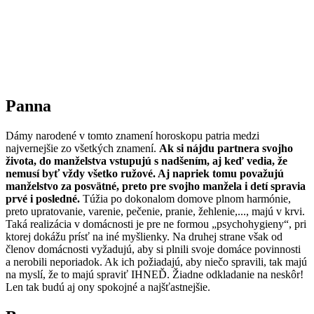
Panna
Dámy narodené v tomto znamení horoskopu patria medzi
najvernejšie zo všetkých znamení.
Ak si nájdu partnera svojho
života, do manželstva vstupujú s nadšením, aj keď vedia, že
nemusí byť vždy všetko ružové. Aj napriek tomu považujú
manželstvo za posvätné, preto pre svojho manžela i detí spravia
prvé i posledné.
Túžia po dokonalom domove plnom harmónie,
preto upratovanie, varenie, pečenie, pranie, žehlenie,..., majú v krvi.
Taká realizácia v domácnosti je pre ne formou „psychohygieny“, pri
ktorej dokážu prísť na iné myšlienky. Na druhej strane však od
členov domácnosti vyžadujú, aby si plnili svoje domáce povinnosti
a nerobili neporiadok. Ak ich požiadajú, aby niečo spravili, tak majú
na myslí, že to majú spraviť IHNEĎ. Žiadne odkladanie na neskôr!
Len tak budú aj ony spokojné a najšťastnejšie.