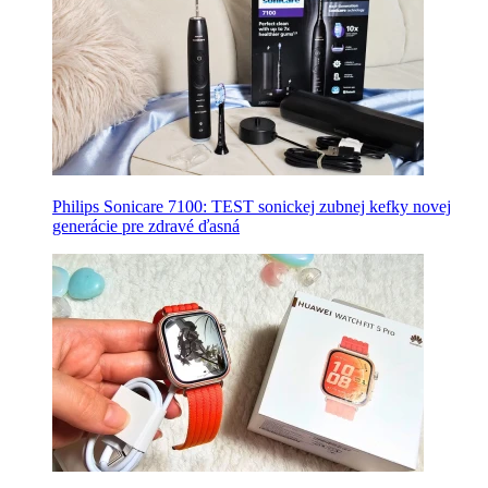
Philips Sonicare 7100: TEST sonickej zubnej kefky novej
generácie pre zdravé ďasná