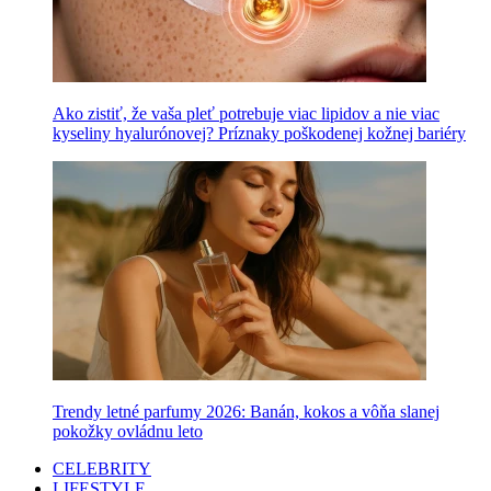
Ako zistiť, že vaša pleť potrebuje viac lipidov a nie viac
kyseliny hyalurónovej? Príznaky poškodenej kožnej bariéry
Trendy letné parfumy 2026: Banán, kokos a vôňa slanej
pokožky ovládnu leto
CELEBRITY
LIFESTYLE