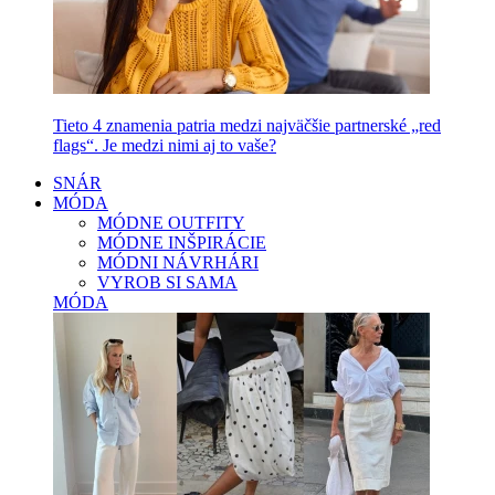
Tieto 4 znamenia patria medzi najväčšie partnerské „red
flags“. Je medzi nimi aj to vaše?
SNÁR
MÓDA
MÓDNE OUTFITY
MÓDNE INŠPIRÁCIE
MÓDNI NÁVRHÁRI
VYROB SI SAMA
MÓDA