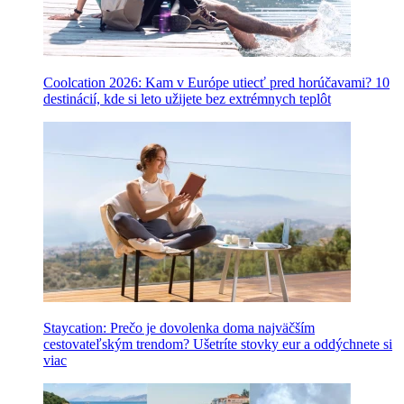
Coolcation 2026: Kam v Európe utiecť pred horúčavami? 10
destinácií, kde si leto užijete bez extrémnych teplôt
Staycation: Prečo je dovolenka doma najväčším
cestovateľským trendom? Ušetríte stovky eur a oddýchnete si
viac