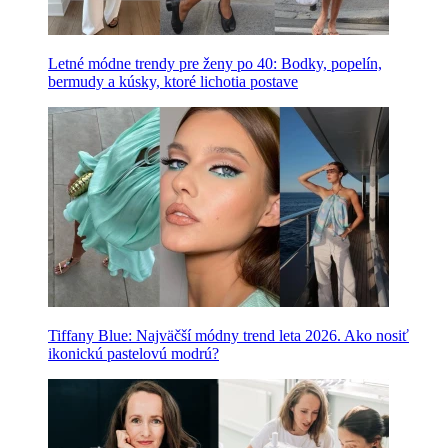
Letné módne trendy pre ženy po 40: Bodky, popelín,
bermudy a kúsky, ktoré lichotia postave
Tiffany Blue: Najväčší módny trend leta 2026. Ako nosiť
ikonickú pastelovú modrú?