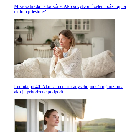
Mikrozáhrada na balkóne: Ako si vytvoriť zelenú oázu aj na
malom priestore?
Imunita po 40: Ako sa mení obranyschopnosť organizmu a
ako ju prirodzene podporiť