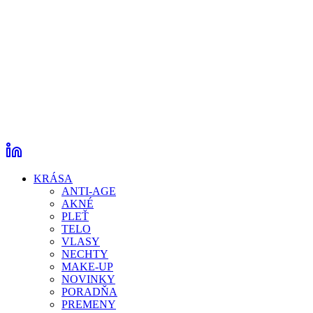
KRÁSA
ANTI-AGE
AKNÉ
PLEŤ
TELO
VLASY
NECHTY
MAKE-UP
NOVINKY
PORADŇA
PREMENY