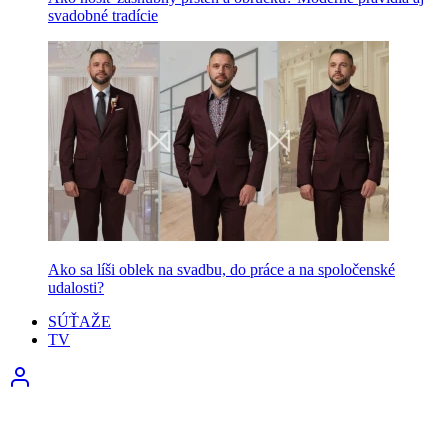
svadobné tradície
Ako sa líši oblek na svadbu, do práce a na spoločenské
udalosti?
SÚŤAŽE
TV