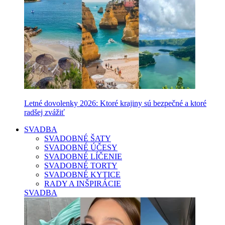
Letné dovolenky 2026: Ktoré krajiny sú bezpečné a ktoré
radšej zvážiť
SVADBA
SVADOBNÉ ŠATY
SVADOBNÉ ÚČESY
SVADOBNÉ LÍČENIE
SVADOBNÉ TORTY
SVADOBNÉ KYTICE
RADY A INŠPIRÁCIE
SVADBA