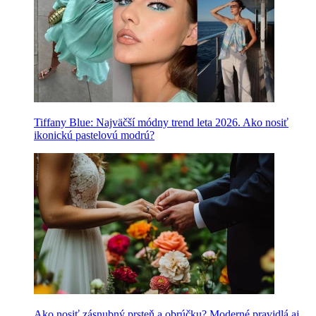
Tiffany Blue: Najväčší módny trend leta 2026. Ako nosiť
ikonickú pastelovú modrú?
Ako nosiť zásnubný prsteň a obrúčku? Moderné pravidlá aj