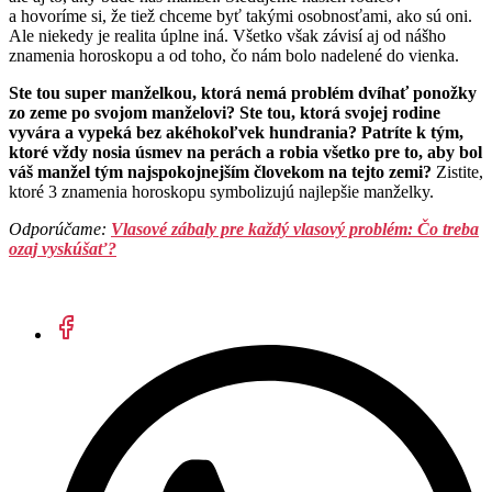
a hovoríme si, že tiež chceme byť takými osobnosťami, ako sú oni.
Ale niekedy je realita úplne iná. Všetko však závisí aj od nášho
znamenia horoskopu a od toho, čo nám bolo nadelené do vienka.
Ste tou super manželkou, ktorá nemá problém dvíhať ponožky
zo zeme po svojom manželovi? Ste tou, ktorá svojej rodine
vyvára a vypeká bez akéhokoľvek hundrania?
Patríte k tým,
ktoré vždy nosia úsmev na perách a robia všetko pre to, aby bol
váš manžel tým najspokojnejším človekom na tejto zemi?
Zistite,
ktoré 3 znamenia horoskopu symbolizujú najlepšie manželky.
Odporúčame:
Vlasové zábaly pre každý vlasový problém: Čo treba
ozaj vyskúšať?