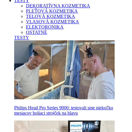
TESTY
DEKORATÍVNA KOZMETIKA
PLEŤOVÁ KOZMETIKA
TELOVÁ KOZMETIKA
VLASOVÁ KOZMETIKA
ELEKTORONIKA
OSTATNÉ
TESTY
Philips Head Pro Series 9000: testovali sme niekoľko
mesiacov holiaci strojček na hlavu