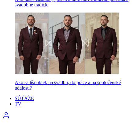
svadobné tradície
Ako sa líši oblek na svadbu, do práce a na spoločenské
udalosti?
SÚŤAŽE
TV