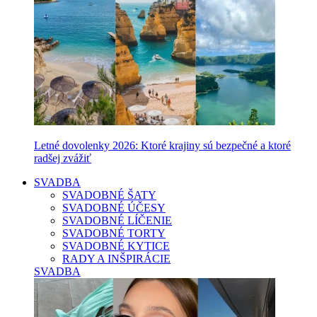
Letné dovolenky 2026: Ktoré krajiny sú bezpečné a ktoré
radšej zvážiť
SVADBA
SVADOBNÉ ŠATY
SVADOBNÉ ÚČESY
SVADOBNÉ LÍČENIE
SVADOBNÉ TORTY
SVADOBNÉ KYTICE
RADY A INŠPIRÁCIE
SVADBA