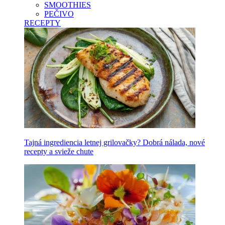
SMOOTHIES
PEČIVO
RECEPTY
Tajná ingrediencia letnej grilovačky? Dobrá nálada, nové
recepty a svieže chute