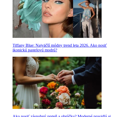
Tiffany Blue: Najväčší módny trend leta 2026. Ako nosiť
ikonickú pastelovú modrú?
Ako nosiť zásnubný prsteň a obrúčku? Moderné pravidlá aj