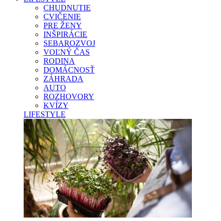
CHUDNUTIE
CVIČENIE
PRE ŽENY
INŠPIRÁCIE
SEBAROZVOJ
VOĽNÝ ČAS
RODINA
DOMÁCNOSŤ
ZÁHRADA
AUTO
ROZHOVORY
KVÍZY
LIFESTYLE