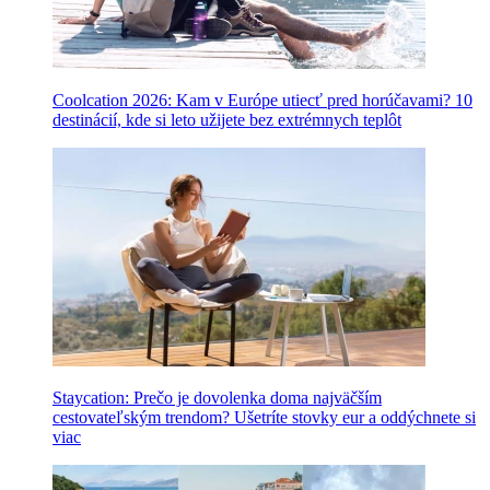
Coolcation 2026: Kam v Európe utiecť pred horúčavami? 10
destinácií, kde si leto užijete bez extrémnych teplôt
Staycation: Prečo je dovolenka doma najväčším
cestovateľským trendom? Ušetríte stovky eur a oddýchnete si
viac