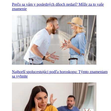
Prečo sa vám v posledných dňoch nedarí? Môže za to vaše
znamenie
Najhorší spolucestujúci podľa horoskopu: Týmto znameniam
sa vyhnite