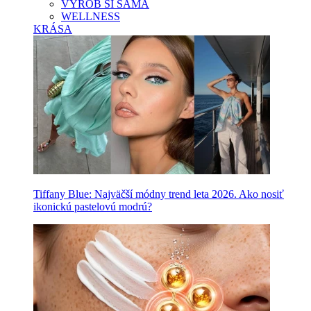
VYROB SI SAMA
WELLNESS
KRÁSA
Tiffany Blue: Najväčší módny trend leta 2026. Ako nosiť
ikonickú pastelovú modrú?