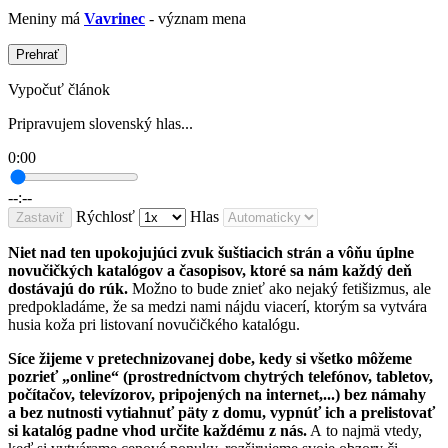
Meniny má
Vavrinec
- význam mena
Prehrať
Vypočuť článok
Pripravujem slovenský hlas...
0:00
--:--
Rýchlosť
Hlas
Zastaviť
Niet nad ten upokojujúci zvuk šuštiacich strán a vôňu úplne
novučičkých katalógov a časopisov, ktoré sa nám každý deň
dostávajú do rúk.
Možno to bude znieť ako nejaký fetišizmus, ale
predpokladáme, že sa medzi nami nájdu viacerí, ktorým sa vytvára
husia koža pri listovaní novučičkého katalógu.
Síce žijeme v pretechnizovanej dobe, kedy si všetko môžeme
pozrieť „online“ (prostredníctvom chytrých telefónov, tabletov,
počítačov, televízorov, pripojených na internet,...) bez námahy
a bez nutnosti vytiahnuť päty z domu, vypnúť ich a prelistovať
si katalóg padne vhod určite každému z nás.
A to najmä vtedy,