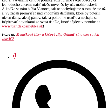
keď si vytvárame cenové ponuky, rozširujeme svoje obzory či
jednoducho chceme nájsť niečo nové, čo by nás mohlo osloviť.
A keďže sa nám blížia Vianoce, tak nepochybujeme o tom, že ste už
aj vy začali premýšľať nad vhodnými darčekmi, ktoré by potešili
nielen dámy, ale aj pánov, tak sa pohodlne usaďte a nechajte sa
inšpirovať novinkami zo sveta tianDe, ktoré nájdete v ponuke na
www.tiandekozmetika.sk
!
Pozri aj:
Metličkové žilky a kŕčové žily: Odkiaľ sú a ako sa ich
zbaviť?