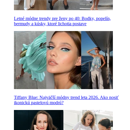
Letné módne trendy pre ženy po 40: Bodky, popelín,
bermudy a kúsky, ktoré lichotia postave
Tiffany Blue: Najväčší módny trend leta 2026. Ako nosiť
ikonickú pastelovú modrú?