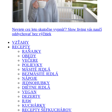
Neviete cez leto skutočne vypnúť? Slow living vás naučí
oddychovať bez výčitiek
VZŤAHY
RECEPTY
RAŇAJKY
OBEDY
VEČERE
POLIEVKY
MÄSITÉ JEDLÁ
BEZMÄSITÉ JEDLÁ
NÁPOJE
JEDNOHUBKY
DIÉTNE JEDLÁ
VEGAN
DEZERTY
RAW
KUCHÁRKY
RECEPTY ŠÉFKUCHÁROV