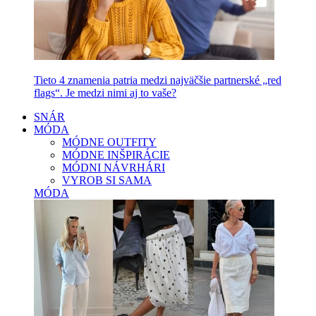
Tieto 4 znamenia patria medzi najväčšie partnerské „red
flags“. Je medzi nimi aj to vaše?
SNÁR
MÓDA
MÓDNE OUTFITY
MÓDNE INŠPIRÁCIE
MÓDNI NÁVRHÁRI
VYROB SI SAMA
MÓDA