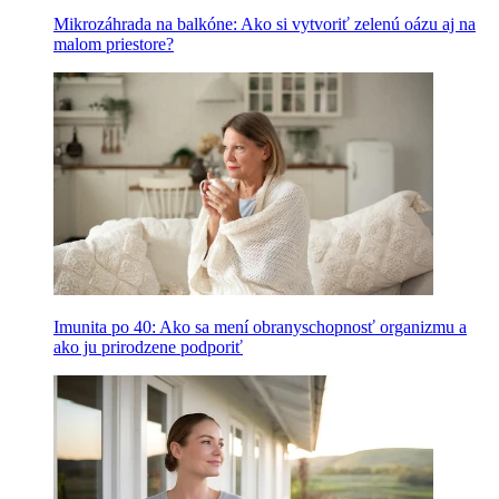
Mikrozáhrada na balkóne: Ako si vytvoriť zelenú oázu aj na
malom priestore?
Imunita po 40: Ako sa mení obranyschopnosť organizmu a
ako ju prirodzene podporiť