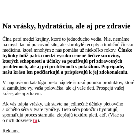
Na vrásky, hydratáciu, ale aj pre zdravie
Čína patrí medzi krajiny, ktoré to jednoducho vedia. Nie, nemáme
na mysli lacnú pracovnú silu, ale starobylé recepty a tradičnú čínsku
medicínu, ktorá mnohým z nás pomáha už niekoľko rokov.
Čínske
bylinky totiž patria medzi vysoko cenené liečivé suroviny,
ktorých schopnosti a účinky sa používajú pri zdravotných
problémoch, ale aj pri problémoch s pokožkou. Poprípade,
našu krásu len podčiarkujú a prispievajú k jej zdokonaleniu.
V najnovšom katalógu preto nájdete širokú ponuku produktov, ktoré
si zamilujete vy, vaša polovička, ale aj vaše deti. Prospejú vašej
kráse, ale aj zdraviu.
Ak vás trápia vrásky, tak stavte na jedinečné účinky pleťového
a očného séra v tvare rybičky. Tieto séra pokožku hydratujú,
spomaľujú proces starnutia, zlepšujú textúru pleti, atď. (Viac sa
o nich dozviete
tu
).
Reklama