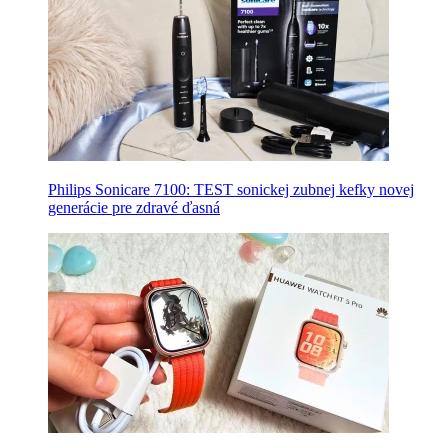
Philips Sonicare 7100: TEST sonickej zubnej kefky novej
generácie pre zdravé ďasná