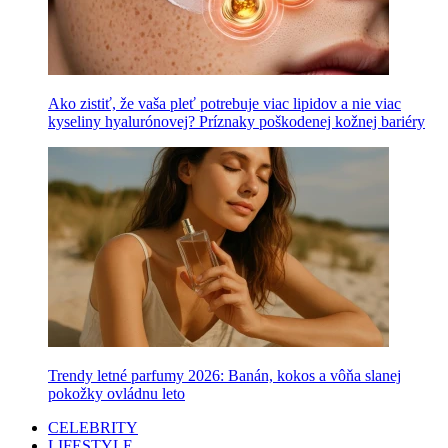
Ako zistiť, že vaša pleť potrebuje viac lipidov a nie viac
kyseliny hyalurónovej? Príznaky poškodenej kožnej bariéry
Trendy letné parfumy 2026: Banán, kokos a vôňa slanej
pokožky ovládnu leto
CELEBRITY
LIFESTYLE