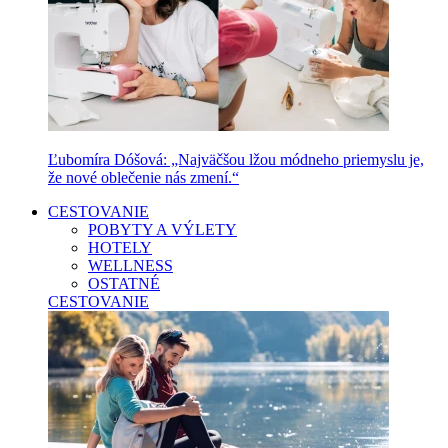
Ľubomíra Dóšová: „Najväčšou lžou módneho priemyslu je,
že nové oblečenie nás zmení.“
CESTOVANIE
POBYTY A VÝLETY
HOTELY
WELLNESS
OSTATNÉ
CESTOVANIE