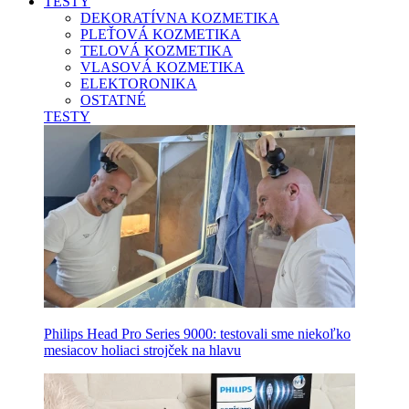
TESTY
DEKORATÍVNA KOZMETIKA
PLEŤOVÁ KOZMETIKA
TELOVÁ KOZMETIKA
VLASOVÁ KOZMETIKA
ELEKTORONIKA
OSTATNÉ
TESTY
Philips Head Pro Series 9000: testovali sme niekoľko
mesiacov holiaci strojček na hlavu