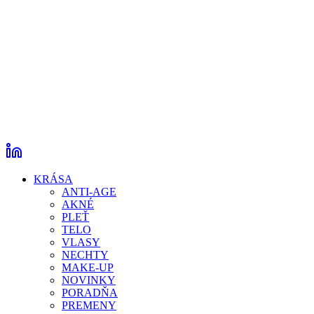
KRÁSA
ANTI-AGE
AKNÉ
PLEŤ
TELO
VLASY
NECHTY
MAKE-UP
NOVINKY
PORADŇA
PREMENY