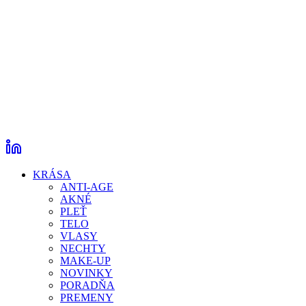
KRÁSA
ANTI-AGE
AKNÉ
PLEŤ
TELO
VLASY
NECHTY
MAKE-UP
NOVINKY
PORADŇA
PREMENY