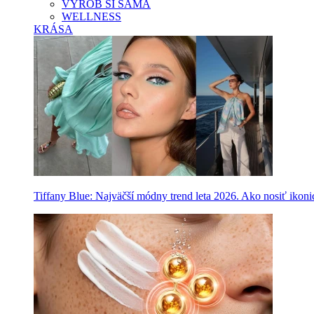
VYROB SI SAMA
WELLNESS
KRÁSA
Tiffany Blue: Najväčší módny trend leta 2026. Ako nosiť ikon