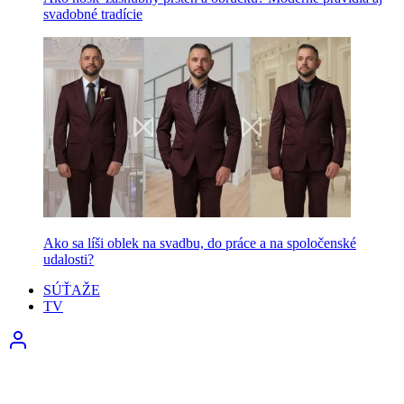
svadobné tradície
Ako sa líši oblek na svadbu, do práce a na spoločenské
udalosti?
SÚŤAŽE
TV