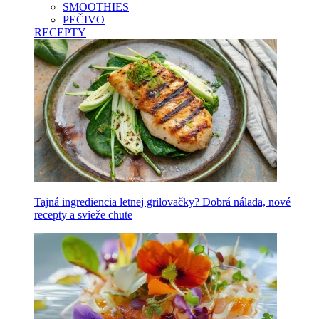
SMOOTHIES
PEČIVO
RECEPTY
Tajná ingrediencia letnej grilovačky? Dobrá nálada, nové
recepty a svieže chute