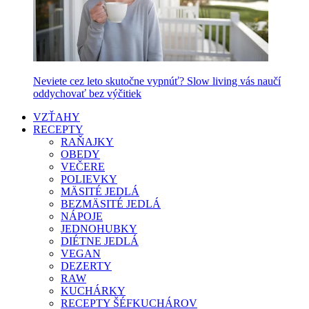
Neviete cez leto skutočne vypnúť? Slow living vás naučí
oddychovať bez výčitiek
VZŤAHY
RECEPTY
RAŇAJKY
OBEDY
VEČERE
POLIEVKY
MÄSITÉ JEDLÁ
BEZMÄSITÉ JEDLÁ
NÁPOJE
JEDNOHUBKY
DIÉTNE JEDLÁ
VEGAN
DEZERTY
RAW
KUCHÁRKY
RECEPTY ŠÉFKUCHÁROV