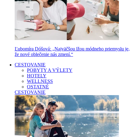
Ľubomíra Dóšová: „Najväčšou lžou módneho priemyslu je,
že nové oblečenie nás zmení.“
CESTOVANIE
POBYTY A VÝLETY
HOTELY
WELLNESS
OSTATNÉ
CESTOVANIE