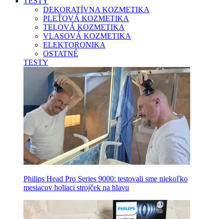
TESTY
DEKORATÍVNA KOZMETIKA
PLEŤOVÁ KOZMETIKA
TELOVÁ KOZMETIKA
VLASOVÁ KOZMETIKA
ELEKTORONIKA
OSTATNÉ
TESTY
Philips Head Pro Series 9000: testovali sme niekoľko
mesiacov holiaci strojček na hlavu