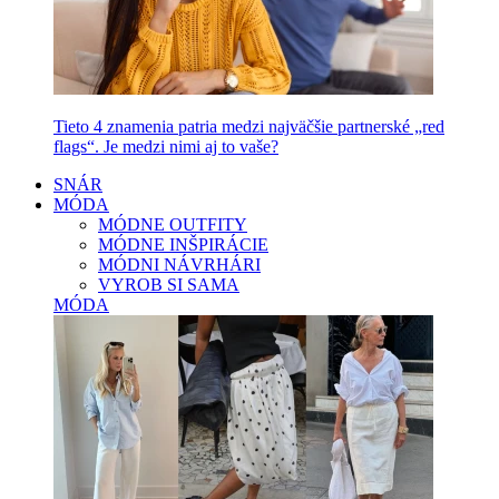
Tieto 4 znamenia patria medzi najväčšie partnerské „red
flags“. Je medzi nimi aj to vaše?
SNÁR
MÓDA
MÓDNE OUTFITY
MÓDNE INŠPIRÁCIE
MÓDNI NÁVRHÁRI
VYROB SI SAMA
MÓDA