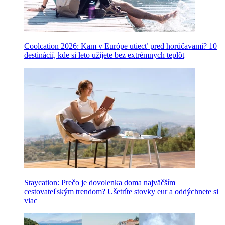
Coolcation 2026: Kam v Európe utiecť pred horúčavami? 10
destinácií, kde si leto užijete bez extrémnych teplôt
Staycation: Prečo je dovolenka doma najväčším
cestovateľským trendom? Ušetríte stovky eur a oddýchnete si
viac