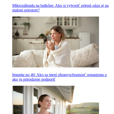
Mikrozáhrada na balkóne: Ako si vytvoriť zelenú oázu aj na
malom priestore?
Imunita po 40: Ako sa mení obranyschopnosť organizmu a
ako ju prirodzene podporiť