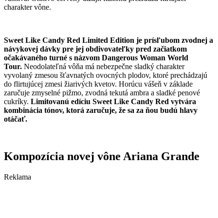
charakter vône.
Sweet Like Candy Red Limited Edition je prísľubom zvodnej a
návykovej dávky pre jej obdivovateľky pred začiatkom
očakávaného turné s názvom Dangerous Woman World
Tour.
Neodolateľná vôňa má nebezpečne sladký charakter
vyvolaný zmesou šťavnatých ovocných plodov, ktoré prechádzajú
do flirtujúcej zmesi žiarivých kvetov. Horúcu vášeň v základe
zaručuje zmyselné pižmo, zvodná tekutá ambra a sladké penové
cukríky.
Limitovanú edíciu Sweet Like Candy Red vytvára
kombinácia tónov, ktorá zaručuje, že sa za ňou budú hlavy
otáčať.
Kompozícia novej vône Ariana Grande
Reklama