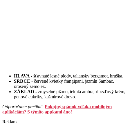
HLAVA -
šťavnaté lesné plody, taliansky bergamot, hruška.
SRDCE -
červené kvietky frangipani, jazmín Sambac,
orosený zemolez.
ZÁKLAD -
zmyselné pižmo, tekutá ambra, ríbezľový krém,
penové cukríky, kašmírové drevo.
Odporúčame prečítať:
Pokojný spánok vďaka mobilným
aplikáciám? S týmito appkami áno!
Reklama