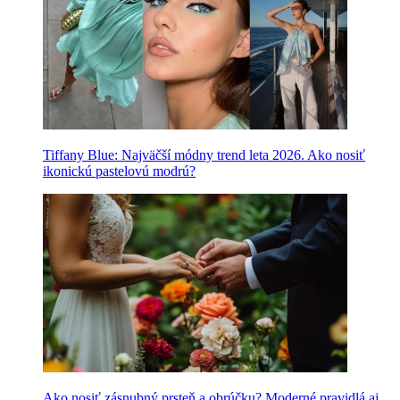
Tiffany Blue: Najväčší módny trend leta 2026. Ako nosiť
ikonickú pastelovú modrú?
Ako nosiť zásnubný prsteň a obrúčku? Moderné pravidlá aj