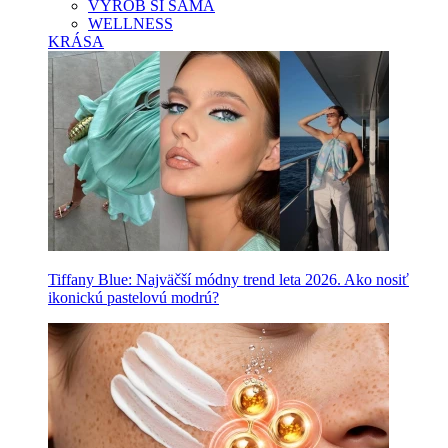
VYROB SI SAMA
WELLNESS
KRÁSA
Tiffany Blue: Najväčší módny trend leta 2026. Ako nosiť
ikonickú pastelovú modrú?