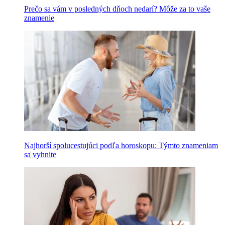
Prečo sa vám v posledných dňoch nedarí? Môže za to vaše
znamenie
Najhorší spolucestujúci podľa horoskopu: Týmto znameniam
sa vyhnite