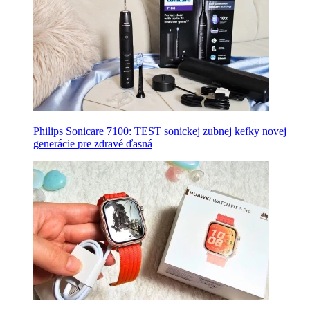
Philips Sonicare 7100: TEST sonickej zubnej kefky novej
generácie pre zdravé ďasná