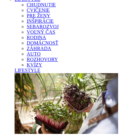
CHUDNUTIE
CVIČENIE
PRE ŽENY
INŠPIRÁCIE
SEBAROZVOJ
VOĽNÝ ČAS
RODINA
DOMÁCNOSŤ
ZÁHRADA
AUTO
ROZHOVORY
KVÍZY
LIFESTYLE