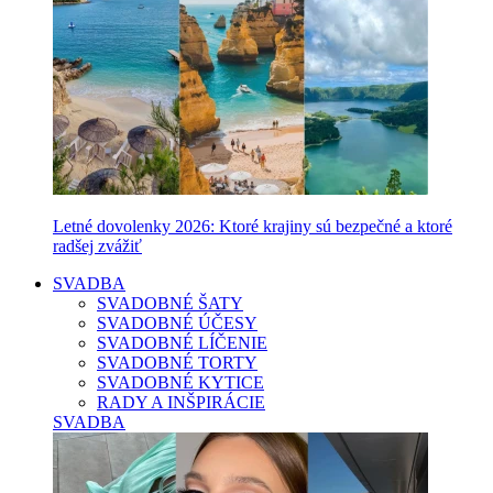
Letné dovolenky 2026: Ktoré krajiny sú bezpečné a ktoré
radšej zvážiť
SVADBA
SVADOBNÉ ŠATY
SVADOBNÉ ÚČESY
SVADOBNÉ LÍČENIE
SVADOBNÉ TORTY
SVADOBNÉ KYTICE
RADY A INŠPIRÁCIE
SVADBA