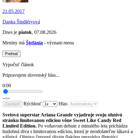
21.05.2017
Danka Šindléryová
Dnes je
piatok
, 07.08.2026
Meniny má
Štefánia
- význam mena
Prehrať
Vypočuť článok
Pripravujem slovenský hlas...
0:00
--:--
Rýchlosť
Hlas
Zastaviť
Svetová superstar Ariana Grande vyjadruje svoju ohnivú
stránku limitovanou edíciou vône Sweet Like Candy Red
Limited Edition.
Po voňavom debute z minulého leta prichádza
hudobná diva s limitovanou edíciou, ktorá je neodolateľne lákavá a
vášnivá. Ohnivo červený dizajn flakónu prezrádza flirtujúci