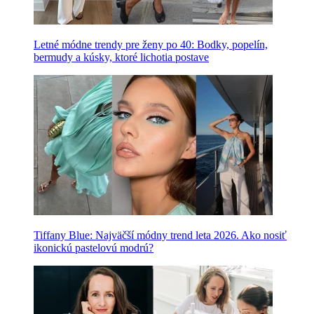
Letné módne trendy pre ženy po 40: Bodky, popelín,
bermudy a kúsky, ktoré lichotia postave
Tiffany Blue: Najväčší módny trend leta 2026. Ako nosiť
ikonickú pastelovú modrú?