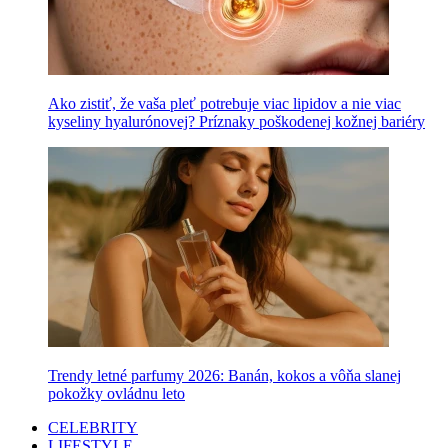
Ako zistiť, že vaša pleť potrebuje viac lipidov a nie viac
kyseliny hyalurónovej? Príznaky poškodenej kožnej bariéry
Trendy letné parfumy 2026: Banán, kokos a vôňa slanej
pokožky ovládnu leto
CELEBRITY
LIFESTYLE