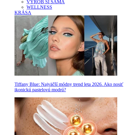
VYROB SI SAMA
WELLNESS
KRÁSA
Tiffany Blue: Najväčší módny trend leta 2026. Ako nosiť
ikonickú pastelovú modrú?