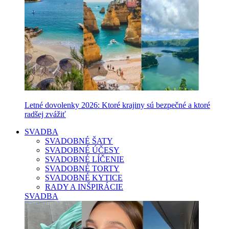
Letné dovolenky 2026: Ktoré krajiny sú bezpečné a ktoré
radšej zvážiť
SVADBA
SVADOBNÉ ŠATY
SVADOBNÉ ÚČESY
SVADOBNÉ LÍČENIE
SVADOBNÉ TORTY
SVADOBNÉ KYTICE
RADY A INŠPIRÁCIE
SVADBA