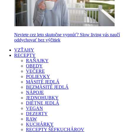
Neviete cez leto skutočne vypnúť? Slow living vás naučí
oddychovať bez výčitiek
VZŤAHY
RECEPTY
RAŇAJKY
OBEDY
VEČERE
POLIEVKY
MÄSITÉ JEDLÁ
BEZMÄSITÉ JEDLÁ
NÁPOJE
JEDNOHUBKY
DIÉTNE JEDLÁ
VEGAN
DEZERTY
RAW
KUCHÁRKY
RECEPTY ŠÉFKUCHÁROV