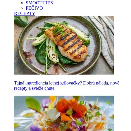
SMOOTHIES
PEČIVO
RECEPTY
Tajná ingrediencia letnej grilovačky? Dobrá nálada, nové
recepty a svieže chute