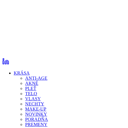
KRÁSA
ANTI-AGE
AKNÉ
PLEŤ
TELO
VLASY
NECHTY
MAKE-UP
NOVINKY
PORADŇA
PREMENY