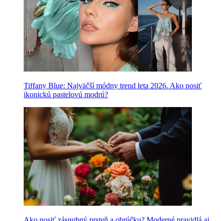
Tiffany Blue: Najväčší módny trend leta 2026. Ako nosiť
ikonickú pastelovú modrú?
Ako nosiť zásnubný prsteň a obrúčku? Moderné pravidlá aj