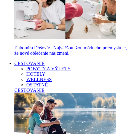
Ľubomíra Dóšová: „Najväčšou lžou módneho priemyslu je,
že nové oblečenie nás zmení.“
CESTOVANIE
POBYTY A VÝLETY
HOTELY
WELLNESS
OSTATNÉ
CESTOVANIE