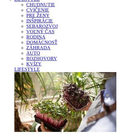
CHUDNUTIE
CVIČENIE
PRE ŽENY
INŠPIRÁCIE
SEBAROZVOJ
VOĽNÝ ČAS
RODINA
DOMÁCNOSŤ
ZÁHRADA
AUTO
ROZHOVORY
KVÍZY
LIFESTYLE