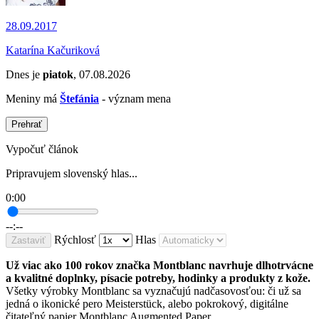
28.09.2017
Katarína Kačuriková
Dnes je
piatok
, 07.08.2026
Meniny má
Štefánia
- význam mena
Prehrať
Vypočuť článok
Pripravujem slovenský hlas...
0:00
--:--
Rýchlosť
Hlas
Zastaviť
Už viac ako 100 rokov značka Montblanc navrhuje dlhotrvácne
a kvalitné doplnky, písacie potreby, hodinky a produkty z kože.
Všetky výrobky Montblanc sa vyznačujú nadčasovosťou: či už sa
jedná o ikonické pero Meisterstück, alebo pokrokový, digitálne
čitateľný papier Montblanc Augmented Paper.