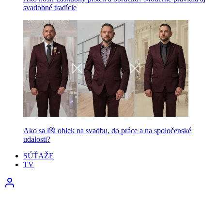
svadobné tradície
Ako sa líši oblek na svadbu, do práce a na spoločenské
udalosti?
SÚŤAŽE
TV