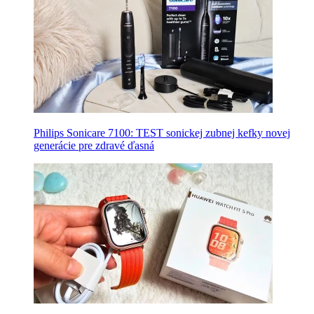
Philips Sonicare 7100: TEST sonickej zubnej kefky novej
generácie pre zdravé ďasná