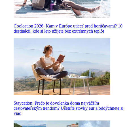
Coolcation 2026: Kam v Európe utiecť pred horúčavami? 10
destinácií, kde si leto užijete bez extrémnych teplôt
Staycation: Prečo je dovolenka doma najväčším
cestovateľským trendom? Ušetríte stovky eur a oddýchnete si
viac