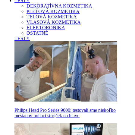
TESTY
DEKORATÍVNA KOZMETIKA
PLEŤOVÁ KOZMETIKA
TELOVÁ KOZMETIKA
VLASOVÁ KOZMETIKA
ELEKTORONIKA
OSTATNÉ
TESTY
Philips Head Pro Series 9000: testovali sme niekoľko
mesiacov holiaci strojček na hlavu