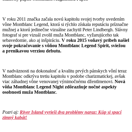
V roku 2011 značka začala novú kapitolu svojej tvorby uvedením
vône Montblanc Legend, ktorá si rýchlo získala reputáciu príznačne
mužnej a ktorú jedinečne vizuálne zachytil Peter Lindbergh. Slávny
fotograf si pre vizuál zvolil muža Montblanc, vyžarujúceho tak
sebavedomie, ako aj inšpiráciu.
V roku 2015 voňavý príbeh našiel
svoje pokračovanie s vôňou Montblanc Legend Spirit, sviežou
a prenikavou verziou debutu.
V nadväznosti na dokonalosť a kvalitu prvých pánskych vôní teraz
Montblanc odkrýva tretiu kapitolu v podobe charizmatickej, avšak
viac záhadnej vône venovanej výnimočnému džentlmenovi.
Nová
vôňa Montblanc Legend Night zdôrazňuje nočné aspekty
osobnosti muža Montblanc
.
Pozri aj:
River Island vyrieši dva problémy naraz: Kúp si spací
zimný kabát!