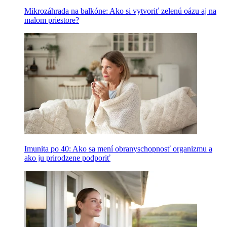
Mikrozáhrada na balkóne: Ako si vytvoriť zelenú oázu aj na
malom priestore?
Imunita po 40: Ako sa mení obranyschopnosť organizmu a
ako ju prirodzene podporiť