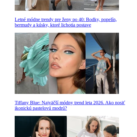
Letné módne trendy pre ženy po 40: Bodky, popelín,
bermudy a kúsky, ktoré lichotia postave
Tiffany Blue: Najväčší módny trend leta 2026. Ako nosiť
ikonickú pastelovú modrú?