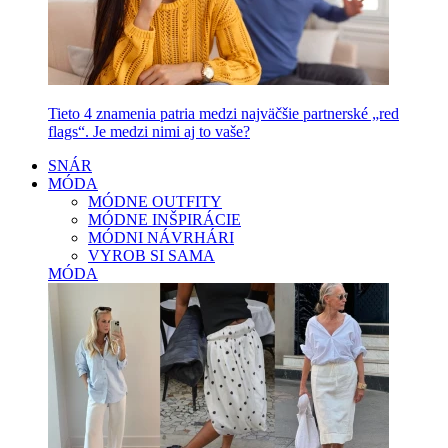
Tieto 4 znamenia patria medzi najväčšie partnerské „red
flags“. Je medzi nimi aj to vaše?
SNÁR
MÓDA
MÓDNE OUTFITY
MÓDNE INŠPIRÁCIE
MÓDNI NÁVRHÁRI
VYROB SI SAMA
MÓDA