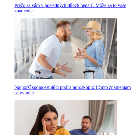
Prečo sa vám v posledných dňoch nedarí? Môže za to vaše
znamenie
Najhorší spolucestujúci podľa horoskopu: Týmto znameniam
sa vyhnite