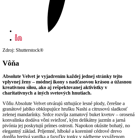
Zdroj: Shutterstock®
Vôňa
Absolute Velvet je vyjadrením každej jednej stránky tejto
vplyvnej ženy – módnej ikony s nadčasovou krásou a úžasnou
kreatívnou silou, ako aj rešpektovanej aktivistky v
charitatívnych a iných svetových hnutiach.
Vôňu Absolute Velvet otvárajú strhujúce lesné plody, čerešne a
granátové jablko obklopujúce hrušku Nashi a citrusovú sladkosť
zelenej mandarínky. Srdce rozvíja zamatový buket kvetov – orosená
konvalinka dodáva vôni sviežosť, kým delikátny jazmín a jarná
pivónia jej poskytujú prímes ostrosti. Napokon okúsite bohatý, no
elegantný základ. Príjemné, hlboké a korenisté cédrové drevo
dopĺňa hrejivá vanilka a fazuľky tonky v nádherne vyváženom