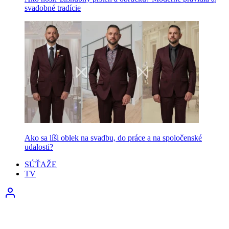
svadobné tradície
Ako sa líši oblek na svadbu, do práce a na spoločenské
udalosti?
SÚŤAŽE
TV