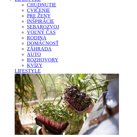
CHUDNUTIE
CVIČENIE
PRE ŽENY
INŠPIRÁCIE
SEBAROZVOJ
VOĽNÝ ČAS
RODINA
DOMÁCNOSŤ
ZÁHRADA
AUTO
ROZHOVORY
KVÍZY
LIFESTYLE