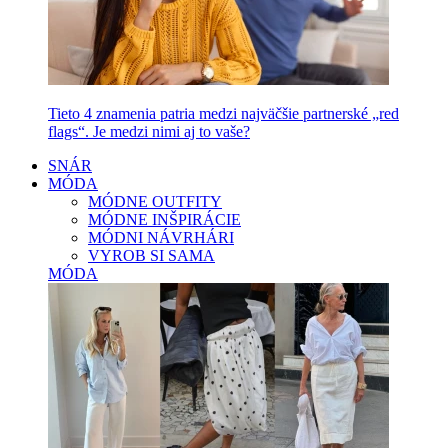
Tieto 4 znamenia patria medzi najväčšie partnerské „red
flags“. Je medzi nimi aj to vaše?
SNÁR
MÓDA
MÓDNE OUTFITY
MÓDNE INŠPIRÁCIE
MÓDNI NÁVRHÁRI
VYROB SI SAMA
MÓDA