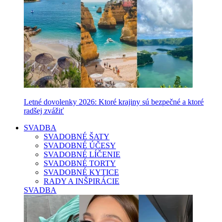
Letné dovolenky 2026: Ktoré krajiny sú bezpečné a ktoré
radšej zvážiť
SVADBA
SVADOBNÉ ŠATY
SVADOBNÉ ÚČESY
SVADOBNÉ LÍČENIE
SVADOBNÉ TORTY
SVADOBNÉ KYTICE
RADY A INŠPIRÁCIE
SVADBA