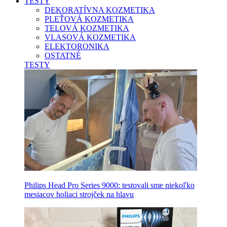
TESTY
DEKORATÍVNA KOZMETIKA
PLEŤOVÁ KOZMETIKA
TELOVÁ KOZMETIKA
VLASOVÁ KOZMETIKA
ELEKTORONIKA
OSTATNÉ
TESTY
Philips Head Pro Series 9000: testovali sme niekoľko
mesiacov holiaci strojček na hlavu