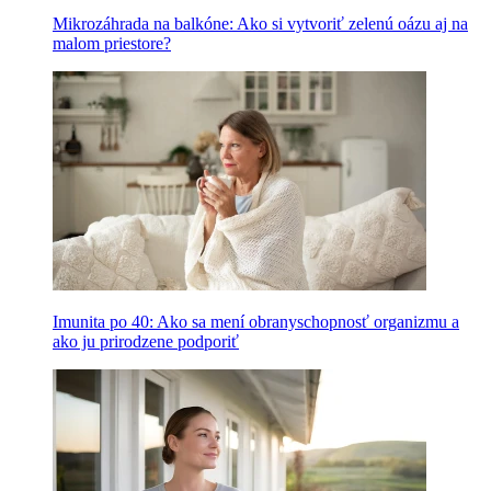
Mikrozáhrada na balkóne: Ako si vytvoriť zelenú oázu aj na
malom priestore?
Imunita po 40: Ako sa mení obranyschopnosť organizmu a
ako ju prirodzene podporiť