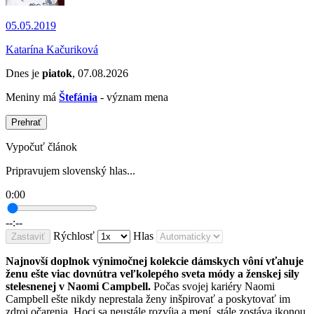
05.05.2019
Katarína Kačuriková
Dnes je
piatok
, 07.08.2026
Meniny má
Štefánia
- význam mena
Prehrať
Vypočuť článok
Pripravujem slovenský hlas...
0:00
--:--
Rýchlosť
Hlas
Zastaviť
Najnovší doplnok výnimočnej kolekcie dámskych vôní vťahuje
ženu ešte viac dovnútra veľkolepého sveta módy a ženskej sily
stelesnenej v Naomi Campbell.
Počas svojej kariéry Naomi
Campbell ešte nikdy neprestala ženy inšpirovať a poskytovať im
zdroj očarenia. Hoci sa neustále rozvíja a mení, stále zostáva ikonou