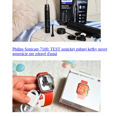
Philips Sonicare 7100: TEST sonickej zubnej kefky novej
generácie pre zdravé ďasná