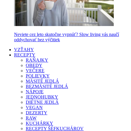
Neviete cez leto skutočne vypnúť? Slow living vás naučí
oddychovať bez výčitiek
VZŤAHY
RECEPTY
RAŇAJKY
OBEDY
VEČERE
POLIEVKY
MÄSITÉ JEDLÁ
BEZMÄSITÉ JEDLÁ
NÁPOJE
JEDNOHUBKY
DIÉTNE JEDLÁ
VEGAN
DEZERTY
RAW
KUCHÁRKY
RECEPTY ŠÉFKUCHÁROV