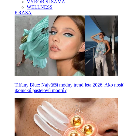
VYROB SI SAMA
WELLNESS
KRÁSA
Tiffany Blue: Najväčší módny trend leta 2026. Ako nosiť
ikonickú pastelovú modrú?