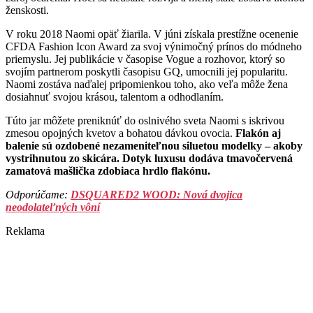
ženskosti.
V roku 2018 Naomi opäť žiarila. V júni získala prestížne ocenenie
CFDA Fashion Icon Award za svoj výnimočný prínos do módneho
priemyslu. Jej publikácie v časopise Vogue a rozhovor, ktorý so
svojím partnerom poskytli časopisu GQ, umocnili jej popularitu.
Naomi zostáva naďalej pripomienkou toho, ako veľa môže žena
dosiahnuť svojou krásou, talentom a odhodlaním.
Túto jar môžete preniknúť do oslnivého sveta Naomi s iskrivou
zmesou opojných kvetov a bohatou dávkou ovocia.
Flakón aj
balenie sú ozdobené nezameniteľnou siluetou modelky – akoby
vystrihnutou zo skicára. Dotyk luxusu dodáva tmavočervená
zamatová mašlička zdobiaca hrdlo flakónu.
Odporúčame:
DSQUARED2 WOOD: Nová dvojica
neodolateľných vôní
Reklama