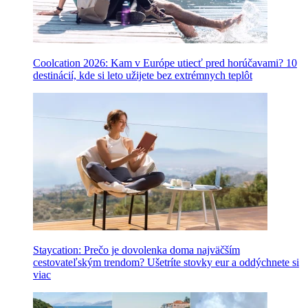
Coolcation 2026: Kam v Európe utiecť pred horúčavami? 10
destinácií, kde si leto užijete bez extrémnych teplôt
Staycation: Prečo je dovolenka doma najväčším
cestovateľským trendom? Ušetríte stovky eur a oddýchnete si
viac