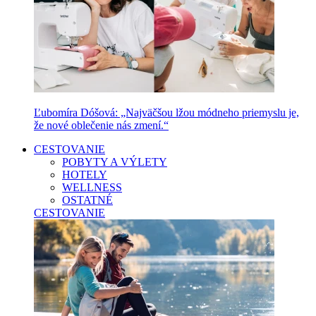
Ľubomíra Dóšová: „Najväčšou lžou módneho priemyslu je,
že nové oblečenie nás zmení.“
CESTOVANIE
POBYTY A VÝLETY
HOTELY
WELLNESS
OSTATNÉ
CESTOVANIE