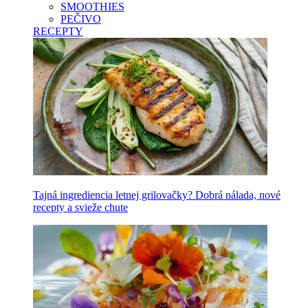
SMOOTHIES
PEČIVO
RECEPTY
Tajná ingrediencia letnej grilovačky? Dobrá nálada, nové
recepty a svieže chute