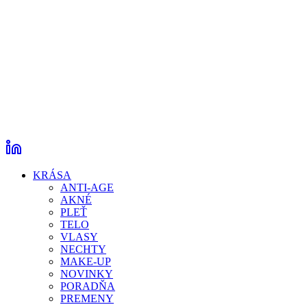
KRÁSA
ANTI-AGE
AKNÉ
PLEŤ
TELO
VLASY
NECHTY
MAKE-UP
NOVINKY
PORADŇA
PREMENY