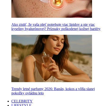
Ako zistiť, že vaša pleť potrebuje viac lipidov a nie viac
kyseliny hyalurónovej? Príznaky poškodenej kožnej bariéry
Trendy letné parfumy 2026: Banán, kokos a vôňa slanej
pokožky ovládnu leto
CELEBRITY
LIFESTYLE