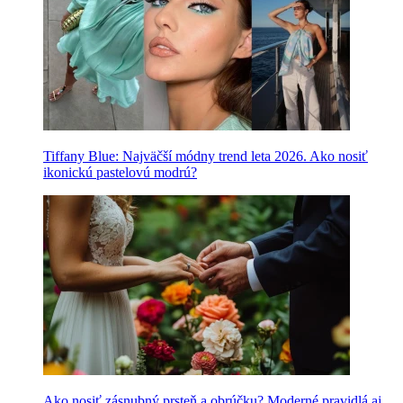
Tiffany Blue: Najväčší módny trend leta 2026. Ako nosiť
ikonickú pastelovú modrú?
Ako nosiť zásnubný prsteň a obrúčku? Moderné pravidlá aj