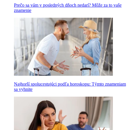
Prečo sa vám v posledných dňoch nedarí? Môže za to vaše
znamenie
Najhorší spolucestujúci podľa horoskopu: Týmto znameniam
sa vyhnite