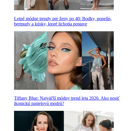
Letné módne trendy pre ženy po 40: Bodky, popelín,
bermudy a kúsky, ktoré lichotia postave
Tiffany Blue: Najväčší módny trend leta 2026. Ako nosiť
ikonickú pastelovú modrú?