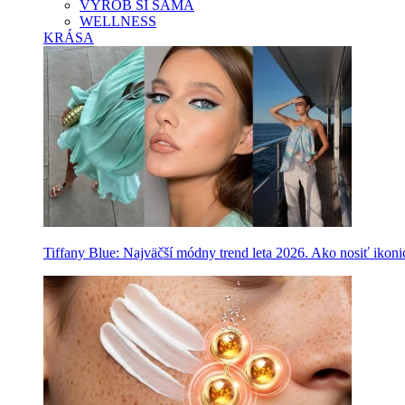
VYROB SI SAMA
WELLNESS
KRÁSA
Tiffany Blue: Najväčší módny trend leta 2026. Ako nosiť ikon