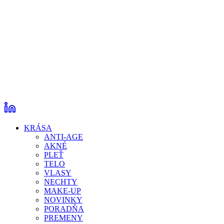
KRÁSA
ANTI-AGE
AKNÉ
PLEŤ
TELO
VLASY
NECHTY
MAKE-UP
NOVINKY
PORADŇA
PREMENY