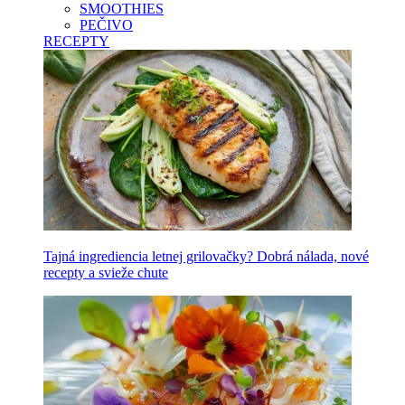
SMOOTHIES
PEČIVO
RECEPTY
Tajná ingrediencia letnej grilovačky? Dobrá nálada, nové
recepty a svieže chute