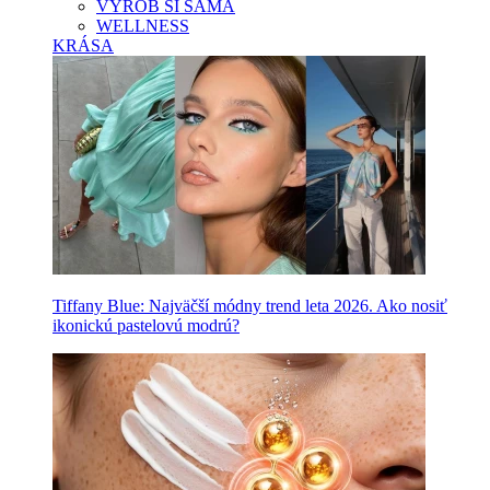
VYROB SI SAMA
WELLNESS
KRÁSA
Tiffany Blue: Najväčší módny trend leta 2026. Ako nosiť
ikonickú pastelovú modrú?