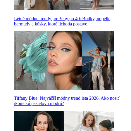
Letné módne trendy pre ženy po 40: Bodky, popelín,
bermudy a kúsky, ktoré lichotia postave
Tiffany Blue: Najväčší módny trend leta 2026. Ako nosiť
ikonickú pastelovú modrú?