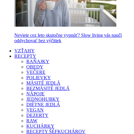
Neviete cez leto skutočne vypnúť? Slow living vás naučí
oddychovať bez výčitiek
VZŤAHY
RECEPTY
RAŇAJKY
OBEDY
VEČERE
POLIEVKY
MÄSITÉ JEDLÁ
BEZMÄSITÉ JEDLÁ
NÁPOJE
JEDNOHUBKY
DIÉTNE JEDLÁ
VEGAN
DEZERTY
RAW
KUCHÁRKY
RECEPTY ŠÉFKUCHÁROV