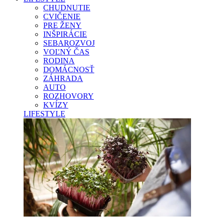
CHUDNUTIE
CVIČENIE
PRE ŽENY
INŠPIRÁCIE
SEBAROZVOJ
VOĽNÝ ČAS
RODINA
DOMÁCNOSŤ
ZÁHRADA
AUTO
ROZHOVORY
KVÍZY
LIFESTYLE