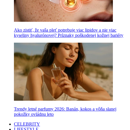
Ako zistiť, že vaša pleť potrebuje viac lipidov a nie viac
kyseliny hyalurónovej? Príznaky poškodenej kožnej bariéry
Trendy letné parfumy 2026: Banán, kokos a vôňa slanej
pokožky ovládnu leto
CELEBRITY
LIFESTYLE