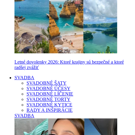
Letné dovolenky 2026: Ktoré krajiny sú bezpečné a ktoré
radšej zvážiť
SVADBA
SVADOBNÉ ŠATY
SVADOBNÉ ÚČESY
SVADOBNÉ LÍČENIE
SVADOBNÉ TORTY
SVADOBNÉ KYTICE
RADY A INŠPIRÁCIE
SVADBA