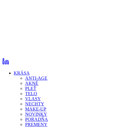
KRÁSA
ANTI-AGE
AKNÉ
PLEŤ
TELO
VLASY
NECHTY
MAKE-UP
NOVINKY
PORADŇA
PREMENY