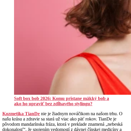
Soft box bob 2026: Komu pristane mäkký bob a
ako ho upraviť bez zdĺhavého stylingu?
Kozmetika TianDe
nie je žiadnym nováčikom na našom trhu. O
našu krásu a zdravie sa stará už viac ako päť rokov. TianDe je
pôvodom mandarínska fráza, ktorá v preklade znamená „nebeská
dokonalosť“. Je spojením vedomostí z dávnej čínskej medicíny a