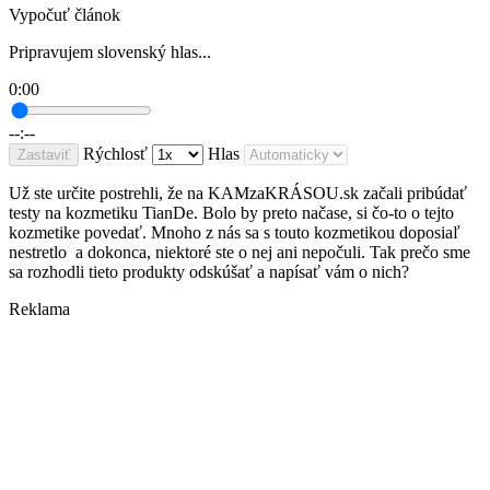
Vypočuť článok
Pripravujem slovenský hlas...
0:00
--:--
Rýchlosť
Hlas
Zastaviť
Už ste určite postrehli, že na KAMzaKRÁSOU.sk začali pribúdať
testy na kozmetiku TianDe. Bolo by preto načase, si čo-to o tejto
kozmetike povedať. Mnoho z nás sa s touto kozmetikou doposiaľ
nestretlo a dokonca, niektoré ste o nej ani nepočuli. Tak prečo sme
sa rozhodli tieto produkty odskúšať a napísať vám o nich?
Reklama