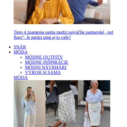
Tieto 4 znamenia patria medzi najväčšie partnerské „red
flags“. Je medzi nimi aj to vaše?
SNÁR
MÓDA
MÓDNE OUTFITY
MÓDNE INŠPIRÁCIE
MÓDNI NÁVRHÁRI
VYROB SI SAMA
MÓDA