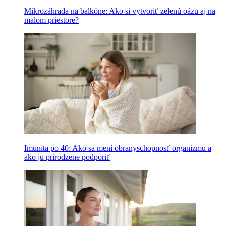
Mikrozáhrada na balkóne: Ako si vytvoriť zelenú oázu aj na
malom priestore?
Imunita po 40: Ako sa mení obranyschopnosť organizmu a
ako ju prirodzene podporiť