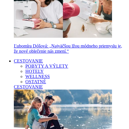
Ľubomíra Dóšová: „Najväčšou lžou módneho priemyslu je,
že nové oblečenie nás zmení.“
CESTOVANIE
POBYTY A VÝLETY
HOTELY
WELLNESS
OSTATNÉ
CESTOVANIE