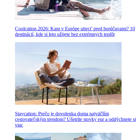
Coolcation 2026: Kam v Európe utiecť pred horúčavami? 10
destinácií, kde si leto užijete bez extrémnych teplôt
Staycation: Prečo je dovolenka doma najväčším
cestovateľským trendom? Ušetríte stovky eur a oddýchnete si
viac