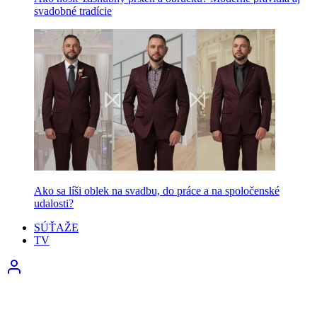
svadobné tradície
Ako sa líši oblek na svadbu, do práce a na spoločenské
udalosti?
SÚŤAŽE
TV