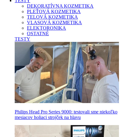
TESTY
DEKORATÍVNA KOZMETIKA
PLEŤOVÁ KOZMETIKA
TELOVÁ KOZMETIKA
VLASOVÁ KOZMETIKA
ELEKTORONIKA
OSTATNÉ
TESTY
Philips Head Pro Series 9000: testovali sme niekoľko
mesiacov holiaci strojček na hlavu