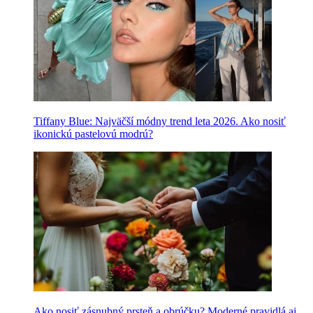
Tiffany Blue: Najväčší módny trend leta 2026. Ako nosiť
ikonickú pastelovú modrú?
Ako nosiť zásnubný prsteň a obrúčku? Moderné pravidlá aj