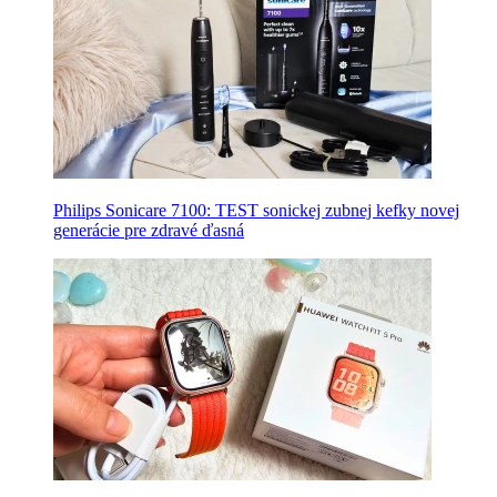
Philips Sonicare 7100: TEST sonickej zubnej kefky novej
generácie pre zdravé ďasná