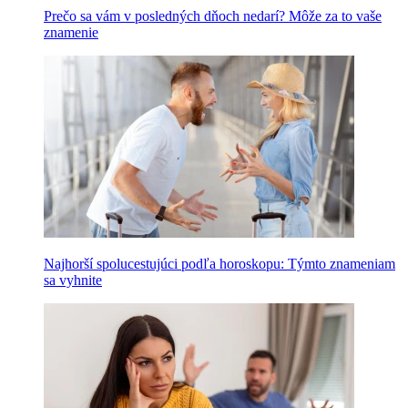
Prečo sa vám v posledných dňoch nedarí? Môže za to vaše
znamenie
Najhorší spolucestujúci podľa horoskopu: Týmto znameniam
sa vyhnite