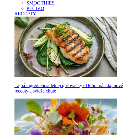
SMOOTHIES
PEČIVO
RECEPTY
Tajná ingrediencia letnej grilovačky? Dobrá nálada, nové
recepty a svieže chute