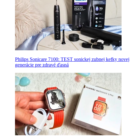
Philips Sonicare 7100: TEST sonickej zubnej kefky novej
generácie pre zdravé ďasná