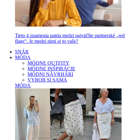
Tieto 4 znamenia patria medzi najväčšie partnerské „red
flags“. Je medzi nimi aj to vaše?
SNÁR
MÓDA
MÓDNE OUTFITY
MÓDNE INŠPIRÁCIE
MÓDNI NÁVRHÁRI
VYROB SI SAMA
MÓDA