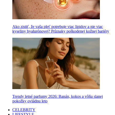
Ako zistiť, že vaša pleť potrebuje viac lipidov a nie viac
kyseliny hyalurónovej? Príznaky poškodenej kožnej bariéry
Trendy letné parfumy 2026: Banán, kokos a vôňa slanej
pokožky ovládnu leto
CELEBRITY
LIFESTYLE