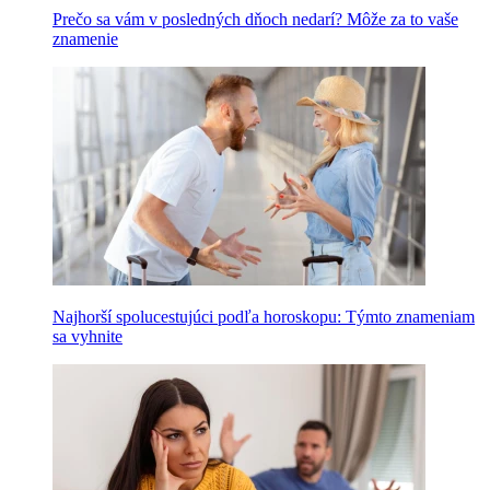
Prečo sa vám v posledných dňoch nedarí? Môže za to vaše
znamenie
Najhorší spolucestujúci podľa horoskopu: Týmto znameniam
sa vyhnite