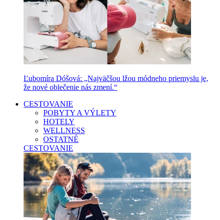
Ľubomíra Dóšová: „Najväčšou lžou módneho priemyslu je,
že nové oblečenie nás zmení.“
CESTOVANIE
POBYTY A VÝLETY
HOTELY
WELLNESS
OSTATNÉ
CESTOVANIE