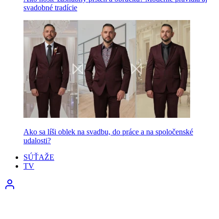
svadobné tradície
Ako sa líši oblek na svadbu, do práce a na spoločenské
udalosti?
SÚŤAŽE
TV