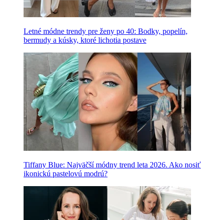
Letné módne trendy pre ženy po 40: Bodky, popelín,
bermudy a kúsky, ktoré lichotia postave
Tiffany Blue: Najväčší módny trend leta 2026. Ako nosiť
ikonickú pastelovú modrú?