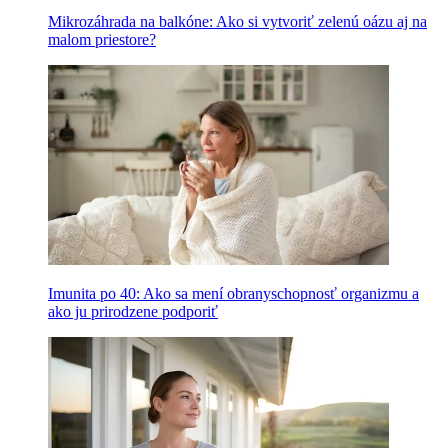
Mikrozáhrada na balkóne: Ako si vytvoriť zelenú oázu aj na
malom priestore?
Imunita po 40: Ako sa mení obranyschopnosť organizmu a
ako ju prirodzene podporiť