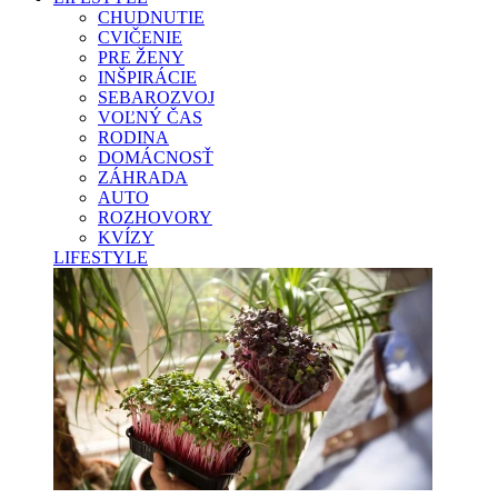
CHUDNUTIE
CVIČENIE
PRE ŽENY
INŠPIRÁCIE
SEBAROZVOJ
VOĽNÝ ČAS
RODINA
DOMÁCNOSŤ
ZÁHRADA
AUTO
ROZHOVORY
KVÍZY
LIFESTYLE