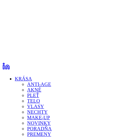
KRÁSA
ANTI-AGE
AKNÉ
PLEŤ
TELO
VLASY
NECHTY
MAKE-UP
NOVINKY
PORADŇA
PREMENY