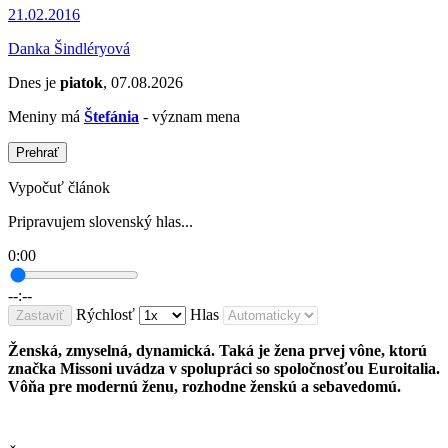
21.02.2016
Danka Šindléryová
Dnes je
piatok
, 07.08.2026
Meniny má
Štefánia
- význam mena
Prehrať
Vypočuť článok
Pripravujem slovenský hlas...
0:00
--:--
Rýchlosť
Hlas
Zastaviť
Ženská, zmyselná, dynamická. Taká je žena prvej vône, ktorú
značka Missoni uvádza v spolupráci so spoločnosťou Euroitalia.
Vôňa pre modernú ženu, rozhodne ženskú a sebavedomú.