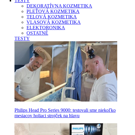
TESTY
DEKORATÍVNA KOZMETIKA
PLEŤOVÁ KOZMETIKA
TELOVÁ KOZMETIKA
VLASOVÁ KOZMETIKA
ELEKTORONIKA
OSTATNÉ
TESTY
Philips Head Pro Series 9000: testovali sme niekoľko
mesiacov holiaci strojček na hlavu