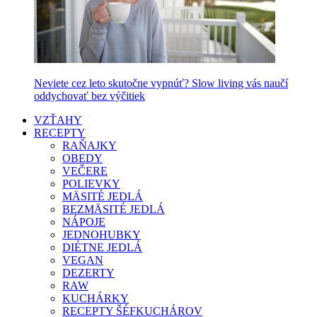
Neviete cez leto skutočne vypnúť? Slow living vás naučí
oddychovať bez výčitiek
VZŤAHY
RECEPTY
RAŇAJKY
OBEDY
VEČERE
POLIEVKY
MÄSITÉ JEDLÁ
BEZMÄSITÉ JEDLÁ
NÁPOJE
JEDNOHUBKY
DIÉTNE JEDLÁ
VEGAN
DEZERTY
RAW
KUCHÁRKY
RECEPTY ŠÉFKUCHÁROV