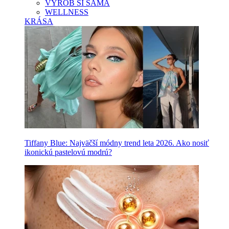
VYROB SI SAMA
WELLNESS
KRÁSA
Tiffany Blue: Najväčší módny trend leta 2026. Ako nosiť
ikonickú pastelovú modrú?