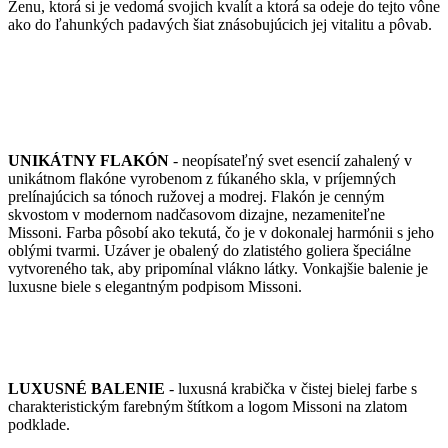
Ženu, ktorá si je vedomá svojich kvalít a ktorá sa odeje do tejto vône
ako do ľahunkých padavých šiat znásobujúcich jej vitalitu a pôvab.
UNIKÁTNY FLAKÓN
- neopísateľný svet esencií zahalený v
unikátnom flakóne vyrobenom z fúkaného skla, v príjemných
prelínajúcich sa tónoch ružovej a modrej. Flakón je cenným
skvostom v modernom nadčasovom dizajne, nezameniteľne
Missoni. Farba pôsobí ako tekutá, čo je v dokonalej harmónii s jeho
oblými tvarmi. Uzáver je obalený do zlatistého goliera špeciálne
vytvoreného tak, aby pripomínal vlákno látky. Vonkajšie balenie je
luxusne biele s elegantným podpisom Missoni.
LUXUSNÉ BALENIE
- luxusná krabička v čistej bielej farbe s
charakteristickým farebným štítkom a logom Missoni na zlatom
podklade.