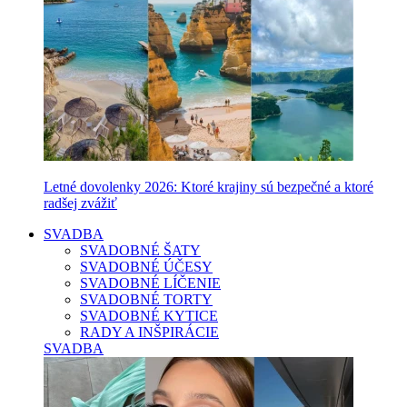
Letné dovolenky 2026: Ktoré krajiny sú bezpečné a ktoré
radšej zvážiť
SVADBA
SVADOBNÉ ŠATY
SVADOBNÉ ÚČESY
SVADOBNÉ LÍČENIE
SVADOBNÉ TORTY
SVADOBNÉ KYTICE
RADY A INŠPIRÁCIE
SVADBA