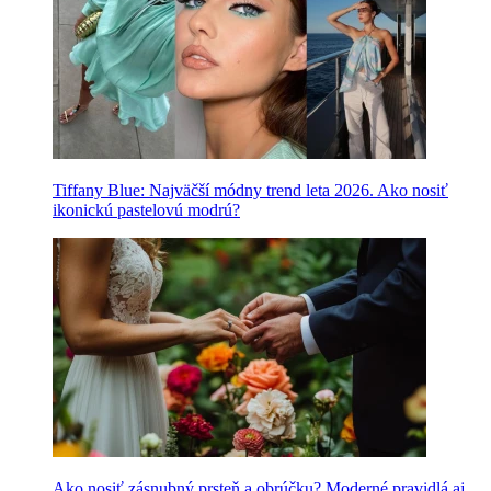
Tiffany Blue: Najväčší módny trend leta 2026. Ako nosiť
ikonickú pastelovú modrú?
Ako nosiť zásnubný prsteň a obrúčku? Moderné pravidlá aj