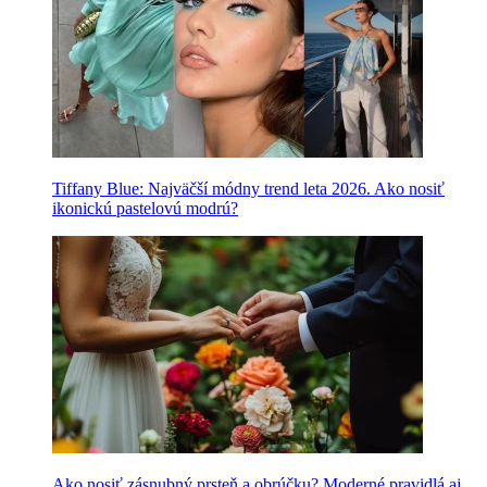
Tiffany Blue: Najväčší módny trend leta 2026. Ako nosiť
ikonickú pastelovú modrú?
Ako nosiť zásnubný prsteň a obrúčku? Moderné pravidlá aj