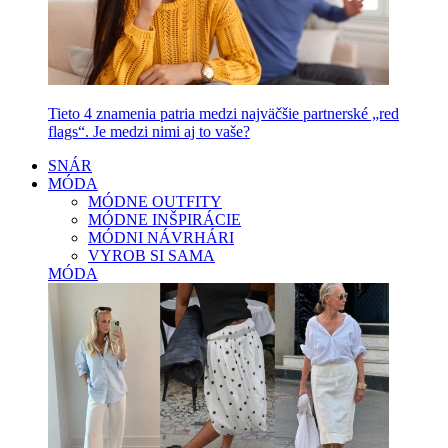
Tieto 4 znamenia patria medzi najväčšie partnerské „red
flags“. Je medzi nimi aj to vaše?
SNÁR
MÓDA
MÓDNE OUTFITY
MÓDNE INŠPIRÁCIE
MÓDNI NÁVRHÁRI
VYROB SI SAMA
MÓDA