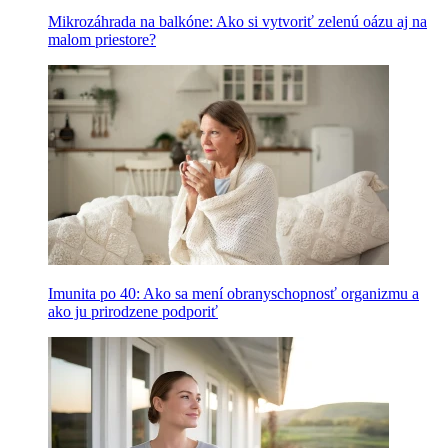
Mikrozáhrada na balkóne: Ako si vytvoriť zelenú oázu aj na
malom priestore?
Imunita po 40: Ako sa mení obranyschopnosť organizmu a
ako ju prirodzene podporiť