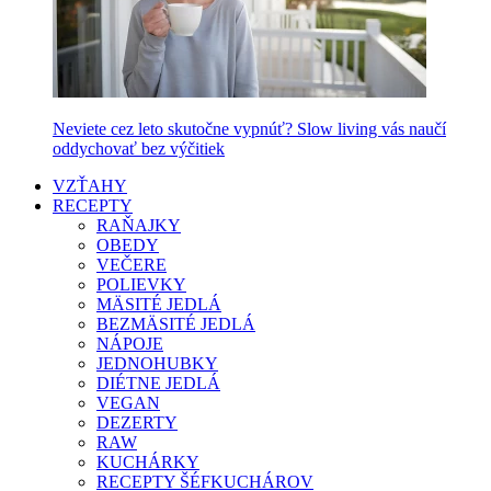
Neviete cez leto skutočne vypnúť? Slow living vás naučí
oddychovať bez výčitiek
VZŤAHY
RECEPTY
RAŇAJKY
OBEDY
VEČERE
POLIEVKY
MÄSITÉ JEDLÁ
BEZMÄSITÉ JEDLÁ
NÁPOJE
JEDNOHUBKY
DIÉTNE JEDLÁ
VEGAN
DEZERTY
RAW
KUCHÁRKY
RECEPTY ŠÉFKUCHÁROV