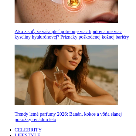
Ako zistiť, že vaša pleť potrebuje viac lipidov a nie viac
kyseliny hyalurónovej? Príznaky poškodenej kožnej bariéry
Trendy letné parfumy 2026: Banán, kokos a vôňa slanej
pokožky ovládnu leto
CELEBRITY
LIFESTYLE