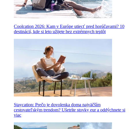
Coolcation 2026: Kam v Európe utiecť pred horúčavami? 10
destinácií, kde si leto užijete bez extrémnych teplôt
Staycation: Prečo je dovolenka doma najväčším
cestovateľským trendom? Ušetríte stovky eur a oddýchnete si
viac