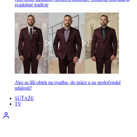
svadobné tradície
Ako sa líši oblek na svadbu, do práce a na spoločenské
udalosti?
SÚŤAŽE
TV