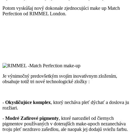
Potom vyskúšaj nový dokonale zjednocujúci make up Match
Perfection od RIMMEL London.
Je výnimočný predovšetkým svojím inovatívnym zložením,
obsahuje totiž tri nové technologické zložky :
-
Okysličujúce komplex
, ktorý necháva pleť dýchať a doslova ju
rozžiari.
-
Modré Zafírové pigmenty
, ktoré narozdiel od čiernych
pigmentov používaných v doterajších make-upoch nezanecháva
tvoju pleť nezdravo zašedlou, ale naopak jej dodajú sviežu farbu.