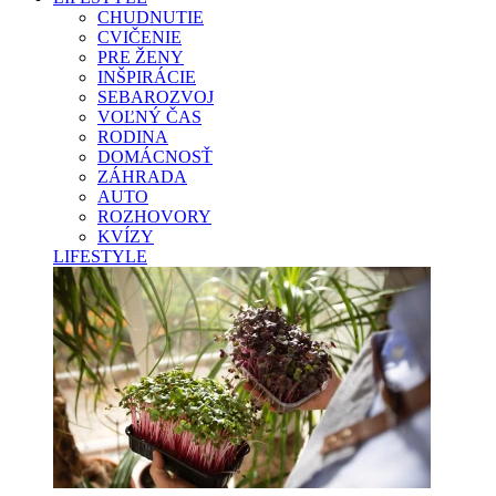
CHUDNUTIE
CVIČENIE
PRE ŽENY
INŠPIRÁCIE
SEBAROZVOJ
VOĽNÝ ČAS
RODINA
DOMÁCNOSŤ
ZÁHRADA
AUTO
ROZHOVORY
KVÍZY
LIFESTYLE