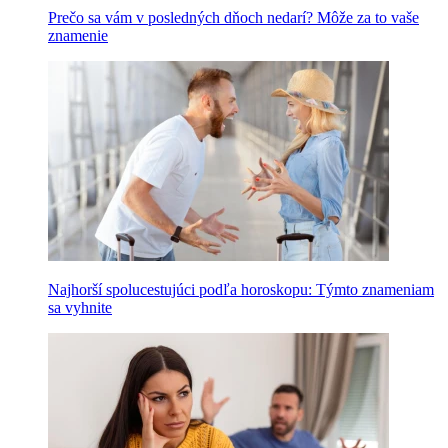
Prečo sa vám v posledných dňoch nedarí? Môže za to vaše
znamenie
Najhorší spolucestujúci podľa horoskopu: Týmto znameniam
sa vyhnite