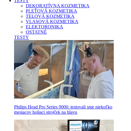
TESTY
DEKORATÍVNA KOZMETIKA
PLEŤOVÁ KOZMETIKA
TELOVÁ KOZMETIKA
VLASOVÁ KOZMETIKA
ELEKTORONIKA
OSTATNÉ
TESTY
Philips Head Pro Series 9000: testovali sme niekoľko
mesiacov holiaci strojček na hlavu