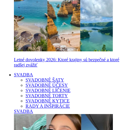
Letné dovolenky 2026: Ktoré krajiny sú bezpečné a ktoré
radšej zvážiť
SVADBA
SVADOBNÉ ŠATY
SVADOBNÉ ÚČESY
SVADOBNÉ LÍČENIE
SVADOBNÉ TORTY
SVADOBNÉ KYTICE
RADY A INŠPIRÁCIE
SVADBA