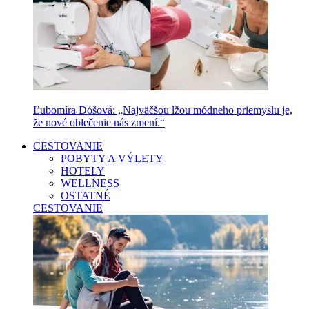
Ľubomíra Dóšová: „Najväčšou lžou módneho priemyslu je,
že nové oblečenie nás zmení.“
CESTOVANIE
POBYTY A VÝLETY
HOTELY
WELLNESS
OSTATNÉ
CESTOVANIE