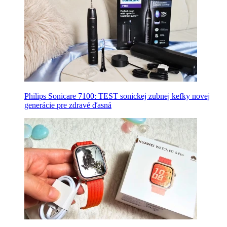
Philips Sonicare 7100: TEST sonickej zubnej kefky novej
generácie pre zdravé ďasná