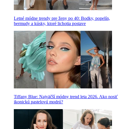
Letné módne trendy pre ženy po 40: Bodky, popelín,
bermudy a kúsky, ktoré lichotia postave
Tiffany Blue: Najväčší módny trend leta 2026. Ako nosiť
ikonickú pastelovú modrú?