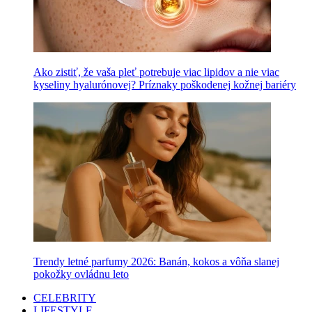
Ako zistiť, že vaša pleť potrebuje viac lipidov a nie viac
kyseliny hyalurónovej? Príznaky poškodenej kožnej bariéry
Trendy letné parfumy 2026: Banán, kokos a vôňa slanej
pokožky ovládnu leto
CELEBRITY
LIFESTYLE