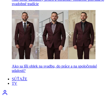
svadobné tradície
Ako sa líši oblek na svadbu, do práce a na spoločenské
udalosti?
SÚŤAŽE
TV