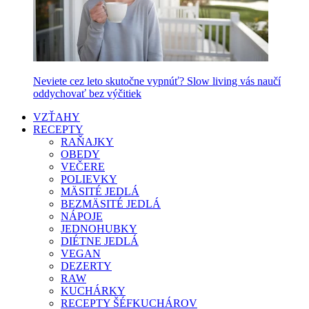
Neviete cez leto skutočne vypnúť? Slow living vás naučí
oddychovať bez výčitiek
VZŤAHY
RECEPTY
RAŇAJKY
OBEDY
VEČERE
POLIEVKY
MÄSITÉ JEDLÁ
BEZMÄSITÉ JEDLÁ
NÁPOJE
JEDNOHUBKY
DIÉTNE JEDLÁ
VEGAN
DEZERTY
RAW
KUCHÁRKY
RECEPTY ŠÉFKUCHÁROV