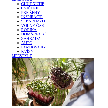
CHUDNUTIE
CVIČENIE
PRE ŽENY
INŠPIRÁCIE
SEBAROZVOJ
VOĽNÝ ČAS
RODINA
DOMÁCNOSŤ
ZÁHRADA
AUTO
ROZHOVORY
KVÍZY
LIFESTYLE