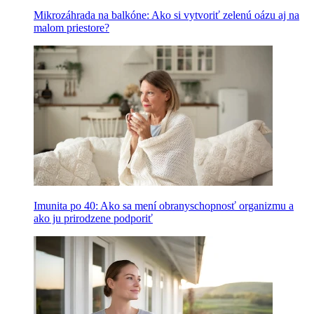
Mikrozáhrada na balkóne: Ako si vytvoriť zelenú oázu aj na
malom priestore?
Imunita po 40: Ako sa mení obranyschopnosť organizmu a
ako ju prirodzene podporiť