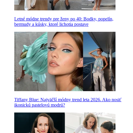
Letné módne trendy pre ženy po 40: Bodky, popelín,
bermudy a kúsky, ktoré lichotia postave
Tiffany Blue: Najväčší módny trend leta 2026. Ako nosiť
ikonickú pastelovú modrú?