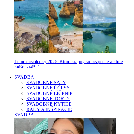
Letné dovolenky 2026: Ktoré krajiny sú bezpečné a ktoré
radšej zvážiť
SVADBA
SVADOBNÉ ŠATY
SVADOBNÉ ÚČESY
SVADOBNÉ LÍČENIE
SVADOBNÉ TORTY
SVADOBNÉ KYTICE
RADY A INŠPIRÁCIE
SVADBA