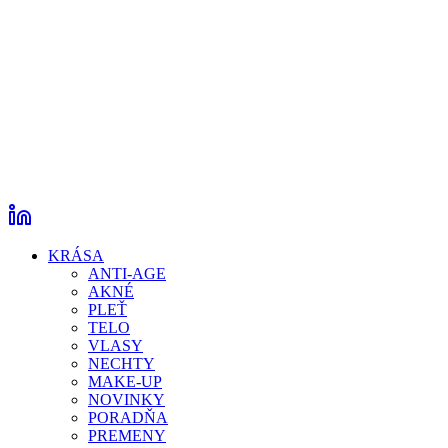
KRÁSA
ANTI-AGE
AKNÉ
PLEŤ
TELO
VLASY
NECHTY
MAKE-UP
NOVINKY
PORADŇA
PREMENY