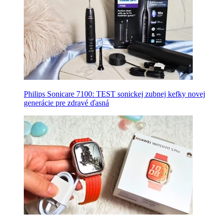
Philips Sonicare 7100: TEST sonickej zubnej kefky novej
generácie pre zdravé ďasná