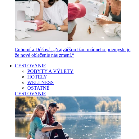
Ľubomíra Dóšová: „Najväčšou lžou módneho priemyslu je,
že nové oblečenie nás zmení.“
CESTOVANIE
POBYTY A VÝLETY
HOTELY
WELLNESS
OSTATNÉ
CESTOVANIE