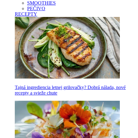
SMOOTHIES
PEČIVO
RECEPTY
Tajná ingrediencia letnej grilovačky? Dobrá nálada, nové
recepty a svieže chute