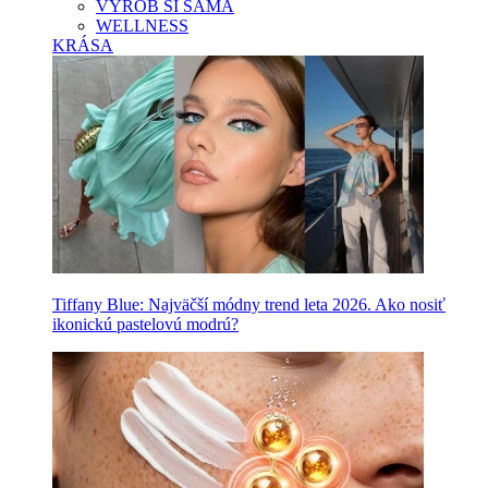
VYROB SI SAMA
WELLNESS
KRÁSA
Tiffany Blue: Najväčší módny trend leta 2026. Ako nosiť
ikonickú pastelovú modrú?