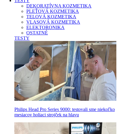
TESTY
DEKORATÍVNA KOZMETIKA
PLEŤOVÁ KOZMETIKA
TELOVÁ KOZMETIKA
VLASOVÁ KOZMETIKA
ELEKTORONIKA
OSTATNÉ
TESTY
Philips Head Pro Series 9000: testovali sme niekoľko
mesiacov holiaci strojček na hlavu