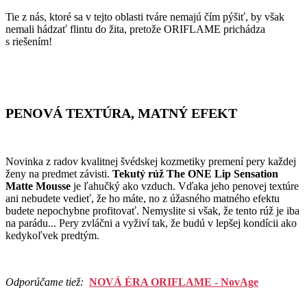
Tie z nás, ktoré sa v tejto oblasti tváre nemajú čím pýšiť, by však
nemali hádzať flintu do žita, pretože ORIFLAME prichádza
s riešením!
PENOVÁ TEXTÚRA, MATNÝ EFEKT
Novinka z radov kvalitnej švédskej kozmetiky premení pery každej
ženy na predmet závisti.
Tekutý rúž The ONE Lip Sensation
Matte Mousse
je ľahučký ako vzduch. Vďaka jeho penovej textúre
ani nebudete vedieť, že ho máte, no z úžasného matného efektu
budete nepochybne profitovať. Nemyslite si však, že tento rúž je iba
na parádu... Pery zvláčni a vyživí tak, že budú v lepšej kondícii ako
kedykoľvek predtým.
Odporúčame tiež:
NOVÁ ÉRA ORIFLAME - NovAge