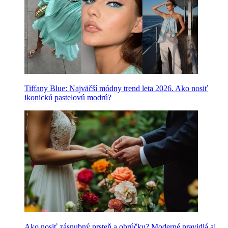
Tiffany Blue: Najväčší módny trend leta 2026. Ako nosiť
ikonickú pastelovú modrú?
Ako nosiť zásnubný prsteň a obrúčku? Moderné pravidlá aj