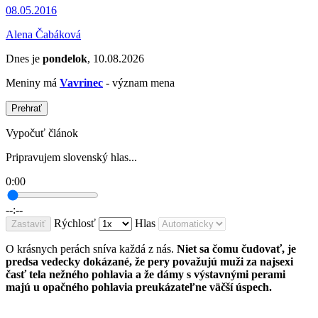
08.05.2016
Alena Čabáková
Dnes je
pondelok
, 10.08.2026
Meniny má
Vavrinec
- význam mena
Prehrať
Vypočuť článok
Pripravujem slovenský hlas...
0:00
--:--
Rýchlosť
Hlas
Zastaviť
O krásnych perách sníva každá z nás.
Niet sa čomu čudovať, je
predsa vedecky dokázané, že pery považujú muži za najsexi
časť tela nežného pohlavia a že dámy s výstavnými perami
majú u opačného pohlavia preukázateľne väčší úspech.