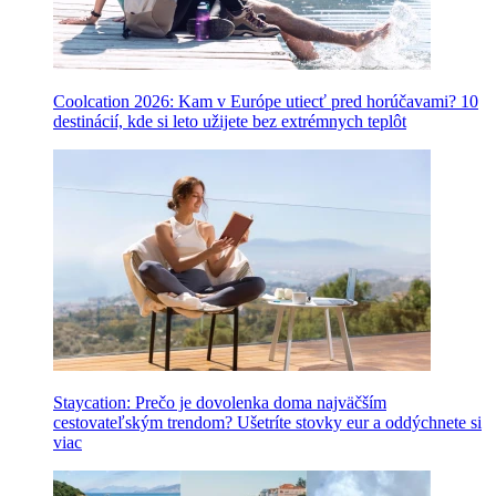
Coolcation 2026: Kam v Európe utiecť pred horúčavami? 10
destinácií, kde si leto užijete bez extrémnych teplôt
Staycation: Prečo je dovolenka doma najväčším
cestovateľským trendom? Ušetríte stovky eur a oddýchnete si
viac