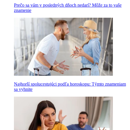
Prečo sa vám v posledných dňoch nedarí? Môže za to vaše
znamenie
Najhorší spolucestujúci podľa horoskopu: Týmto znameniam
sa vyhnite