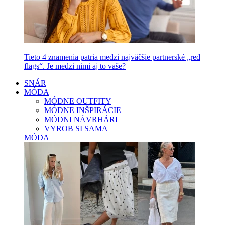
Tieto 4 znamenia patria medzi najväčšie partnerské „red
flags“. Je medzi nimi aj to vaše?
SNÁR
MÓDA
MÓDNE OUTFITY
MÓDNE INŠPIRÁCIE
MÓDNI NÁVRHÁRI
VYROB SI SAMA
MÓDA