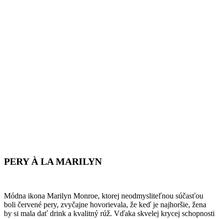
PERY À LA MARILYN
Módna ikona Marilyn Monroe, ktorej neodmysliteľnou súčasťou
boli červené pery, zvyčajne hovorievala, že keď je najhoršie, žena
by si mala dať drink a kvalitný rúž. Vďaka skvelej krycej schopnosti