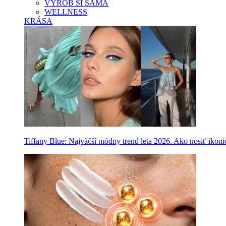
VYROB SI SAMA
WELLNESS
KRÁSA
Tiffany Blue: Najväčší módny trend leta 2026. Ako nosiť ikon