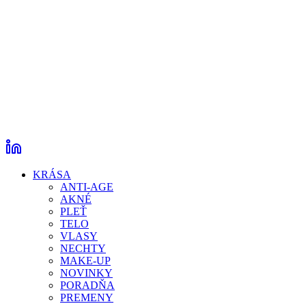
KRÁSA
ANTI-AGE
AKNÉ
PLEŤ
TELO
VLASY
NECHTY
MAKE-UP
NOVINKY
PORADŇA
PREMENY