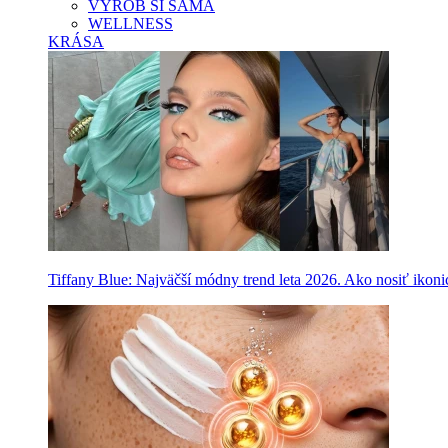
VYROB SI SAMA
WELLNESS
KRÁSA
Tiffany Blue: Najväčší módny trend leta 2026. Ako nosiť ikon