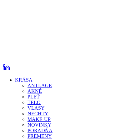
KRÁSA
ANTI-AGE
AKNÉ
PLEŤ
TELO
VLASY
NECHTY
MAKE-UP
NOVINKY
PORADŇA
PREMENY