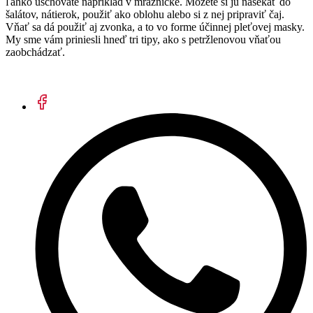
ľahko uschováte napríklad v mrazničke. Môžete si ju nasekať do
šalátov, nátierok, použiť ako oblohu alebo si z nej pripraviť čaj.
Vňať sa dá použiť aj zvonka, a to vo forme účinnej pleťovej masky.
My sme vám priniesli hneď tri tipy, ako s petržlenovou vňaťou
zaobchádzať.