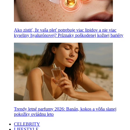
Ako zistiť, že vaša pleť potrebuje viac lipidov a nie viac
kyseliny hyalurónovej? Príznaky poškodenej kožnej bariéry
Trendy letné parfumy 2026: Banán, kokos a vôňa slanej
pokožky ovládnu leto
CELEBRITY
LIFESTYLE