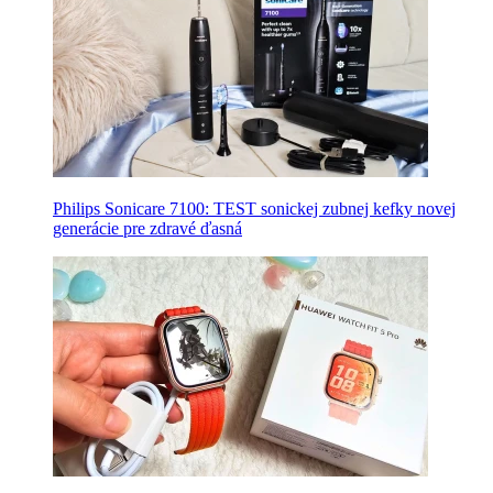
Philips Sonicare 7100: TEST sonickej zubnej kefky novej
generácie pre zdravé ďasná