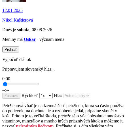
12.01.2025
Nikol Kaštierová
Dnes je
sobota
, 08.08.2026
Meniny má
Oskar
- význam mena
Prehrať
Vypočuť článok
Pripravujem slovenský hlas...
0:00
--:--
Rýchlosť
Hlas
Zastaviť
Petržlenová vňať je nadzemná časť petržlenu, ktorá sa často používa
do polievok, na dochutenie a ozdobenie jedál, prípadne skončí v
koši. Pritom je to veľká škoda, pretože táto vňať obsahuje množstvo
vitamínov, minerálov a mnoho iných priaznivých látok a môžeme ju
nazvať
prírodným liečivom
. Prečítajte si, s čím všetkým vám