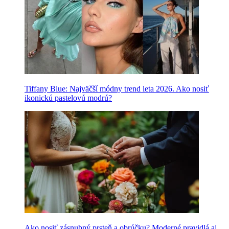
Tiffany Blue: Najväčší módny trend leta 2026. Ako nosiť
ikonickú pastelovú modrú?
Ako nosiť zásnubný prsteň a obrúčku? Moderné pravidlá aj