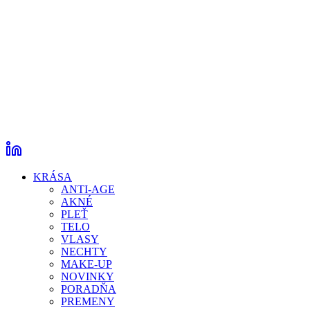
KRÁSA
ANTI-AGE
AKNÉ
PLEŤ
TELO
VLASY
NECHTY
MAKE-UP
NOVINKY
PORADŇA
PREMENY