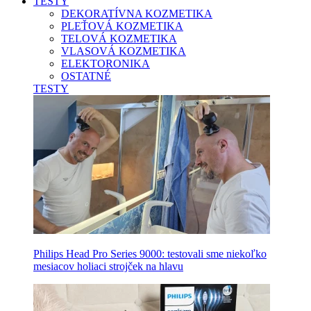
TESTY
DEKORATÍVNA KOZMETIKA
PLEŤOVÁ KOZMETIKA
TELOVÁ KOZMETIKA
VLASOVÁ KOZMETIKA
ELEKTORONIKA
OSTATNÉ
TESTY
Philips Head Pro Series 9000: testovali sme niekoľko
mesiacov holiaci strojček na hlavu