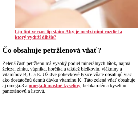
Lip tint verzus lip stain: Aký je medzi nimi rozdiel a
ktorý vydrží dlhšie?
Čo obsahuje petržlenová vňať?
Zelená časť petržlenu má vysoký podiel minerálnych látok, najmä
železa, zinku, vápnika, horčíka a taktiež bielkovín, vlákniny a
vitamínov B, C a E. Už dve polievkové lyžice vňate obsahujú viac
ako dostatočnú dennú dávku vitamínu K. Táto zelená vňať obsahuje
aj omega-3 a
omega-6 mastné kyseliny
, betakarotén a kyselinu
pantoténovú a listovú.