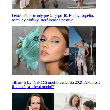
Letné módne trendy pre ženy po 40: Bodky, popelín,
bermudy a kúsky, ktoré lichotia postave
Tiffany Blue: Najväčší módny trend leta 2026. Ako nosiť
ikonickú pastelovú modrú?