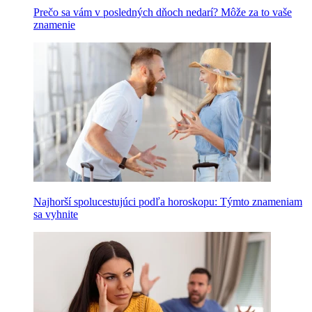
Prečo sa vám v posledných dňoch nedarí? Môže za to vaše
znamenie
Najhorší spolucestujúci podľa horoskopu: Týmto znameniam
sa vyhnite