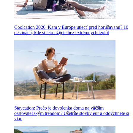
Coolcation 2026: Kam v Európe utiecť pred horúčavami? 10
destinácií, kde si leto užijete bez extrémnych teplôt
Staycation: Prečo je dovolenka doma najväčším
cestovateľským trendom? Ušetríte stovky eur a oddýchnete si
viac