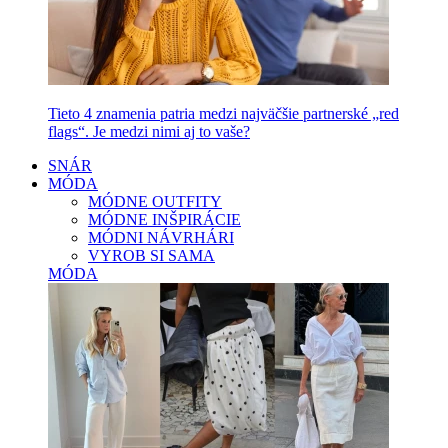
Tieto 4 znamenia patria medzi najväčšie partnerské „red
flags“. Je medzi nimi aj to vaše?
SNÁR
MÓDA
MÓDNE OUTFITY
MÓDNE INŠPIRÁCIE
MÓDNI NÁVRHÁRI
VYROB SI SAMA
MÓDA