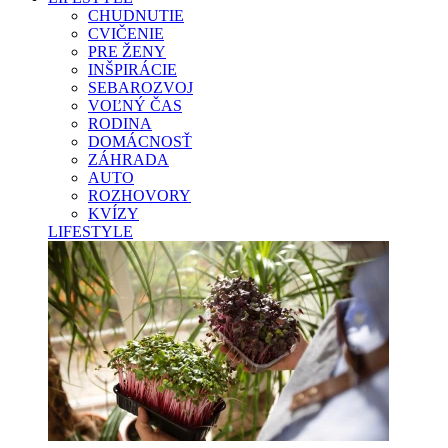
CHUDNUTIE
CVIČENIE
PRE ŽENY
INŠPIRÁCIE
SEBAROZVOJ
VOĽNÝ ČAS
RODINA
DOMÁCNOSŤ
ZÁHRADA
AUTO
ROZHOVORY
KVÍZY
LIFESTYLE