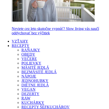
Neviete cez leto skutočne vypnúť? Slow living vás naučí
oddychovať bez výčitiek
VZŤAHY
RECEPTY
RAŇAJKY
OBEDY
VEČERE
POLIEVKY
MÄSITÉ JEDLÁ
BEZMÄSITÉ JEDLÁ
NÁPOJE
JEDNOHUBKY
DIÉTNE JEDLÁ
VEGAN
DEZERTY
RAW
KUCHÁRKY
RECEPTY ŠÉFKUCHÁROV