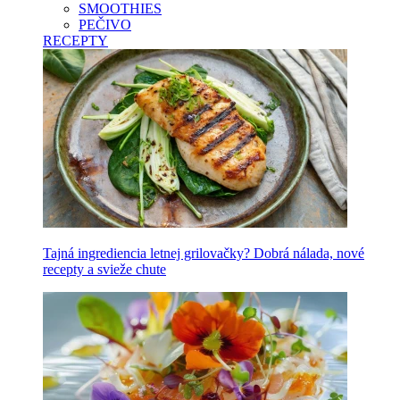
SMOOTHIES
PEČIVO
RECEPTY
Tajná ingrediencia letnej grilovačky? Dobrá nálada, nové
recepty a svieže chute