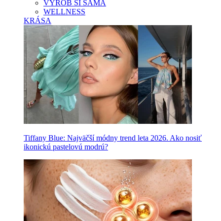
VYROB SI SAMA
WELLNESS
KRÁSA
Tiffany Blue: Najväčší módny trend leta 2026. Ako nosiť
ikonickú pastelovú modrú?