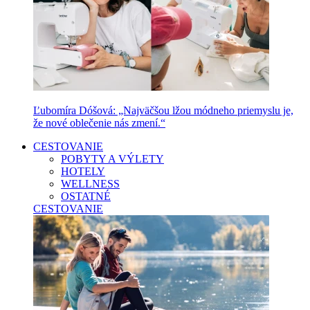
Ľubomíra Dóšová: „Najväčšou lžou módneho priemyslu je,
že nové oblečenie nás zmení.“
CESTOVANIE
POBYTY A VÝLETY
HOTELY
WELLNESS
OSTATNÉ
CESTOVANIE