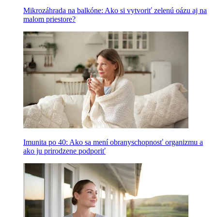
Mikrozáhrada na balkóne: Ako si vytvoriť zelenú oázu aj na
malom priestore?
Imunita po 40: Ako sa mení obranyschopnosť organizmu a
ako ju prirodzene podporiť