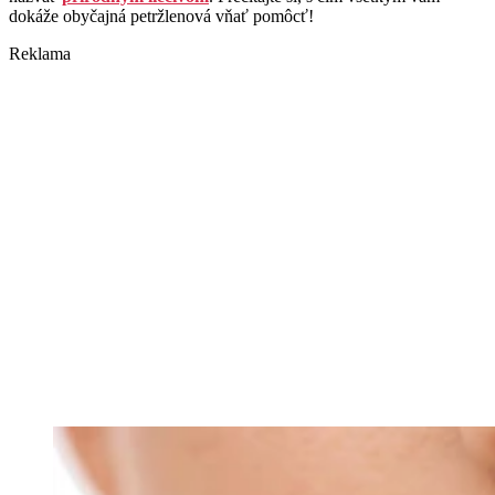
dokáže obyčajná petržlenová vňať pomôcť!
Reklama