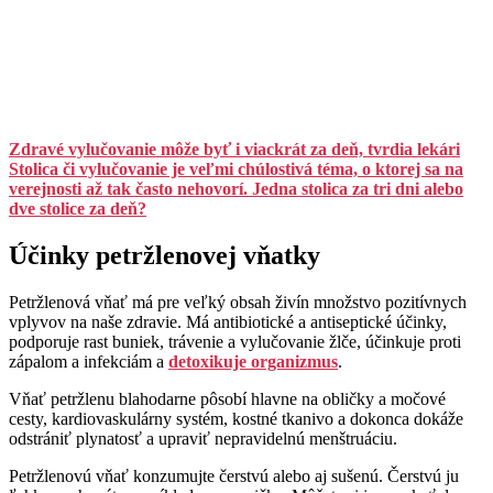
Zdravé vylučovanie môže byť i viackrát za deň, tvrdia lekári
Stolica či vylučovanie je veľmi chúlostivá téma, o ktorej sa na
verejnosti až tak často nehovorí. Jedna stolica za tri dni alebo
dve stolice za deň?
Účinky petržlenovej vňatky
Petržlenová vňať má pre veľký obsah živín množstvo pozitívnych
vplyvov na naše zdravie. Má antibiotické a antiseptické účinky,
podporuje rast buniek, trávenie a vylučovanie žlče, účinkuje proti
zápalom a infekciám a
detoxikuje organizmus
.
Vňať petržlenu blahodarne pôsobí hlavne na obličky a močové
cesty, kardiovaskulárny systém, kostné tkanivo a dokonca dokáže
odstrániť plynatosť a upraviť nepravidelnú menštruáciu.
Petržlenovú vňať konzumujte čerstvú alebo aj sušenú. Čerstvú ju