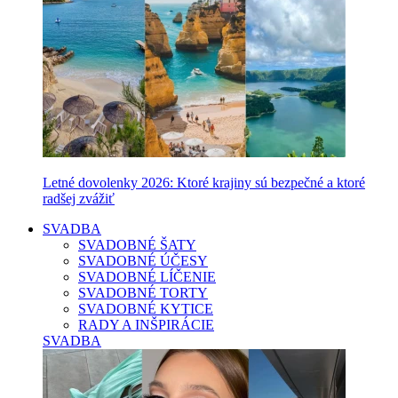
Letné dovolenky 2026: Ktoré krajiny sú bezpečné a ktoré
radšej zvážiť
SVADBA
SVADOBNÉ ŠATY
SVADOBNÉ ÚČESY
SVADOBNÉ LÍČENIE
SVADOBNÉ TORTY
SVADOBNÉ KYTICE
RADY A INŠPIRÁCIE
SVADBA