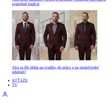
svadobné tradície
Ako sa líši oblek na svadbu, do práce a na spoločenské
udalosti?
SÚŤAŽE
TV