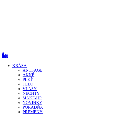
KRÁSA
ANTI-AGE
AKNÉ
PLEŤ
TELO
VLASY
NECHTY
MAKE-UP
NOVINKY
PORADŇA
PREMENY