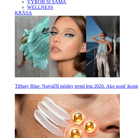
VYROB SI SAMA
WELLNESS
KRÁSA
Tiffany Blue: Najväčší módny trend leta 2026. Ako nosiť ikon