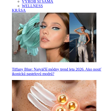
VYROB SI SAMA
WELLNESS
KRÁSA
Tiffany Blue: Najväčší módny trend leta 2026. Ako nosiť
ikonickú pastelovú modrú?