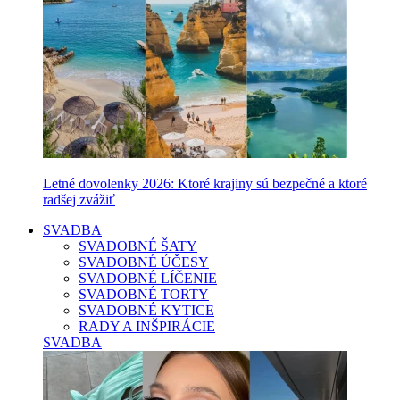
Letné dovolenky 2026: Ktoré krajiny sú bezpečné a ktoré
radšej zvážiť
SVADBA
SVADOBNÉ ŠATY
SVADOBNÉ ÚČESY
SVADOBNÉ LÍČENIE
SVADOBNÉ TORTY
SVADOBNÉ KYTICE
RADY A INŠPIRÁCIE
SVADBA