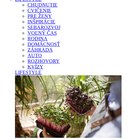
CHUDNUTIE
CVIČENIE
PRE ŽENY
INŠPIRÁCIE
SEBAROZVOJ
VOĽNÝ ČAS
RODINA
DOMÁCNOSŤ
ZÁHRADA
AUTO
ROZHOVORY
KVÍZY
LIFESTYLE