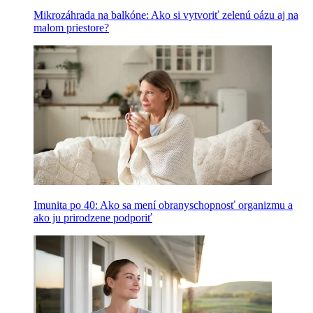
Mikrozáhrada na balkóne: Ako si vytvoriť zelenú oázu aj na
malom priestore?
Imunita po 40: Ako sa mení obranyschopnosť organizmu a
ako ju prirodzene podporiť