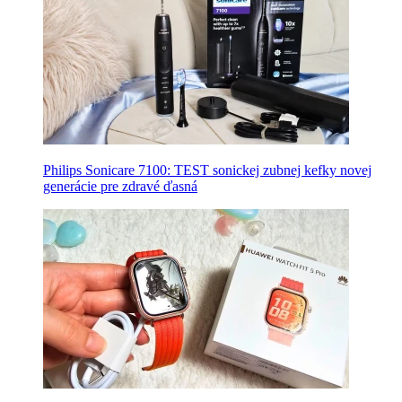
Philips Sonicare 7100: TEST sonickej zubnej kefky novej
generácie pre zdravé ďasná