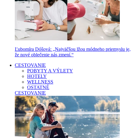
Ľubomíra Dóšová: „Najväčšou lžou módneho priemyslu je,
že nové oblečenie nás zmení.“
CESTOVANIE
POBYTY A VÝLETY
HOTELY
WELLNESS
OSTATNÉ
CESTOVANIE