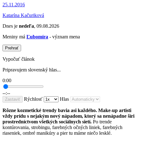
25.11.2016
Katarína Kačuriková
Dnes je
nedeľa
, 09.08.2026
Meniny má
Ľubomíra
- význam mena
Prehrať
Vypočuť článok
Pripravujem slovenský hlas...
0:00
--:--
Rýchlosť
Hlas
Zastaviť
Rôzne kozmetické trendy bavia asi každého. Make-up artisti
vždy prídu s nejakým nový nápadom, ktorý sa nenápadne šíri
prostredníctvom všetkých sociálnych sietí.
Po trende
kontúrovania, strobingu, farebných očných liniek, farebných
riaseniek, ombré manikúry a pier tu máme niečo lesklé.