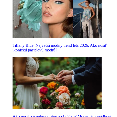
Tiffany Blue: Najväčší módny trend leta 2026. Ako nosiť
ikonickú pastelovú modrú?
Ako nosiť zásnubný prsteň a obrúčku? Moderné pravidlá aj