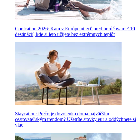
Coolcation 2026: Kam v Európe utiecť pred horúčavami? 10
destinácií, kde si leto užijete bez extrémnych teplôt
Staycation: Prečo je dovolenka doma najväčším
cestovateľským trendom? Ušetríte stovky eur a oddýchnete si
viac