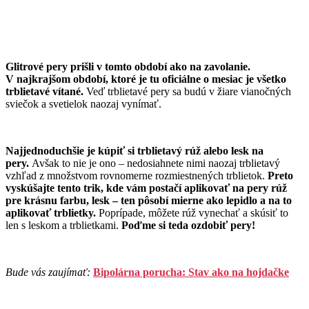
Glitrové pery prišli v tomto období ako na zavolanie.
V najkrajšom období, ktoré je tu oficiálne o mesiac je všetko
trblietavé vítané.
Veď trblietavé pery sa budú v žiare vianočných
sviečok a svetielok naozaj vynímať.
Najjednoduchšie je kúpiť si trblietavý rúž alebo lesk na
pery.
Avšak to nie je ono – nedosiahnete nimi naozaj trblietavý
vzhľad z množstvom rovnomerne rozmiestnených trblietok.
Preto
vyskúšajte tento trik, kde vám postačí aplikovať na pery rúž
pre krásnu farbu, lesk – ten pôsobí mierne ako lepidlo a na to
aplikovať trblietky.
Poprípade, môžete rúž vynechať a skúsiť to
len s leskom a trblietkami.
Poďme si teda ozdobiť pery!
Bude vás zaujímať:
Bipolárna porucha: Stav ako na hojdačke