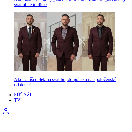
svadobné tradície
Ako sa líši oblek na svadbu, do práce a na spoločenské
udalosti?
SÚŤAŽE
TV