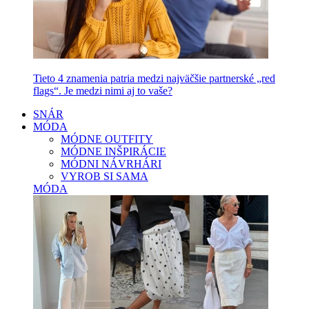
Tieto 4 znamenia patria medzi najväčšie partnerské „red
flags“. Je medzi nimi aj to vaše?
SNÁR
MÓDA
MÓDNE OUTFITY
MÓDNE INŠPIRÁCIE
MÓDNI NÁVRHÁRI
VYROB SI SAMA
MÓDA