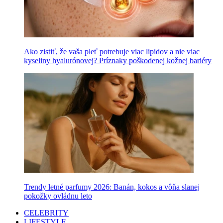
Ako zistiť, že vaša pleť potrebuje viac lipidov a nie viac
kyseliny hyalurónovej? Príznaky poškodenej kožnej bariéry
Trendy letné parfumy 2026: Banán, kokos a vôňa slanej
pokožky ovládnu leto
CELEBRITY
LIFESTYLE