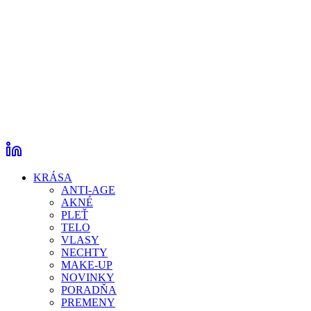
KRÁSA
ANTI-AGE
AKNÉ
PLEŤ
TELO
VLASY
NECHTY
MAKE-UP
NOVINKY
PORADŇA
PREMENY