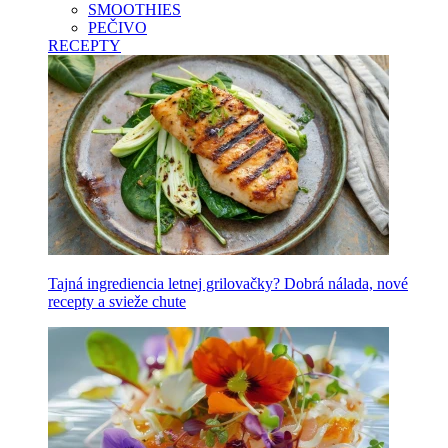
SMOOTHIES
PEČIVO
RECEPTY
Tajná ingrediencia letnej grilovačky? Dobrá nálada, nové
recepty a svieže chute