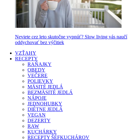
Neviete cez leto skutočne vypnúť? Slow living vás naučí
oddychovať bez výčitiek
VZŤAHY
RECEPTY
RAŇAJKY
OBEDY
VEČERE
POLIEVKY
MÄSITÉ JEDLÁ
BEZMÄSITÉ JEDLÁ
NÁPOJE
JEDNOHUBKY
DIÉTNE JEDLÁ
VEGAN
DEZERTY
RAW
KUCHÁRKY
RECEPTY ŠÉFKUCHÁROV