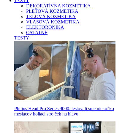
TESTY
DEKORATÍVNA KOZMETIKA
PLEŤOVÁ KOZMETIKA
TELOVÁ KOZMETIKA
VLASOVÁ KOZMETIKA
ELEKTORONIKA
OSTATNÉ
TESTY
Philips Head Pro Series 9000: testovali sme niekoľko
mesiacov holiaci strojček na hlavu