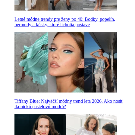
Letné módne trendy pre ženy po 40: Bodky, popelín,
bermudy a kúsky, ktoré lichotia postave
Tiffany Blue: Najväčší módny trend leta 2026. Ako nosiť
ikonickú pastelovú modrú?