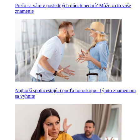
Prečo sa vám v posledných dňoch nedarí? Môže za to vaše
znamenie
Najhorší spolucestujúci podľa horoskopu: Týmto znameniam
sa vyhnite