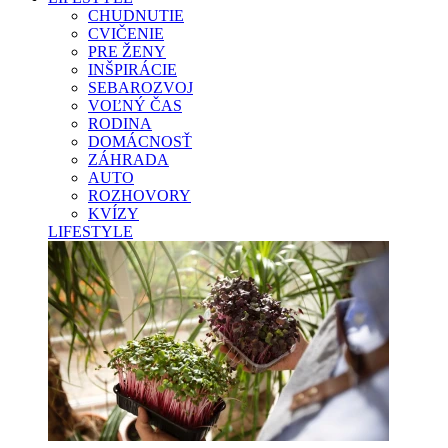
CHUDNUTIE
CVIČENIE
PRE ŽENY
INŠPIRÁCIE
SEBAROZVOJ
VOĽNÝ ČAS
RODINA
DOMÁCNOSŤ
ZÁHRADA
AUTO
ROZHOVORY
KVÍZY
LIFESTYLE