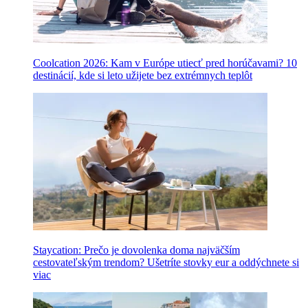
Coolcation 2026: Kam v Európe utiecť pred horúčavami? 10
destinácií, kde si leto užijete bez extrémnych teplôt
Staycation: Prečo je dovolenka doma najväčším
cestovateľským trendom? Ušetríte stovky eur a oddýchnete si
viac