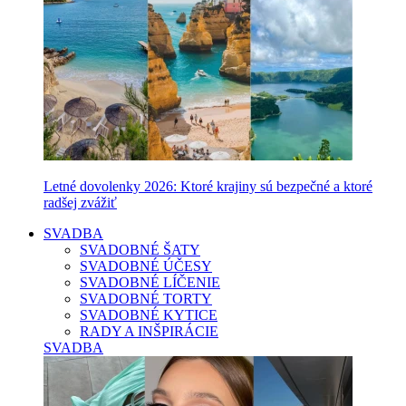
Letné dovolenky 2026: Ktoré krajiny sú bezpečné a ktoré
radšej zvážiť
SVADBA
SVADOBNÉ ŠATY
SVADOBNÉ ÚČESY
SVADOBNÉ LÍČENIE
SVADOBNÉ TORTY
SVADOBNÉ KYTICE
RADY A INŠPIRÁCIE
SVADBA