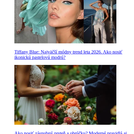
Tiffany Blue: Najväčší módny trend leta 2026. Ako nosiť
ikonickú pastelovú modrú?
Ako nosiť zásnubný prsteň a obrúčku? Moderné pravidlá aj