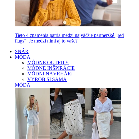
Tieto 4 znamenia patria medzi najväčšie partnerské „red
flags“. Je medzi nimi aj to vaše?
SNÁR
MÓDA
MÓDNE OUTFITY
MÓDNE INŠPIRÁCIE
MÓDNI NÁVRHÁRI
VYROB SI SAMA
MÓDA