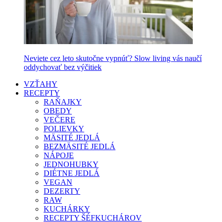
Neviete cez leto skutočne vypnúť? Slow living vás naučí
oddychovať bez výčitiek
VZŤAHY
RECEPTY
RAŇAJKY
OBEDY
VEČERE
POLIEVKY
MÄSITÉ JEDLÁ
BEZMÄSITÉ JEDLÁ
NÁPOJE
JEDNOHUBKY
DIÉTNE JEDLÁ
VEGAN
DEZERTY
RAW
KUCHÁRKY
RECEPTY ŠÉFKUCHÁROV