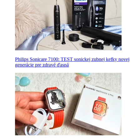
Philips Sonicare 7100: TEST sonickej zubnej kefky novej
generácie pre zdravé ďasná