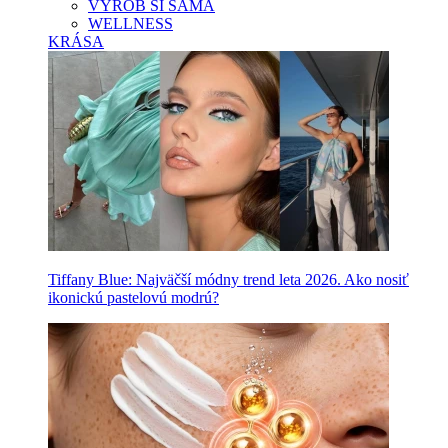
VYROB SI SAMA
WELLNESS
KRÁSA
Tiffany Blue: Najväčší módny trend leta 2026. Ako nosiť
ikonickú pastelovú modrú?