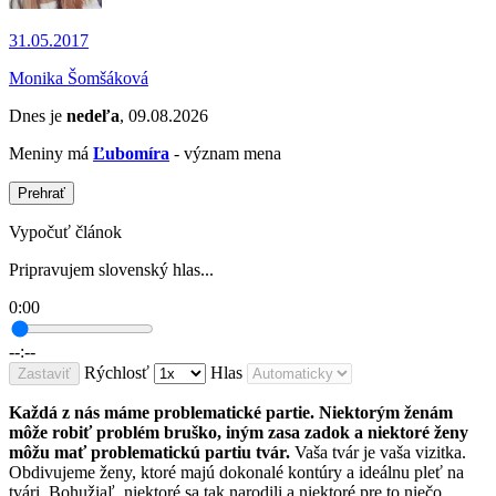
31.05.2017
Monika Šomšáková
Dnes je
nedeľa
, 09.08.2026
Meniny má
Ľubomíra
- význam mena
Prehrať
Vypočuť článok
Pripravujem slovenský hlas...
0:00
--:--
Rýchlosť
Hlas
Zastaviť
Každá z nás máme problematické partie. Niektorým ženám
môže robiť problém bruško, iným zasa zadok a niektoré ženy
môžu mať problematickú partiu tvár.
Vaša tvár je vaša vizitka.
Obdivujeme ženy, ktoré majú dokonalé kontúry a ideálnu pleť na
tvári. Bohužiaľ, niektoré sa tak narodili a niektoré pre to niečo