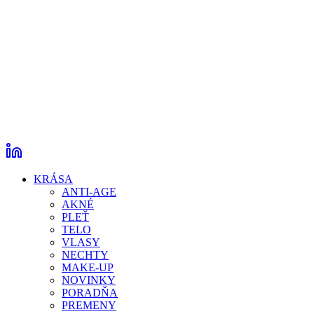
KRÁSA
ANTI-AGE
AKNÉ
PLEŤ
TELO
VLASY
NECHTY
MAKE-UP
NOVINKY
PORADŇA
PREMENY