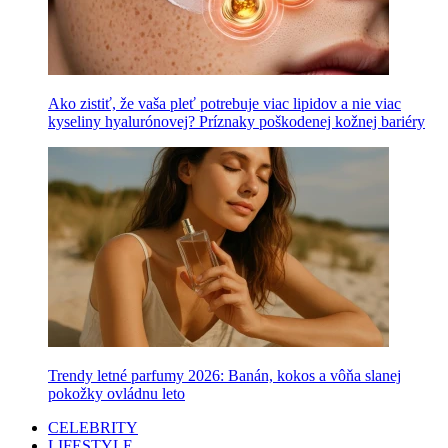
Ako zistiť, že vaša pleť potrebuje viac lipidov a nie viac
kyseliny hyalurónovej? Príznaky poškodenej kožnej bariéry
Trendy letné parfumy 2026: Banán, kokos a vôňa slanej
pokožky ovládnu leto
CELEBRITY
LIFESTYLE