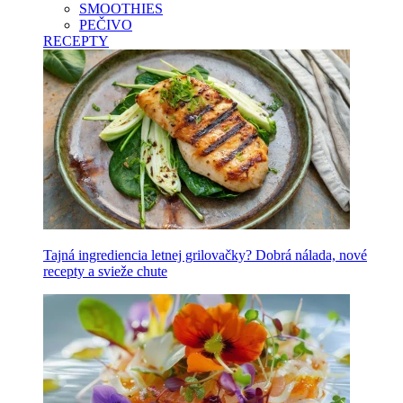
SMOOTHIES
PEČIVO
RECEPTY
Tajná ingrediencia letnej grilovačky? Dobrá nálada, nové
recepty a svieže chute