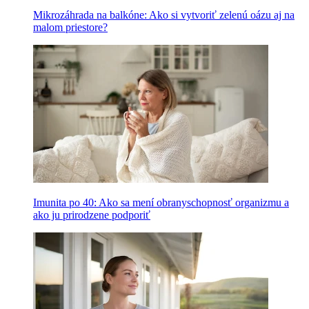
Mikrozáhrada na balkóne: Ako si vytvoriť zelenú oázu aj na
malom priestore?
Imunita po 40: Ako sa mení obranyschopnosť organizmu a
ako ju prirodzene podporiť