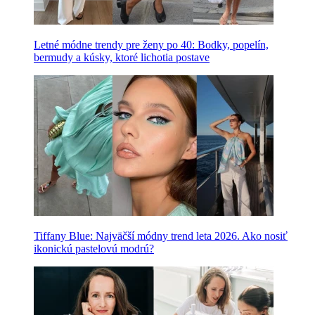
Letné módne trendy pre ženy po 40: Bodky, popelín,
bermudy a kúsky, ktoré lichotia postave
Tiffany Blue: Najväčší módny trend leta 2026. Ako nosiť
ikonickú pastelovú modrú?