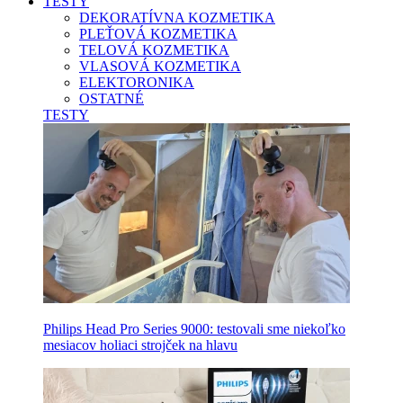
TESTY
DEKORATÍVNA KOZMETIKA
PLEŤOVÁ KOZMETIKA
TELOVÁ KOZMETIKA
VLASOVÁ KOZMETIKA
ELEKTORONIKA
OSTATNÉ
TESTY
Philips Head Pro Series 9000: testovali sme niekoľko
mesiacov holiaci strojček na hlavu