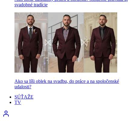
svadobné tradície
Ako sa líši oblek na svadbu, do práce a na spoločenské
udalosti?
SÚŤAŽE
TV