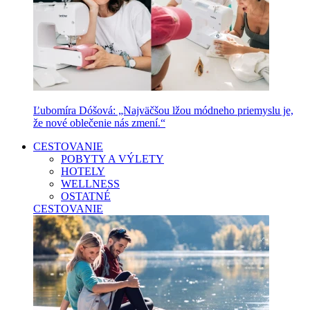
Ľubomíra Dóšová: „Najväčšou lžou módneho priemyslu je,
že nové oblečenie nás zmení.“
CESTOVANIE
POBYTY A VÝLETY
HOTELY
WELLNESS
OSTATNÉ
CESTOVANIE