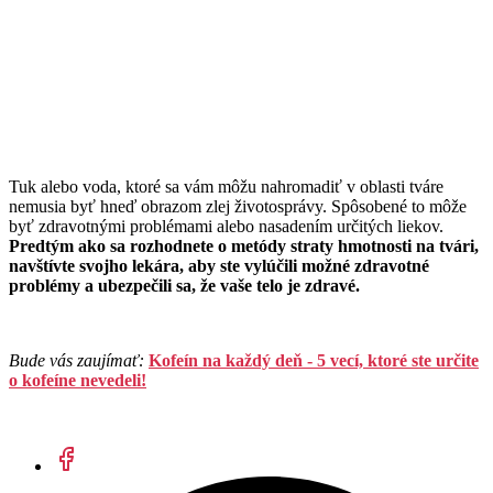
Tuk alebo voda, ktoré sa vám môžu nahromadiť v oblasti tváre
nemusia byť hneď obrazom zlej životosprávy. Spôsobené to môže
byť zdravotnými problémami alebo nasadením určitých liekov.
Predtým ako sa rozhodnete o metódy straty hmotnosti na tvári,
navštívte svojho lekára, aby ste vylúčili možné zdravotné
problémy a ubezpečili sa, že vaše telo je zdravé.
Bude vás zaujímať:
Kofeín na každý deň - 5 vecí, ktoré ste určite
o kofeíne nevedeli!