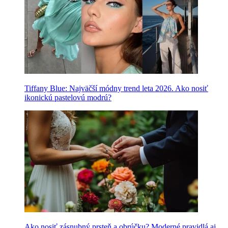
Tiffany Blue: Najväčší módny trend leta 2026. Ako nosiť
ikonickú pastelovú modrú?
Ako nosiť zásnubný prsteň a obrúčku? Moderné pravidlá aj