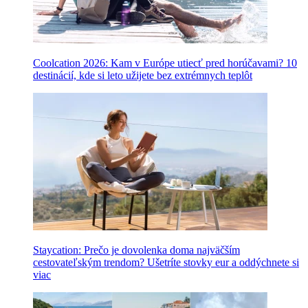
Coolcation 2026: Kam v Európe utiecť pred horúčavami? 10
destinácií, kde si leto užijete bez extrémnych teplôt
Staycation: Prečo je dovolenka doma najväčším
cestovateľským trendom? Ušetríte stovky eur a oddýchnete si
viac