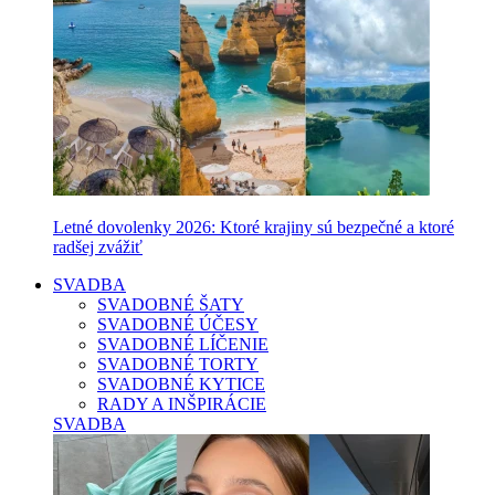
Letné dovolenky 2026: Ktoré krajiny sú bezpečné a ktoré
radšej zvážiť
SVADBA
SVADOBNÉ ŠATY
SVADOBNÉ ÚČESY
SVADOBNÉ LÍČENIE
SVADOBNÉ TORTY
SVADOBNÉ KYTICE
RADY A INŠPIRÁCIE
SVADBA