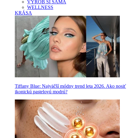
VYROB SI SAMA
WELLNESS
KRÁSA
Tiffany Blue: Najväčší módny trend leta 2026. Ako nosiť
ikonickú pastelovú modrú?