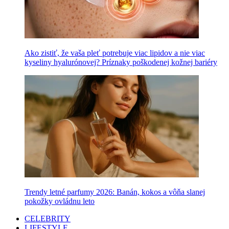
Ako zistiť, že vaša pleť potrebuje viac lipidov a nie viac
kyseliny hyalurónovej? Príznaky poškodenej kožnej bariéry
Trendy letné parfumy 2026: Banán, kokos a vôňa slanej
pokožky ovládnu leto
CELEBRITY
LIFESTYLE