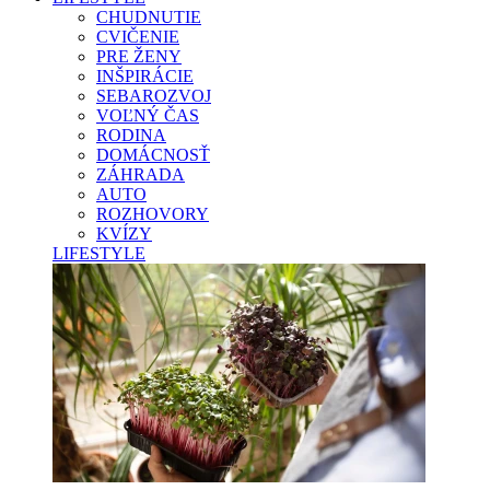
CHUDNUTIE
CVIČENIE
PRE ŽENY
INŠPIRÁCIE
SEBAROZVOJ
VOĽNÝ ČAS
RODINA
DOMÁCNOSŤ
ZÁHRADA
AUTO
ROZHOVORY
KVÍZY
LIFESTYLE