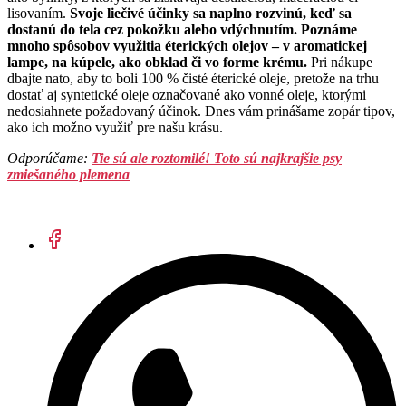
lisovaním.
Svoje liečivé účinky sa naplno rozvinú, keď sa
dostanú do tela cez pokožku alebo vdýchnutím. Poznáme
mnoho spôsobov využitia éterických olejov – v aromatickej
lampe, na kúpele, ako obklad či vo forme krému.
Pri nákupe
dbajte nato, aby to boli 100 % čisté éterické oleje, pretože na trhu
dostať aj syntetické oleje označované ako vonné oleje, ktorými
nedosiahnete požadovaný účinok. Dnes vám prinášame zopár tipov,
ako ich možno využiť pre našu krásu.
Odporúčame:
Tie sú ale roztomilé! Toto sú najkrajšie psy
zmiešaného plemena