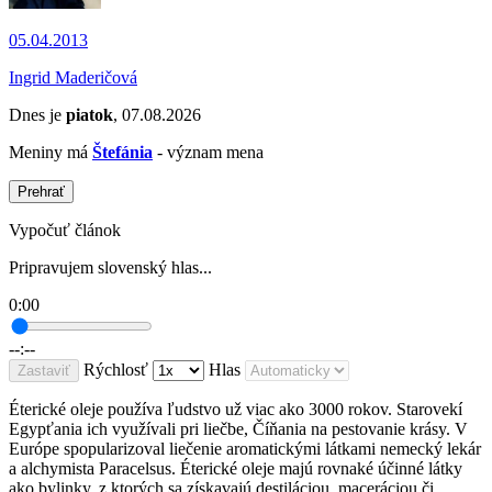
05.04.2013
Ingrid Maderičová
Dnes je
piatok
, 07.08.2026
Meniny má
Štefánia
- význam mena
Prehrať
Vypočuť článok
Pripravujem slovenský hlas...
0:00
--:--
Rýchlosť
Hlas
Zastaviť
Éterické oleje používa ľudstvo už viac ako 3000 rokov. Starovekí
Egypťania ich využívali pri liečbe, Číňania na pestovanie krásy. V
Európe spopularizoval liečenie aromatickými látkami nemecký lekár
a alchymista Paracelsus. Éterické oleje majú rovnaké účinné látky
ako bylinky, z ktorých sa získavajú destiláciou, maceráciou či