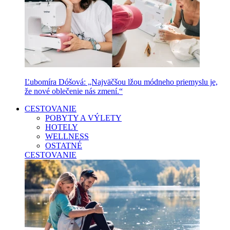
Ľubomíra Dóšová: „Najväčšou lžou módneho priemyslu je,
že nové oblečenie nás zmení.“
CESTOVANIE
POBYTY A VÝLETY
HOTELY
WELLNESS
OSTATNÉ
CESTOVANIE