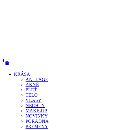
KRÁSA
ANTI-AGE
AKNÉ
PLEŤ
TELO
VLASY
NECHTY
MAKE-UP
NOVINKY
PORADŇA
PREMENY