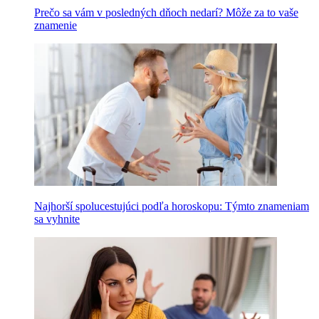
Prečo sa vám v posledných dňoch nedarí? Môže za to vaše
znamenie
Najhorší spolucestujúci podľa horoskopu: Týmto znameniam
sa vyhnite