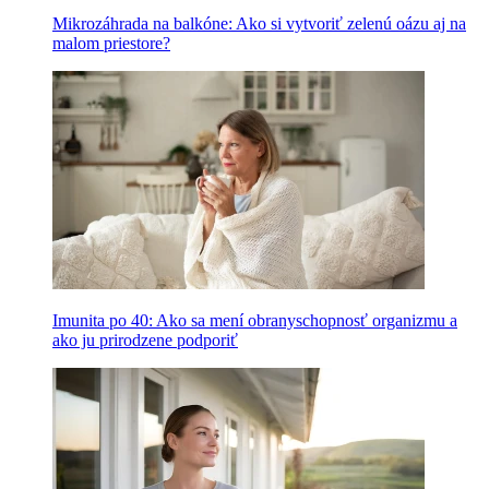
Mikrozáhrada na balkóne: Ako si vytvoriť zelenú oázu aj na
malom priestore?
Imunita po 40: Ako sa mení obranyschopnosť organizmu a
ako ju prirodzene podporiť