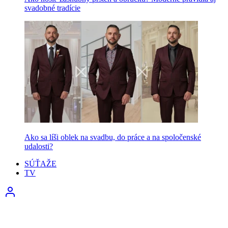
svadobné tradície
Ako sa líši oblek na svadbu, do práce a na spoločenské
udalosti?
SÚŤAŽE
TV