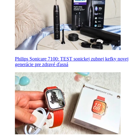
Philips Sonicare 7100: TEST sonickej zubnej kefky novej
generácie pre zdravé ďasná