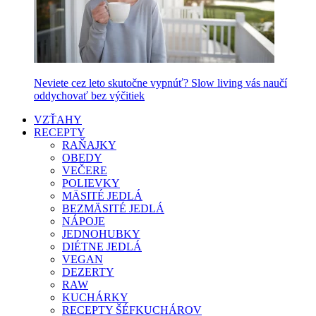
Neviete cez leto skutočne vypnúť? Slow living vás naučí
oddychovať bez výčitiek
VZŤAHY
RECEPTY
RAŇAJKY
OBEDY
VEČERE
POLIEVKY
MÄSITÉ JEDLÁ
BEZMÄSITÉ JEDLÁ
NÁPOJE
JEDNOHUBKY
DIÉTNE JEDLÁ
VEGAN
DEZERTY
RAW
KUCHÁRKY
RECEPTY ŠÉFKUCHÁROV