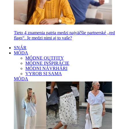
Tieto 4 znamenia patria medzi najväčšie partnerské „red
flags“. Je medzi nimi aj to vaše?
SNÁR
MÓDA
MÓDNE OUTFITY
MÓDNE INŠPIRÁCIE
MÓDNI NÁVRHÁRI
VYROB SI SAMA
MÓDA