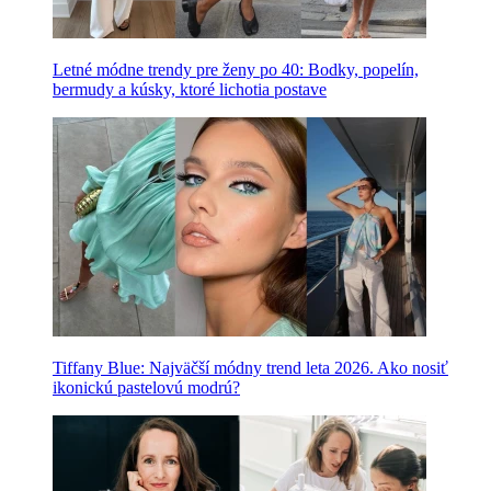
Letné módne trendy pre ženy po 40: Bodky, popelín,
bermudy a kúsky, ktoré lichotia postave
Tiffany Blue: Najväčší módny trend leta 2026. Ako nosiť
ikonickú pastelovú modrú?