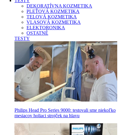
TESTY
DEKORATÍVNA KOZMETIKA
PLEŤOVÁ KOZMETIKA
TELOVÁ KOZMETIKA
VLASOVÁ KOZMETIKA
ELEKTORONIKA
OSTATNÉ
TESTY
Philips Head Pro Series 9000: testovali sme niekoľko
mesiacov holiaci strojček na hlavu