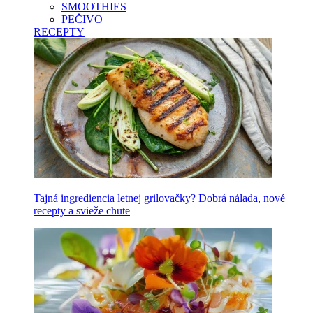
SMOOTHIES
PEČIVO
RECEPTY
Tajná ingrediencia letnej grilovačky? Dobrá nálada, nové
recepty a svieže chute