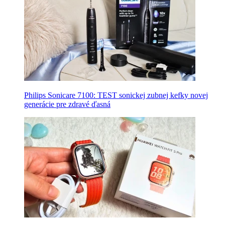
Philips Sonicare 7100: TEST sonickej zubnej kefky novej
generácie pre zdravé ďasná