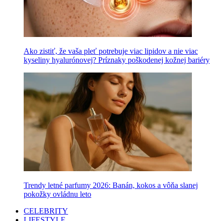
Ako zistiť, že vaša pleť potrebuje viac lipidov a nie viac
kyseliny hyalurónovej? Príznaky poškodenej kožnej bariéry
Trendy letné parfumy 2026: Banán, kokos a vôňa slanej
pokožky ovládnu leto
CELEBRITY
LIFESTYLE