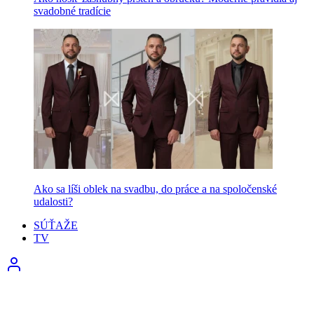
svadobné tradície
Ako sa líši oblek na svadbu, do práce a na spoločenské
udalosti?
SÚŤAŽE
TV