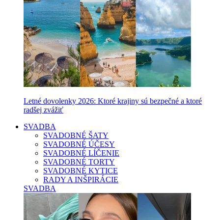
Letné dovolenky 2026: Ktoré krajiny sú bezpečné a ktoré
radšej zvážiť
SVADBA
SVADOBNÉ ŠATY
SVADOBNÉ ÚČESY
SVADOBNÉ LÍČENIE
SVADOBNÉ TORTY
SVADOBNÉ KYTICE
RADY A INŠPIRÁCIE
SVADBA