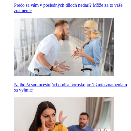
Prečo sa vám v posledných dňoch nedarí? Môže za to vaše
znamenie
Najhorší spolucestujúci podľa horoskopu: Týmto znameniam
sa vyhnite