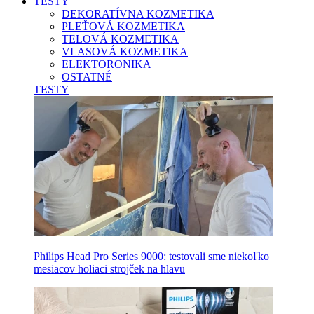
TESTY
DEKORATÍVNA KOZMETIKA
PLEŤOVÁ KOZMETIKA
TELOVÁ KOZMETIKA
VLASOVÁ KOZMETIKA
ELEKTORONIKA
OSTATNÉ
TESTY
Philips Head Pro Series 9000: testovali sme niekoľko
mesiacov holiaci strojček na hlavu