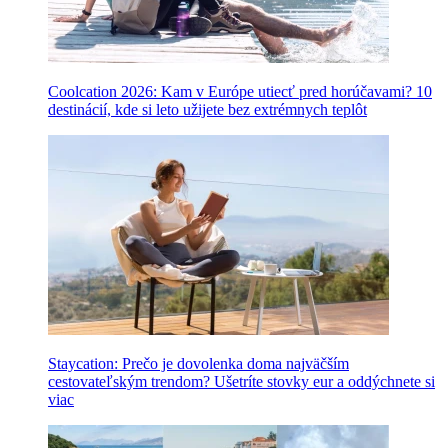
Coolcation 2026: Kam v Európe utiecť pred horúčavami? 10
destinácií, kde si leto užijete bez extrémnych teplôt
Staycation: Prečo je dovolenka doma najväčším
cestovateľským trendom? Ušetríte stovky eur a oddýchnete si
viac