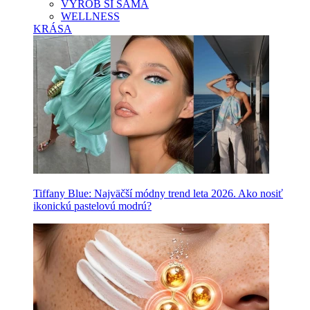
VYROB SI SAMA
WELLNESS
KRÁSA
Tiffany Blue: Najväčší módny trend leta 2026. Ako nosiť
ikonickú pastelovú modrú?