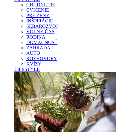
CHUDNUTIE
CVIČENIE
PRE ŽENY
INŠPIRÁCIE
SEBAROZVOJ
VOĽNÝ ČAS
RODINA
DOMÁCNOSŤ
ZÁHRADA
AUTO
ROZHOVORY
KVÍZY
LIFESTYLE