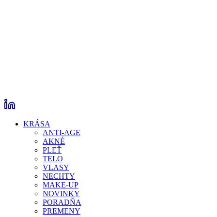
KRÁSA
ANTI-AGE
AKNÉ
PLEŤ
TELO
VLASY
NECHTY
MAKE-UP
NOVINKY
PORADŇA
PREMENY