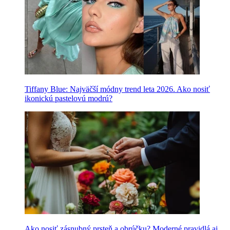
Tiffany Blue: Najväčší módny trend leta 2026. Ako nosiť
ikonickú pastelovú modrú?
Ako nosiť zásnubný prsteň a obrúčku? Moderné pravidlá aj