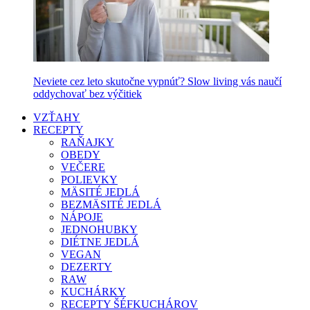
Neviete cez leto skutočne vypnúť? Slow living vás naučí
oddychovať bez výčitiek
VZŤAHY
RECEPTY
RAŇAJKY
OBEDY
VEČERE
POLIEVKY
MÄSITÉ JEDLÁ
BEZMÄSITÉ JEDLÁ
NÁPOJE
JEDNOHUBKY
DIÉTNE JEDLÁ
VEGAN
DEZERTY
RAW
KUCHÁRKY
RECEPTY ŠÉFKUCHÁROV