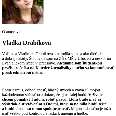
O autorovi
Vladka Drábiková
Volám sa Vladimíra Drábiková a narodila som sa ako dieťa leta
a dobrej nálady. Študovala som na ZŠ s MŠ v Uhrovci a neskôr na
Evanjelickom lýceu v Bratislave.
Aktuálne som študentkou
prvého ročníka na Katedre žurnalistiky a učím sa komunikovať
prostredníctvom médií.
Entuziazmus, odhodlanosť, hlasný smiech a vrava sú mojou
každodennou súčasťou a dúfam, že aj naďalej budú.
V živote
chcem pomáhať ľudom, robiť prácu, ktorá bude mať aj
výsledok a stretávať sa s ľuďmi, ktorí sa na mňa budú tešiť
a budú chcieť so mnou spolupracovať.
Mojou slabosťou je túžba
mať všetko pod kontrolou a láska k umeniu a hudbe.