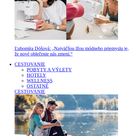
Ľubomíra Dóšová: „Najväčšou lžou módneho priemyslu je,
že nové oblečenie nás zmení.“
CESTOVANIE
POBYTY A VÝLETY
HOTELY
WELLNESS
OSTATNÉ
CESTOVANIE