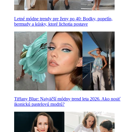
Letné módne trendy pre ženy po 40: Bodky, popelín,
bermudy a kúsky, ktoré lichotia postave
Tiffany Blue: Najväčší módny trend leta 2026. Ako nosiť
ikonickú pastelovú modrú?