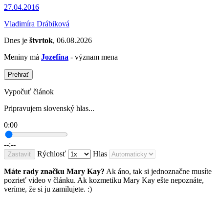
27.04.2016
Vladimíra Drábiková
Dnes je
štvrtok
, 06.08.2026
Meniny má
Jozefína
- význam mena
Prehrať
Vypočuť článok
Pripravujem slovenský hlas...
0:00
--:--
Rýchlosť
Hlas
Zastaviť
Máte rady značku Mary Kay?
Ak áno, tak si jednoznačne musíte
pozrieť video v článku. Ak kozmetiku Mary Kay ešte nepoznáte,
veríme, že si ju zamilujete. :)