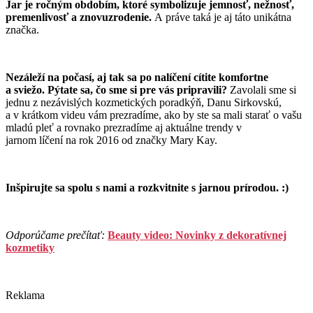
Jar je ročným obdobím, ktoré symbolizuje
jemnosť, nežnosť,
premenlivosť a znovuzrodenie.
A práve taká je aj táto unikátna
značka.
Nezáleží na počasí, aj tak sa po nalíčení cítite komfortne
a sviežo.
Pýtate sa, čo sme si pre vás pripravili?
Zavolali sme si
jednu z nezávislých kozmetických poradkýň, Danu Sirkovskú,
a v krátkom videu vám prezradíme, ako by ste sa mali starať o vašu
mladú pleť a rovnako prezradíme aj aktuálne trendy v
jarnom líčení na rok 2016 od značky Mary Kay.
Inšpirujte sa spolu s nami a rozkvitnite s jarnou prírodou. :)
Odporúčame prečítať:
Beauty video: Novinky z dekoratívnej
kozmetiky
Reklama