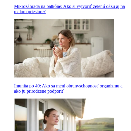
Mikrozáhrada na balkóne: Ako si vytvoriť zelenú oázu aj na
malom priestore?
Imunita po 40: Ako sa mení obranyschopnosť organizmu a
ako ju prirodzene podporiť