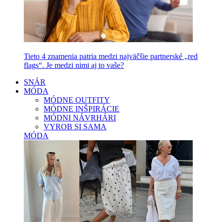
Tieto 4 znamenia patria medzi najväčšie partnerské „red
flags“. Je medzi nimi aj to vaše?
SNÁR
MÓDA
MÓDNE OUTFITY
MÓDNE INŠPIRÁCIE
MÓDNI NÁVRHÁRI
VYROB SI SAMA
MÓDA