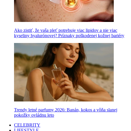
Ako zistiť, že vaša pleť potrebuje viac lipidov a nie viac
kyseliny hyalurónovej? Príznaky poškodenej kožnej bariéry
Trendy letné parfumy 2026: Banán, kokos a vôňa slanej
pokožky ovládnu leto
CELEBRITY
LIFESTYLE