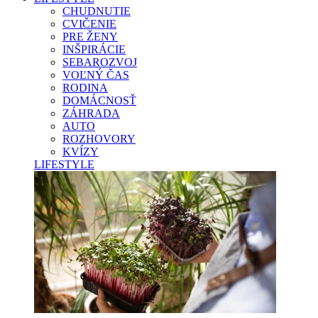
CHUDNUTIE
CVIČENIE
PRE ŽENY
INŠPIRÁCIE
SEBAROZVOJ
VOĽNÝ ČAS
RODINA
DOMÁCNOSŤ
ZÁHRADA
AUTO
ROZHOVORY
KVÍZY
LIFESTYLE