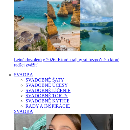
Letné dovolenky 2026: Ktoré krajiny sú bezpečné a ktoré
radšej zvážiť
SVADBA
SVADOBNÉ ŠATY
SVADOBNÉ ÚČESY
SVADOBNÉ LÍČENIE
SVADOBNÉ TORTY
SVADOBNÉ KYTICE
RADY A INŠPIRÁCIE
SVADBA