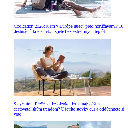
Coolcation 2026: Kam v Európe utiecť pred horúčavami? 10
destinácií, kde si leto užijete bez extrémnych teplôt
Staycation: Prečo je dovolenka doma najväčším
cestovateľským trendom? Ušetríte stovky eur a oddýchnete si
viac