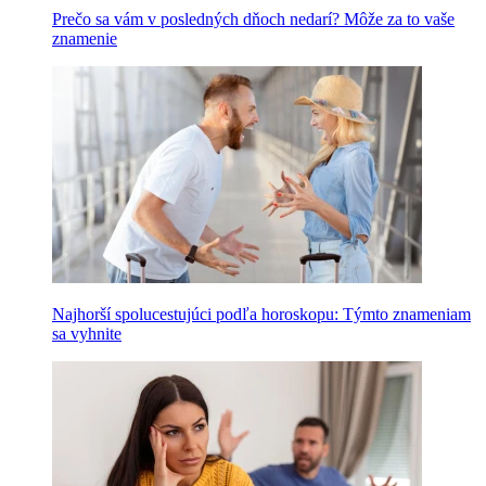
Prečo sa vám v posledných dňoch nedarí? Môže za to vaše
znamenie
Najhorší spolucestujúci podľa horoskopu: Týmto znameniam
sa vyhnite