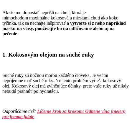
Ak ste mu doposiaľ neprišli na chuť, ktorá je
mimochodom maximálne kokosová a miestami chutí ako koko
tyčinka, tak sa nechajte inšpirovať a
vytvorte si z neho napríklad
masku na vlasy, používajte ho na odličovanie alebo aj na
pečenie
.
1. Kokosovým olejom na suché ruky
Suché ruky sú nočnou morou každého človeka. Je veľmi
nepríjemne mať suché ruky. No tento problém vyrieši kokosový
olej. Kokosový olej má zvlhčujúce účinky, preto vaše ruky už nikdy
nebudú prahnúť po hydratácii.
Odporúčame tiež:
Líčenie krok za krokom: Odtiene vína (nielen)
pre femme fatale