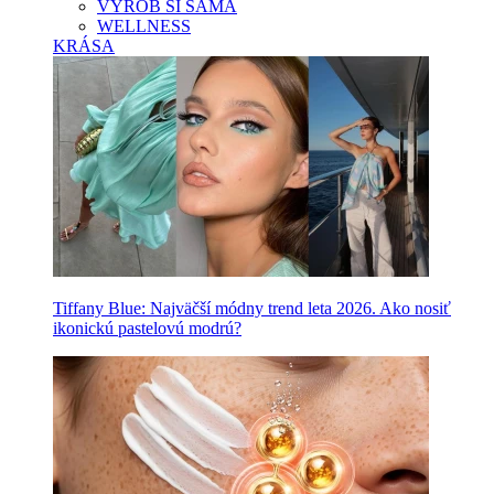
VYROB SI SAMA
WELLNESS
KRÁSA
Tiffany Blue: Najväčší módny trend leta 2026. Ako nosiť
ikonickú pastelovú modrú?