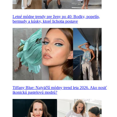
Letné módne trendy pre ženy po 40: Bodky, popelín,
bermudy a kúsky, ktoré lichotia postave
Tiffany Blue: Najväčší módny trend leta 2026. Ako nosiť
ikonickú pastelovú modrú?