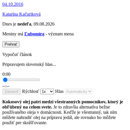
04.10.2016
Katarína Kačuriková
Dnes je
nedeľa
, 09.08.2026
Meniny má
Ľubomíra
- význam mena
Prehrať
Vypočuť článok
Pripravujem slovenský hlas...
0:00
--:--
Rýchlosť
Hlas
Zastaviť
Kokosový olej patrí medzi všestranných pomocníkov, ktorý je
obľúbený na celom svete.
Je to zdravšia alternatíva bežne
používaného oleja v domácnosti. Keďže je všestranný, tak ním
môžete nahradiť olej na prípravu jedál, ale rovnako ho môžete
použiť pre skrášľovanie.