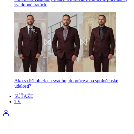
svadobné tradície
Ako sa líši oblek na svadbu, do práce a na spoločenské
udalosti?
SÚŤAŽE
TV