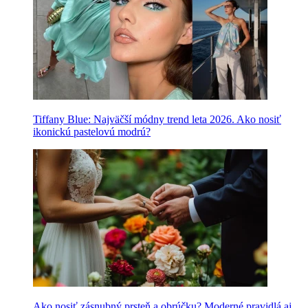
Tiffany Blue: Najväčší módny trend leta 2026. Ako nosiť
ikonickú pastelovú modrú?
Ako nosiť zásnubný prsteň a obrúčku? Moderné pravidlá aj