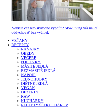
Neviete cez leto skutočne vypnúť? Slow living vás naučí
oddychovať bez výčitiek
VZŤAHY
RECEPTY
RAŇAJKY
OBEDY
VEČERE
POLIEVKY
MÄSITÉ JEDLÁ
BEZMÄSITÉ JEDLÁ
NÁPOJE
JEDNOHUBKY
DIÉTNE JEDLÁ
VEGAN
DEZERTY
RAW
KUCHÁRKY
RECEPTY ŠÉFKUCHÁROV