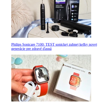
Philips Sonicare 7100: TEST sonickej zubnej kefky novej
generácie pre zdravé ďasná