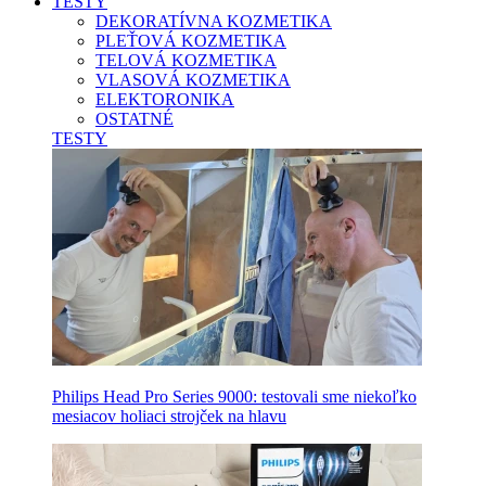
TESTY
DEKORATÍVNA KOZMETIKA
PLEŤOVÁ KOZMETIKA
TELOVÁ KOZMETIKA
VLASOVÁ KOZMETIKA
ELEKTORONIKA
OSTATNÉ
TESTY
Philips Head Pro Series 9000: testovali sme niekoľko
mesiacov holiaci strojček na hlavu