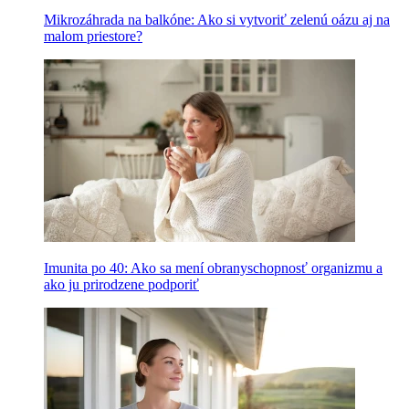
Mikrozáhrada na balkóne: Ako si vytvoriť zelenú oázu aj na
malom priestore?
Imunita po 40: Ako sa mení obranyschopnosť organizmu a
ako ju prirodzene podporiť