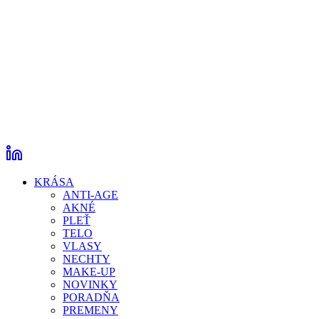
KRÁSA
ANTI-AGE
AKNÉ
PLEŤ
TELO
VLASY
NECHTY
MAKE-UP
NOVINKY
PORADŇA
PREMENY