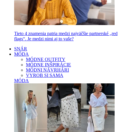
Tieto 4 znamenia patria medzi najväčšie partnerské „red
flags“. Je medzi nimi aj to vaše?
SNÁR
MÓDA
MÓDNE OUTFITY
MÓDNE INŠPIRÁCIE
MÓDNI NÁVRHÁRI
VYROB SI SAMA
MÓDA