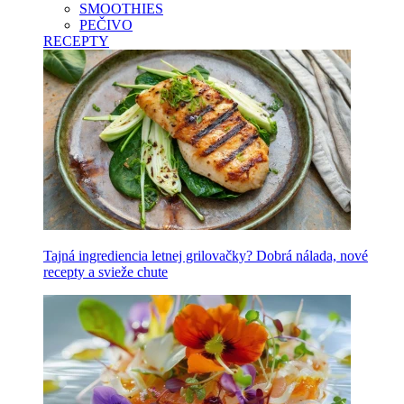
SMOOTHIES
PEČIVO
RECEPTY
Tajná ingrediencia letnej grilovačky? Dobrá nálada, nové
recepty a svieže chute