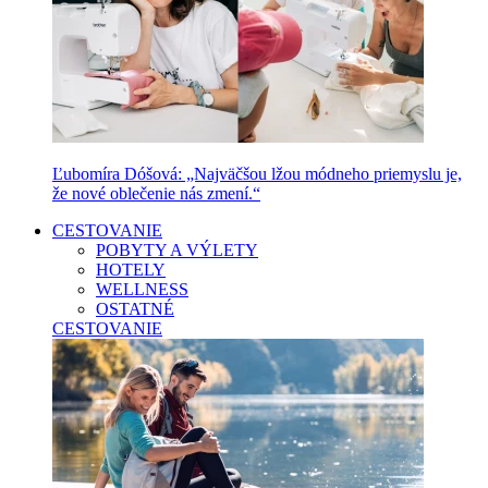
Ľubomíra Dóšová: „Najväčšou lžou módneho priemyslu je,
že nové oblečenie nás zmení.“
CESTOVANIE
POBYTY A VÝLETY
HOTELY
WELLNESS
OSTATNÉ
CESTOVANIE