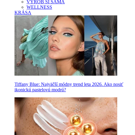
VYROB SI SAMA
WELLNESS
KRÁSA
Tiffany Blue: Najväčší módny trend leta 2026. Ako nosiť
ikonickú pastelovú modrú?