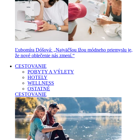
Ľubomíra Dóšová: „Najväčšou lžou módneho priemyslu je,
že nové oblečenie nás zmení.“
CESTOVANIE
POBYTY A VÝLETY
HOTELY
WELLNESS
OSTATNÉ
CESTOVANIE