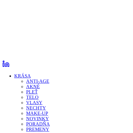
KRÁSA
ANTI-AGE
AKNÉ
PLEŤ
TELO
VLASY
NECHTY
MAKE-UP
NOVINKY
PORADŇA
PREMENY