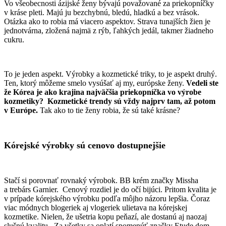
Vo všeobecnosti ázijské ženy bývajú považované za priekopníčky
v kráse pleti. Majú ju bezchybnú, bledú, hladkú a bez vrások.
Otázka ako to robia má viacero aspektov. Strava tunajších žien je
jednotvárna, zložená najmä z rýb, ľahkých jedál, takmer žiadneho
cukru.
To je jeden aspekt. Výrobky a kozmetické triky, to je aspekt druhý.
Ten, ktorý môžeme smelo vysúšať aj my, európske ženy.
Vedeli ste
že Kórea je ako krajina najväčšia priekopníčka vo výrobe
kozmetiky? Kozmetické trendy sú vždy najprv tam, až potom
v Európe.
Tak ako to tie ženy robia, že sú také krásne?
Kórejské výrobky sú cenovo dostupnejšie
Stačí si porovnať rovnaký výrobok. BB krém značky Missha
a trebárs Garnier. Cenový rozdiel je do očí bijúci. Pritom kvalita je
v prípade kórejského výrobku podľa môjho názoru lepšia. Čoraz
viac módnych blogeriek aj vlogeriek ulietava na kórejskej
kozmetike. Nielen, že ušetria kopu peňazí, ale dostanú aj naozaj
slušnú kvalitu. Za všetky sa oplatí spomenúť značky Etude dom,