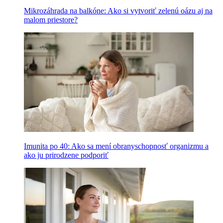
Mikrozáhrada na balkóne: Ako si vytvoriť zelenú oázu aj na
malom priestore?
Imunita po 40: Ako sa mení obranyschopnosť organizmu a
ako ju prirodzene podporiť