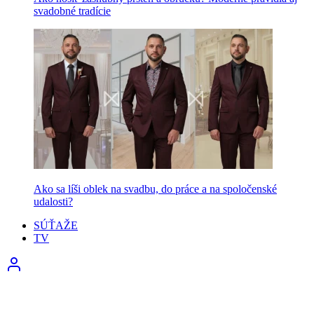
svadobné tradície
Ako sa líši oblek na svadbu, do práce a na spoločenské
udalosti?
SÚŤAŽE
TV