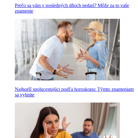
Prečo sa vám v posledných dňoch nedarí? Môže za to vaše
znamenie
Najhorší spolucestujúci podľa horoskopu: Týmto znameniam
sa vyhnite