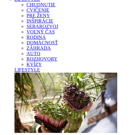
CHUDNUTIE
CVIČENIE
PRE ŽENY
INŠPIRÁCIE
SEBAROZVOJ
VOĽNÝ ČAS
RODINA
DOMÁCNOSŤ
ZÁHRADA
AUTO
ROZHOVORY
KVÍZY
LIFESTYLE