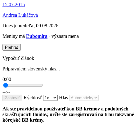
15.07.2015
Andrea Lukáčová
Dnes je
nedeľa
, 09.08.2026
Meniny má
Ľubomíra
- význam mena
Prehrať
Vypočuť článok
Pripravujem slovenský hlas...
0:00
--:--
Rýchlosť
Hlas
Zastaviť
Ak ste pravidelnou používateľkou BB krémov a podobných
skrášľujúcich fluidov, určte ste zaregistrovali na trhu takzvané
kórejské BB krémy.