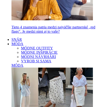
Tieto 4 znamenia patria medzi najväčšie partnerské „red
flags“. Je medzi nimi aj to vaše?
SNÁR
MÓDA
MÓDNE OUTFITY
MÓDNE INŠPIRÁCIE
MÓDNI NÁVRHÁRI
VYROB SI SAMA
MÓDA