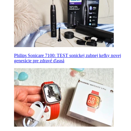
Philips Sonicare 7100: TEST sonickej zubnej kefky novej
generácie pre zdravé ďasná