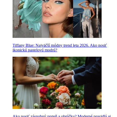
Tiffany Blue: Najväčší módny trend leta 2026. Ako nosiť
ikonickú pastelovú modrú?
Ako nosiť zásnubný prsteň a obrúčku? Moderné pravidlá aj