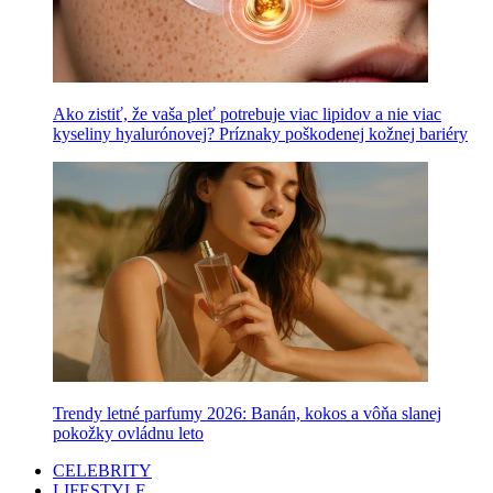
Ako zistiť, že vaša pleť potrebuje viac lipidov a nie viac
kyseliny hyalurónovej? Príznaky poškodenej kožnej bariéry
Trendy letné parfumy 2026: Banán, kokos a vôňa slanej
pokožky ovládnu leto
CELEBRITY
LIFESTYLE