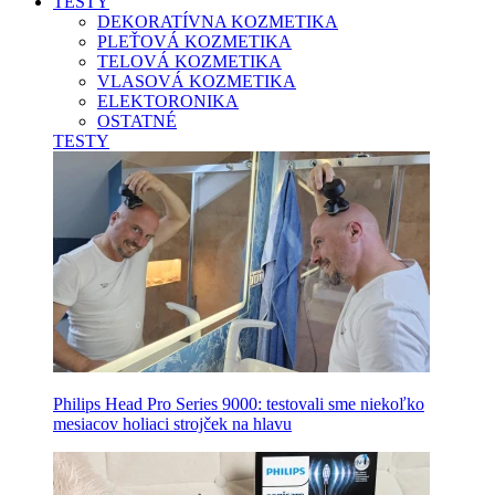
TESTY
DEKORATÍVNA KOZMETIKA
PLEŤOVÁ KOZMETIKA
TELOVÁ KOZMETIKA
VLASOVÁ KOZMETIKA
ELEKTORONIKA
OSTATNÉ
TESTY
Philips Head Pro Series 9000: testovali sme niekoľko
mesiacov holiaci strojček na hlavu