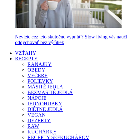
Neviete cez leto skutočne vypnúť? Slow living vás naučí
oddychovať bez výčitiek
VZŤAHY
RECEPTY
RAŇAJKY
OBEDY
VEČERE
POLIEVKY
MÄSITÉ JEDLÁ
BEZMÄSITÉ JEDLÁ
NÁPOJE
JEDNOHUBKY
DIÉTNE JEDLÁ
VEGAN
DEZERTY
RAW
KUCHÁRKY
RECEPTY ŠÉFKUCHÁROV