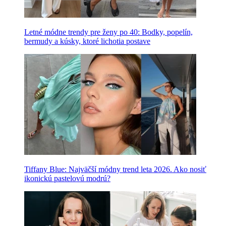
Letné módne trendy pre ženy po 40: Bodky, popelín,
bermudy a kúsky, ktoré lichotia postave
Tiffany Blue: Najväčší módny trend leta 2026. Ako nosiť
ikonickú pastelovú modrú?