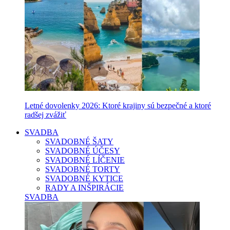
Letné dovolenky 2026: Ktoré krajiny sú bezpečné a ktoré
radšej zvážiť
SVADBA
SVADOBNÉ ŠATY
SVADOBNÉ ÚČESY
SVADOBNÉ LÍČENIE
SVADOBNÉ TORTY
SVADOBNÉ KYTICE
RADY A INŠPIRÁCIE
SVADBA