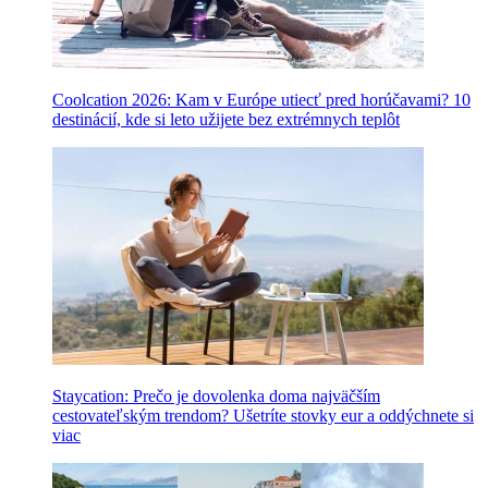
Coolcation 2026: Kam v Európe utiecť pred horúčavami? 10
destinácií, kde si leto užijete bez extrémnych teplôt
Staycation: Prečo je dovolenka doma najväčším
cestovateľským trendom? Ušetríte stovky eur a oddýchnete si
viac