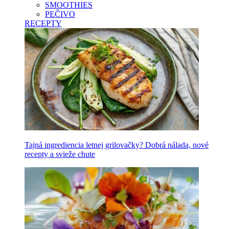
SMOOTHIES
PEČIVO
RECEPTY
Tajná ingrediencia letnej grilovačky? Dobrá nálada, nové
recepty a svieže chute