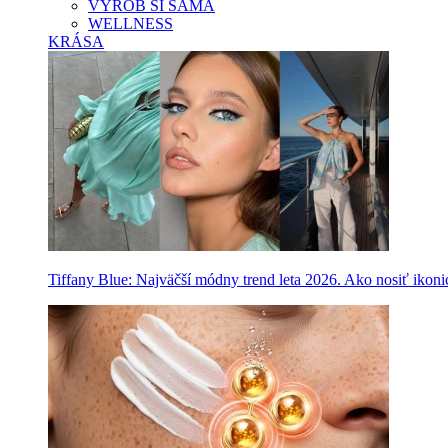
VYROB SI SAMA
WELLNESS
KRÁSA
Tiffany Blue: Najväčší módny trend leta 2026. Ako nosiť ikon