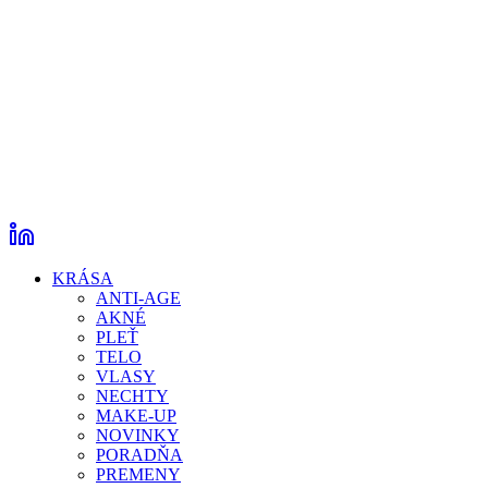
KRÁSA
ANTI-AGE
AKNÉ
PLEŤ
TELO
VLASY
NECHTY
MAKE-UP
NOVINKY
PORADŇA
PREMENY