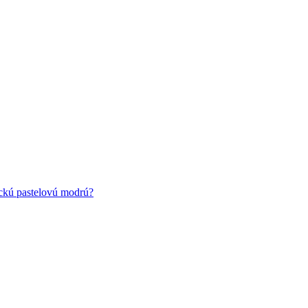
ickú pastelovú modrú?