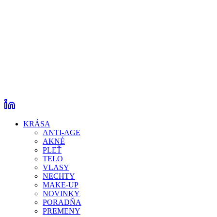
KRÁSA
ANTI-AGE
AKNÉ
PLEŤ
TELO
VLASY
NECHTY
MAKE-UP
NOVINKY
PORADŇA
PREMENY