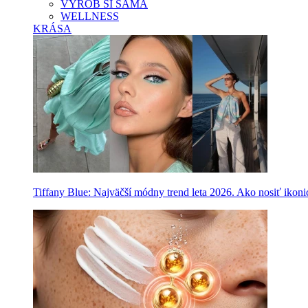
VYROB SI SAMA
WELLNESS
KRÁSA
Tiffany Blue: Najväčší módny trend leta 2026. Ako nosiť ikon